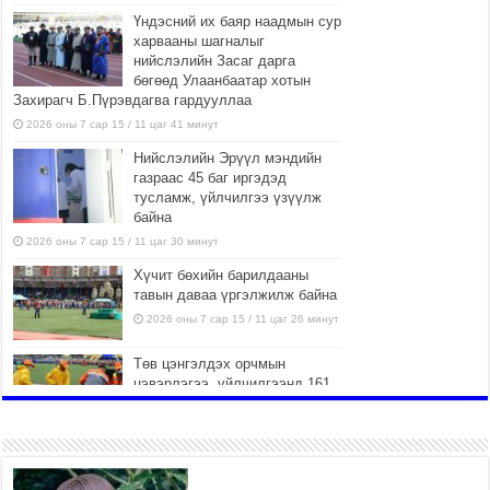
Үндэсний их баяр наадмын сур
харвааны шагналыг
нийслэлийн Засаг дарга
бөгөөд Улаанбаатар хотын
Захирагч Б.Пүрэвдагва гардууллаа
2026 оны 7 сар 15 / 11 цаг 41 минут
Нийслэлийн Эрүүл мэндийн
газраас 45 баг иргэдэд
тусламж, үйлчилгээ үзүүлж
байна
2026 оны 7 сар 15 / 11 цаг 30 минут
Хүчит бөхийн барилдааны
тавын даваа үргэлжилж байна
2026 оны 7 сар 15 / 11 цаг 26 минут
Төв цэнгэлдэх орчмын
цэвэрлэгээ, үйлчилгээнд 161
ажилтан, 27 техниктэй
ажиллаж байна
2026 оны 7 сар 15 / 11 цаг 22 минут
Наадмын амралтын өдрүүдэд