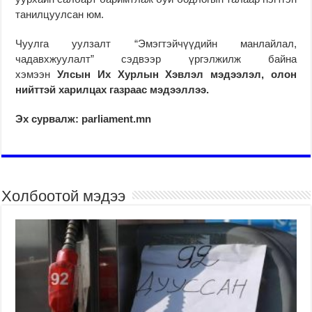
танилцуулсан юм.
Чуулга уулзалт “Эмэгтэйчүүдийн манлайлал,
чадавхжуулалт” сэдвээр үргэлжилж байна
хэмээн
Улсын Их Хурлын Хэвлэл мэдээлэл, олон
нийттэй харилцах газраас мэдээллээ.
Эх сурвалж: parliament.mn
Холбоотой мэдээ