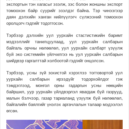
экспортын тэн хагасыг эзэлж, зэс болон жоншны экспорт
томоохон байр суурийг эзэлдэг байна. Тэр чинээгээр
даян дэлхийн ханган нийлүүлэгч сүлжээний томоохон
оролцогч гэдгийг тодотгосон.
Тэрбээр дэлхийн уул уурхайн стастистикийн баримт
мэдээллийг танилцуулаад, уул уурхайн салбарын
байгаль орчны нөлөөлөл, уул уурхайн салбарт үзүүлж
буй эко системийн үйлчилгээ нь уул уурхайн салбарын
шийдвэр гаргалттай холбоотой гэдгийг онцолсон.
Тэрбээр, усны зүй зохистой хэрэглээ тогтовортой уул
уурхайн салбарын ирээдүйг тодорхойлдог гэж
тэмдэглээд, монгол орны гадаргын усны нөөцийн
байршил, уур уурхайн үйлдвэрлэл явагдаж буй газрууд,
малын бэлчээр, газар тариаланд үзүүлж буй нөлөөлөл,
байгалийн баялгийг үнэлэх аргачлалын талаар мэдээлэл
өгсөн.