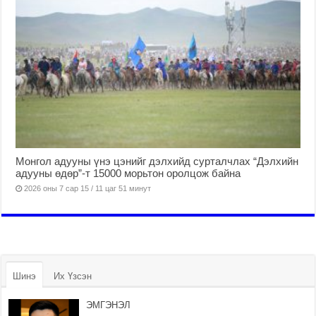
Монгол адууны үнэ цэнийг дэлхийд сурталчлах “Дэлхийн
адууны өдөр”-т 15000 морьтон оролцож байна
2026 оны 7 сар 15 / 11 цаг 51 минут
Шинэ
Их Үзсэн
ЭМГЭНЭЛ