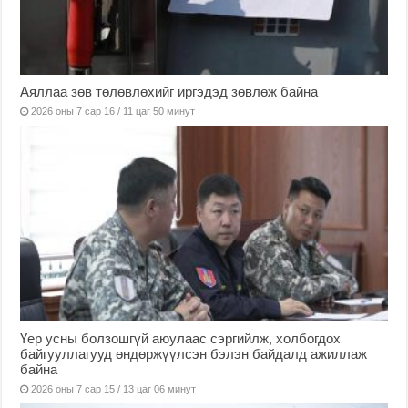
Аяллаа зөв төлөвлөхийг иргэдэд зөвлөж байна
2026 оны 7 сар 16 / 11 цаг 50 минут
Үер усны болзошгүй аюулаас сэргийлж, холбогдох
байгууллагууд өндөржүүлсэн бэлэн байдалд ажиллаж
байна
2026 оны 7 сар 15 / 13 цаг 06 минут