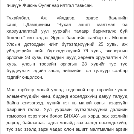
гишүүн Жиюнь Оуянг нар илтгэл тавьсан.
Тухайлбал, Аж үйлдвэр, эрдэс баялгийн
сайд Г.Дамдинням “Чухал ашигт малтмал ба
хариуцлагатай уул уурхайн талаар баримталж буй
бодлого” илтгэлдээ Эрдэс баялгийн салбар нь Монгол
Улсын дотоодын нийт бүтээгдэхүүний 25 хувь, аж
үйлдвэрийн нийт бүтээгдэхүүний 79 хувь, экспортын
орлогын 93 хувь, гадаадын шууд хөрөнгө оруулалтын 74
хувь, улсын төсвийн орлогын 28 хувийг тус тус
бүрдүүлэгч эдийн засаг, нийгмийн гол тулгуур салбар
гэдгийг онцолсон.
Мөн тэрбээр манай улсад тодорхой нэр төрлийн чухал
элементүүдийн нөөц, бидэнд өрсөлдэхүйц давуу талууд
байна хэмээгээд, үүнийг нэг нь манай орны газарзүйн
байршил гэлээ. Уул уурхайн бүтээгдэхүүний дэлхийн
томоохон хэрэглэгч болох БНХАУ-ын хөрш, зах зээлийн
дэргэд байгаагаас гадна манайд зах зээлд өрсөлдөхүйц,
тус зах зээлд зарж чадах олон ашигт малтмалын арвин