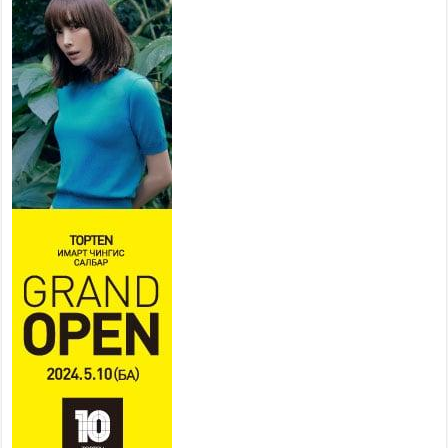
нийслэлийн эрүүл мэндийн
байгууллагууд дараах
хуваарийн дагуу ажиллана
2026 оны 7 сар 15 / 11 цаг 18 минут
Үндэсний их баяр наадам
эхэллээ
2026 оны 7 сар 15 / 11 цаг 14 минут
Үер усны аюулаас сэргийлж, нийслэлийн Онцгой
байдлын газрын 162 алба хаагч үүрэг гүйцэтгэж
байна
2026 оны 7 сар 15 / 11 цаг 07 минут
Үндэсний их сурын харваанд 850 харваач цэц
мэргэнээ сорьж байна
2026 оны 7 сар 15 / 11 цаг 03 минут
Төв цэнгэлдэхийн эргэн тойронд
2026 оны 7 сар 15 / 10 цаг 58 минут
Үндэсний их баяр наадмын шагайн харваа
насанд хүрэгчдийн багийн харваагаар
үргэлжилж байна