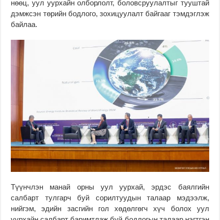
нөөц, уул уурхайн олборлолт, боловсруулалтыг тууштай
дэмжсэн төрийн бодлого, зохицуулалт байгааг тэмдэглэж
байлаа.
Түүнчлэн манай орны уул уурхай, эрдэс баялгийн
салбарт тулгарч буй сорилтуудын талаар мэдээлж,
нийгэм, эдийн засгийн гол хөдөлгөгч хүч болох уул
уурхайн салбарт баримтлаж буй бодлогын талаар нэгтгэн