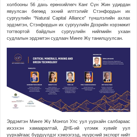
холбооны 56 дахь ерөнхийлөгч Канг Сүн Жин удирдан
явуулсан бөгөөд эхний илтгэлийг Стэнфордын их
сургуулийн “Natural Capital Alliance” түншлэлийн ахлах
эрдэмтэн, Стэнфордын их сургуулийн Доэрийн нэрэмжит
тогтвортой байдлын сургуулийн нийгмийн ухаан
судлалын эрдэмтэн судлаач Минге Жү танилцуулсан.
Эрдэмтэн Минге Жү Монгол Улс уул уурхайн салбараас
ихээхэн хамааралтай, ДНБ-ий үлэмж хувийг уул
уурхайгаас бүрдүүлдэг хэмээгээд, нүүрсний экспорт нийт