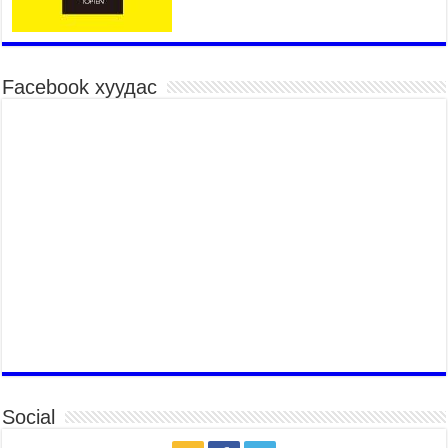
2026 оны 7 сар 15 / 10 цаг 52 минут
Үндэсний их баяр наадмын хүчит бөхийн
барилдаан эхэллээ
2026 оны 7 сар 15 / 10 цаг 46 минут
Facebook хуудас
Үндэсний хувцасны өдрийг тохиолдуулан
“Дээлтэй монгол наадам” боллоо
2026 оны 7 сар 15 / 10 цаг 41 минут
МОНГОЛ УЛСЫН ЕРӨНХИЙ САЙД Н.УЧРАЛ
БАЯР НААДМЫН НЭЭЛТЭД ОРОЛЦОЖ,
НААДАМЧИН ОЛОНД МЭНДЧИЛГЭЭ
ДЭВШҮҮЛЭВ
2026 оны 7 сар 14 / 17 цаг 56 минут
МОНГОЛ УЛСЫН ЕРӨНХИЙ САЙД Н.УЧРАЛ
БҮГД НАЙРАМДАХ СОЛОНГОС УЛСЫН
ЕРӨНХИЙЛӨГЧ И ЖЭ МЁН-Д БАРААЛХАВ
2026 оны 7 сар 14 / 17 цаг 51 минут
ТӨРИЙН ДАЛБААНЫ ӨДӨРТ ЗОРИУЛСАН
ЦЭРГИЙН ЁСЛОЛЫН ЖАГСААЛ БОЛЛОО
Social
2026 оны 7 сар 14 / 17 цаг 47 минут
Өв соёлоо тээж яваа уяачдын галаар УИХ-ын