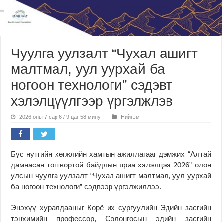
Чуулга уулзалт “Чухал ашигт
малтмал, уул уурхай ба
ногоон технологи” сэдэвт
хэлэлцүүлгээр үргэлжлэв
2026 оны 7 сар 6 / 9 цаг 58 минут
Нийгэм
Бүс нутгийн хөгжлийн хамтын ажиллагааг дэмжих “Алтай
дамнасан тогтвортой байдлын яриа хэлэлцээ 2026” олон
улсын чуулга уулзалт “Чухал ашигт малтмал, уул уурхай
ба ногоон технологи” сэдвээр үргэлжиллээ.
Энэхүү хуралдааныг Корё их сургуулийн Эдийн засгийн
тэнхимийн профессор, Солонгосын эдийн засгийн