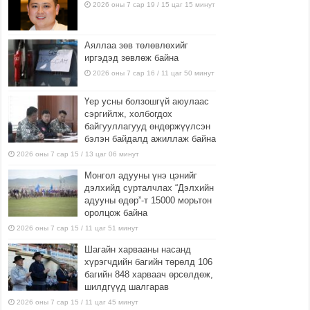
2026 оны 7 сар 19 / 15 цаг 15 минут
Аяллаа зөв төлөвлөхийг
иргэдэд зөвлөж байна
2026 оны 7 сар 16 / 11 цаг 50 минут
Үер усны болзошгүй аюулаас
сэргийлж, холбогдох
байгууллагууд өндөржүүлсэн
бэлэн байдалд ажиллаж байна
2026 оны 7 сар 15 / 13 цаг 06 минут
Монгол адууны үнэ цэнийг
дэлхийд сурталчлах “Дэлхийн
адууны өдөр”-т 15000 морьтон
оролцож байна
2026 оны 7 сар 15 / 11 цаг 51 минут
Шагайн харвааны насанд
хүрэгчдийн багийн төрөлд 106
багийн 848 харваач өрсөлдөж,
шилдгүүд шалгарав
2026 оны 7 сар 15 / 11 цаг 45 минут