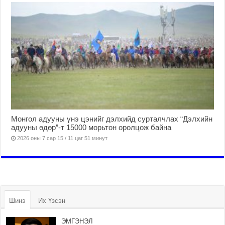
Монгол адууны үнэ цэнийг дэлхийд сурталчлах “Дэлхийн
адууны өдөр”-т 15000 морьтон оролцож байна
2026 оны 7 сар 15 / 11 цаг 51 минут
Шинэ
Их Үзсэн
ЭМГЭНЭЛ