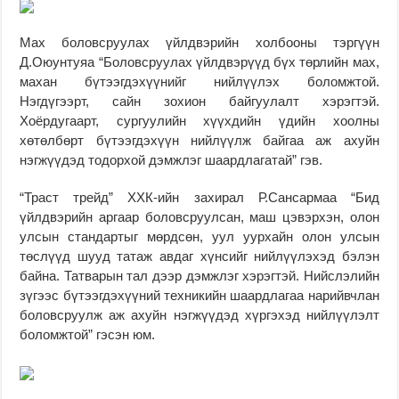
Мах боловсруулах үйлдвэрийн холбооны тэргүүн
Д.Оюунтуяа “Боловсруулах үйлдвэрүүд бүх төрлийн мах,
махан бүтээгдэхүүнийг нийлүүлэх боломжтой.
Нэгдүгээрт, сайн зохион байгуулалт хэрэгтэй.
Хоёрдугаарт, сургуулийн хүүхдийн үдийн хоолны
хөтөлбөрт бүтээгдэхүүн нийлүүлж байгаа аж ахуйн
нэгжүүдэд тодорхой дэмжлэг шаардлагатай” гэв.
“Траст трейд” ХХК-ийн захирал Р.Сансармаа “Бид
үйлдвэрийн аргаар боловсруулсан, маш цэвэрхэн, олон
улсын стандартыг мөрдсөн, уул уурхайн олон улсын
төслүүд шууд татаж авдаг хүнсийг нийлүүлэхэд бэлэн
байна. Татварын тал дээр дэмжлэг хэрэгтэй. Нийслэлийн
зүгээс бүтээгдэхүүний техникийн шаардлагаа нарийвчлан
боловсруулж аж ахуйн нэгжүүдэд хүргэхэд нийлүүлэлт
боломжтой” гэсэн юм.