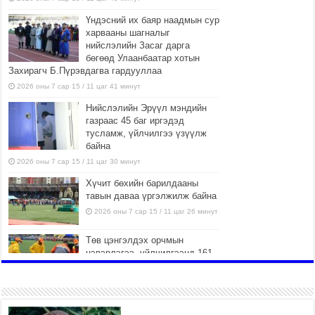
Үндэсний их баяр наадмын сур
харвааны шагналыг
нийслэлийн Засаг дарга
бөгөөд Улаанбаатар хотын
Захирагч Б.Пүрэвдагва гардууллаа
2026 оны 7 сар 15 / 11 цаг 41 минут
Нийслэлийн Эрүүл мэндийн
газраас 45 баг иргэдэд
тусламж, үйлчилгээ үзүүлж
байна
2026 оны 7 сар 15 / 11 цаг 30 минут
Хүчит бөхийн барилдааны
тавын даваа үргэлжилж байна
2026 оны 7 сар 15 / 11 цаг 26 минут
Төв цэнгэлдэх орчмын
цэвэрлэгээ, үйлчилгээнд 161
ажилтан, 27 техниктэй
ажиллаж байна
2026 оны 7 сар 15 / 11 цаг 22 минут