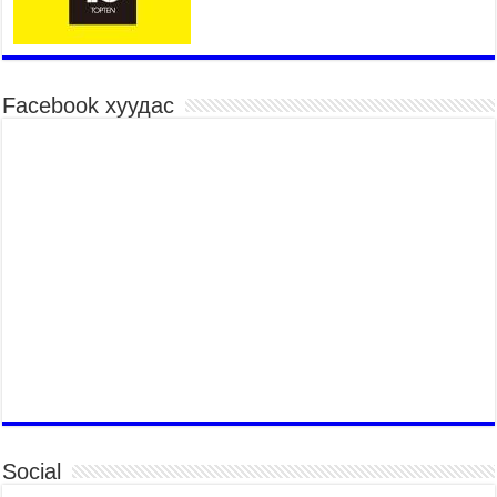
Үндэсний их баяр наадмын хүчит бөхийн
барилдаан эхэллээ
2026 оны 7 сар 15 / 10 цаг 46 минут
Үндэсний хувцасны өдрийг тохиолдуулан
Facebook хуудас
“Дээлтэй монгол наадам” боллоо
2026 оны 7 сар 15 / 10 цаг 41 минут
МОНГОЛ УЛСЫН ЕРӨНХИЙ САЙД Н.УЧРАЛ
БАЯР НААДМЫН НЭЭЛТЭД ОРОЛЦОЖ,
НААДАМЧИН ОЛОНД МЭНДЧИЛГЭЭ
ДЭВШҮҮЛЭВ
2026 оны 7 сар 14 / 17 цаг 56 минут
МОНГОЛ УЛСЫН ЕРӨНХИЙ САЙД Н.УЧРАЛ
БҮГД НАЙРАМДАХ СОЛОНГОС УЛСЫН
ЕРӨНХИЙЛӨГЧ И ЖЭ МЁН-Д БАРААЛХАВ
2026 оны 7 сар 14 / 17 цаг 51 минут
ТӨРИЙН ДАЛБААНЫ ӨДӨРТ ЗОРИУЛСАН
ЦЭРГИЙН ЁСЛОЛЫН ЖАГСААЛ БОЛЛОО
2026 оны 7 сар 14 / 17 цаг 47 минут
Social
Өв соёлоо тээж яваа уяачдын галаар УИХ-ын
дарга С.Бямбацогт зочлон баяр хүргэв