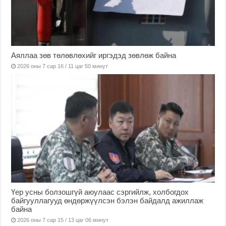
Аяллаа зөв төлөвлөхийг иргэдэд зөвлөж байна
2026 оны 7 сар 16 / 11 цаг 50 минут
Үер усны болзошгүй аюулаас сэргийлж, холбогдох
байгууллагууд өндөржүүлсэн бэлэн байдалд ажиллаж
байна
2026 оны 7 сар 15 / 13 цаг 06 минут