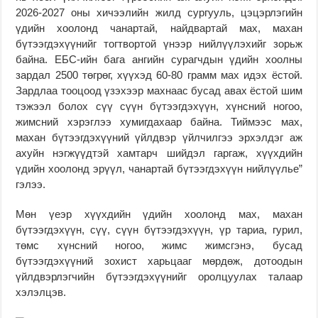
2026-2027 оны хичээлийн жилд сургууль, цэцэрлэгийн
үдийн хоолонд чанартай, найдвартай мах, махан
бүтээгдэхүүнийг тогтвортой үнээр нийлүүлэхийг зорьж
байна. ЕБС-ийн бага ангийн сурагчдын үдийн хоолны
зардал 2500 төгрөг, хүүхэд 60-80 грамм мах идэх ёстой.
Зардлаа тооцоод үзэхээр махнаас бусад авах ёстой шим
тэжээл болох сүү сүүн бүтээгдэхүүн, хүнсний ногоо,
жимсний хэрэглээ хумигдахаар байна. Тиймээс мах,
махан бүтээгдэхүүний үйлдвэр үйлчилгээ эрхэлдэг аж
ахуйн нэгжүүдтэй хамтарч шийдэл гаргаж, хүүхдийн
үдийн хоолонд эрүүл, чанартай бүтээгдэхүүн нийлүүлье”
гэлээ.
Мөн үеэр хүүхдийн үдийн хоолонд мах, махан
бүтээгдэхүүн, сүү, сүүн бүтээгдэхүүн, үр тариа, гурил,
төмс хүнсний ногоо, жимс жимсгэнэ, бусад
бүтээгдэхүүний зохист харьцааг мөрдөж, дотоодын
үйлдвэрлэгчийн бүтээгдэхүүнийг оролцуулах талаар
хэлэлцэв.