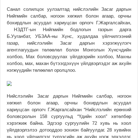
Санал солилцох уулзалтад нийслэлийн Засаг даргын
Нийгмийн салбар, ногоон хөгжил болон агаар, орчны
бохирдлын асуудал хариуцсан орлогч Г.Жаргалсайхан,
НЗДТГ-ын Нийгмийн бодлогын газрын дарга
Б.Ууганбат,
УБЗАА-ны Хүнс, худалдаа үйлчилгээний
газар, нийслэлийн Засаг даргын хэрэгжүүлэгч
агентлагуудын төлөөлөл болон Монголын Хүнсчдийн
холбоо, Мах боловсруулах үйлдвэрийн холбоо, Махны
холбоо, мах, махан бүтээгдэхүүн үйлдвэрлэдэг аж ахуйн
нэгжүүдийн төлөөлөл оролцлоо.
Нийслэлийн Засаг даргын Нийгмийн салбар, ногоон
хөгжил болон агаар, орчны бохирдлын асуудал
хариуцсан орлогч Г.Жаргалсайхан “Нийслэлийн ерөнхий
боловсролын 158 сургуульд “Үдийн хоол” хөтөлбөр
хэрэгжиж байна. Эдгээр сургуулийн 72 хувь нь хоол
үйлдвэрлэлээ дотооддоо зохион байгуулдаг. 28 хувийнх
нь хоол үйлчилгээг түрээсийн аж ахуйн нэгж эрхэлдэг.