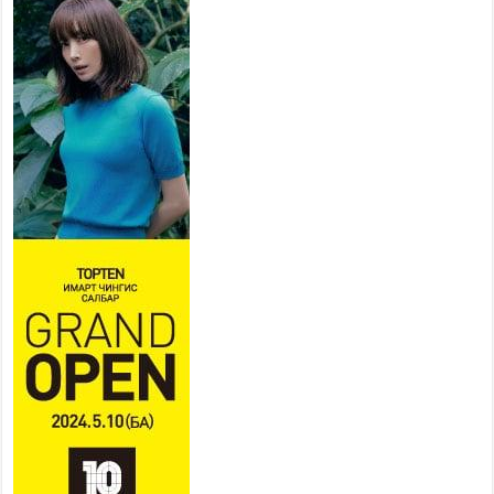
Наадмын амралтын өдрүүдэд
нийслэлийн эрүүл мэндийн
байгууллагууд дараах
хуваарийн дагуу ажиллана
2026 оны 7 сар 15 / 11 цаг 18 минут
Үндэсний их баяр наадам эхэллээ
2026 оны 7 сар 15 / 11 цаг 14 минут
Үер усны аюулаас сэргийлж, нийслэлийн Онцгой
байдлын газрын 162 алба хаагч үүрэг гүйцэтгэж
байна
2026 оны 7 сар 15 / 11 цаг 07 минут
Үндэсний их сурын харваанд 850 харваач цэц
мэргэнээ сорьж байна
2026 оны 7 сар 15 / 11 цаг 03 минут
Төв цэнгэлдэхийн эргэн тойронд
2026 оны 7 сар 15 / 10 цаг 58 минут
Үндэсний их баяр наадмын шагайн харваа
насанд хүрэгчдийн багийн харваагаар
үргэлжилж байна
2026 оны 7 сар 15 / 10 цаг 52 минут