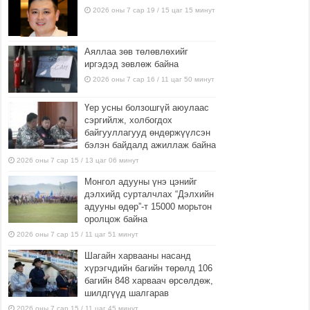
2026 оны 7 сар 19 / 15 цаг 15 минут
Аяллаа зөв төлөвлөхийг
иргэдэд зөвлөж байна
2026 оны 7 сар 16 / 11 цаг 50 минут
Үер усны болзошгүй аюулаас
сэргийлж, холбогдох
байгууллагууд өндөржүүлсэн
бэлэн байдалд ажиллаж байна
2026 оны 7 сар 15 / 13 цаг 06 минут
Монгол адууны үнэ цэнийг
дэлхийд сурталчлах “Дэлхийн
адууны өдөр”-т 15000 морьтон
оролцож байна
2026 оны 7 сар 15 / 11 цаг 51 минут
Шагайн харвааны насанд
хүрэгчдийн багийн төрөлд 106
багийн 848 харваач өрсөлдөж,
шилдгүүд шалгарав
2026 оны 7 сар 15 / 11 цаг 45 минут