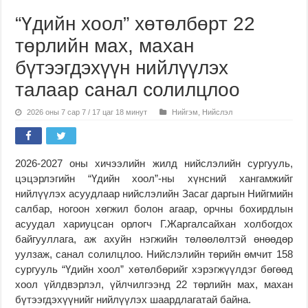
“Үдийн хоол” хөтөлбөрт 22
төрлийн мах, махан
бүтээгдэхүүн нийлүүлэх
талаар санал солилцлоо
2026 оны 7 сар 7 / 17 цаг 18 минут
Нийгэм
,
Нийслэл
2026-2027 оны хичээлийн жилд нийслэлийн сургууль,
цэцэрлэгийн “Үдийн хоол”-ны хүнсний хангамжийг
нийлүүлэх асуудлаар нийслэлийн Засаг даргын Нийгмийн
салбар, ногоон хөгжил болон агаар, орчны бохирдлын
асуудал хариуцсан орлогч Г.Жаргалсайхан холбогдох
байгууллага, аж ахуйн нэгжийн төлөөлөлтэй өнөөдөр
уулзаж, санал солилцлоо. Нийслэлийн төрийн өмчит 158
сургууль “Үдийн хоол” хөтөлбөрийг хэрэгжүүлдэг бөгөөд
хоол үйлдвэрлэл, үйлчилгээнд 22 төрлийн мах, махан
бүтээгдэхүүнийг нийлүүлэх шаардлагатай байна.