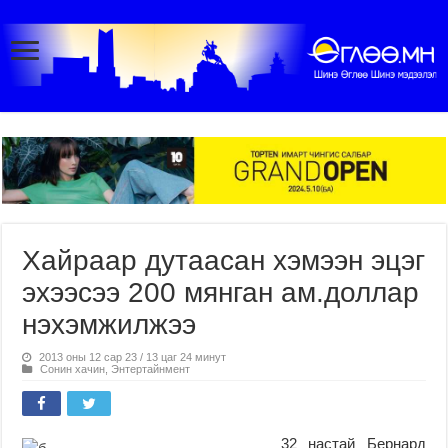
Хайраар дутаасан хэмээн эцэг
эхээсээ 200 мянган ам.доллар
нэхэмжилжээ
2013 оны 12 сар 23 / 13 цаг 24 минут
Сонин хачин
,
Энтертайнмент
32 настай Бернард