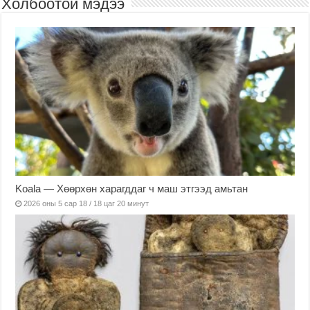
Холбоотой мэдээ
Koala — Хөөрхөн харагддаг ч маш этгээд амьтан
2026 оны 5 сар 18 / 18 цаг 20 минут