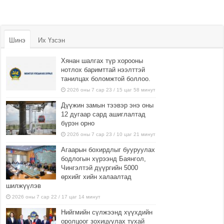
Шинэ
Их Үзсэн
Хянан шалгах түр хорооны
нотлох баримттай нээлттэй
танилцах боломжтой боллоо.
2026 оны 7 сар 23 / 15 цаг 58 минут
Дүүжин замын тээвэр энэ оны
12 дугаар сард ашиглалтад
бүрэн орно
2026 оны 7 сар 23 / 10 цаг 21 минут
Агаарын бохирдлыг бууруулах
бодлогын хүрээнд Баянгол,
Чингэлтэй дүүргийн 5000
өрхийг хийн халаалтад
шилжүүлэв
2026 оны 7 сар 22 / 17 цаг 14 минут
Нийгмийн сүлжээнд хүүхдийн
оролцоог зохицуулах тухай