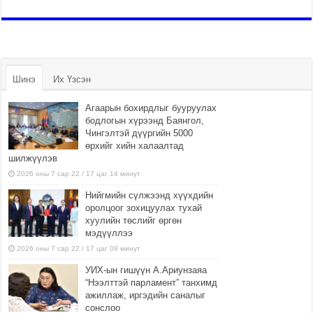
Шинэ
Их Үзсэн
Агаарын бохирдлыг бууруулах
бодлогын хүрээнд Баянгол,
Чингэлтэй дүүргийн 5000
өрхийг хийн халаалтад
шилжүүлэв
2026 оны 7 сар 22 / 17 цаг 14 минут
Нийгмийн сүлжээнд хүүхдийн
оролцоог зохицуулах тухай
хуулийн төслийг өргөн
мэдүүллээ
2026 оны 7 сар 22 / 17 цаг 09 минут
УИХ-ын гишүүн А.Ариунзаяа
“Нээлттэй парламент” танхимд
ажиллаж, иргэдийн саналыг
сонслоо