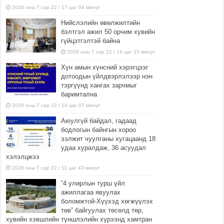
2026 оны 7 сар 22 / 17 цаг 04 минут
Нийслэлийн өвөлжилтийн
бэлтгэл ажил 50 орчим хувийн
гүйцэтгэлтэй байна
2026 оны 7 сар 22 / 14 цаг 15 минут
Хүн амын хүнсний хэрэгцээг
дотоодын үйлдвэрлэлээр нэн
тэргүүнд хангах зарчмыг
баримтална
2026 оны 7 сар 22 / 14 цаг 07 минут
Аюулгүй байдал, гадаад
бодлогын байнгын хороо
ээлжит чуулганы хугацаанд 18
удаа хуралдаж, 36 асуудал
хэлэлцжээ
2026 оны 7 сар 22 / 11 цаг 43 минут
“4 улирлын турш үйл
ажиллагаа явуулах
боломжтой-Хүүхэд хөгжүүлэх
төв” байгуулах төсөлд төр,
хувийн хэвшлийн түншлэлийн хүрээнд хамтран