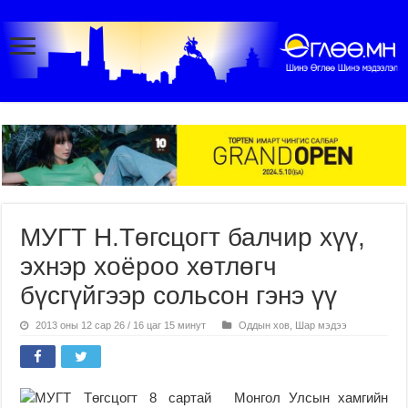
МУГТ Н.Төгсцогт балчир хүү,
эхнэр хоёроо хөтлөгч
бүсгүйгээр сольсон гэнэ үү
2013 оны 12 сар 26 / 16 цаг 15 минут
Оддын хов
,
Шар мэдээ
Монгол Улсын хамгийн