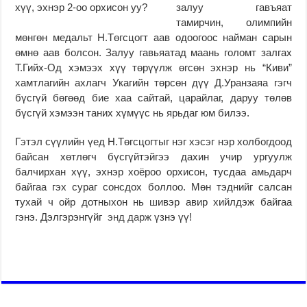
залуу гавъяат
тамирчин, олимпийн
мөнгөн медальт Н.Төгсцогт аав одоогоос найман сарын
өмнө аав болсон. Залуу гавьяатад маань голомт залгах
Т.Гийх-Од хэмээх хүү төрүүлж өгсөн эхнэр нь “Киви”
хамтлагийн ахлагч Укагийн төрсөн дүү Д.Уранзаяа гэгч
бүсгүй бөгөөд бие хаа сайтай, царайлаг, даруу төлөв
бүсгүй хэмээн таних хүмүүс нь ярьдаг юм билээ.
Гэтэл сүүлийн үед Н.Төгсцогтыг нэг хэсэг нэр холбогдоод
байсан хөтлөгч бүсгүйтэйгээ дахин учир ургуулж
балчирхан хүү, эхнэр хоёроо орхисон, тусдаа амьдарч
байгаа гэх сураг сонсдох боллоо. Мөн тэднийг салсан
тухай ч ойр дотныхон нь шивэр авир хийлдэж байгаа
гэнэ. Дэлгэрэнгүйг
энд дарж
үзнэ үү!