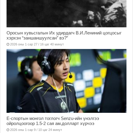
Оросын хувьсгалын Их удирдагч В.И.Лениний цогцосыг
хэрхэн “заншаншуулсан” вэ?”
2026 оны 1 сар 27 / 16 цаг 40 минут
Е-спортын монгол тоглогч Senzu-ийн үнэлгээ
ойролцоогоор 1.5-2 сая ам.долларт хүрчээ
2026 оны 1 сар 9 / 10 цаг 24 минут