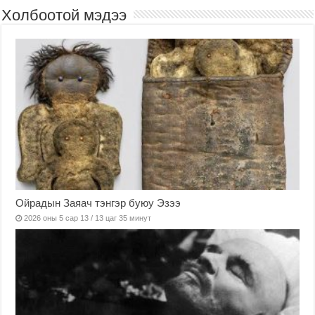
Холбоотой мэдээ
Ойрадын Заяач тэнгэр буюу Эзээ
2026 оны 5 сар 13 / 13 цаг 35 минут