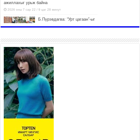
ажиллахыг урьж байна
2026 оны 7 сар 22 / 9 цаг 28 минут
Б.Пүрэвдагва: “Урт цагаан”-ыг
залуучууд чөлөөт цагаа
өнгөрүүлдэг, жуулчид зорьж
ирдэг цэг болгоно
2026 оны 7 сар 21 / 16 цаг 47 минут
Тусгай замын автобус /BRT/
төслийн удирдах хорооны
ээлжит хуралдаан боллоо
2026 оны 7 сар 21 / 16 цаг 43 минут
Ерөнхий сайд Н.Учрал БНХАУ-
аас Монгол Улсад суугаа
Элчин сайд Шэнь
Миньжюанийг хүлээн авч
уулзав
2026 оны 7 сар 21 / 16 цаг 39 минут
БҮГД НАЙРАМДАХ ТАЖИКИСТАН УЛСТАЙ
ЭДИЙН ЗАСГИЙН ХАМТЫН АЖИЛЛАГААГ
ӨРГӨЖҮҮЛНЭ
2026 оны 7 сар 21 / 16 цаг 34 минут