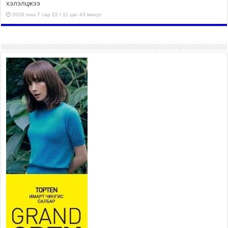
хэлэлцжээ
2026 оны 7 сар 22 / 11 цаг 43 минут
“4 улирлын турш үйл
ажиллагаа явуулах
боломжтой-Хүүхэд хөгжүүлэх
төв” байгуулах төсөлд төр,
хувийн хэвшлийн түншлэлийн хүрээнд хамтран
ажиллахыг урьж байна
2026 оны 7 сар 22 / 9 цаг 28 минут
Б.Пүрэвдагва: “Урт цагаан”-ыг
залуучууд чөлөөт цагаа
өнгөрүүлдэг, жуулчид зорьж
ирдэг цэг болгоно
2026 оны 7 сар 21 / 16 цаг 47 минут
Тусгай замын автобус /BRT/ төслийн удирдах
хорооны ээлжит хуралдаан боллоо
2026 оны 7 сар 21 / 16 цаг 43 минут
Ерөнхий сайд Н.Учрал БНХАУ-аас Монгол Улсад
суугаа Элчин сайд Шэнь Миньжюанийг хүлээн
авч уулзав
2026 оны 7 сар 21 / 16 цаг 39 минут