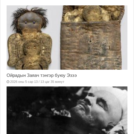
Ойрадын Заяач тэнгэр буюу Эзээ
2026 оны 5 сар 13 / 13 цаг 35 минут