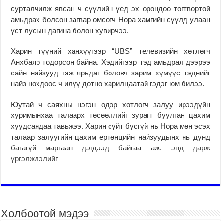
сурталчилж явсан ч сүүлийн үед эх орондоо тогтвортой
амьдрах болсон загвар өмсөгч Нора хамгийн сүүлд улаан
үст лусын дагина болон хувирчээ.
Харин түүний ханхүүгээр “UBS” телевизийн хөтлөгч
Анхбаяр тодорсон байна. Хэдийгээр тэд амьдрал дээрээ
сайн найзууд гэж ярьдаг боловч зарим хүмүүс тэднийг
найз нөхдөөс ч илүү дотно харилцаатай гэдэг юм билээ.
Юутай ч саяхны нэгэн өдөр хөтлөгч залуу ирээдүйн
хуримынхаа талаарх төсөөллийг зурагт буулган цахим
хуудсандаа тавьжээ. Харин сүйт бүсгүй нь Нора мөн эсэх
талаар залуугийн цахим ертөнцийн найзуудынх нь дунд
багагүй маргаан дэгдээд байгаа аж.
энд дарж
үргэлжлэлийг
Холбоотой мэдээ