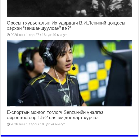
Оросын хувьсгалын Их удирдагч В.И.Лениний цогцосыг
хэрхэн “заншаншуулсан” вэ?”
2026 оны 1 сар 27 / 16 цаг 40 минут
Е-спортын монгол тоглогч Senzu-ийн үнэлгээ
ойролцоогоор 1.5-2 сая ам.долларт хүрчээ
2026 оны 1 сар 9 / 10 цаг 24 минут