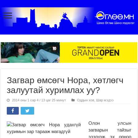
Загвар өмсөгч Нора, хөтлөгч
залуутай хуримлах уу?
2014 оны 1 сар 4 / 13 цаг 25 минут
Оддын хов
,
Шар мэдээ
Олон улсын
загварын тайзыг
эзэгнэж, эх орноо