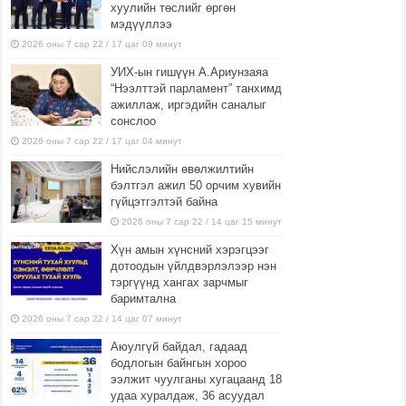
хуулийн төслийг өргөн
мэдүүллээ
2026 оны 7 сар 22 / 17 цаг 09 минут
УИХ-ын гишүүн А.Ариунзаяа
“Нээлттэй парламент” танхимд
ажиллаж, иргэдийн саналыг
сонслоо
2026 оны 7 сар 22 / 17 цаг 04 минут
Нийслэлийн өвөлжилтийн
бэлтгэл ажил 50 орчим хувийн
гүйцэтгэлтэй байна
2026 оны 7 сар 22 / 14 цаг 15 минут
Хүн амын хүнсний хэрэгцээг
дотоодын үйлдвэрлэлээр нэн
тэргүүнд хангах зарчмыг
баримтална
2026 оны 7 сар 22 / 14 цаг 07 минут
Аюулгүй байдал, гадаад
бодлогын байнгын хороо
ээлжит чуулганы хугацаанд 18
удаа хуралдаж, 36 асуудал