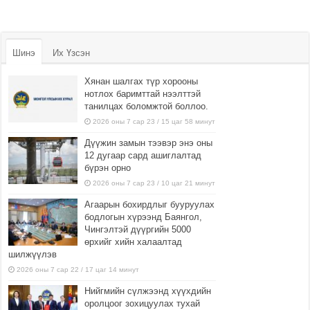
Шинэ
Их Үзсэн
Хянан шалгах түр хорооны
нотлох баримттай нээлттэй
танилцах боломжтой боллоо.
2026 оны 7 сар 23 / 15 цаг 58 минут
Дүүжин замын тээвэр энэ оны
12 дугаар сард ашиглалтад
бүрэн орно
2026 оны 7 сар 23 / 10 цаг 21 минут
Агаарын бохирдлыг бууруулах
бодлогын хүрээнд Баянгол,
Чингэлтэй дүүргийн 5000
өрхийг хийн халаалтад
шилжүүлэв
2026 оны 7 сар 22 / 17 цаг 14 минут
Нийгмийн сүлжээнд хүүхдийн
оролцоог зохицуулах тухай