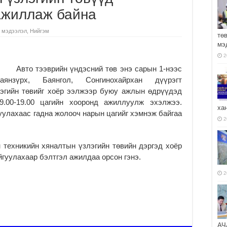
 ажиллаж байна
 мэдээлэл
,
Нийгэм
тө
мэ
2
Авто тээврийн үндэсний төв энэ сарын 1-нээс
аянзүрх, Баянгол, Сонгинохайрхан дүүрэгт
лэгийн төвийг хоёр ээлжээр буюу ажлын өдрүүдэд
09.00-19.00 цагийн хооронд ажиллуулж эхэлжээ.
ха
уулахаас гадна жолооч нарын цагийг хэмнэж байгаа
2
хникийн хяналтын үзлэгийн төвийн дэргэд хоёр
йгуулахаар бэлтгэл ажилдаа орсон гэнэ.
2
АЧ