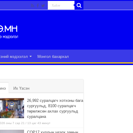
гэний мэдээлэл
Монгол бахархал
инэ
Их Үзсэн
26,992 суралцагч хотхоны бага
сургуульд, 8100 суралцагч
төрөлжсөн ахлах сургуульд
суралцана
026 оны 7 сар 21 / 13 цаг 43 минут
COP17 хурлын үеэрх замын