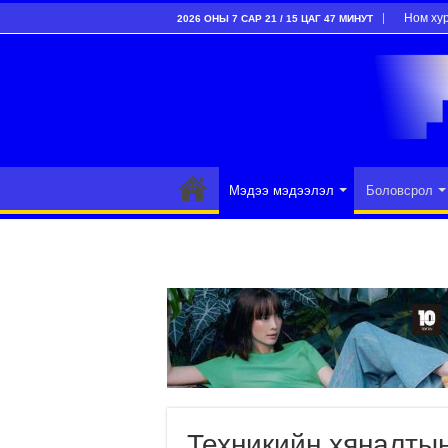
Ном ху
2026 ОНЫ 7 САР 21 / 15 ЦАГ 47 МИНУТ
Мэдээ мэдээлэл
Боловсрол
Техникийн хяналтын