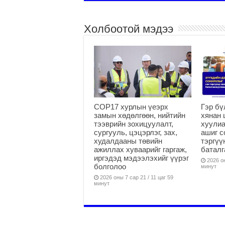
Холбоотой мэдээ
COP17 хурлын үеэрх
Гэр бү
замын хөдөлгөөн, нийтийн
хянан 
тээврийн зохицуулалт,
хуулиа
сургууль, цэцэрлэг, зах,
ашиг с
худалдааны төвийн
тэргүү
ажиллах хуваарийг гаргаж,
батал
иргэдэд мэдээлэхийг үүрэг
2026 он
болголоо
минут
2026 оны 7 сар 21 / 11 цаг 59
минут