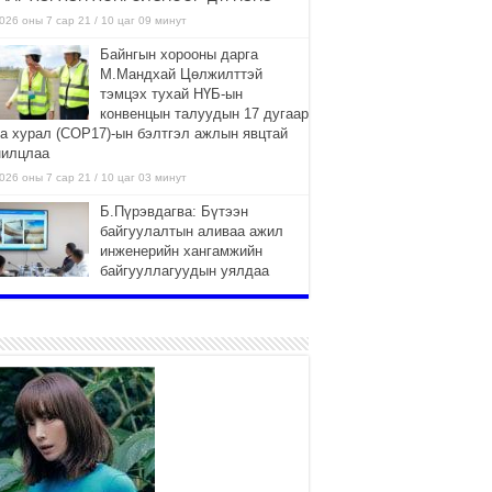
026 оны 7 сар 21 / 10 цаг 09 минут
Байнгын хорооны дарга
М.Мандхай Цөлжилттэй
тэмцэх тухай НҮБ-ын
конвенцын талуудын 17 дугаар
га хурал (СОР17)-ын бэлтгэл ажлын явцтай
нилцлаа
026 оны 7 сар 21 / 10 цаг 03 минут
Б.Пүрэвдагва: Бүтээн
байгуулалтын аливаа ажил
инженерийн хангамжийн
байгууллагуудын уялдаа
лбоогүйгээс саатах ёсгүй
026 оны 7 сар 20 / 17 цаг 21 минут
“Сэлбэ 20 минутын хот”
төслийн анхны 12 давхар
барилгын үндсэн карказ,
цутгалтын ажил дууслаа
026 оны 7 сар 20 / 17 цаг 17 минут
Мопед, скүүтер, тэдгээртэй
адилтгах үзүүлэлт бүхий