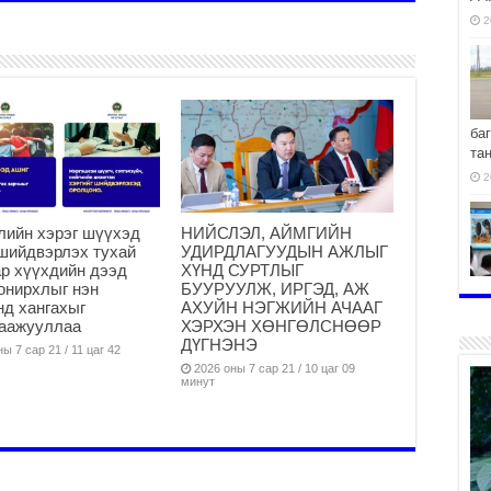
2
ба
та
2
лийн хэрэг шүүхэд
НИЙСЛЭЛ, АЙМГИЙН
шийдвэрлэх тухай
УДИРДЛАГУУДЫН АЖЛЫГ
р хүүхдийн дээд
ХҮНД СУРТЛЫГ
онирхлыг нэн
БУУРУУЛЖ, ИРГЭД, АЖ
хо
нд хангахыг
АХУЙН НЭГЖИЙН АЧААГ
2
гаажууллаа
ХЭРХЭН ХӨНГӨЛСНӨӨР
ДҮГНЭНЭ
ы 7 сар 21 / 11 цаг 42
2026 оны 7 сар 21 / 10 цаг 09
минут
2