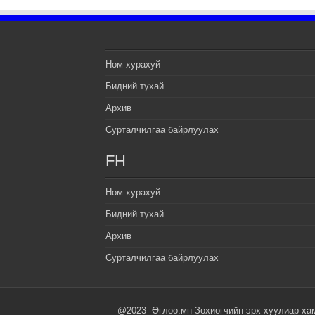
Ном хурахуй
Бидний тухай
Архив
Сурталчилгаа байрлуулах
FH
Ном хурахуй
Бидний тухай
Архив
Сурталчилгаа байрлуулах
@2023 -Өглөө.мн Зохиогчийн эрх хуулиар ха