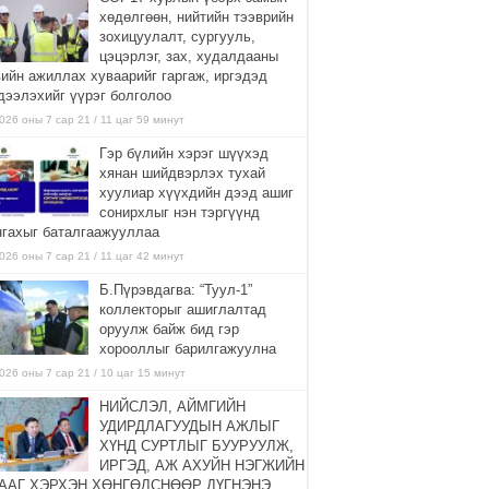
хөдөлгөөн, нийтийн тээврийн
зохицуулалт, сургууль,
цэцэрлэг, зах, худалдааны
вийн ажиллах хуваарийг гаргаж, иргэдэд
дээлэхийг үүрэг болголоо
026 оны 7 сар 21 / 11 цаг 59 минут
Гэр бүлийн хэрэг шүүхэд
хянан шийдвэрлэх тухай
хуулиар хүүхдийн дээд ашиг
сонирхлыг нэн тэргүүнд
нгахыг баталгаажууллаа
026 оны 7 сар 21 / 11 цаг 42 минут
Б.Пүрэвдагва: “Туул-1”
коллекторыг ашиглалтад
оруулж байж бид гэр
хорооллыг барилгажуулна
026 оны 7 сар 21 / 10 цаг 15 минут
НИЙСЛЭЛ, АЙМГИЙН
УДИРДЛАГУУДЫН АЖЛЫГ
ХҮНД СУРТЛЫГ БУУРУУЛЖ,
ИРГЭД, АЖ АХУЙН НЭГЖИЙН
ААГ ХЭРХЭН ХӨНГӨЛСНӨӨР ДҮГНЭНЭ