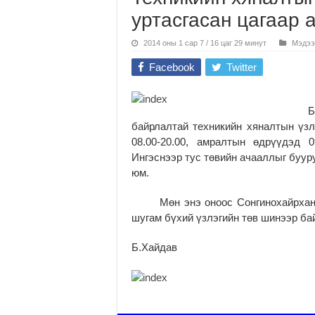
уртасгасан цагаар
2014 оны 1 сар 7 / 16 цаг 29 минут
Мэдээ
Facebook
Twitter
Б
байрлалтай техникийн хяналтын үз
08.00-20.00, амралтын өдрүүдэд 
Ингэснээр тус төвийн ачааллыг буур
юм.
Мөн энэ оноос Сонгинохайрхан те
шугам бүхий үзлэгийн төв шинээр ба
Б.Хайдав