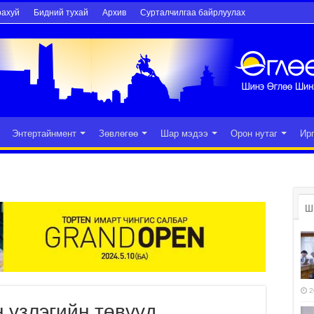
рахуй
Бидний тухай
Архив
Сурталчилгаа байрлуулах
Энтертайнмент
Зөвлөгөө
Шар мэдээ
Орон нутаг
Ир
Ш
2
 үзлэгийн төвүүд