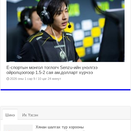
Е-спортын монгол тоглогч Senzu-ийн үнэлгээ
ойролцоогоор 1.5-2 сая ам.долларт хүрчээ
2026 оны 1 сар 9 / 10 цаг 24 минут
Шинэ
Их Үзсэн
Хянан шалгах түр хорооны