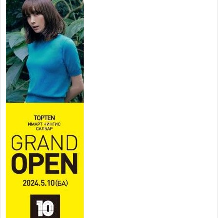
хувийн хэвшлийн түншлэлийн хүрээнд хамтран
ажиллахыг урьж байна
2026 оны 7 сар 22 / 9 цаг 28 минут
Б.Пүрэвдагва: “Урт цагаан”-ыг
залуучууд чөлөөт цагаа
өнгөрүүлдэг, жуулчид зорьж
ирдэг цэг болгоно
2026 оны 7 сар 21 / 16 цаг 47 минут
Тусгай замын автобус /BRT/ төслийн удирдах
хорооны ээлжит хуралдаан боллоо
2026 оны 7 сар 21 / 16 цаг 43 минут
Ерөнхий сайд Н.Учрал БНХАУ-аас Монгол Улсад
суугаа Элчин сайд Шэнь Миньжюанийг хүлээн
авч уулзав
2026 оны 7 сар 21 / 16 цаг 39 минут
БҮГД НАЙРАМДАХ ТАЖИКИСТАН УЛСТАЙ
ЭДИЙН ЗАСГИЙН ХАМТЫН АЖИЛЛАГААГ
ӨРГӨЖҮҮЛНЭ
2026 оны 7 сар 21 / 16 цаг 34 минут
26,992 суралцагч хотхоны бага сургуульд, 8100
суралцагч төрөлжсөн ахлах сургуульд