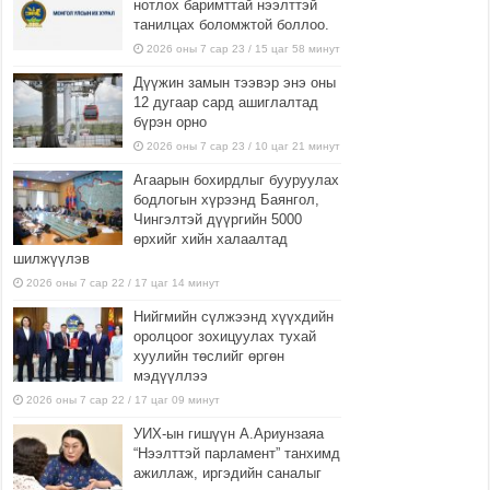
нотлох баримттай нээлттэй
танилцах боломжтой боллоо.
2026 оны 7 сар 23 / 15 цаг 58 минут
Дүүжин замын тээвэр энэ оны
12 дугаар сард ашиглалтад
бүрэн орно
2026 оны 7 сар 23 / 10 цаг 21 минут
Агаарын бохирдлыг бууруулах
бодлогын хүрээнд Баянгол,
Чингэлтэй дүүргийн 5000
өрхийг хийн халаалтад
шилжүүлэв
2026 оны 7 сар 22 / 17 цаг 14 минут
Нийгмийн сүлжээнд хүүхдийн
оролцоог зохицуулах тухай
хуулийн төслийг өргөн
мэдүүллээ
2026 оны 7 сар 22 / 17 цаг 09 минут
УИХ-ын гишүүн А.Ариунзаяа
“Нээлттэй парламент” танхимд
ажиллаж, иргэдийн саналыг