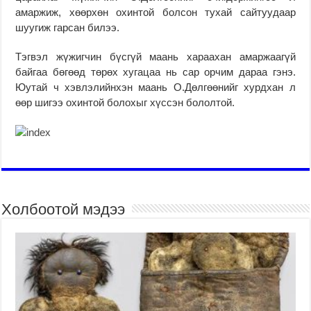
амаржиж, хөөрхөн охинтой болсон тухай сайтуудаар
шуугиж гарсан билээ.
Тэгвэл жүжигчин бүсгүй маань хараахан амаржаагүй
байгаа бөгөөд төрөх хугацаа нь сар орчим дараа гэнэ.
Юутай ч хэвлэлийнхэн маань О.Дөлгөөнийг хурдхан л
өөр шигээ охинтой болохыг хүссэн бололтой.
Холбоотой мэдээ