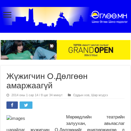
Жүжигчин О.Дөлгөөн
амаржаагүй
2014 оны 1 сар 14 / 8 цаг 34 минут
Оддын хов
,
Шар мэдээ
Мөрөөдлийн театрийн
залуухан, авьяаслаг
царайлаг жүжигчин О.Дөлгөөнийг өчигдөржингөө л