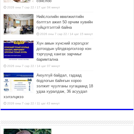
сонслоо
2026 оны 7 сар 22 / 17 цаг 04 минут
Нийслэлийн өвөлжилтийн
бэлтгэл ажил 50 орчим хувийн
гүйцэтгэлтэй байна
2026 оны 7 сар 22 / 14 цаг 15 минут
Хүн амын хүнсний хэрэгцээг
дотоодын үйлдвэрлэлээр нэн
тэргүүнд хангах зарчмыг
баримтална
2026 оны 7 сар 22 / 14 цаг 07 минут
Аюулгүй байдал, гадаад
бодлогын байнгын хороо
ээлжит чуулганы хугацаанд 18
удаа хуралдаж, 36 асуудал
хэлэлцжээ
2026 оны 7 сар 22 / 11 цаг 43 минут
“4 улирлын турш үйл
ажиллагаа явуулах
боломжтой-Хүүхэд хөгжүүлэх
төв” байгуулах төсөлд төр,