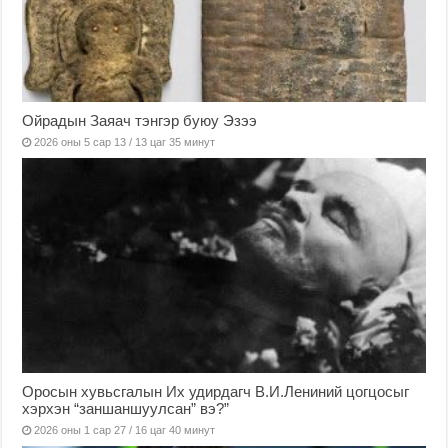
Ойрадын Заяач тэнгэр буюу Эзээ
2026 оны 5 сар 13 / 13 цаг 35 минут
Оросын хувьсгалын Их удирдагч В.И.Лениний цогцосыг
хэрхэн “заншаншуулсан” вэ?”
2026 оны 1 сар 27 / 16 цаг 40 минут