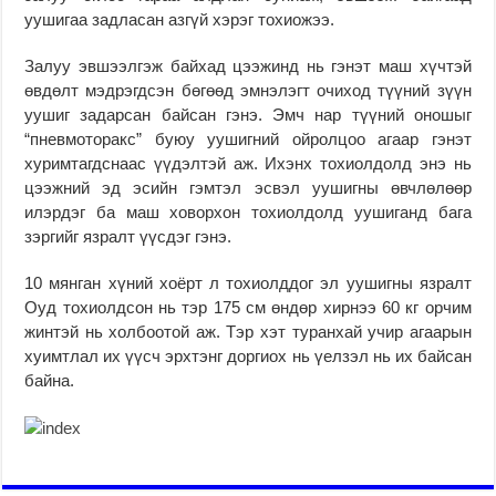
уушигаа задласан азгүй хэрэг тохиожээ.
Залуу эвшээлгэж байхад цээжинд нь гэнэт маш хүчтэй
өвдөлт мэдрэгдсэн бөгөөд эмнэлэгт очиход түүний зүүн
уушиг задарсан байсан гэнэ. Эмч нар түүний оношыг
“пневмоторакс” буюу уушигний ойролцоо агаар гэнэт
хуримтагдснаас үүдэлтэй аж. Ихэнх тохиолдолд энэ нь
цээжний эд эсийн гэмтэл эсвэл уушигны өвчлөлөөр
илэрдэг ба маш ховорхон тохиолдолд уушиганд бага
зэргийг язралт үүсдэг гэнэ.
10 мянган хүний хоёрт л тохиолддог эл уушигны язралт
Оуд тохиолдсон нь тэр 175 см өндөр хирнээ 60 кг орчим
жинтэй нь холбоотой аж. Тэр хэт туранхай учир агаарын
хуимтлал их үүсч эрхтэнг доргиох нь үелзэл нь их байсан
байна.