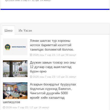
2026 оны 5 сар 6 / 12 цаг 14 минут
Шинэ
Их Үзсэн
Хянан шалгах түр хорооны
нотлох баримттай нээлттэй
танилцах боломжтой боллоо.
2026 оны 7 сар 23 / 15 цаг 58 минут
Дүүжин замын тээвэр энэ оны
12 дугаар сард ашиглалтад
бүрэн орно
2026 оны 7 сар 23 / 10 цаг 21 минут
Агаарын бохирдлыг бууруулах
бодлогын хүрээнд Баянгол,
Чингэлтэй дүүргийн 5000
өрхийг хийн халаалтад
шилжүүлэв
2026 оны 7 сар 22 / 17 цаг 14 минут