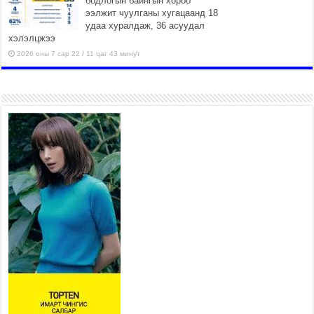
бодлогын байнгын хороо
ээлжит чуулганы хугацаанд 18
удаа хуралдаж, 36 асуудал
хэлэлцжээ
2026 оны 7 сар 22 / 11 цаг 43 минут
“4 улирлын турш үйл
ажиллагаа явуулах
боломжтой-Хүүхэд хөгжүүлэх
төв” байгуулах төсөлд төр,
хувийн хэвшлийн түншлэлийн хүрээнд хамтран
ажиллахыг урьж байна
2026 оны 7 сар 22 / 9 цаг 28 минут
Б.Пүрэвдагва: “Урт цагаан”-ыг
залуучууд чөлөөт цагаа
өнгөрүүлдэг, жуулчид зорьж
ирдэг цэг болгоно
2026 оны 7 сар 21 / 16 цаг 47 минут
Тусгай замын автобус /BRT/ төслийн удирдах
хорооны ээлжит хуралдаан боллоо
2026 оны 7 сар 21 / 16 цаг 43 минут
Ерөнхий сайд Н.Учрал БНХАУ-аас Монгол Улсад
суугаа Элчин сайд Шэнь Миньжюанийг хүлээн