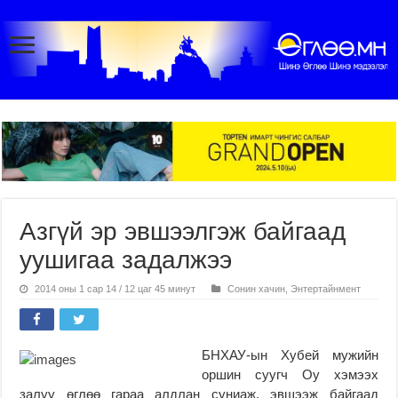
Азгүй эр эвшээлгэж байгаад
уушигаа задалжээ
2014 оны 1 сар 14 / 12 цаг 45 минут
Сонин хачин
,
Энтертайнмент
БНХАУ-ын Хубей мужийн
оршин суугч Оу хэмээх
залуу өглөө гараа алдлан суниаж, эвшээж байгаад