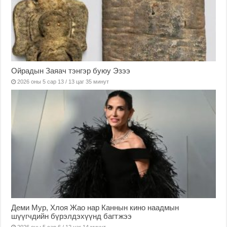
Ойрадын Заяач тэнгэр буюу Эзээ
2026 оны 5 сар 13 / 13 цаг 35 минут
Деми Мур, Хлоя Жао нар Каннын кино наадмын
шүүгчдийн бүрэлдэхүүнд багтжээ