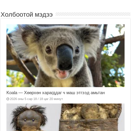
Холбоотой мэдээ
Koala — Хөөрхөн харагддаг ч маш этгээд амьтан
2026 оны 5 сар 18 / 18 цаг 20 минут