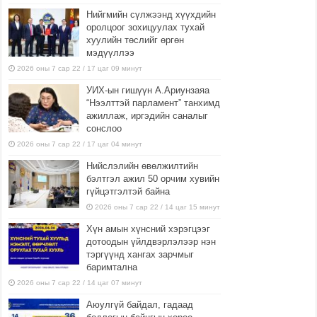
Нийгмийн сүлжээнд хүүхдийн
оролцоог зохицуулах тухай
хуулийн төслийг өргөн
мэдүүллээ
2026 оны 7 сар 22 / 17 цаг 09 минут
УИХ-ын гишүүн А.Ариунзаяа
“Нээлттэй парламент” танхимд
ажиллаж, иргэдийн саналыг
сонслоо
2026 оны 7 сар 22 / 17 цаг 04 минут
Нийслэлийн өвөлжилтийн
бэлтгэл ажил 50 орчим хувийн
гүйцэтгэлтэй байна
2026 оны 7 сар 22 / 14 цаг 15 минут
Хүн амын хүнсний хэрэгцээг
дотоодын үйлдвэрлэлээр нэн
тэргүүнд хангах зарчмыг
баримтална
2026 оны 7 сар 22 / 14 цаг 07 минут
Аюулгүй байдал, гадаад