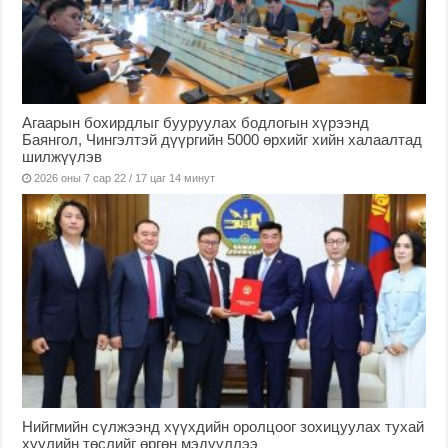
Агаарын бохирдлыг бууруулах бодлогын хүрээнд
Баянгол, Чингэлтэй дүүргийн 5000 өрхийг хийн халаалтад
шилжүүлэв
2026 оны 7 сар 22 / 17 цаг 14 минут
Нийгмийн сүлжээнд хүүхдийн оролцоог зохицуулах тухай
хуулийн төслийг өргөн мэдүүллээ