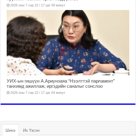
2026 оны 7 сар 22 / 17 цаг 09 минут
УИХ-ын гишүүн А.Ариунзаяа “Нээлттэй парламент”
танхимд ажиллаж, иргэдийн саналыг сонслоо
2026 оны 7 сар 22 / 17 цаг 04 минут
Шинэ
Их Үзсэн