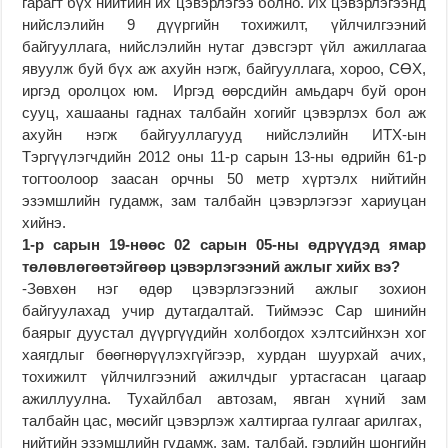
гарагт бүх нийтийн их цэвэрлэгээ болно. Их цэвэрлэгээнд
нийслэлийн 9 дүүргийн тохижилт, үйлчилгээний
байгууллага, нийслэлийн нутаг дэвсгэрт үйл ажиллагаа
явуулж буй бүх аж ахуйн нэгж, байгууллага, хороо, СӨХ,
иргэд оролцох юм. Иргэд өөрсдийн амьдарч буй орон
сууц, хашааны гаднах талбайн хогийг цэвэрлэх бол аж
ахуйн нэгж байгууллагууд нийслэлийн ИТХ-ын
Тэргүүлэгчдийн 2012 оны 11-р сарын 13-ны өдрийн 61-р
тогтоолоор заасан орчны 50 метр хүртэлх нийтийн
эзэмшлийн гудамж, зам талбайн цэвэрлэгээг хариуцан
хийнэ.
1-р сарын 19-нөөс 02 сарын 05-ны өдрүүдэд ямар
төлөвлөгөөтэйгөөр цэвэрлэгээний ажлыг хийх вэ?
-Зөвхөн нэг өдөр цэвэрлэгээний ажлыг зохион
байгуулахад учир дутагдалтай. Тиймээс Сар шинийн
баярыг дуустал дүүргүүдийн холбогдох хэлтсийнхэн хог
хаягдлыг бөөгнөрүүлэхгүйгээр, хурдан шуурхай ачих,
тохижилт үйлчилгээний ажилчдыг уртасгасан цагаар
ажиллуулна. Тухайлбал автозам, явган хүний зам
талбайн цас, мөсийг цэвэрлэж халтиргаа гулгааг арилгах,
нийтийн эзэмшлийн гудамж, зам, талбай, гэрлийн шонгийн