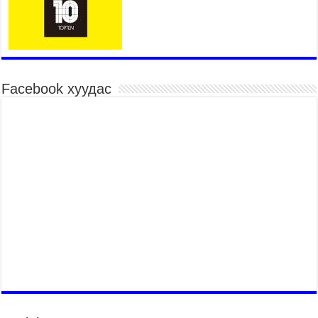
2026 оны 7 сар 21 / 11 цаг 59 минут
Гэр бүлийн хэрэг шүүхэд хянан шийдвэрлэх
тухай хуулиар хүүхдийн дээд ашиг сонирхлыг
нэн тэргүүнд хангахыг баталгаажууллаа
2026 оны 7 сар 21 / 11 цаг 42 минут
Facebook хуудас
Б.Пүрэвдагва: “Туул-1” коллекторыг ашиглалтад
оруулж байж бид гэр хорооллыг барилгажуулна
2026 оны 7 сар 21 / 10 цаг 15 минут
НИЙСЛЭЛ, АЙМГИЙН УДИРДЛАГУУДЫН
АЖЛЫГ ХҮНД СУРТЛЫГ БУУРУУЛЖ, ИРГЭД,
АЖ АХУЙН НЭГЖИЙН АЧААГ ХЭРХЭН
ХӨНГӨЛСНӨӨР ДҮГНЭНЭ
2026 оны 7 сар 21 / 10 цаг 09 минут
Байнгын хорооны дарга М.Мандхай Цөлжилттэй
тэмцэх тухай НҮБ-ын конвенцын талуудын 17
дугаар бага хурал (СОР17)-ын бэлтгэл ажлын
явцтай танилцлаа
2026 оны 7 сар 21 / 10 цаг 03 минут
Б.Пүрэвдагва: Бүтээн байгуулалтын аливаа
ажил инженерийн хангамжийн байгууллагуудын