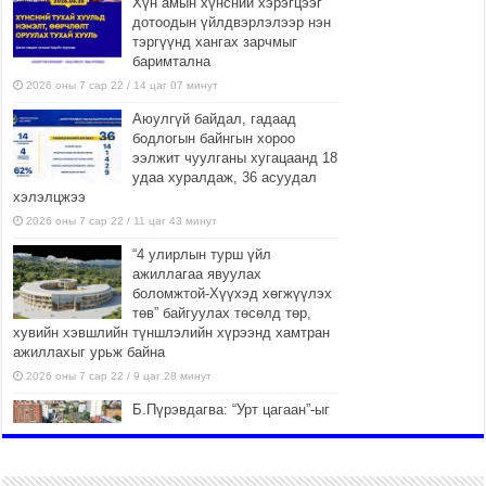
Хүн амын хүнсний хэрэгцээг
дотоодын үйлдвэрлэлээр нэн
тэргүүнд хангах зарчмыг
баримтална
2026 оны 7 сар 22 / 14 цаг 07 минут
Аюулгүй байдал, гадаад
бодлогын байнгын хороо
ээлжит чуулганы хугацаанд 18
удаа хуралдаж, 36 асуудал
хэлэлцжээ
2026 оны 7 сар 22 / 11 цаг 43 минут
“4 улирлын турш үйл
ажиллагаа явуулах
боломжтой-Хүүхэд хөгжүүлэх
төв” байгуулах төсөлд төр,
хувийн хэвшлийн түншлэлийн хүрээнд хамтран
ажиллахыг урьж байна
2026 оны 7 сар 22 / 9 цаг 28 минут
Б.Пүрэвдагва: “Урт цагаан”-ыг
залуучууд чөлөөт цагаа
өнгөрүүлдэг, жуулчид зорьж
ирдэг цэг болгоно