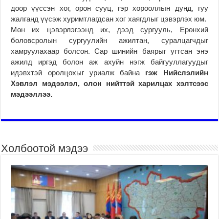
доор үүссэн хог, орон сууц, гэр хорооллын дунд, гуу
жалганд үүсэж хуримтлагдсан хог хаягдлыг цэвэрлэх юм.
Мөн их цэвэрлэгээнд их, дээд сургууль, Ерөнхий
боловсролын сургуулийн ажилтан, суралцагчдыг
хамруулахаар болсон. Сар шинийн баярыг угтсан энэ
ажилд иргэд болон аж ахуйн нэгж байгууллагуудыг
идэвхтэй оролцохыг уриалж байна
гэж Нийслэлийн
Хэвлэл мэдээлэл, олон нийттэй харилцах хэлтсээс
мэдээллээ.
Холбоотой мэдээ