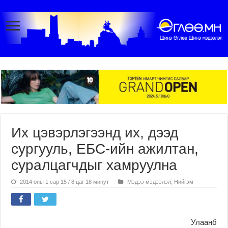
Их цэвэрлэгээнд их, дээд
сургууль, ЕБС-ийн ажилтан,
суралцагчдыг хамруулна
2014 оны 1 сар 15 / 8 цаг 18 минут
Мэдээ мэдээлэл
,
Нийгэм
Улаанб