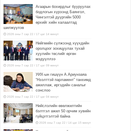
Агаарын бохирдлыг бууруулах
бодлогын хүрээнд Баянгол,
Чингэлтэй дүүргийн 5000
өрхийг хийн халаалтад
шилжүүлэв
2026 оны 7 сар 22 / 17 цаг 14 минут
Нийгмийн сүлжээнд хүүхдийн
оролцоог зохицуулах тухай
хуулийн төслийг өргөн
мэдүүллээ
2026 оны 7 сар 22 / 17 цаг 09 минут
УИХ-ын гишүүн А.Ариунзаяа
“Нээлттэй парламент” танхимд
ажиллаж, иргэдийн саналыг
сонслоо
2026 оны 7 сар 22 / 17 цаг 04 минут
Нийслэлийн өвөлжилтийн
бэлтгэл ажил 50 орчим хувийн
гүйцэтгэлтэй байна
2026 оны 7 сар 22 / 14 цаг 15 минут