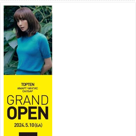
2026 оны 7 сар 21 / 16 цаг 47 минут
Тусгай замын автобус /BRT/
төслийн удирдах хорооны
ээлжит хуралдаан боллоо
2026 оны 7 сар 21 / 16 цаг 43 минут
Ерөнхий сайд Н.Учрал БНХАУ-аас Монгол Улсад
суугаа Элчин сайд Шэнь Миньжюанийг хүлээн
авч уулзав
2026 оны 7 сар 21 / 16 цаг 39 минут
БҮГД НАЙРАМДАХ ТАЖИКИСТАН УЛСТАЙ
ЭДИЙН ЗАСГИЙН ХАМТЫН АЖИЛЛАГААГ
ӨРГӨЖҮҮЛНЭ
2026 оны 7 сар 21 / 16 цаг 34 минут
26,992 суралцагч хотхоны бага сургуульд, 8100
суралцагч төрөлжсөн ахлах сургуульд
суралцана
2026 оны 7 сар 21 / 13 цаг 43 минут
COP17 хурлын үеэрх замын хөдөлгөөн, нийтийн
тээврийн зохицуулалт, сургууль, цэцэрлэг, зах,
худалдааны төвийн ажиллах хуваарийг гаргаж,
иргэдэд мэдээлэхийг үүрэг болголоо