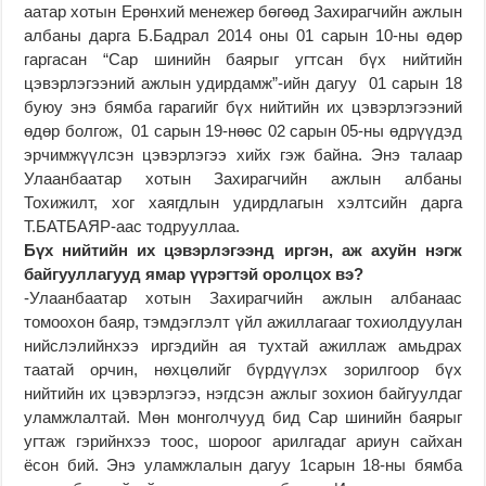
аатар хотын Ерөнхий менежер бөгөөд Захирагчийн ажлын
албаны дарга Б.Бадрал 2014 оны 01 сарын 10-ны өдөр
гаргасан “Сар шинийн баярыг угтсан бүх нийтийн
цэвэрлэгээний ажлын удирдамж”-ийн дагуу 01 сарын 18
буюу энэ бямба гарагийг бүх нийтийн их цэвэрлэгээний
өдөр болгож, 01 сарын 19-нөөс 02 сарын 05-ны өдрүүдэд
эрчимжүүлсэн цэвэрлэгээ хийх гэж байна. Энэ талаар
Улаанбаатар хотын Захирагчийн ажлын албаны
Тохижилт, хог хаягдлын удирдлагын хэлтсийн дарга
Т.БАТБАЯР-аас тодрууллаа.
Бүх нийтийн их цэвэрлэгээнд иргэн, аж ахуйн нэгж
байгууллагууд ямар үүрэгтэй оролцох вэ?
-Улаанбаатар хотын Захирагчийн ажлын албанаас
томоохон баяр, тэмдэглэлт үйл ажиллагааг тохиолдуулан
нийслэлийнхээ иргэдийн ая тухтай ажиллаж амьдрах
таатай орчин, нөхцөлийг бүрдүүлэх зорилгоор бүх
нийтийн их цэвэрлэгээ, нэгдсэн ажлыг зохион байгуулдаг
уламжлалтай. Мөн монголчууд бид Сар шинийн баярыг
угтаж гэрийнхээ тоос, шороог арилгадаг ариун сайхан
ёсон бий. Энэ уламжлалын дагуу 1сарын 18-ны бямба