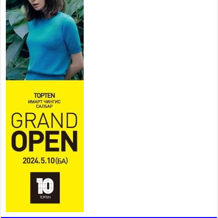
2026 оны 7 сар 21 / 16 цаг 43 минут
Ерөнхий сайд Н.Учрал БНХАУ-
аас Монгол Улсад суугаа
Элчин сайд Шэнь
Миньжюанийг хүлээн авч
уулзав
2026 оны 7 сар 21 / 16 цаг 39 минут
БҮГД НАЙРАМДАХ ТАЖИКИСТАН УЛСТАЙ
ЭДИЙН ЗАСГИЙН ХАМТЫН АЖИЛЛАГААГ
ӨРГӨЖҮҮЛНЭ
2026 оны 7 сар 21 / 16 цаг 34 минут
26,992 суралцагч хотхоны бага сургуульд, 8100
суралцагч төрөлжсөн ахлах сургуульд
суралцана
2026 оны 7 сар 21 / 13 цаг 43 минут
COP17 хурлын үеэрх замын хөдөлгөөн, нийтийн
тээврийн зохицуулалт, сургууль, цэцэрлэг, зах,
худалдааны төвийн ажиллах хуваарийг гаргаж,
иргэдэд мэдээлэхийг үүрэг болголоо
2026 оны 7 сар 21 / 11 цаг 59 минут