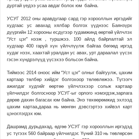
дуртай үедээ усаа авдаг болох юм байна.
УСУГ 2012 оны аравдугаар сард гэр хорооллын иргэдийг
худгаас ус авахад хялбар болгох үүднээс Баянзүрх
дүүргийн 12 хорооны есдүгээр гудамжинд өөртөй үйлчлэх
“Уст цэг” нээж , туршжээ. 100 айлд байрлалтай эл
худгаар 400 гаруй хүн үйлчлүүлж байгаа бөгөөд иргэд
худаг нээх, хаахтай уралдан ус авах, урт дараалал үүсэх
гэсэн хүндрэлүүд үүсэхээ больсон байна.
Тиймээс 2014 оноос ийм “Уст цэг” олныг байгуулж, цахим
картаар төлбөр хийдэг болгохоор төлөвлөжээ. Түгээгч
ажилдаг худгийг өөртөө үйлчлэхээр сольж картаар
үйлчилдэг болгосноор УСУГ-ыг орлого нэмэгдэж,зарлага
дөрөв дахин багасах юм байна. Энэ төхөөрөмжид эхлээд
цахим картаа,дараа нь мөнгөн дэвсгэртээ хийвэл карт
цэнэглэгдэх юм.
Дашрамд дурьдахад, өдгөө УСУГ гэр хорооллын иргэдэд
ус түгээх 560 байраар үйлчилдэг. Үүний 310 нь төвлөрсөн