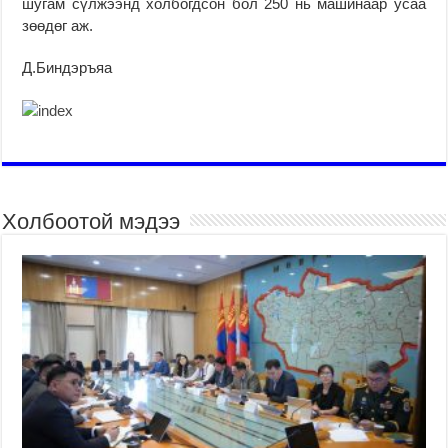
шугам сүлжээнд холбогдсон бол 250 нь машинаар усаа
зөөдөг аж.
Д.Биндэръяа
Холбоотой мэдээ