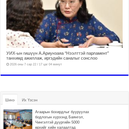
УИХ-ын гишүүн А.Ариунзаяа “Нээлттэй парламент”
танхимд ажиллаж, иргэдийн саналыг сонслоо
2026 оны 7 сар 22 / 17 цаг 04 минут
Шинэ
Их Үзсэн
Агаарын бохирдлыг бууруулах
бодлогын хүрээнд Баянгол,
Чингэлтэй дүүргийн 5000
өрхийг хийн халаалтад