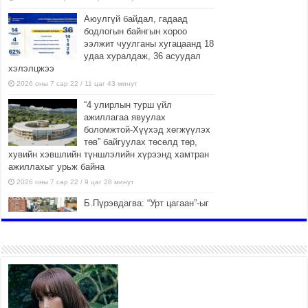
Аюулгүй байдал, гадаад
бодлогын байнгын хороо
ээлжит чуулганы хугацаанд 18
удаа хуралдаж, 36 асуудал
хэлэлцжээ
2026 оны 7 сар 22 / 11 цаг 43 минут
“4 улирлын турш үйл
ажиллагаа явуулах
боломжтой-Хүүхэд хөгжүүлэх
төв” байгуулах төсөлд төр,
хувийн хэвшлийн түншлэлийн хүрээнд хамтран
ажиллахыг урьж байна
2026 оны 7 сар 22 / 9 цаг 28 минут
Б.Пүрэвдагва: “Урт цагаан”-ыг
залуучууд чөлөөт цагаа
өнгөрүүлдэг, жуулчид зорьж
ирдэг цэг болгоно
2026 оны 7 сар 21 / 16 цаг 47 минут
Тусгай замын автобус /BRT/
төслийн удирдах хорооны
ээлжит хуралдаан боллоо