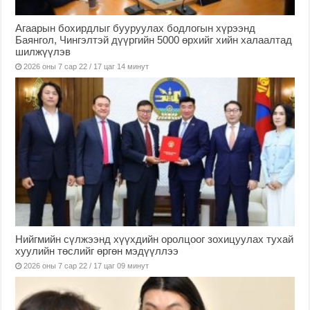
Агаарын бохирдлыг бууруулах бодлогын хүрээнд
Баянгол, Чингэлтэй дүүргийн 5000 өрхийг хийн халаалтад
шилжүүлэв
2026 оны 7 сар 22 / 17 цаг 14 минут
Нийгмийн сүлжээнд хүүхдийн оролцоог зохицуулах тухай
хуулийн төслийг өргөн мэдүүллээ
2026 оны 7 сар 22 / 17 цаг 09 минут