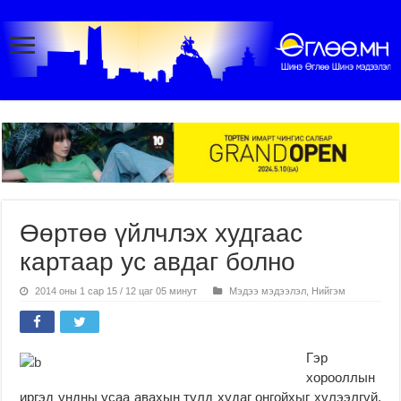
Өөртөө үйлчлэх худгаас
картаар ус авдаг болно
2014 оны 1 сар 15 / 12 цаг 05 минут
Мэдээ мэдээлэл
,
Нийгэм
Гэр
хорооллын
иргэд ундны усаа авахын тулд худаг онгойхыг хүлээлгүй,