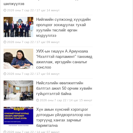
шилжүүлэв
2026 оны 7 сар 22 / 17 цаг 14 минут
Нийгмийн сүлжээнд хүүхдийн
оролцоог зохицуулах тухай
хуулийн төслийг өргөн
мэдүүллээ
2026 оны 7 сар 22 / 17 цаг 09 минут
УИХ-ын гишүүн А.Ариунзаяа
“Нээлттэй парламент” танхимд
ажиллаж, иргэдийн саналыг
сонслоо
2026 оны 7 сар 22 / 17 цаг 04 минут
Нийслэлийн өвөлжилтийн
бэлтгэл ажил 50 орчим хувийн
гүйцэтгэлтэй байна
2026 оны 7 сар 22 / 14 цаг 15 минут
Хүн амын хүнсний хэрэгцээг
дотоодын үйлдвэрлэлээр нэн
тэргүүнд хангах зарчмыг
баримтална
2026 оны 7 сар 22 / 14 цаг 07 минут