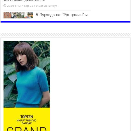
2026 оны 7 сар 22 / 9 цаг 28 минут
Б.Пүрэвдагва: “Урт цагаан”-ыг
залуучууд чөлөөт цагаа
өнгөрүүлдэг, жуулчид зорьж
ирдэг цэг болгоно
2026 оны 7 сар 21 / 16 цаг 47 минут
Тусгай замын автобус /BRT/
төслийн удирдах хорооны
ээлжит хуралдаан боллоо
2026 оны 7 сар 21 / 16 цаг 43 минут
Ерөнхий сайд Н.Учрал БНХАУ-
аас Монгол Улсад суугаа
Элчин сайд Шэнь
Миньжюанийг хүлээн авч
уулзав
2026 оны 7 сар 21 / 16 цаг 39 минут
БҮГД НАЙРАМДАХ ТАЖИКИСТАН УЛСТАЙ
ЭДИЙН ЗАСГИЙН ХАМТЫН АЖИЛЛАГААГ
ӨРГӨЖҮҮЛНЭ
2026 оны 7 сар 21 / 16 цаг 34 минут