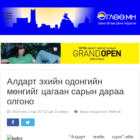
Алдарт эхийн одонгийн
мөнгийг цагаан сарын дараа
олгоно
2014 оны 1 сар 15 / 12 цаг 21 минут
Мэдээ мэдээлэл
,
Нийгэм
“Алдарт эхийн одон”-ийн