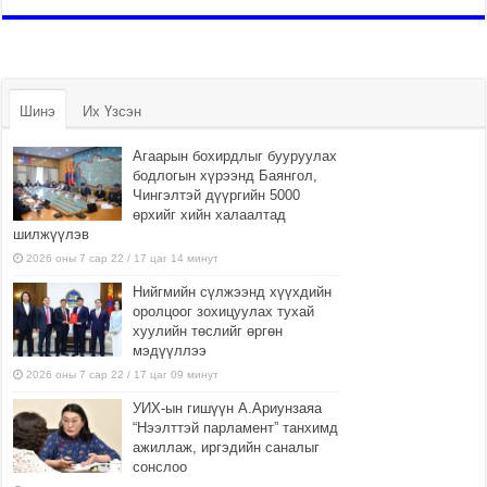
Шинэ
Их Үзсэн
Агаарын бохирдлыг бууруулах
бодлогын хүрээнд Баянгол,
Чингэлтэй дүүргийн 5000
өрхийг хийн халаалтад
шилжүүлэв
2026 оны 7 сар 22 / 17 цаг 14 минут
Нийгмийн сүлжээнд хүүхдийн
оролцоог зохицуулах тухай
хуулийн төслийг өргөн
мэдүүллээ
2026 оны 7 сар 22 / 17 цаг 09 минут
УИХ-ын гишүүн А.Ариунзаяа
“Нээлттэй парламент” танхимд
ажиллаж, иргэдийн саналыг
сонслоо