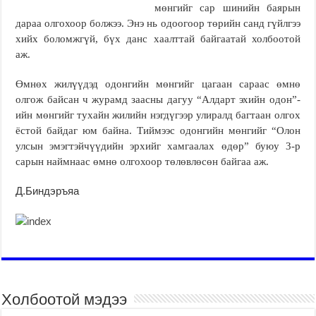
мөнгийг сар шинийн баярын
дараа олгохоор болжээ. Энэ нь одоогоор төрийн санд гүйлгээ
хийх боломжгүй, бүх данс хаалттай байгаатай холбоотой
аж.
Өмнөх жилүүдэд одонгийн мөнгийг цагаан сараас өмнө
олгож байсан ч журамд заасны дагуу “Алдарт эхийн одон”-
ийн мөнгийг тухайн жилийн нэгдүгээр улиралд багтаан олгох
ёстой байдаг юм байна. Тиймээс одонгийн мөнгийг “Олон
улсын эмэгтэйчүүдийн эрхийг хамгаалах өдөр” буюу 3-р
сарын наймнаас өмнө олгохоор төлөвлөсөн байгаа аж.
Д.Биндэръяа
Холбоотой мэдээ