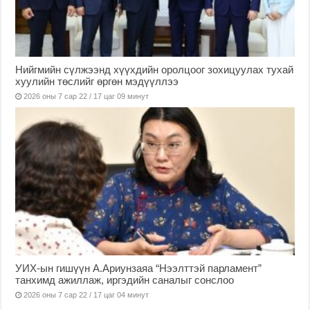
Нийгмийн сүлжээнд хүүхдийн оролцоог зохицуулах тухай
хуулийн төслийг өргөн мэдүүллээ
2026 оны 7 сар 22 / 17 цаг 09 минут
УИХ-ын гишүүн А.Ариунзаяа “Нээлттэй парламент”
танхимд ажиллаж, иргэдийн саналыг сонслоо
2026 оны 7 сар 22 / 17 цаг 04 минут