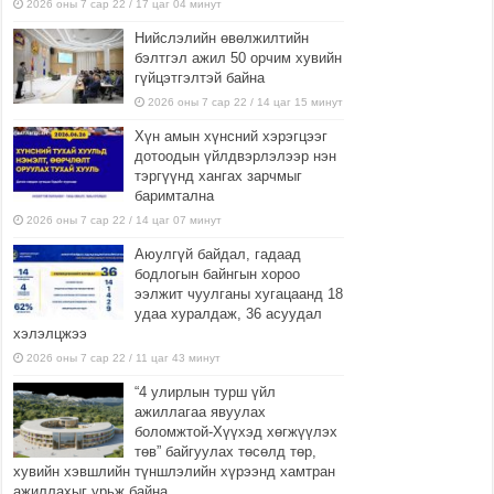
2026 оны 7 сар 22 / 17 цаг 04 минут
Нийслэлийн өвөлжилтийн
бэлтгэл ажил 50 орчим хувийн
гүйцэтгэлтэй байна
2026 оны 7 сар 22 / 14 цаг 15 минут
Хүн амын хүнсний хэрэгцээг
дотоодын үйлдвэрлэлээр нэн
тэргүүнд хангах зарчмыг
баримтална
2026 оны 7 сар 22 / 14 цаг 07 минут
Аюулгүй байдал, гадаад
бодлогын байнгын хороо
ээлжит чуулганы хугацаанд 18
удаа хуралдаж, 36 асуудал
хэлэлцжээ
2026 оны 7 сар 22 / 11 цаг 43 минут
“4 улирлын турш үйл
ажиллагаа явуулах
боломжтой-Хүүхэд хөгжүүлэх
төв” байгуулах төсөлд төр,
хувийн хэвшлийн түншлэлийн хүрээнд хамтран
ажиллахыг урьж байна