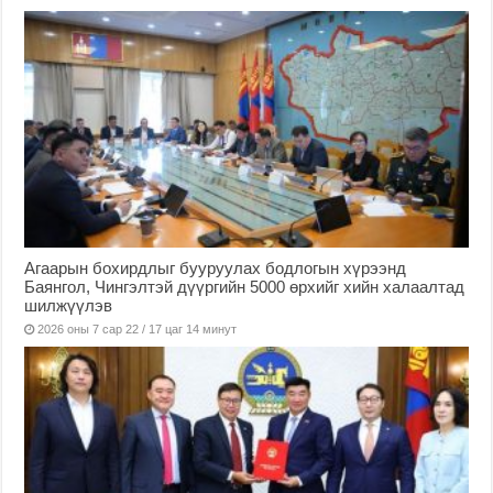
Агаарын бохирдлыг бууруулах бодлогын хүрээнд
Баянгол, Чингэлтэй дүүргийн 5000 өрхийг хийн халаалтад
шилжүүлэв
2026 оны 7 сар 22 / 17 цаг 14 минут