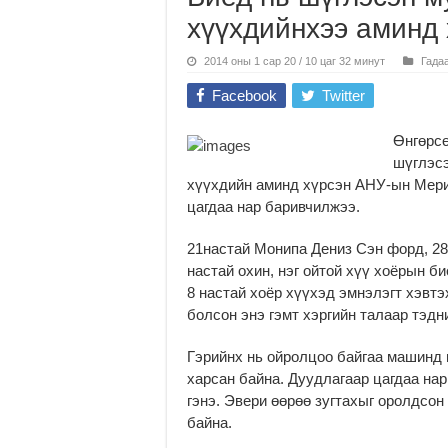
хүүхдийнхээ аминд 
2014 оны 1 сар 20 / 10 цаг 32 минут
Гада
Facebook
Twitter
Өнгөрсө
шүглэсэ
хүүхдийн аминд хүрсэн АНУ-ын Мер
цагдаа нар баривчилжээ.
21настай Монипа Дениз Сэн форд, 28
настай охин, нэг ойтой хүү хоёрын б
8 настай хоёр хүүхэд эмнэлэгт хэвтэ
болсон энэ гэмт хэргийн талаар тэдн
Гэрийнх нь ойролцоо байгаа машинд 
харсан байна. Дуудлагаар цагдаа нар
гэнэ. Эвери өөрөө зугтахыг оролдсон
байна.