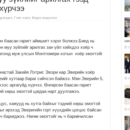
хүрчээ
ад мэдээ
,
Гэмт хэрэг
,
Мэдээ мэдээлэл
н баасан гаригт аймшигт хэрэг болжээ.Биед нь
ши
н муу зүйлийг арилгах зан үйл хийхдээ хоёр ч
2
илэнд муж улсын Монтгомери хотын
хоёр эмэгтэйг
настай Закийя Лэтрис Эвэри нар Эверийн хоёр
иеийг хутгаар бараг сийчсэн байжээ. Мөн Эверийн 5,
2
хээс аргагүйд хүрчээ. Өнгөрсөн баасан гаригт
ий хөрш эмэгтэй цагдаа нарт дуулгажээ.
цус, хажууд нь хутга байхыг тэдний хөрш эмэгтэй
ыг ирэхэд Эверигийн гэрт хүүхдийн цогцос байсан
2
 ч баригджээ. Нөгөө эмэгтэйг нь ч баривчилсан