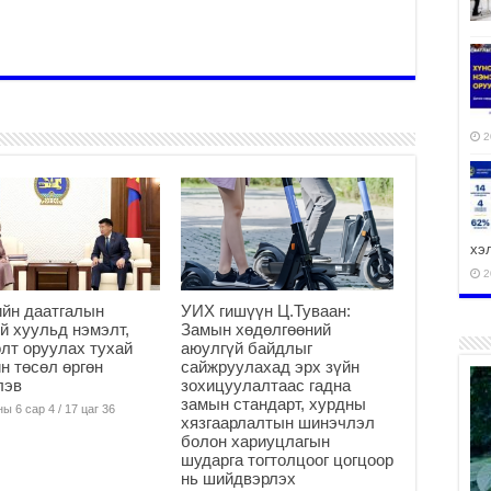
2
хэ
2
йн даатгалын
УИХ гишүүн Ц.Туваан:
й хуульд нэмэлт,
Замын хөдөлгөөний
лт оруулах тухай
аюулгүй байдлыг
н төсөл өргөн
сайжруулахад эрх зүйн
лэв
зохицуулалтаас гадна
ху
замын стандарт, хурдны
аж
ы 6 сар 4 / 17 цаг 36
хязгаарлалтын шинэчлэл
2
болон хариуцлагын
шударга тогтолцоог цогцоор
нь шийдвэрлэх