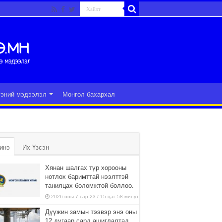
гэний мэдээлэл
Монгол бахархал
инэ
Их Үзсэн
Хянан шалгах түр хорооны
нотлох баримттай нээлттэй
танилцах боломжтой боллоо.
2026 оны 7 сар 23 / 15 цаг 58 минут
Дүүжин замын тээвэр энэ оны
12 дугаар сард ашиглалтад