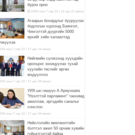
бүрэн орно
2026 оны 7 сар 23 / 10 цаг 21 минут
Агаарын бохирдлыг бууруулах
бодлогын хүрээнд Баянгол,
Чингэлтэй дүүргийн 5000
өрхийг хийн халаалтад
лжүүлэв
026 оны 7 сар 22 / 17 цаг 14 минут
Нийгмийн сүлжээнд хүүхдийн
оролцоог зохицуулах тухай
хуулийн төслийг өргөн
мэдүүллээ
026 оны 7 сар 22 / 17 цаг 09 минут
УИХ-ын гишүүн А.Ариунзаяа
“Нээлттэй парламент” танхимд
ажиллаж, иргэдийн саналыг
сонслоо
026 оны 7 сар 22 / 17 цаг 04 минут
Нийслэлийн өвөлжилтийн
бэлтгэл ажил 50 орчим хувийн
гүйцэтгэлтэй байна