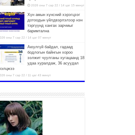
2026 оны 7 сар 22 / 14 цаг 15 минут
Хүн амын хүнсний хэрэгцээг
дотоодын үйлдвэрлэлээр нэн
тэргүүнд хангах зарчмыг
баримтална
026 оны 7 сар 22 / 14 цаг 07 минут
Аюулгүй байдал, гадаад
бодлогын байнгын хороо
ээлжит чуулганы хугацаанд 18
удаа хуралдаж, 36 асуудал
лэлцжээ
026 оны 7 сар 22 / 11 цаг 43 минут
“4 улирлын турш үйл
ажиллагаа явуулах
боломжтой-Хүүхэд хөгжүүлэх
төв” байгуулах төсөлд төр,
вийн хэвшлийн түншлэлийн хүрээнд хамтран
иллахыг урьж байна
026 оны 7 сар 22 / 9 цаг 28 минут
Б.Пүрэвдагва: “Урт цагаан”-ыг
залуучууд чөлөөт цагаа