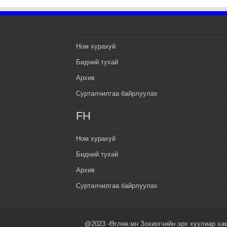
Ном хурахуй
Бидний тухай
Архив
Сурталчилгаа байрлуулах
FH
Ном хурахуй
Бидний тухай
Архив
Сурталчилгаа байрлуулах
@2023 -Өглөө.мн Зохиогчийн эрх хуулиар ха