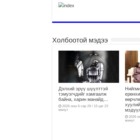
Холбоотой мэдээ
Дэлхий эрүү шүүлттэй
Нийгми
тэмуэгчдийг хамгаалж
ерөнхи
байна, харин манайд…
өөрчлө
хуулий
2026 оны 6 сар 29 / 15 цаг 23
мэдүү
минут
2026 он
минут