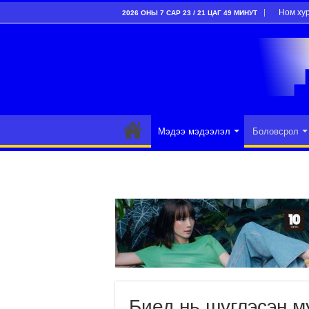
Ном ху
2026 ОНЫ 7 САР 23 / 21 ЦАГ 49 МИНУТ
Мэдээ мэдээлэл
Боловсрол
Биед нь шүглэсэн м