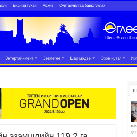
ахуй
Бидний тухай
Архив
Сурталчилгаа байрлуулах
Энтертайнмент
Зөвлөгөө
Шар мэдээ
Орон нутаг
Ир
Ш
ши
2
н эзэмшлийн 119.2 га