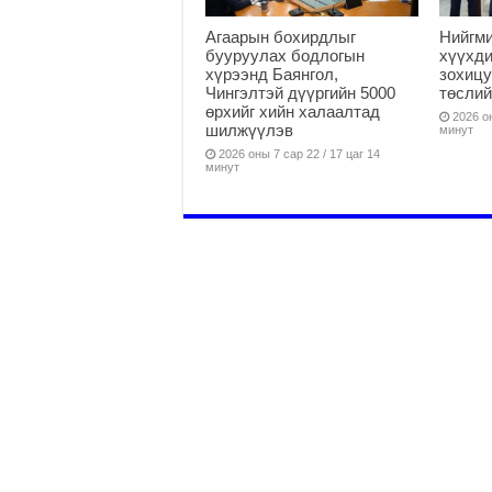
Агаарын бохирдлыг
Нийгм
бууруулах бодлогын
хүүхди
хүрээнд Баянгол,
зохицу
Чингэлтэй дүүргийн 5000
төслий
өрхийг хийн халаалтад
2026 он
шилжүүлэв
минут
2026 оны 7 сар 22 / 17 цаг 14
минут