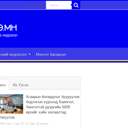
гэний мэдээлэл
Монгол бахархал
инэ
Их Үзсэн
Агаарын бохирдлыг бууруулах
бодлогын хүрээнд Баянгол,
Чингэлтэй дүүргийн 5000
өрхийг хийн халаалтад
лжүүлэв
026 оны 7 сар 22 / 17 цаг 14 минут