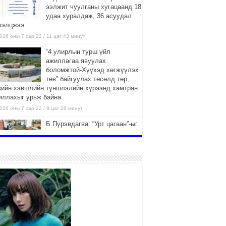
ээлжит чуулганы хугацаанд 18
удаа хуралдаж, 36 асуудал
лэлцжээ
026 оны 7 сар 22 / 11 цаг 43 минут
“4 улирлын турш үйл
ажиллагаа явуулах
боломжтой-Хүүхэд хөгжүүлэх
төв” байгуулах төсөлд төр,
вийн хэвшлийн түншлэлийн хүрээнд хамтран
иллахыг урьж байна
026 оны 7 сар 22 / 9 цаг 28 минут
Б.Пүрэвдагва: “Урт цагаан”-ыг
залуучууд чөлөөт цагаа
өнгөрүүлдэг, жуулчид зорьж
ирдэг цэг болгоно
026 оны 7 сар 21 / 16 цаг 47 минут
Тусгай замын автобус /BRT/
төслийн удирдах хорооны
ээлжит хуралдаан боллоо
2026 оны 7 сар 21 / 16 цаг 43 минут
Ерөнхий сайд Н.Учрал БНХАУ-