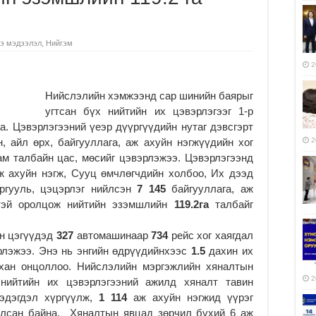
э мэдээлэл
,
Нийгэм
2
Нийслэлийн хэмжээнд сар шинийн баярыг
угтсан бүх нийтийн их цэвэрлэгээг 1-р
а. Цэвэрлэгээний үеэр дүүргүүдийн нутаг дэвсгэрт
, айл өрх, байгууллага, аж ахуйн нэгжүүдийн хог
2
ам талбайн цас, мөсийг цэвэрлэжээ. Цэвэрлэгээнд
ж ахуйн нэгж, Сууц өмчлөгчдийн холбоо, Их дээд
ргууль, цэцэрлэг нийлсэн
7 145
байгууллага, аж
эй оролцож нийтийн эзэмшлийн
119
.
2
га
талбайг
өн цэгүүдэд
327
автомашинаар
734
рейс хог хаягдал
рлэжээ. Энэ нь энгийн өдрүүдийнхээс
1.5
дахин их
ыхан онцоллоо. Нийслэлийн мэргэжлийн хяналтын
2
нийтийн их цэвэрлэгээний ажилд хяналт тавин
эдэгдэл хүргүүлж,
1 114
аж ахуйн нэгжид үүрэг
уулсан байна. Хяналтын явцад зөрчил бүхий 6 аж