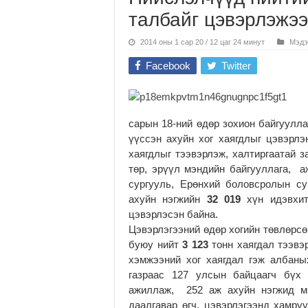
талбайг цэвэрлэжээ
2014 оны 1 сар 20 / 12 цаг 24 минут
Мэдэ
Facebook
Twitter
сарын 18-ний өдөр зохион байгуулла
үүссэн ахуйн хог хаягдлыг цэвэрлэн
хаягдлыг тээвэрлэж, халтиргаатай з
төр, эрүүл мэндийн байгууллага, а
сургууль, Ерөнхий боловсролын су
ахуйн нэгжийн
32 019
хүн идэвхит
цэвэрлэсэн байна.
Цэвэрлэгээний өдөр хогийн төвлөрс
буюу нийт
3
123
тонн хаягдал тээвэ
хэмжээний хог хаягдал гэж албан
газраас 127 улсын байцаагч бүх 
ажиллаж, 252 аж ахуйн нэгжид м
даалгавар өгч, цэвэрлэгээнд хамр