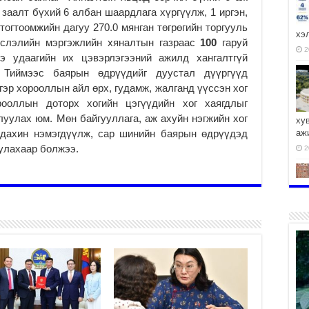
заалт бүхий 6 албан шаардлага хүргүүлж, 1 иргэн,
тогтоомжийн дагуу 270.0 мянган төгрөгийн торгууль
хэ
йслэлийн мэргэжлийн хяналтын газраас
100
гаруй
2
нэ удаагийн их цэвэрлэгээний ажилд хангалтгүй
Тиймээс баярын өдрүүдийг дуустал дүүргүүд
гэр хорооллын айл өрх, гудамж, жалганд үүссэн хог
рооллын доторх хогийн цэгүүдийн хог хаягдлыг
уулах юм. Мөн байгууллага, аж ахуйн нэгжийн хог
ху
 дахин нэмэгдүүлж, сар шинийн баярын өдрүүдэд
аж
улахаар болжээ.
2
2