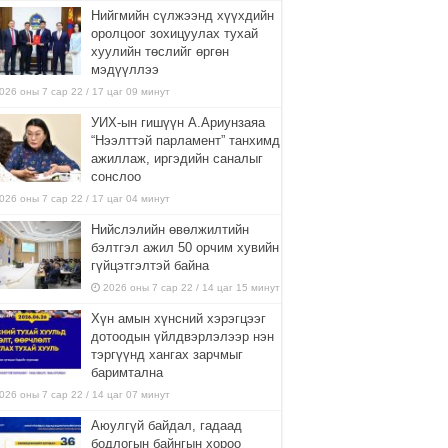
Нийгмийн сүлжээнд хүүхдийн
оролцоог зохицуулах тухай
хуулийн төслийг өргөн
мэдүүллээ
026 оны 7 сар 22 / 17 цаг 09 минут
УИХ-ын гишүүн А.Ариунзаяа
“Нээлттэй парламент” танхимд
ажиллаж, иргэдийн саналыг
сонслоо
026 оны 7 сар 22 / 17 цаг 04 минут
Нийслэлийн өвөлжилтийн
бэлтгэл ажил 50 орчим хувийн
гүйцэтгэлтэй байна
2026 оны 7 сар 22 / 14 цаг 15 минут
Хүн амын хүнсний хэрэгцээг
дотоодын үйлдвэрлэлээр нэн
тэргүүнд хангах зарчмыг
баримтална
026 оны 7 сар 22 / 14 цаг 07 минут
Аюулгүй байдал, гадаад
бодлогын байнгын хороо