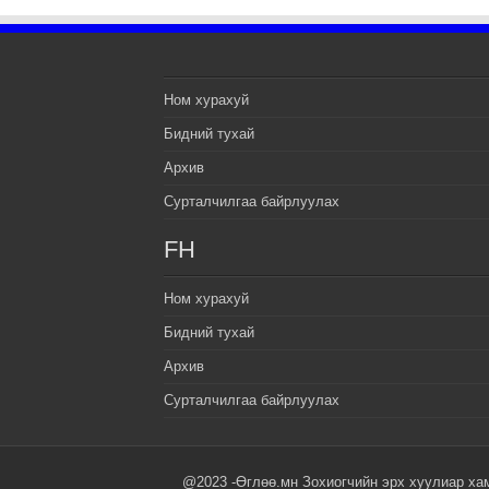
Ном хурахуй
Бидний тухай
Архив
Сурталчилгаа байрлуулах
FH
Ном хурахуй
Бидний тухай
Архив
Сурталчилгаа байрлуулах
@2023 -Өглөө.мн Зохиогчийн эрх хуулиар ха