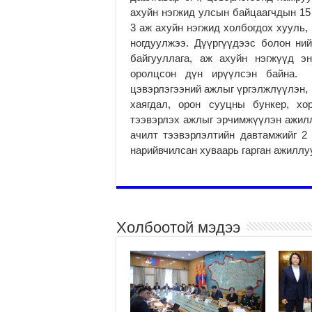
ахуйн нэгжид улсын байцаагчдын 15 
3 аж ахуйн нэгжид холбогдох хууль, 
ногдуулжээ. Дүүргүүдээс болон ни
байгууллага, аж ахуйн нэгжүүд э
оролцсон дүн ирүүлсэн байна. 
цэвэрлэгээний ажлыг үргэлжлүүлэн, 
хаягдал, орон сууцны бункер, хо
тээвэрлэх ажлыг эрчимжүүлэн ажилл
ачилт тээвэрлэлтийн давтамжийг 2
нарийвчилсан хуваарь гарган ажиллу
Холбоотой мэдээ