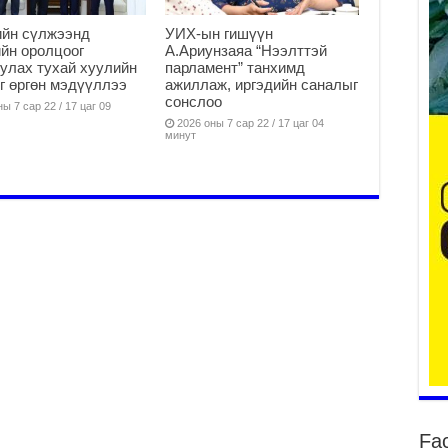
ийн сүлжээнд
УИХ-ын гишүүн
йн оролцоог
А.Ариунзаяа “Нээлттэй
уу
улах тухай хуулийн
парламент” танхимд
г өргөн мэдүүллээ
ажиллаж, иргэдийн саналыг
2
сонслоо
ы 7 сар 22 / 17 цаг 09
БҮ
2026 оны 7 сар 22 / 17 цаг 04
минут
ЭД
ӨР
2
26
су
су
2
CO
тээ
ху
ир
2
Гэ
ту
Fa
нэ