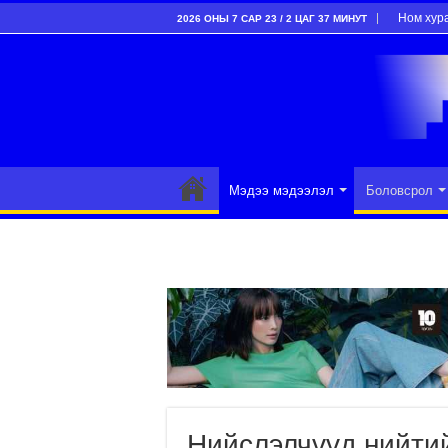
Ном хур
2026 ОНЫ 7 САР 23 / 2 ЦАГ 37 МИНУТ
Мэдээ мэдээлэл
Боловсрол
Нийслэлчүүд нийтий