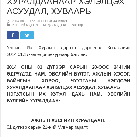
ХУРАЛДААНААР ХЭЛЭЛЦЭХ
АСУУДАЛ, ХУВААРЬ
2014 оны 1 сар 20 / 14 цаг 44 минут
Иргэний мэдээлэл
,
Мэдээ мэдээлэл
,
Улс төр
Улсын Их Хурлын даргын дэргэдэх Зөвлөлийн
2014.01.17-ны өдрийнхурлаар батлав.
2014 ОНЫ 01 ДҮГЭЭР САРЫН 20-ООС 24-НИЙ
ӨДРҮҮДЭД НАМ, ЭВСЛИЙН БҮЛЭГ, АЖЛЫН ХЭСЭГ,
БАЙНГЫН ХОРОО, ЧУУЛГАНЫ НЭГДСЭН
ХУРАЛДААНААР ХЭЛЭЛЦЭХ АСУУДАЛ, ХУВААРЬ
НЭГ.УЛСЫН ИХ ХУРАЛ ДАХЬ НАМ, ЭВСЛИЙН
БҮЛГИЙН ХУРАЛДААН:
АЖЛЫН ХЭСГИЙН ХУРАЛДААН:
01 дүгээр сарын 21-ний Мягмар гарагт: