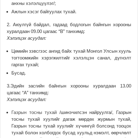
анхны хэлэлцүүлэг/;
Ажлын хэсэг байгуулах тухай.
2. Аюулгүй байдал, гадаад бодлогын байнгын хорооны
хуралдаан 09.00 цагаас “В” танхимд:
Хэлэлцэх асуудал:
Цөмийн зэвсгээс ангид байх тухай Монгол Улсын хууль
тогтоомжийн хэрэгжилтийг хэлэлцэн санал, дүгнэлт
гаргах тухай;
Бусад.
3.Эдийн засгийн байнгын хорооны хуралдаан 13.00
цагаас “А” танхимд:
Хэлэлцэх асуудал:
Газрын тосны тухай
/шинэчилсэн найруулга/, Газрын
тосны тухай хуулийг дагаж мөрдөх журмын тухай,
Газрын тосны тухай хуулийг хүчингүй болсонд тооцох
тухай болон холбогдох бусад хуульд нэмэлт, өөрчлөлт