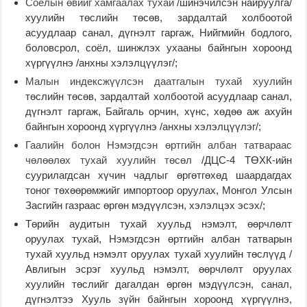
Соёлын өвийг хамгаалах тухай
/шинэчилсэн найруулга/
хуулийн төслийн төсөв, зардалтай холбоотой
асуудлаар санал, дүгнэлт гаргаж, Нийгмийн бодлого,
боловсрол, соёл, шинжлэх ухааны байнгын хороонд
хүргүүлнэ /анхны хэлэлцүүлэг/;
Малын индексжүүлсэн даатгалын тухай хуулийн
төслийн төсөв, зардалтай холбоотой асуудлаар санал,
дүгнэлт гаргаж, Байгаль орчин, хүнс, хөдөө аж ахуйн
байнгын хороонд хүргүүлнэ /анхны хэлэлцүүлэг/;
Гаалийн болон Нэмэгдсэн өртгийн албан татвараас
чөлөөлөх тухай хуулийн төсөл
/ДЦС-4 ТӨХК-ийн
суурилагдсан хүчин чадлыг өргөтгөхөд шаардагдах
тоног төхөөрөмжийг импортоор оруулах, Монгол Улсын
Засгийн газраас өргөн мэдүүлсэн, хэлэлцэх эсэх/;
Төрийн аудитын тухай хуульд нэмэлт, өөрчлөлт
оруулах тухай, Нэмэгдсэн өртгийн албан татварын
тухай хуульд нэмэлт оруулах тухай хуулийн төслүүд /
Авлигын эсрэг хуульд нэмэлт, өөрчлөлт оруулах
хуулийн төслийг дагалдан өргөн мэдүүлсэн, санал,
дүгнэлтээ Хууль зүйн байнгын хороонд хүргүүлнэ,