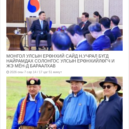
МОНГОЛ УЛСЫН ЕРӨНХИЙ САЙД Н.УЧРАЛ БҮГД
НАЙРАМДАХ СОЛОНГОС УЛСЫН ЕРӨНХИЙЛӨГЧ И
ЖЭ МЁН-Д БАРААЛХАВ
2026 оны 7 сар 14 / 17 цаг 51 минут