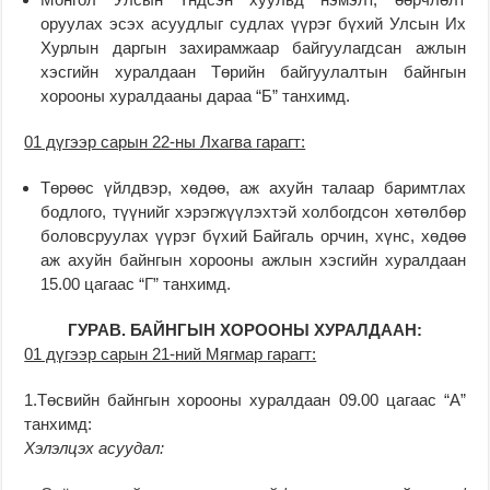
оруулах эсэх асуудлыг судлах үүрэг бүхий Улсын Их
Хурлын даргын захирамжаар байгуулагдсан ажлын
хэсгийн хуралдаан Төрийн байгуулалтын байнгын
хорооны хуралдааны дараа “Б” танхимд.
01 дүгээр сарын 22-ны Лхагва гарагт:
Төрөөс үйлдвэр, хөдөө, аж ахуйн талаар баримтлах
бодлого, түүнийг хэрэгжүүлэхтэй холбогдсон хөтөлбөр
боловсруулах үүрэг бүхий Байгаль орчин, хүнс, хөдөө
аж ахуйн байнгын хорооны ажлын хэсгийн хуралдаан
15.00 цагаас “Г” танхимд.
ГУРАВ. БАЙНГЫН ХОРООНЫ ХУРАЛДААН:
01 дүгээр сарын 21-ний Мягмар гарагт:
1.Төсвийн байнгын хорооны хуралдаан 09.00 цагаас “А”
танхимд:
Хэлэлцэх асуудал: