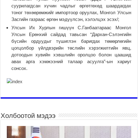
суурилагдсан хүчин чадлыг өргөтгөхөд шаардагдах
тоног төхөөрөмжийг импортоор оруулах, Монгол Улсын
Засгийн газраас өргөн мэдүүлсэн, хэлэлцэх эсэх/;
Улсын Их Хурлын гишүүн С.Ганбаатараас Монгол
Улсын Ерөнхий сайдад тавьсан “Дархан-Сэлэнгийн
бүсийн ордуудыг түшиглэн баригдах төмөрлөгийн
цогцолбор үйлдвэрийн төслийн хэрэгжилтийн явц,
дотоодын хувийн хэвшлийн оролцоо болон цаашид
авах арга хэмжээний талаар асуулга”-ын хариуг
сонсох.
Холбоотой мэдээ