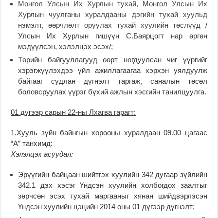
Монгол Улсын Их Хурлын тухай, Монгол Улсын Их
Хурлын чуулганы хуралдааны дэгийн тухай хуульд
нэмэлт, өөрчлөлт оруулах тухай хуулийн төслүүд
/
Улсын Их Хурлын гишүүн С.Баярцогт нар өргөн
мэдүүлсэн, хэлэлцэх эсэх/;
Төрийн байгууллагууд өөрт ногдуулсан чиг үүргийг
хэрэгжүүлэхдээ үйл ажиллагаагаа хэрхэн уялдуулж
байгааг судлан дүгнэлт гаргаж, саналын төсөл
боловсруулах үүрэг бүхий ажлын хэсгийн танилцуулга.
01 дүгээр сарын 22-ны Лхагва гарагт:
1.Хууль зүйн байнгын хорооны хуралдаан 09.00 цагаас
“А” танхимд:
Хэлэлцэх асуудал:
Эрүүгийн байцаан шийтгэх хуулийн 342 дугаар зүйлийн
342.1 дэх хэсэг Үндсэн хуулийн холбогдох заалтыг
зөрчсөн эсэх тухай маргааныг хянан шийдвэрлэсэн
Үндсэн хуулийн цэцийн 2014 оны 01 дүгээр дүгнэлт;