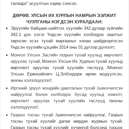
талаарх” асуултын хариу сонсох.
ДӨРӨВ. УЛСЫН ИХ ХУРЛЫН НАМРЫН ЭЭЛЖИТ
ЧУУЛГАНЫ НЭГДСЭН ХУРАЛДААН:
Эрүүгийн байцаан шийтгэх хуулийн 342 дугаар зүйлийн
342.1 дэх хэсэг Үндсэн хуулийн холбогдох заалтыг
зөрчсөн эсэх тухай маргааныг хянан шийдвэрлэсэн
Үндсэн хуулийн цэцийн 2014 оны 01 дүгээр дүгнэлт;
Монгол Улсын Засгийн газрын тухай хуульд өөрчлөлт
оруулах тухай
,
Монгол Улсын Их Хурлын тухай хуульд
өөрчлөлт оруулах тухай хуулийн төслүүд /Монгол
Улсын Ерөнхийлөгч Ц.Элбэгдорж өргөн мэдүүлсэн,
анхны хэлэлцүүлэг/;
Иргэний эрүүл мэндийн даатгалын тухай /шинэчилсэн
найруулга/ болон холбогдох бусад хуульд нэмэлт,
өөрчлөлт оруулах тухай хуулийн төслүүд
/анхны
хэлэлцүүлэг/;
Газрын тосны тухай
/шинэчилсэн найруулга/, Газрын
тосны тухай хуулийг дагаж мөрдөх журмын тухай,
Газрын тосны тухай хуулийг хүчингүй болсонд тооцох