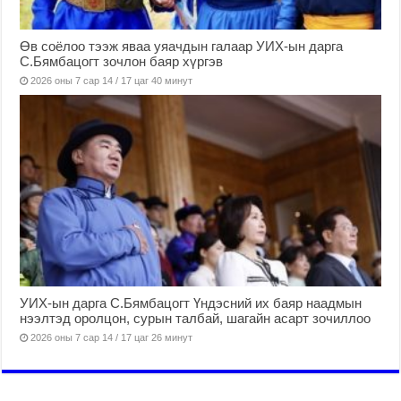
Өв соёлоо тээж яваа уяачдын галаар УИХ-ын дарга
С.Бямбацогт зочлон баяр хүргэв
2026 оны 7 сар 14 / 17 цаг 40 минут
УИХ-ын дарга С.Бямбацогт Үндэсний их баяр наадмын
нээлтэд оролцон, сурын талбай, шагайн асарт зочиллоо
2026 оны 7 сар 14 / 17 цаг 26 минут