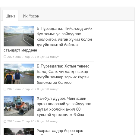
Шинэ
Их Үзсэн
Б.Пүрэвдагва: Нийслэлд хийх
бүх замыг ус зайлуулах
хоолойтой, явган хүний болон
дугуйн замтай байлгах
стандарт мөрдөнө
2026 оны 7 сар 20 / 9 цаг 24 минут
Б.Пүрэвдагва: Хотын төвөөс
Бэлх, Сэлх чиглэлд явахад
дугуйн замаар зорчих бүрэн
боломжтой боллоо
2026 оны 7 сар 20 / 9 цаг 20 минут
Хан-Уул дүүрэг, Чингисийн
өргөн чөлөөний ус зайлуулах
шугам хоолойн ажил 80
хувьтай үргэлжилж байна
2026 оны 7 сар 20 / 9 цаг 14 минут
Усархаг аадар бороо орж