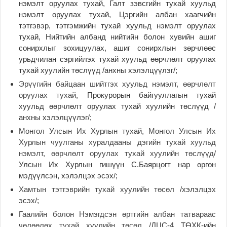
нэмэлт оруулах тухай, Галт зэвсгийн тухай хуульд
нэмэлт оруулах тухай, Цэргийн албан хаагчийн
тэтгэвэр, тэтгэмжийн тухай хуульд нэмэлт оруулах
тухай, Нийтийн албанд нийтийн болон хувийн ашиг
сонирхлыг зохицуулах, ашиг сонирхлын зөрчлөөс
урьдчилан сэргийлэх тухай хуульд өөрчлөлт оруулах
тухай хуулийн төслүүд /анхны хэлэлцүүлэг/;
Эрүүгийн байцаан шийтгэх хуульд нэмэлт, өөрчлөлт
оруулах тухай
, Прокурорын байгууллагын тухай
хуульд өөрчлөлт оруулах тухай хуулийн төслүүд /
анхны хэлэлцүүлэг/;
Монгол Улсын Их Хурлын тухай, Монгол Улсын Их
Хурлын чуулганы хуралдааны дэгийн тухай хуульд
нэмэлт, өөрчлөлт оруулах тухай хуулийн төслүүд
/
Улсын Их Хурлын гишүүн С.Баярцогт нар өргөн
мэдүүлсэн, хэлэлцэх эсэх/;
Хамтын тэтгэврийн тухай хуулийн төсөл
/хэлэлцэх
эсэх/;
Гаалийн болон Нэмэгдсэн өртгийн албан татвараас
чөлөөлөх тухай хуулийн төсөл
/ДЦС-4 ТӨХК-ийн