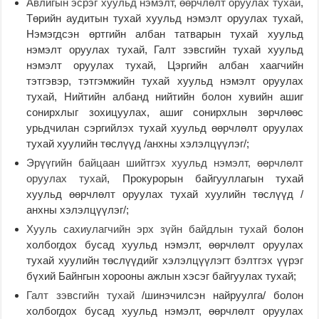
Авлигын эсрэг хуульд нэмэлт, өөрчлөлт оруулах тухай
,
Төрийн аудитын тухай хуульд нэмэлт оруулах тухай,
Нэмэгдсэн өртгийн албан татварын тухай хуульд
нэмэлт оруулах тухай, Галт зэвсгийн тухай хуульд
нэмэлт оруулах тухай, Цэргийн албан хаагчийн
тэтгэвэр, тэтгэмжийн тухай хуульд нэмэлт оруулах
тухай, Нийтийн албанд нийтийн болон хувийн ашиг
сонирхлыг зохицуулах, ашиг сонирхлын зөрчлөөс
урьдчилан сэргийлэх тухай хуульд өөрчлөлт оруулах
тухай хуулийн төслүүд /анхны хэлэлцүүлэг/;
Эрүүгийн байцаан шийтгэх хуульд нэмэлт, өөрчлөлт
оруулах тухай
, Прокурорын байгууллагын тухай
хуульд өөрчлөлт оруулах тухай хуулийн төслүүд /
анхны хэлэлцүүлэг/;
Хууль сахиулагчийн эрх зүйн байдлын тухай
болон
холбогдох бусад хуульд нэмэлт, өөрчлөлт оруулах
тухай хуулийн төслүүдийг хэлэлцүүлэгт бэлтгэх үүрэг
бүхий Байнгын хорооны ажлын хэсэг байгуулах тухай;
Галт зэвсгийн тухай
/шинэчилсэн найруулга/ болон
холбогдох бусад хуульд нэмэлт, өөрчлөлт оруулах