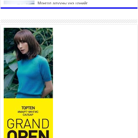
Монгол адууны үнэ цэнийг
дэлхийд сурталчлах “Дэлхийн
адууны өдөр”-т 15000 морьтон
оролцож байна
2026 оны 7 сар 15 / 11 цаг 51 минут
Шагайн харвааны насанд хүрэгчдийн багийн
төрөлд 106 багийн 848 харваач өрсөлдөж,
шилдгүүд шалгарав
2026 оны 7 сар 15 / 11 цаг 45 минут
Үндэсний их баяр наадмын сур харвааны
шагналыг нийслэлийн Засаг дарга бөгөөд
Улаанбаатар хотын Захирагч Б.Пүрэвдагва
гардууллаа
2026 оны 7 сар 15 / 11 цаг 41 минут
Нийслэлийн Эрүүл мэндийн газраас 45 баг
иргэдэд тусламж, үйлчилгээ үзүүлж байна
2026 оны 7 сар 15 / 11 цаг 30 минут
Хүчит бөхийн барилдааны тавын даваа
үргэлжилж байна
2026 оны 7 сар 15 / 11 цаг 26 минут