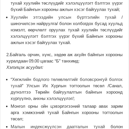
тухай хуулийн төслүүдийг хэлэлцүүлэгт бэлтгэх үүрэг
бүхий Байнгын хорооны ажлын хэсэг байгуулах тухай;
Хуулийн этгээдийн улсын бүртгэлийн тухай
/
шинэчилсэн найруулга/ болон холбогдох бусад хуульд
нэмэлт, өөрчлөлт оруулах тухай хуулийн төслүүдийг
хэлэлцүүлэгт бэлтгэх үүрэг бүхий Байнгын хорооны
ажлын хэсэг байгуулах тухай.
2.Байгаль орчин, хүнс, хөдөө аж ахуйн байнгын хорооны
хуралдаан 09.00 цагаас “Б” танхимд:
Хэлэлцэх асуудал:
“Хөгжлийн бодлого төлөвлөлтийг боловсронгуй болгох
тухай
” Улсын Их Хурлын тогтоолын төсөл /Санал,
дүгнэлтээ Төрийн байгуулалтын байнгын хороонд
хүргүүлнэ, анхны хэлэлцүүлэг/;
Монгол орны ойн цэвэрлэгээний талаар авах зарим
арга хэмжээний тухай Байнгын хорооны тогтоолын
төсөл;
Малын индексжүүлсэн даатгалын тухай
болон