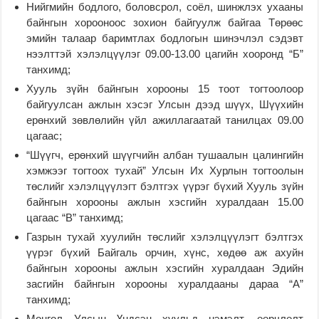
Нийгмийн бодлого, боловсрол, соёл, шинжлэх ухааны
байнгын хорооноос зохион байгуулж байгаа Төрөөс
эмийн талаар баримтлах бодлогын шинэчлэл сэдэвт
нээлттэй хэлэлцүүлэг 09.00-13.00 цагийн хооронд “Б”
танхимд;
Хууль зүйн байнгын хорооны 15 тоот тогтоолоор
байгуулсан ажлын хэсэг Улсын дээд шүүх, Шүүхийн
ерөнхий зөвлөлийн үйл ажиллагаатай танилцах 09.00
цагаас;
“Шүүгч, ерөнхий шүүгчийн албан тушаалын цалингийн
хэмжээг тогтоох тухай” Улсын Их Хурлын тогтоолын
төслийг хэлэлцүүлэгт бэлтгэх үүрэг бүхий Хууль зүйн
байнгын хорооны ажлын хэсгийн хуралдаан 15.00
цагаас “В” танхимд;
Газрын тухай хуулийн төслийг хэлэлцүүлэгт бэлтгэх
үүрэг бүхий Байгаль орчин, хүнс, хөдөө аж ахуйн
байнгын хорооны ажлын хэсгийн хуралдаан Эдийн
засгийн байнгын хорооны хуралдааны дараа “А”
танхимд;
Монгол Улсын Үндсэн хуульд нэмэлт, өөрчлөлт