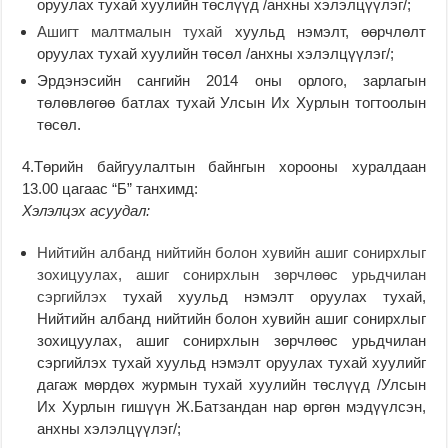
оруулах тухай хуулийн төслүүд /анхны хэлэлцүүлэг/;
Ашигт малтмалын тухай
хуульд нэмэлт, өөрчлөлт
оруулах тухай хуулийн төсөл /анхны хэлэлцүүлэг/;
Эрдэнэсийн сангийн 2014 оны орлого, зарлагын
төлөвлөгөө батлах тухай Улсын Их Хурлын тогтоолын
төсөл.
4.Төрийн байгуулалтын байнгын хорооны хуралдаан
13.00 цагаас “Б” танхимд:
Хэлэлцэх асуудал:
Нийтийн албанд нийтийн болон хувийн ашиг сонирхлыг
зохицуулах, ашиг сонирхлын зөрчлөөс урьдчилан
сэргийлэх
тухай хуульд нэмэлт оруулах тухай,
Нийтийн албанд нийтийн болон хувийн ашиг сонирхлыг
зохицуулах, ашиг сонирхлын зөрчлөөс урьдчилан
сэргийлэх тухай хуульд нэмэлт оруулах тухай хуулийг
дагаж мөрдөх журмын тухай хуулийн төслүүд /Улсын
Их Хурлын гишүүн Ж.Батзандан нар өргөн мэдүүлсэн,
анхны хэлэлцүүлэг/;