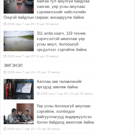
байгаа тул аюулгүй байдлаа
хангаж, үер усны аюулаас
сэрэмжлэхийг нийслэлийн
Онцгой байдлын газраас анхааруулж байна
2026 оны 7 сар 20 / 9 цаг 09 минут
311 алба хаагч, 119 техник
хэрэгсэлтэй ажиллаж үер
усны аюул, болзошгүй
эрсдэлээс сэргийлж байна
2026 оны 7 сар 20 / 9 цаг 05 минут
ЭМГЭНЭЛ
2026 оны 7 сар 19 / 15 цаг 15 минут
Аяллаа зөв төлөвлөхийг
иргэдэд зөвлөж байна
2026 оны 7 сар 16 / 11 цаг 50 минут
Үер усны болзошгүй аюулаас
сэргийлж, холбогдох
байгууллагууд өндөржүүлсэн
бэлэн байдалд ажиллаж байна
2026 оны 7 сар 15 / 13 цаг 06 минут