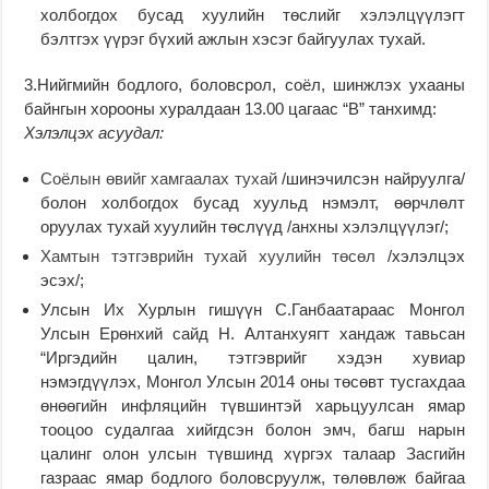
холбогдох бусад хуулийн төслийг хэлэлцүүлэгт
бэлтгэх үүрэг бүхий ажлын хэсэг байгуулах тухай.
3.Нийгмийн бодлого, боловсрол, соёл, шинжлэх ухааны
байнгын хорооны хуралдаан 13.00 цагаас “В” танхимд:
Хэлэлцэх асуудал:
Соёлын өвийг хамгаалах тухай
/шинэчилсэн найруулга/
болон холбогдох бусад хуульд нэмэлт, өөрчлөлт
оруулах тухай хуулийн төслүүд /анхны хэлэлцүүлэг/;
Хамтын тэтгэврийн тухай хуулийн төсөл
/хэлэлцэх
эсэх/;
Улсын Их Хурлын гишүүн С.Ганбаатараас Монгол
Улсын Ерөнхий сайд Н. Алтанхуягт хандаж тавьсан
“Иргэдийн цалин, тэтгэврийг хэдэн хувиар
нэмэгдүүлэх, Монгол Улсын 2014 оны төсөвт тусгахдаа
өнөөгийн инфляцийн түвшинтэй харьцуулсан ямар
тооцоо судалгаа хийгдсэн болон эмч, багш нарын
цалинг олон улсын түвшинд хүргэх талаар Засгийн
газраас ямар бодлого боловсруулж, төлөвлөж байгаа