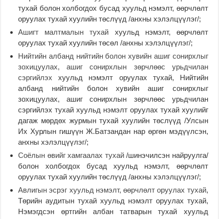
тухай болон холбогдох бусад хуульд нэмэлт, өөрчлөлт
оруулах тухай хуулийн төслүүд /анхны хэлэлцүүлэг/;
Ашигт малтмалын тухай
хуульд нэмэлт, өөрчлөлт
оруулах тухай хуулийн төсөл /анхны хэлэлцүүлэг/;
Нийтийн албанд нийтийн болон хувийн ашиг сонирхлыг
зохицуулах, ашиг сонирхлын зөрчлөөс урьдчилан
сэргийлэх
хуульд нэмэлт оруулах тухай, Нийтийн
албанд нийтийн болон хувийн ашиг сонирхлыг
зохицуулах, ашиг сонирхлын зөрчлөөс урьдчилан
сэргийлэх тухай хуульд нэмэлт оруулах тухай хуулийг
дагаж мөрдөх журмын тухай хуулийн төслүүд /Улсын
Их Хурлын гишүүн Ж.Батзандан нар өргөн мэдүүлсэн,
анхны хэлэлцүүлэг/;
Соёлын өвийг хамгаалах тухай
/шинэчилсэн найруулга/
болон холбогдох бусад хуульд нэмэлт, өөрчлөлт
оруулах тухай хуулийн төслүүд /анхны хэлэлцүүлэг/;
Авлигын эсрэг хуульд нэмэлт, өөрчлөлт оруулах тухай
,
Төрийн аудитын тухай хуульд нэмэлт оруулах тухай,
Нэмэгдсэн өртгийн албан татварын тухай хуульд