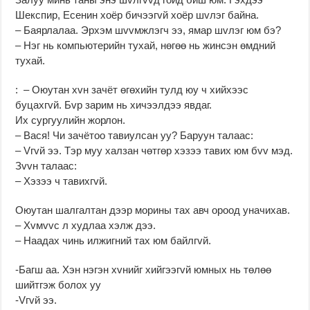
Шекспир, Есенин хоёр бичээгvй хоёр шvлэг байна.
– Баярлалаа. Эрхэм шvvмжлэгч ээ, ямар шvлэг юм бэ?
– Нэг нь компьютерийн тухай, нөгөө нь жинсэн өмдний
тухай.
: – Оюутан хvн зачёт өгөхийн тулд юу ч хийхээс
буцахгvй. Бvр зарим нь хичээлдээ явдаг.
Их сургуулийн жорлон.
– Вася! Чи зачётоо тавиулсан уу? Баруун талаас:
– Vгvй ээ. Тэр муу халзан чөтгөр хэзээ тавих юм бvv мэд.
Зvvн талаас:
– Хэзээ ч тавихгvй.
Оюутан шалгалтан дээр морины тах авч ороод уначихав.
– Хvмvvс л худлаа хэлж дээ.
– Наадах чинь илжигний тах юм байлгvй.
-Багш аа. Хэн нэгэн хvнийг хийгээгvй юмных нь төлөө
шийтгэж болох уу
-Vгvй ээ.