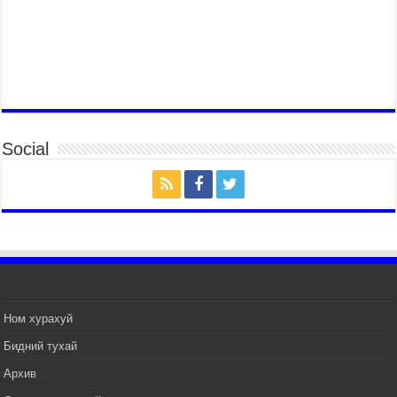
2026 оны 7 сар 15 / 11 цаг 51 минут
Шагайн харвааны насанд хүрэгчдийн багийн
төрөлд 106 багийн 848 харваач өрсөлдөж,
шилдгүүд шалгарав
2026 оны 7 сар 15 / 11 цаг 45 минут
Үндэсний их баяр наадмын сур харвааны
шагналыг нийслэлийн Засаг дарга бөгөөд
Social
Улаанбаатар хотын Захирагч Б.Пүрэвдагва
гардууллаа
2026 оны 7 сар 15 / 11 цаг 41 минут
Нийслэлийн Эрүүл мэндийн газраас 45 баг
иргэдэд тусламж, үйлчилгээ үзүүлж байна
2026 оны 7 сар 15 / 11 цаг 30 минут
Хүчит бөхийн барилдааны тавын даваа
үргэлжилж байна
2026 оны 7 сар 15 / 11 цаг 26 минут
Ном хурахуй
Төв цэнгэлдэх орчмын цэвэрлэгээ, үйлчилгээнд
Бидний тухай
161 ажилтан, 27 техниктэй ажиллаж байна
2026 оны 7 сар 15 / 11 цаг 22 минут
Архив