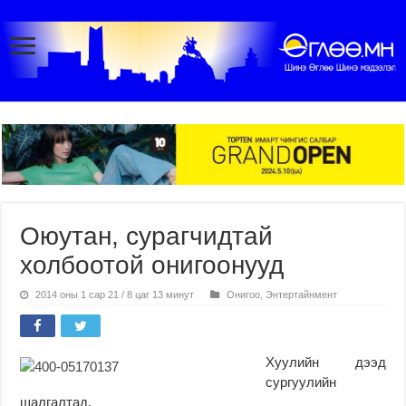
Оюутан, сурагчидтай
холбоотой онигоонууд
2014 оны 1 сар 21 / 8 цаг 13 минут
Онигоо
,
Энтертайнмент
Хуулийн дээд
сургуулийн
шалгалтад,