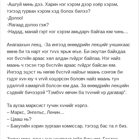
-Ашгүй минь дээ. Харин нэг хэрэм дээр хоёр хэрэм,
тэгээд гурван хэрэм хэд болох билээ?
-Долоо!
-Яагаад долоо гэж?
-Надад, манай гэрт нэг хэрэм амьдарч байгаа юм чинь…
Анагаахын лекц. -За ингээд өнөөдрийн лекцийг уншихаас
өмнө би та нарт нэг тvvх ярьж өгье. Би оюутан байхдаа
нэг бvсгvйн араас хөл алдан гvйдэг байлаа. Нэг найз
маань ч гэсэн тэр бvсгvйн араас гvйдэг байсан юм.
Ингээд эцэст нь нөгөө бvсгvй найзыг маань сонгож би
гэдэг хvн юу ч vгvй хоцорсон боловч найз маань тун
удалгvй хамаргvй болсон юм даа. За өнөөдрийн лекцийн
сэдвийг бичээрэй “Тэмбvv өвчин ба тvvний vр дагавар”.
Та аугаа марксист гучин хvнийг нэрлэ.
– Маркс, Энгельс, Ленин…
– Цааш нь?
– Бакугийн хорин зургаан комиссар, тэгээд бас та л биз.
Залуу минь таны энэ шvлгvvд гойд биш юм. Гэхдээ