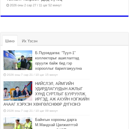
2026 оны 2 сар 27 / 11 цаг 52 минут
Шинэ
Их Үзсэн
Б.Пүрэвдагва: “Туул-1”
коллекторыг ашиглалтад
оруулж байж бид гэр
хорооллыг барилгажуулна
2026 оны 7 сар 21 / 10 цаг 15 минут
НИЙСЛЭЛ, АЙМГИЙН
УДИРДЛАГУУДЫН АЖЛЫГ
ХҮНД СУРТЛЫГ БУУРУУЛЖ,
ИРГЭД, АЖ АХУЙН НЭГЖИЙН
АЧААГ ХЭРХЭН ХӨНГӨЛСНӨӨР ДҮГНЭНЭ
2026 оны 7 сар 21 / 10 цаг 09 минут
Байнгын хорооны дарга
М.Мандхай Цөлжилттэй