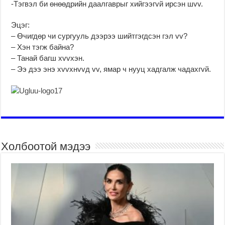
-Тэгвэл би өнөөдрийн даалгаврыг хийгээгvй ирсэн шvv.
Эцэг:
– Өчигдөр чи сургууль дээрээ шийтгэгдсэн гэл vv?
– Хэн тэгж байна?
– Танай багш хvvхэн.
– Ээ дээ энэ хvvхнvvд vv, ямар ч нууц хадгалж чадахгvй.
Холбоотой мэдээ