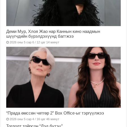
Деми Мур, Хлоя Жао нар Каннын кино наадмын
шүүгчдийн бүрэлдэхүүнд багтжээ
2026 оны 5 сар 6 / 12 цаг 14 минут
“Прада өмссөн чөтгөр 2” Box Office-ыг тэргүүлжээ
2026 оны 5 сар 4 / 16 цаг 46 минут
Тоглолт тойрсон “Дэд бүтэц”