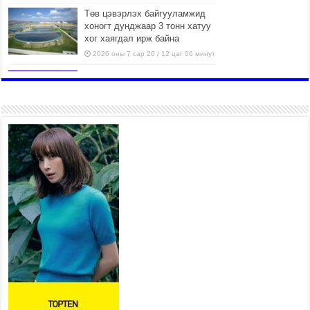
Төв цэвэрлэх байгууламжид
хоногт дунджаар 3 тонн хатуу
хог хаягдал ирж байна
2026 оны 7 сар 20 / 12 цаг 06 минут
“Эхийн алдар” одонгийн
шаардлагыг хөнгөрүүллээ
2026 оны 7 сар 20 / 11 цаг 51 минут
“Жил бүрийн өвөл, жил бүрийн ижил асуудал”
2026 оны 7 сар 20 / 11 цаг 16 минут
Б.Пүрэвдагва: Нийслэлд хийх бүх замыг ус
зайлуулах хоолойтой, явган хүний болон дугуйн
замтай байлгах стандарт мөрдөнө
2026 оны 7 сар 20 / 9 цаг 24 минут
Б.Пүрэвдагва: Хотын төвөөс Бэлх, Сэлх
чиглэлд явахад дугуйн замаар зорчих бүрэн
боломжтой боллоо
2026 оны 7 сар 20 / 9 цаг 20 минут
Хан-Уул дүүрэг, Чингисийн өргөн чөлөөний ус
зайлуулах шугам хоолойн ажил 80 хувьтай