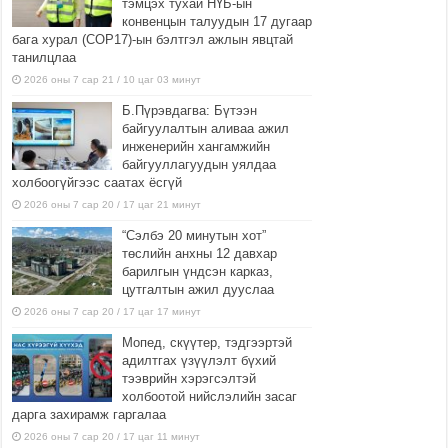
тэмцэх тухай НҮБ-ын
конвенцын талуудын 17 дугаар
бага хурал (СОР17)-ын бэлтгэл ажлын явцтай
танилцлаа
2026 оны 7 сар 21 / 10 цаг 03 минут
Б.Пүрэвдагва: Бүтээн
байгуулалтын аливаа ажил
инженерийн хангамжийн
байгууллагуудын уялдаа
холбоогүйгээс саатах ёсгүй
2026 оны 7 сар 20 / 17 цаг 21 минут
“Сэлбэ 20 минутын хот”
төслийн анхны 12 давхар
барилгын үндсэн карказ,
цутгалтын ажил дууслаа
2026 оны 7 сар 20 / 17 цаг 17 минут
Мопед, скүүтер, тэдгээртэй
адилтгах үзүүлэлт бүхий
тээврийн хэрэгсэлтэй
холбоотой нийслэлийн засаг
дарга захирамж гаргалаа
2026 оны 7 сар 20 / 17 цаг 11 минут