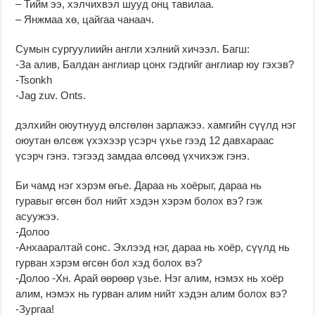
– Тийм ээ, хэлчихвэл шууд онц тавилаа.
– Янжмаа хө, цайгаа чанаач.
Сумын сургуулиийн англи хэлний хичээл. Багш:
-За алив, Балдан англиар цонх гэдгийг англиар юу гэхэв?
-Tsonkh
-Jag zuv. Onts.
дэлхийн оюутнууд өлсгөлөн зарлажээ. хамгийн сүүлд нэг
оюутан өлсөж үхэхээр үсэрч үхье гээд 12 давхараас
үсэрч гэнэ. тэгээд замдаа өлсөөд үхчихэж гэнэ.
Би чамд нэг хэрэм өгье. Дараа нь хоёрыг, дараа нь
гуравыг өгсөн бол нийт хэдэн хэрэм болох вэ? гэж
асуужээ.
-Долоо
-Анхааралтай сонс. Эхлээд нэг, дараа нь хоёр, сүүлд нь
гурван хэрэм өгсөн бол хэд болох вэ?
-Долоо -Хн. Арай өөрөөр үзье. Нэг алим, нэмэх нь хоёр
алим, нэмэх нь гурван алим нийт хэдэн алим болох вэ?
-Зургаа!