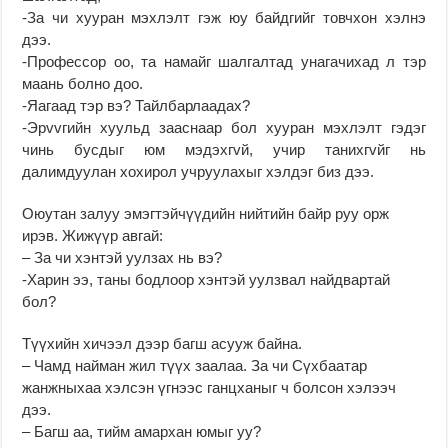
-За чи хууран мэхлэлт гэж юу байдгийг товчхон хэлнэ
дээ.
-Профессор оо, та намайг шалгалтад унагачихад л тэр
маань болно доо.
-Яагаад тэр вэ? Тайлбарлаадах?
-Эрvvгийн хуульд зааснаар бол хууран мэхлэлт гэдэг
чинь бусдыг юм мэдэхгvй, учир танихгvйг нь
далимдуулан хохирол учруулахыг хэлдэг биз дээ.
Оюутан залуу эмэгтэйчүүдийн нийтийн байр руу орж
ирэв. Жижүүр авгай:
– За чи хэнтэй уулзах нь вэ?
-Харин ээ, таны бодлоор хэнтэй уулзвал найдвартай
бол?
Түүхийн хичээл дээр багш асууж байна.
– Чамд найман жил түүх заалаа. За чи Сүхбаатар
жанжныхаа хэлсэн үгнээс ганцханыг ч болсон хэлээч
дээ.
– Багш аа, тийм амархан юмыг уу?