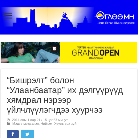
“Бишрэлт” болон
“Улаанбаатар” их дэлгүүрүүд
хямдрал нэрээр
үйлчлүүлэгчдээ хуурчээ
2014 оны 1 сар 21 / 15 цаг 57 минут
Мэдээ мэдээлэл
,
Нийгэм
,
Хууль эрх зүй