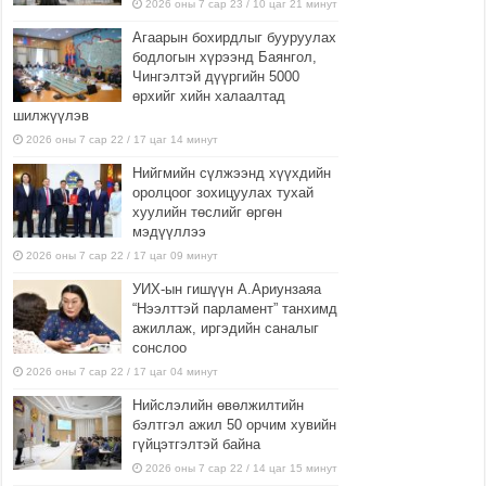
2026 оны 7 сар 23 / 10 цаг 21 минут
Агаарын бохирдлыг бууруулах
бодлогын хүрээнд Баянгол,
Чингэлтэй дүүргийн 5000
өрхийг хийн халаалтад
шилжүүлэв
2026 оны 7 сар 22 / 17 цаг 14 минут
Нийгмийн сүлжээнд хүүхдийн
оролцоог зохицуулах тухай
хуулийн төслийг өргөн
мэдүүллээ
2026 оны 7 сар 22 / 17 цаг 09 минут
УИХ-ын гишүүн А.Ариунзаяа
“Нээлттэй парламент” танхимд
ажиллаж, иргэдийн саналыг
сонслоо
2026 оны 7 сар 22 / 17 цаг 04 минут
Нийслэлийн өвөлжилтийн
бэлтгэл ажил 50 орчим хувийн
гүйцэтгэлтэй байна
2026 оны 7 сар 22 / 14 цаг 15 минут