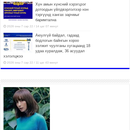
Хүн амын хүнсний хэрэгцээг
дотоодын үйлдвэрлэлээр нэн
тэргүүнд хангах зарчмыг
баримтална
2026 оны 7 сар 22 / 14 цаг 07 минут
Аюулгүй байдал, гадаад
бодлогын байнгын хороо
ээлжит чуулганы хугацаанд 18
удаа хуралдаж, 36 асуудал
хэлэлцжээ
2026 оны 7 сар 22 / 11 цаг 43 минут
“4 улирлын турш үйл
ажиллагаа явуулах
боломжтой-Хүүхэд хөгжүүлэх
төв” байгуулах төсөлд төр,
хувийн хэвшлийн түншлэлийн хүрээнд хамтран
ажиллахыг урьж байна
2026 оны 7 сар 22 / 9 цаг 28 минут
Б.Пүрэвдагва: “Урт цагаан”-ыг
залуучууд чөлөөт цагаа
өнгөрүүлдэг, жуулчид зорьж
ирдэг цэг болгоно