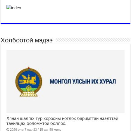
Холбоотой мэдээ
Хянан шалгах түр хорооны нотлох баримттай нээлттэй
танилцах боломжтой боллоо.
2026 оны 7 сар 23 / 15 цаг 58 минут