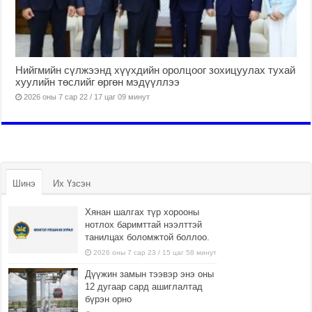
Нийгмийн сүлжээнд хүүхдийн оролцоог зохицуулах тухай
хуулийн төслийг өргөн мэдүүллээ
2026 оны 7 сар 22 / 17 цаг 09 минут
Шинэ
Их Үзсэн
Хянан шалгах түр хорооны
нотлох баримттай нээлттэй
танилцах боломжтой боллоо.
2026 оны 7 сар 23 / 15 цаг 58 минут
Дүүжин замын тээвэр энэ оны
12 дугаар сард ашиглалтад
бүрэн орно