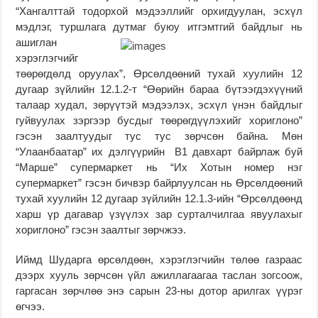
“Хангалттай тодорхой мэдээллийг орхигдуулан, эсхүл
мэдлэг, туршлага дутмаг буюу итгэмтгий байдлыг нь
ашиглан
хэрэглэгчийг
төөрөгдөлд оруулах”, Өрсөлдөөний тухай хуулийн 12
дугаар зүйлийн 12.1.2-т “Өөрийн бараа бүтээгдэхүүний
талаар худал, зөрүүтэй мэдээлэх, эсхүл үнэн байдлыг
гуйвуулах зэргээр бусдыг төөрөгдүүлэхийг хориглоно”
гэсэн заалтуудыг тус тус зөрчсөн байна. Мөн
“Улаанбаатар” их дэлгүүрийн В1 давхарт байрлаж буй
“Марше” супермаркет нь “Их Хотын номер нэг
супермаркет” гэсэн бичвэр байрлуулсан нь Өрсөлдөөний
тухай хуулийн 12 дугаар зүйлийн 12.1.3-ийн “Өрсөлдөөнд
харш үр дагавар үзүүлэх зар сурталчилгаа явуулахыг
хориглоно” гэсэн заалтыг зөрчжээ.
Иймд Шударга өрсөлдөөн, хэрэглэгчийн төлөө газраас
дээрх хууль зөрчсөн үйл ажиллагаагаа таслан зогсоож,
гаргасан зөрчлөө энэ сарын 23-ны дотор арилгах үүрэг
өгчээ.