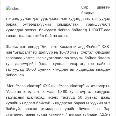
Сар шинийн
баярыг
тохиолдуулан дэлгүүр, үзэсгэлэн худалдааны газруудад
бараа бүтээгдэхүүний хямдралтай, урамшуулалт
худалдаа зохион байгуулж байгаа байдалд ШӨХТГ-аас
хяналт шалгалт хийж байгаа ажээ.
Шалгалтын явцад “Бишрэлт Косметик энд Фейшн” ХХК-
ийн “Бишрэлт” их дэлгүүр нь 10-70 хувь хүртэл хямдрал
зарлалаа хэмээн зар сурталчилгаа явуулж байгаа боловч
тус дэлгүүрийн бэлэн хувцас, үнэртэн, гоо сайхны
тасгуудад 10-50 хувийн хямдралтай худалдаа явагдаж
байсан аж.
Мөн “Улаанбаатар” ХХК-ийн “Улаанбаатар” их дэлгүүр нь
“Азарган хямдрал” хэмээн 10-80 хувь хүртэл хямдрал
зарласныг шалгахад ихэнх тасгууд 50 хувиас дээш
хувийн хямдрал байхгүй, хямдарсан барааны хуучин үнэ
байхгүй, зөвхөн хямдарсан үнийг бичсэн нь Зар
сурталчилгааны тухай хуулийн 7 дугаар зүйлийн 7.2.3-т