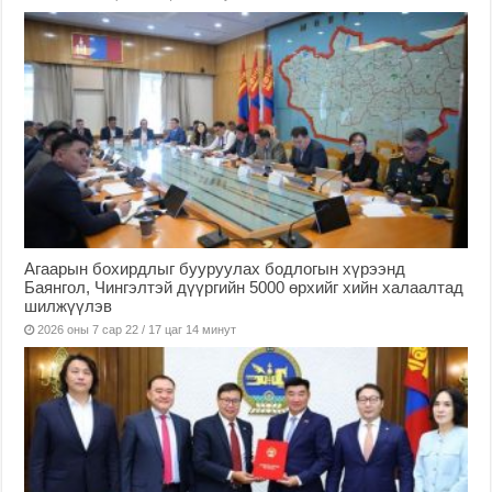
Агаарын бохирдлыг бууруулах бодлогын хүрээнд
Баянгол, Чингэлтэй дүүргийн 5000 өрхийг хийн халаалтад
шилжүүлэв
2026 оны 7 сар 22 / 17 цаг 14 минут