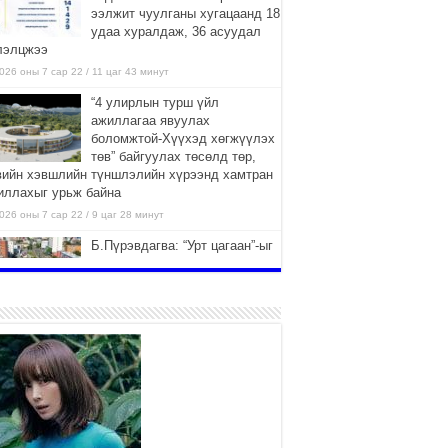
ээлжит чуулганы хугацаанд 18
удаа хуралдаж, 36 асуудал
лэлцжээ
026 оны 7 сар 22 / 11 цаг 43 минут
“4 улирлын турш үйл
ажиллагаа явуулах
боломжтой-Хүүхэд хөгжүүлэх
төв” байгуулах төсөлд төр,
вийн хэвшлийн түншлэлийн хүрээнд хамтран
иллахыг урьж байна
026 оны 7 сар 22 / 9 цаг 28 минут
Б.Пүрэвдагва: “Урт цагаан”-ыг
залуучууд чөлөөт цагаа
өнгөрүүлдэг, жуулчид зорьж
ирдэг цэг болгоно
026 оны 7 сар 21 / 16 цаг 47 минут
Тусгай замын автобус /BRT/
төслийн удирдах хорооны
ээлжит хуралдаан боллоо
2026 оны 7 сар 21 / 16 цаг 43 минут
Ерөнхий сайд Н.Учрал БНХАУ-