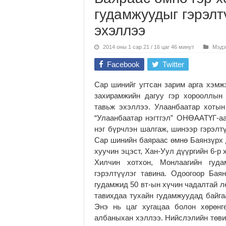
гудамжуудыг гэрэлт
эхэллээ
2014 оны 1 сар 21 / 16 цаг 46 минут
Мэдэ
Facebook
Twitter
Сар шинийг угтсан зарим арга хэмж
захирамжийн дагуу гэр хорооллын 
тавьж эхэллээ. Улаанбаатар хотын
“Улаанбаатар нэгтгэл” ОНӨААТҮГ-аа
нэг бүрчлэн шалгаж, шинээр гэрэлтү
Сар шинийн баяраас өмнө Баянзүрх д
хуучин эцэст, Хан-Уул дүүргийн 6-р
Хилчин хотхон, Монлаагийн гуд
гэрэлтүүлэг тавина. Одоогоор Ба
гудамжид 50 вт-ын хүчин чадалтай л
тавихдаа тухайн гудамжуудад байг
Энэ нь цаг хугацаа болон хөрөнг
албаныхан хэллээ. Нийслэлийн төвий