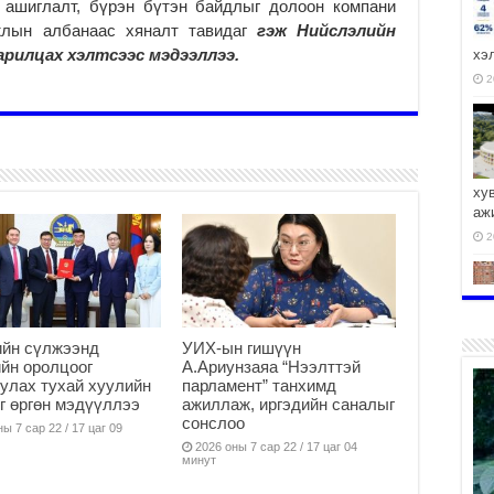
н ашиглалт, бүрэн бүтэн байдлыг долоон компани
жлын албанаас хяналт тавидаг
гэж Нийслэлийн
арилцах хэлтсээс мэдээллээ.
хэ
2
ху
аж
2
ийн сүлжээнд
УИХ-ын гишүүн
2
йн оролцоог
А.Ариунзаяа “Нээлттэй
улах тухай хуулийн
парламент” танхимд
г өргөн мэдүүллээ
ажиллаж, иргэдийн саналыг
сонслоо
ы 7 сар 22 / 17 цаг 09
2026 оны 7 сар 22 / 17 цаг 04
минут