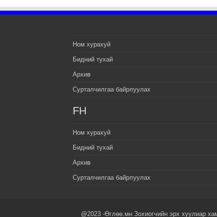
Ном хурахуй
Бидний тухай
Архив
Сурталчилгаа байрлуулах
FH
Ном хурахуй
Бидний тухай
Архив
Сурталчилгаа байрлуулах
@2023 -Өглөө.мн Зохиогчийн эрх хуулиар ха