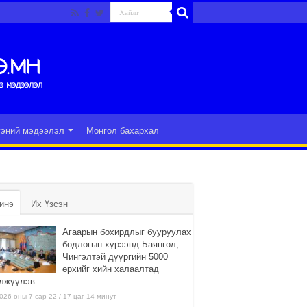
гэний мэдээлэл
Монгол бахархал
инэ
Их Үзсэн
Агаарын бохирдлыг бууруулах
бодлогын хүрээнд Баянгол,
Чингэлтэй дүүргийн 5000
өрхийг хийн халаалтад
лжүүлэв
026 оны 7 сар 22 / 17 цаг 14 минут