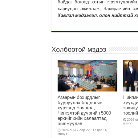
байдаг бөгөөд хотын гэрэлтүүлгий
хариуцан ажиллаж, Захирагчийн а
Хэвлэл мэдээлэл, олон нийттэй х
Холбоотой мэдээ
Агаарын бохирдлыг
Нийгм
бууруулах бодлогын
хүүхди
хүрээнд Баянгол,
зохицу
Чингэлтэй дүүргийн 5000
төслий
өрхийг хийн халаалтад
2026 он
шилжүүлэв
минут
2026 оны 7 сар 22 / 17 цаг 14
минут