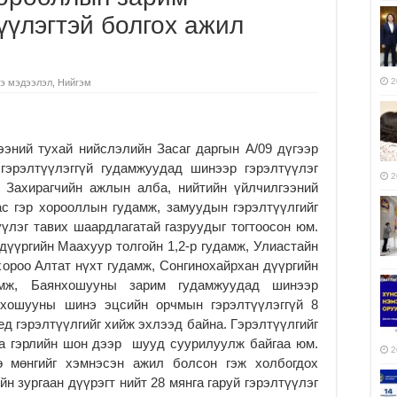
үүлэгтэй болгох ажил
2
э мэдээлэл
,
Нийгэм
ээний тухай нийслэлийн Засаг даргын А/09 дүгээр
гэрэлтүүлэггүй гудамжуудад шинээр гэрэлтүүлэг
2
 Захирагчийн ажлын алба, нийтийн үйлчилгээний
с гэр хорооллын гудамж, замуудын гэрэлтүүлгийг
үлэг тавих шаардлагатай газруудыг тогтоосон юм.
үүргийн Маахуур толгойн 1,2-р гудамж, Улиастайн
 хороо Алтат нүхт гудамж, Сонгинохайрхан дүүргийн
амж, Баянхошууны зарим гудамжуудад шинээр
янхошууны шинэ эцсийн орчмын гэрэлтүүлэггүй 8
ед гэрэлтүүлгийг хийж эхлээд байна. Гэрэлтүүлгийг
аа гэрлийн шон дээр шууд суурилуулж байгаа юм.
2
ө мөнгийг хэмнэсэн ажил болсон гэж холбогдох
н зургаан дүүрэгт нийт 28 мянга гаруй гэрэлтүүлэг