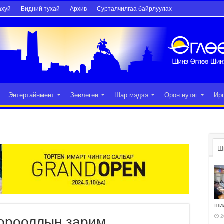
ахуй
Бидний тухай
Архив
Сурталчилгаа байрлуулах
Энтертайнмент
Зөвлөгөө
Шар мэдээ
Орон нутаг
Ир
Ш
ши
2
хорооллын зарим