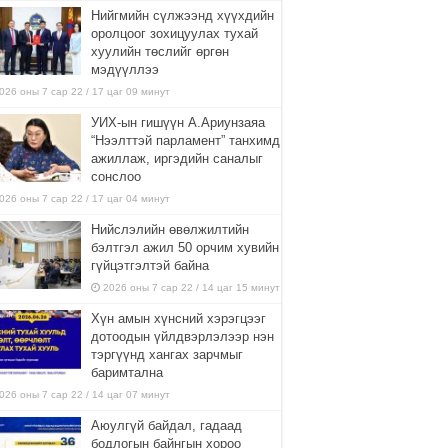
Нийгмийн сүлжээнд хүүхдийн
оролцоог зохицуулах тухай
хуулийн төслийг өргөн
мэдүүллээ
026 оны 7 сар 22 / 17 цаг 09 минут
УИХ-ын гишүүн А.Ариунзаяа
“Нээлттэй парламент” танхимд
ажиллаж, иргэдийн саналыг
сонслоо
026 оны 7 сар 22 / 17 цаг 04 минут
Нийслэлийн өвөлжилтийн
бэлтгэл ажил 50 орчим хувийн
гүйцэтгэлтэй байна
2026 оны 7 сар 22 / 14 цаг 15 минут
Хүн амын хүнсний хэрэгцээг
дотоодын үйлдвэрлэлээр нэн
тэргүүнд хангах зарчмыг
баримтална
026 оны 7 сар 22 / 14 цаг 07 минут
Аюулгүй байдал, гадаад
бодлогын байнгын хороо