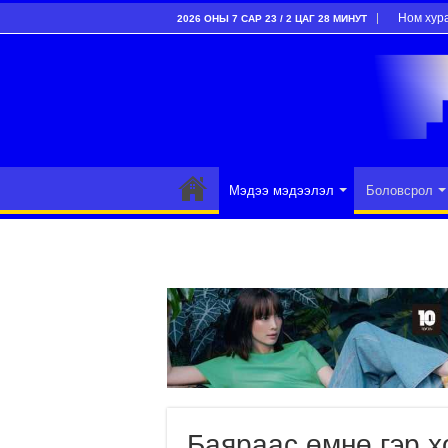
Ном хур
2026 ОНЫ 7 САР 23 / 2 ЦАГ 28 МИНУТ
Мэдээ мэдээлэл
Боловсрол
Баяраас өмнө гэр 