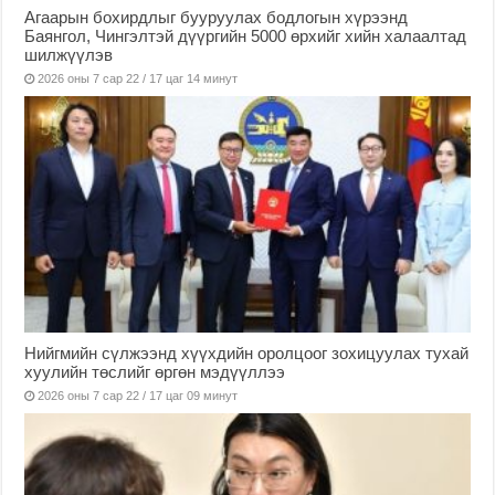
Агаарын бохирдлыг бууруулах бодлогын хүрээнд
Баянгол, Чингэлтэй дүүргийн 5000 өрхийг хийн халаалтад
шилжүүлэв
2026 оны 7 сар 22 / 17 цаг 14 минут
Нийгмийн сүлжээнд хүүхдийн оролцоог зохицуулах тухай
хуулийн төслийг өргөн мэдүүллээ
2026 оны 7 сар 22 / 17 цаг 09 минут