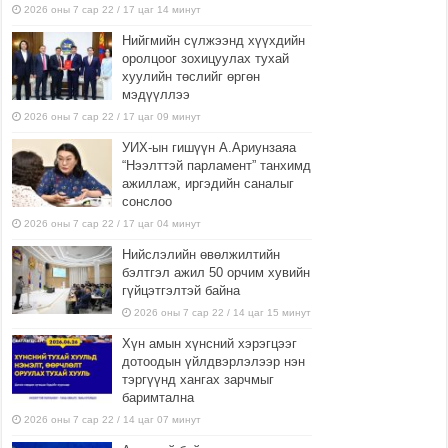
2026 оны 7 сар 22 / 17 цаг 14 минут
Нийгмийн сүлжээнд хүүхдийн
оролцоог зохицуулах тухай
хуулийн төслийг өргөн
мэдүүллээ
2026 оны 7 сар 22 / 17 цаг 09 минут
УИХ-ын гишүүн А.Ариунзаяа
“Нээлттэй парламент” танхимд
ажиллаж, иргэдийн саналыг
сонслоо
2026 оны 7 сар 22 / 17 цаг 04 минут
Нийслэлийн өвөлжилтийн
бэлтгэл ажил 50 орчим хувийн
гүйцэтгэлтэй байна
2026 оны 7 сар 22 / 14 цаг 15 минут
Хүн амын хүнсний хэрэгцээг
дотоодын үйлдвэрлэлээр нэн
тэргүүнд хангах зарчмыг
баримтална
2026 оны 7 сар 22 / 14 цаг 07 минут