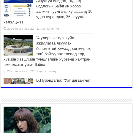
Аюулгүй байдал, гадаад
бодлогын байнгын хороо
ээлжит чуулганы хугацаанд 18
удаа хуралдаж, 36 асуудал
хэлэлцжээ
2026 оны 7 сар 22 / 11 цаг 43 минут
“4 улирлын турш үйл
ажиллагаа явуулах
боломжтой-Хүүхэд хөгжүүлэх
төв” байгуулах төсөлд төр,
хувийн хэвшлийн түншлэлийн хүрээнд хамтран
ажиллахыг урьж байна
2026 оны 7 сар 22 / 9 цаг 28 минут
Б.Пүрэвдагва: “Урт цагаан”-ыг
залуучууд чөлөөт цагаа
өнгөрүүлдэг, жуулчид зорьж
ирдэг цэг болгоно
2026 оны 7 сар 21 / 16 цаг 47 минут
Тусгай замын автобус /BRT/
төслийн удирдах хорооны
ээлжит хуралдаан боллоо
2026 оны 7 сар 21 / 16 цаг 43 минут