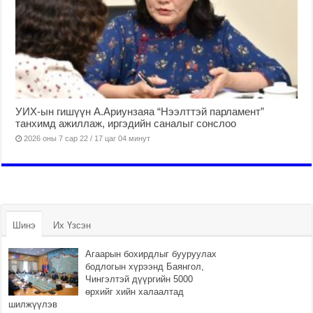
УИХ-ын гишүүн А.Ариунзаяа “Нээлттэй парламент”
танхимд ажиллаж, иргэдийн саналыг сонслоо
2026 оны 7 сар 22 / 17 цаг 04 минут
Шинэ
Их Үзсэн
Агаарын бохирдлыг бууруулах
бодлогын хүрээнд Баянгол,
Чингэлтэй дүүргийн 5000
өрхийг хийн халаалтад
шилжүүлэв