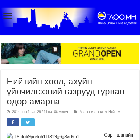
Нийтийн хоол, ахуйн
үйлчилгээний газрууд гурван
өдөр амарна
2014 оны 1 сар 29 / 11 цаг 06 минут
Мэдээ мэдээлэл
,
Нийгэм
Сар шинийн