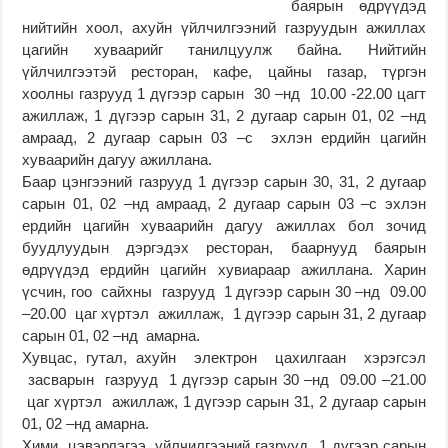
баярын өдрүүдэд
нийтийн хоол, ахуйн үйлчилгээний газруудын ажиллах
цагийн хуваарийг танилцуулж байна. Нийтийн
үйлчилгээтэй ресторан, кафе, цайны газар, түргэн
хоолны газрууд 1 дүгээр сарын 30 –нд 10.00 -22.00 цагт
ажиллаж, 1 дүгээр сарын 31, 2 дугаар сарын 01, 02 –нд
амраад, 2 дугаар сарын 03 –с эхлэн ердийн цагийн
хуваарийн дагуу ажиллана.
Баар цэнгээний газрууд 1 дүгээр сарын 30, 31, 2 дугаар
сарын 01, 02 –нд амраад, 2 дугаар сарын 03 –с эхлэн
ердийн цагийн хуваарийн дагуу ажиллах бол зочид
буудлуудын дэргэдэх ресторан, баарнууд баярын
өдрүүдэд ердийн цагийн хувиараар ажиллана. Харин
үсчин, гоо сайхны газрууд 1 дүгээр сарын 30 –нд 09.00
–20.00 цаг хүртэл ажиллаж, 1 дүгээр сарын 31, 2 дугаар
сарын 01, 02 –нд амарна.
Хувцас, гутал, ахуйн электрон цахилгаан хэрэгсэл
засварын газрууд 1 дүгээр сарын 30 –нд 09.00 –21.00
цаг хүртэл ажиллаж, 1 дүгээр сарын 31, 2 дугаар сарын
01, 02 –нд амарна.
Хими цэвэрлэгээ, үйлчилгээний газрууд 1 дүгээр сарын