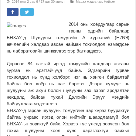
2014 оны 2 сар 6 / 17 цаг 30 минут
Мэдээ мэдээлэл
,
Нийгэм
2014 оны хоёрдугаар сарын
тавны өдрийн байдлаар
БНХАУ-д Шувууны томуугийн А хүрээний (H7N9)
өвчлөлийн халдвар авсан найман тохиолдол нэмэгдсэн
нь лабораторийн шинжилгээгээр батлагджээ.
Дөрвөөс 84 настай иргэд томуугийн халдвар авсаны
зургаа нь эрэгтэйчүүд байна. Эдгээрийн гурван
тохиолдол нь хүнд хэлбэрт, нэг нь хөнгөн байдалтай
байгаа бол хоёр нь нас баржээ. Дээрх хүмүүс нь
шувууны аж ахуй болон шувууны зах зэрэг эрсдэлтэй
нөхцөлд байсан тухай Дэлхийн Эрүүл мэндийн
байгууллага мэдээллээ.
БНХАУ-д гарсан шувууны томуугийн цар хүрээ буурахгүй
байгаа учраас иргэд олон нийтийг шаардлагагүй бол
БНХАУ-ыг зорихгүй байх. Хэрвээ тус улсад зорчсон бол
тахиа шувууны хоол хүнс хэрэглэхгүй байхыг