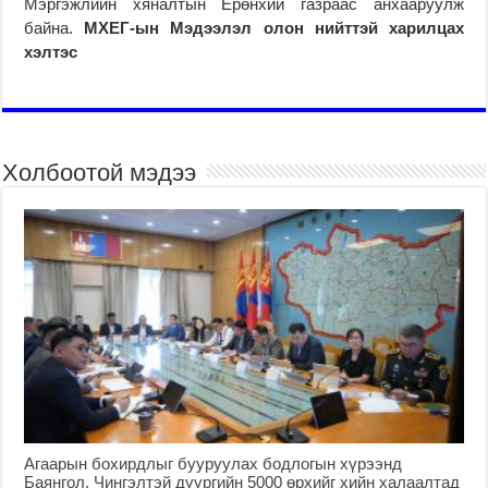
Мэргэжлийн хяналтын Ерөнхий газраас анхааруулж
байна.
МХЕГ-ын Мэдээлэл олон нийттэй харилцах
хэлтэс
Холбоотой мэдээ
Агаарын бохирдлыг бууруулах бодлогын хүрээнд
Баянгол, Чингэлтэй дүүргийн 5000 өрхийг хийн халаалтад