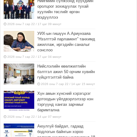
Нийгмийн сүлжээнд хүүхдийн
оролцоог зохицуулах тухай
хуулийн төслийг өргөн
мэдүүллээ
2026 оны 7 сар 22 / 17 цаг 09 минут
УИХ-ын гишүүн А.Ариунзаяа
“Нээлттэй парламент” танхимд
ажиллаж, иргэдийн саналыг
сонслоо
2026 оны 7 сар 22 / 17 цаг 04 минут
Нийслэлийн өвөлжилтийн
бэлтгэл ажил 50 орчим хувийн
гүйцэтгэлтэй байна
2026 оны 7 сар 22 / 14 цаг 15 минут
Хүн амын хүнсний хэрэгцээг
дотоодын үйлдвэрлэлээр нэн
тэргүүнд хангах зарчмыг
баримтална
2026 оны 7 сар 22 / 14 цаг 07 минут
Аюулгүй байдал, гадаад
бодлогын байнгын хороо