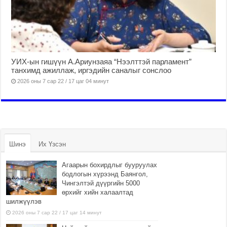
УИХ-ын гишүүн А.Ариунзаяа “Нээлттэй парламент”
танхимд ажиллаж, иргэдийн саналыг сонслоо
2026 оны 7 сар 22 / 17 цаг 04 минут
Шинэ
Их Үзсэн
Агаарын бохирдлыг бууруулах
бодлогын хүрээнд Баянгол,
Чингэлтэй дүүргийн 5000
өрхийг хийн халаалтад
шилжүүлэв
2026 оны 7 сар 22 / 17 цаг 14 минут