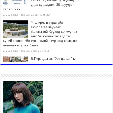
ээлжит чуулганы хугацаанд 18
удаа хуралдаж, 36 асуудал
хэлэлцжээ
2026 оны 7 сар 22 / 11 цаг 43 минут
“4 улирлын турш үйл
ажиллагаа явуулах
боломжтой-Хүүхэд хөгжүүлэх
төв” байгуулах төсөлд төр,
хувийн хэвшлийн түншлэлийн хүрээнд хамтран
ажиллахыг урьж байна
2026 оны 7 сар 22 / 9 цаг 28 минут
Б.Пүрэвдагва: “Урт цагаан”-ыг
залуучууд чөлөөт цагаа
өнгөрүүлдэг, жуулчид зорьж
ирдэг цэг болгоно
2026 оны 7 сар 21 / 16 цаг 47 минут
Тусгай замын автобус /BRT/
төслийн удирдах хорооны
ээлжит хуралдаан боллоо
2026 оны 7 сар 21 / 16 цаг 43 минут
Ерөнхий сайд Н.Учрал БНХАУ-
аас Монгол Улсад суугаа