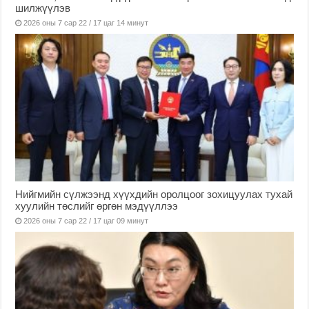
шилжүүлэв
2026 оны 7 сар 22 / 17 цаг 14 минут
Нийгмийн сүлжээнд хүүхдийн оролцоог зохицуулах тухай
хуулийн төслийг өргөн мэдүүллээ
2026 оны 7 сар 22 / 17 цаг 09 минут