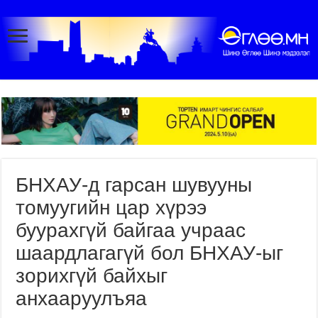
БНХАУ-д гарсан шувууны
томуугийн цар хүрээ
буурахгүй байгаа учраас
шаардлагагүй бол БНХАУ-ыг
зорихгүй байхыг
анхааруулъяа