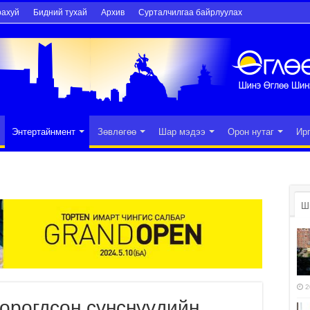
рахуй
Бидний тухай
Архив
Сурталчилгаа байрлуулах
Энтертайнмент
Зөвлөгөө
Шар мэдээ
Орон нутаг
Ир
Ш
2
хорогдсон сүнснүүдийн