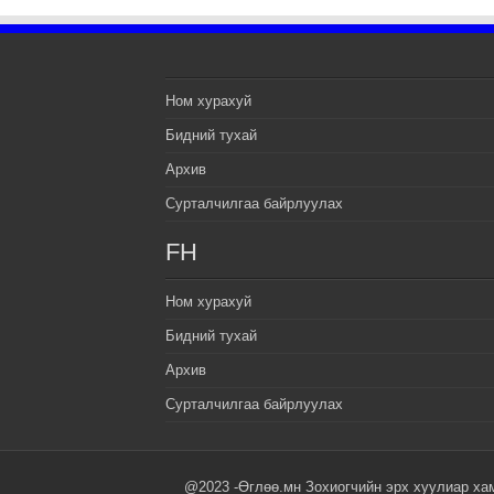
Ном хурахуй
Бидний тухай
Архив
Сурталчилгаа байрлуулах
FH
Ном хурахуй
Бидний тухай
Архив
Сурталчилгаа байрлуулах
@2023 -Өглөө.мн Зохиогчийн эрх хуулиар ха