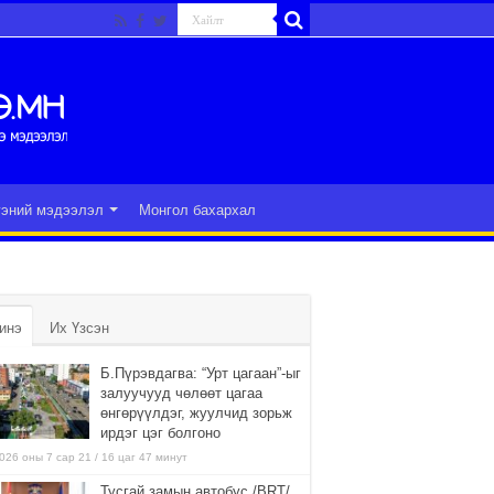
гэний мэдээлэл
Монгол бахархал
инэ
Их Үзсэн
Б.Пүрэвдагва: “Урт цагаан”-ыг
залуучууд чөлөөт цагаа
өнгөрүүлдэг, жуулчид зорьж
ирдэг цэг болгоно
026 оны 7 сар 21 / 16 цаг 47 минут
Тусгай замын автобус /BRT/