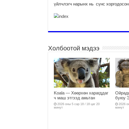
үйлчлэгч нарынх нь сүнс хоргодосон 
Холбоотой мэдээ
Koala — Хөөрхөн харагддаг
Ойрады
ч маш этгээд амьтан
буюу 
2026 оны 5 сар 18 / 18 цаг 20
2026 он
минут
минут