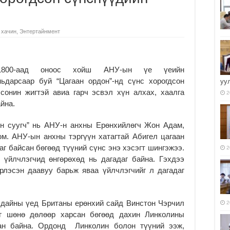
 хачин
,
Энтертайнмент
1800-аад оноос хойш АНУ-ын үе үеийн
ьдарсаар буй “Цагаан ордон”-нд сүнс хорогдсон
уу
сонин жигтэй авиа гарч эсвэл хүн алхах, хаалга
2
йна.
угч” нь АНУ-н анхны Ерөнхийлөгч Жон Адам,
юм. АНУ-ын анхны тэргүүн хатагтай Абигел цагаан
аг байсан бөгөөд түүний сүнс энэ хэсэгт шингэжээ.
2
 үйлчлэгчид өнгөрөхөд нь дагадаг байна. Гэхдээ
эрлэсэн даавуу барьж яваа үйлчлэгчийг л дагадаг
йны үед Британы ерөнхий сайд Винстон Чэрчил
2
йг шөнө дөлөөр харсан бөгөөд дахин Линколины
сан байна. Ордонд Линколин болон түүний ээж,