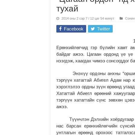
тухай
2014 оны 2 сар 7 / 12 цаг 54 минут
Сонин
Facebook
Twitter
Ерөнхийлөгчид гэр бүлийн хамт ам
байдаг ажээ. Цагаан ордонд үе үе 
нээгдэж, хаагдах чимээ сонсогддог ба
Энэхүү ордоны анхны “оршин су
тэргүүн хатагтай Абигел Адам нар 
хэрэглэлээ ордны зүүн өрөөнд угаад
Хатагтай Абиегл өрөөний хажуугаар
тэргүүн хатагтайн сүнс зөвхөн цэв
ажээ.
Түүнчлэн Дэлхийн хоёрдугаар да
нас барсан ерөнхийлөгчийн сүнси
унтлагын өрөөнд орохоос татгалз