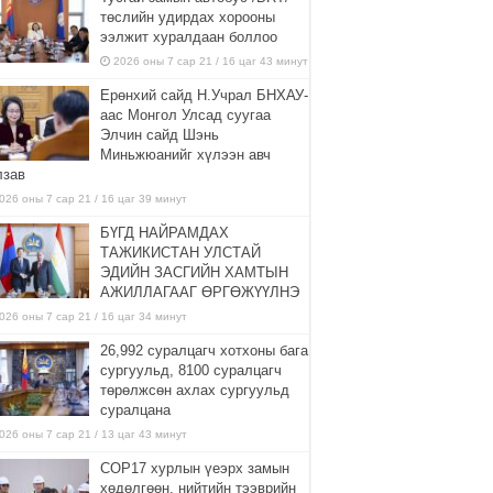
төслийн удирдах хорооны
ээлжит хуралдаан боллоо
2026 оны 7 сар 21 / 16 цаг 43 минут
Ерөнхий сайд Н.Учрал БНХАУ-
аас Монгол Улсад суугаа
Элчин сайд Шэнь
Миньжюанийг хүлээн авч
лзав
026 оны 7 сар 21 / 16 цаг 39 минут
БҮГД НАЙРАМДАХ
ТАЖИКИСТАН УЛСТАЙ
ЭДИЙН ЗАСГИЙН ХАМТЫН
АЖИЛЛАГААГ ӨРГӨЖҮҮЛНЭ
026 оны 7 сар 21 / 16 цаг 34 минут
26,992 суралцагч хотхоны бага
сургуульд, 8100 суралцагч
төрөлжсөн ахлах сургуульд
суралцана
026 оны 7 сар 21 / 13 цаг 43 минут
COP17 хурлын үеэрх замын
хөдөлгөөн, нийтийн тээврийн