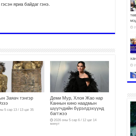
гэсэн яриа байдаг гэнэ.
тө
мэ
2
ха
2
н Заяач тэнгэр
Деми Мур, Хлоя Жао нар
2
Эзээ
Каннын кино наадмын
шүүгчдийн бүрэлдэхүүнд
ы 5 сар 13 / 13 цаг 35
багтжээ
2026 оны 5 сар 6 / 12 цаг 14
минут
АЧ
2