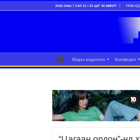
Ном ху
2026 ОНЫ 7 САР 21 / 20 ЦАГ 36 МИНУТ
Мэдээ мэдээлэл
Боловсрол
“Цагаан ордон”-нд 