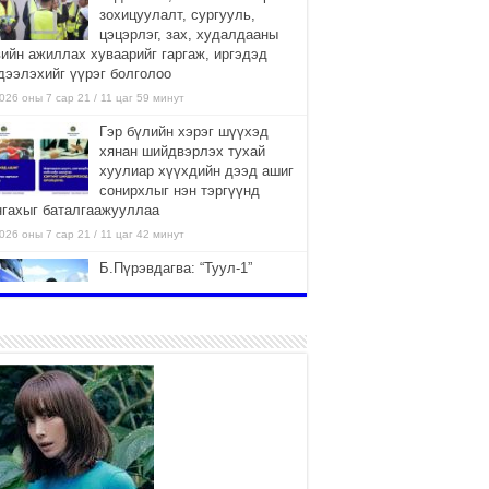
зохицуулалт, сургууль,
цэцэрлэг, зах, худалдааны
вийн ажиллах хуваарийг гаргаж, иргэдэд
дээлэхийг үүрэг болголоо
026 оны 7 сар 21 / 11 цаг 59 минут
Гэр бүлийн хэрэг шүүхэд
хянан шийдвэрлэх тухай
хуулиар хүүхдийн дээд ашиг
сонирхлыг нэн тэргүүнд
нгахыг баталгаажууллаа
026 оны 7 сар 21 / 11 цаг 42 минут
Б.Пүрэвдагва: “Туул-1”
коллекторыг ашиглалтад
оруулж байж бид гэр
хорооллыг барилгажуулна
026 оны 7 сар 21 / 10 цаг 15 минут
НИЙСЛЭЛ, АЙМГИЙН
УДИРДЛАГУУДЫН АЖЛЫГ
ХҮНД СУРТЛЫГ БУУРУУЛЖ,
ИРГЭД, АЖ АХУЙН НЭГЖИЙН
ААГ ХЭРХЭН ХӨНГӨЛСНӨӨР ДҮГНЭНЭ
026 оны 7 сар 21 / 10 цаг 09 минут