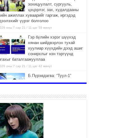
зохицуулалт, сургууль,
цэцэрлэг, зах, худалдааны
вийн ажиллах хуваарийг гаргаж, иргэдэд
дээлэхийг үүрэг болголоо
026 оны 7 сар 21 / 11 цаг 59 минут
Гэр бүлийн хэрэг шүүхэд
хянан шийдвэрлэх тухай
хуулиар хүүхдийн дээд ашиг
сонирхлыг нэн тэргүүнд
нгахыг баталгаажууллаа
026 оны 7 сар 21 / 11 цаг 42 минут
Б.Пүрэвдагва: “Туул-1”
коллекторыг ашиглалтад
оруулж байж бид гэр
хорооллыг барилгажуулна
026 оны 7 сар 21 / 10 цаг 15 минут
НИЙСЛЭЛ, АЙМГИЙН
УДИРДЛАГУУДЫН АЖЛЫГ
ХҮНД СУРТЛЫГ БУУРУУЛЖ,
ИРГЭД, АЖ АХУЙН НЭГЖИЙН
ААГ ХЭРХЭН ХӨНГӨЛСНӨӨР ДҮГНЭНЭ
026 оны 7 сар 21 / 10 цаг 09 минут