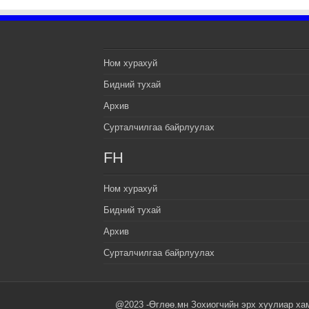
Ном хурахуй
Бидний тухай
Архив
Сурталчилгаа байрлуулах
FH
Ном хурахуй
Бидний тухай
Архив
Сурталчилгаа байрлуулах
@2023 -Өглөө.мн Зохиогчийн эрх хуулиар ха