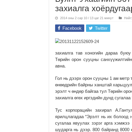
захиалга хоёрдугаа
2014 оны 2 сар 10 / 13 цаг 21 минут
Нийг
Facebook
Twitter
захиалга тав хоногийн дараа бую
Төрийн орон сууцны санхүүжилтийн
авна.
Гол нь дээрх орон сууцны 1 ам метр 
өнөөдрийн байрны ханштай харьцуула
эрэлт ч өндөр байгаа тул Төрийн ор
захиалга өгөх иргэдийн дунд сугалаа
Тус корпорацийн захирал А.Ганту
ярилцлагадаа “Эрэлт нь их болоод 
сугалаа явуулах зэрэг арга хэмжээ 
шударга нь дээр. 800 байранд 8000 