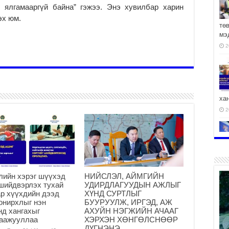
ж ялгамааргүй байна” гэжээ. Энэ хувилбар харин
эх юм.
тө
мэ
2
ха
2
2
лийн хэрэг шүүхэд
НИЙСЛЭЛ, АЙМГИЙН
шийдвэрлэх тухай
УДИРДЛАГУУДЫН АЖЛЫГ
р хүүхдийн дээд
ХҮНД СУРТЛЫГ
онирхлыг нэн
БУУРУУЛЖ, ИРГЭД, АЖ
нд хангахыг
АХУЙН НЭГЖИЙН АЧААГ
АЧ
гаажууллаа
ХЭРХЭН ХӨНГӨЛСНӨӨР
ДҮГНЭНЭ
2