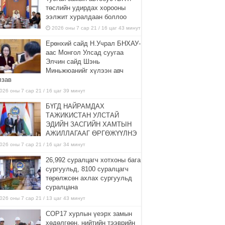
төслийн удирдах хорооны
ээлжит хуралдаан боллоо
2026 оны 7 сар 21 / 16 цаг 43 минут
Ерөнхий сайд Н.Учрал БНХАУ-
аас Монгол Улсад суугаа
Элчин сайд Шэнь
Миньжюанийг хүлээн авч
лзав
026 оны 7 сар 21 / 16 цаг 39 минут
БҮГД НАЙРАМДАХ
ТАЖИКИСТАН УЛСТАЙ
ЭДИЙН ЗАСГИЙН ХАМТЫН
АЖИЛЛАГААГ ӨРГӨЖҮҮЛНЭ
026 оны 7 сар 21 / 16 цаг 34 минут
26,992 суралцагч хотхоны бага
сургуульд, 8100 суралцагч
төрөлжсөн ахлах сургуульд
суралцана
026 оны 7 сар 21 / 13 цаг 43 минут
COP17 хурлын үеэрх замын
хөдөлгөөн, нийтийн тээврийн