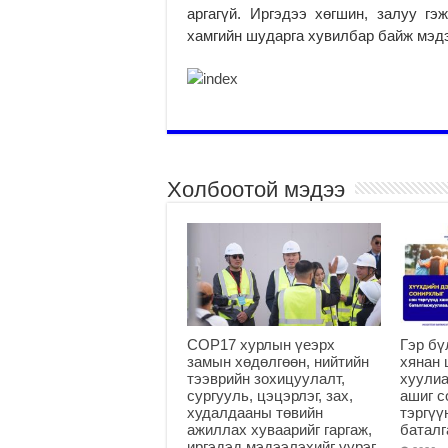
аргагүй. Иргэдээ хөгшин, залуу гэ
хамгийн шударга хувилбар байж мэд
Холбоотой мэдээ
COP17 хурлын үеэрх
Гэр бү
замын хөдөлгөөн, нийтийн
хянан 
тээврийн зохицуулалт,
хуулиа
сургууль, цэцэрлэг, зах,
ашиг с
худалдааны төвийн
тэргүү
ажиллах хуваарийг гаргаж,
батал
иргэдэд мэдээлэхийг үүрэг