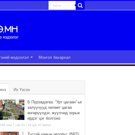
гэний мэдээлэл
Монгол бахархал
инэ
Их Үзсэн
Б.Пүрэвдагва: “Урт цагаан”-ыг
залуучууд чөлөөт цагаа
өнгөрүүлдэг, жуулчид зорьж
ирдэг цэг болгоно
026 оны 7 сар 21 / 16 цаг 47 минут
Тусгай замын автобус /BRT/