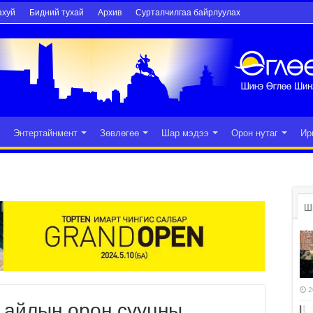
ахуй
Бидний тухай
Архив
Сурталчилгаа байрлуулах
Энтертайнмент
Зөвлөгөө
Шар мэдээ
Орон нутаг
Ир
Ш
2
 айлын орон сууцны