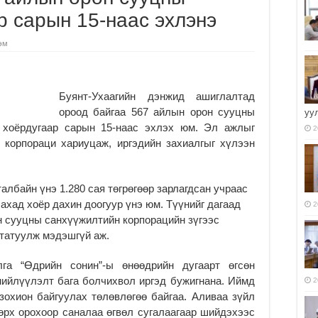
р сарын 15-наас эхлэнэ
эм
Буянт-Ухаагийн дэнжид ашиглалтад
ороод байгаа 567 айлын орон сууцны
уу
у хоёрдугаар сарын 15-наас эхлэх юм. Эл ажлыг
2
 корпораци хариуцаж, иргэдийн захиалгыг хүлээн
талбайн үнэ 1.280 сая төгрөгөөр зарлагдсан учраас
хад хоёр дахин доогуур үнэ юм. Түүнийг дагаад
2
он сууцны санхүүжилтийн корпорацийн зүгээс
 татуулж мэдэшгүй аж.
лга “Өдрийн сонин”-ы өнөөдрийн дугаарт өгсөн
нийлүүлэлт бага болчихвол иргэд бужигнана. Иймд
2
зохион байгуулах төлөвлөгөө байгаа. Аливаа зүйл
өрх орохоор саналаа өгвөл сугалаагаар шийдэхээс