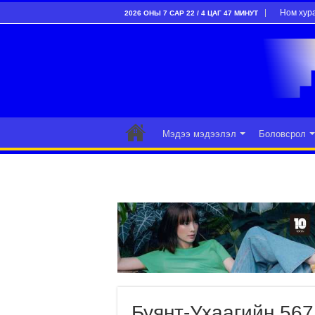
Ном хур
2026 ОНЫ 7 САР 22 / 4 ЦАГ 47 МИНУТ
Мэдээ мэдээлэл
Боловсрол
Буянт-Ухаагийн 567