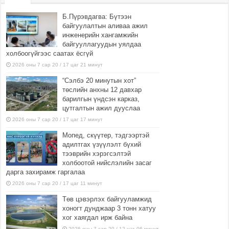
Б.Пүрэвдагва: Бүтээн
байгуулалтын аливаа ажил
инженерийн хангамжийн
байгууллагуудын уялдаа
холбоогүйгээс саатах ёсгүй
2026 оны 7 сар 20 / 17 цаг 21 минут
“Сэлбэ 20 минутын хот”
төслийн анхны 12 давхар
барилгын үндсэн карказ,
цутгалтын ажил дууслаа
2026 оны 7 сар 20 / 17 цаг 17 минут
Мопед, скүүтер, тэдгээртэй
адилтгах үзүүлэлт бүхий
тээврийн хэрэгсэлтэй
холбоотой нийслэлийн засаг
дарга захирамж гаргалаа
2026 оны 7 сар 20 / 17 цаг 11 минут
Төв цэвэрлэх байгууламжид
хоногт дунджаар 3 тонн хатуу
хог хаягдал ирж байна
2026 оны 7 сар 20 / 12 цаг 06 минут