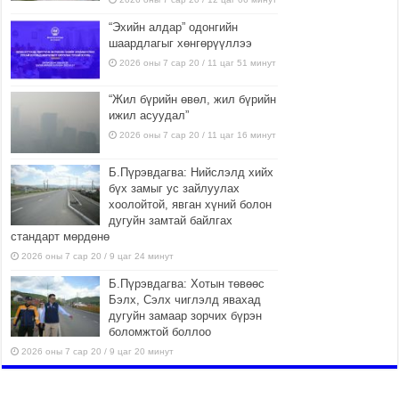
“Эхийн алдар” одонгийн
шаардлагыг хөнгөрүүллээ
2026 оны 7 сар 20 / 11 цаг 51 минут
“Жил бүрийн өвөл, жил бүрийн
ижил асуудал”
2026 оны 7 сар 20 / 11 цаг 16 минут
Б.Пүрэвдагва: Нийслэлд хийх
бүх замыг ус зайлуулах
хоолойтой, явган хүний болон
дугуйн замтай байлгах
стандарт мөрдөнө
2026 оны 7 сар 20 / 9 цаг 24 минут
Б.Пүрэвдагва: Хотын төвөөс
Бэлх, Сэлх чиглэлд явахад
дугуйн замаар зорчих бүрэн
боломжтой боллоо
2026 оны 7 сар 20 / 9 цаг 20 минут
Хан-Уул дүүрэг, Чингисийн
өргөн чөлөөний ус зайлуулах