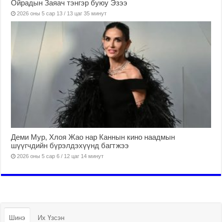
Ойрадын Заяач тэнгэр буюу Эзээ
2026 оны 5 сар 13 / 13 цаг 35 минут
Деми Мур, Хлоя Жао нар Каннын кино наадмын
шүүгчдийн бүрэлдэхүүнд багтжээ
2026 оны 5 сар 6 / 12 цаг 14 минут
Шинэ
Их Үзсэн