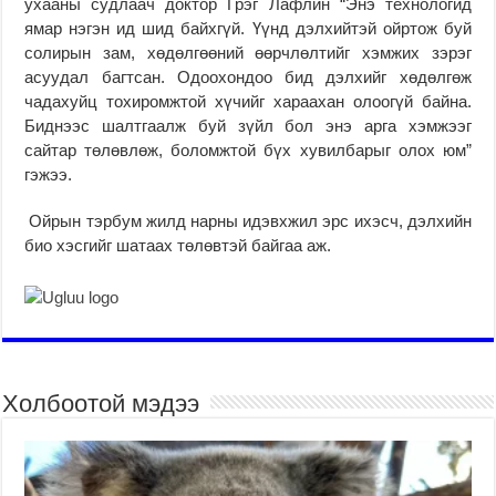
ухааны судлаач доктор Грэг Лафлин “Энэ технологид
ямар нэгэн ид шид байхгүй. Үүнд дэлхийтэй ойртож буй
солирын зам, хөдөлгөөний өөрчлөлтийг хэмжих зэрэг
асуудал багтсан. Одоохондоо бид дэлхийг хөдөлгөж
чадахуйц тохиромжтой хүчийг хараахан олоогүй байна.
Биднээс шалтгаалж буй зүйл бол энэ арга хэмжээг
сайтар төлөвлөж, боломжтой бүх хувилбарыг олох юм”
гэжээ.
Ойрын тэрбум жилд нарны идэвхжил эрс ихэсч, дэлхийн
био хэсгийг шатаах төлөвтэй байгаа аж.
Холбоотой мэдээ