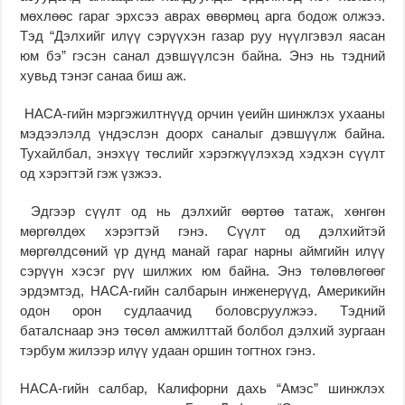
мөхлөөс гараг эрхсээ аврах өвөрмөц арга бодож олжээ.
Тэд “Дэлхийг илүү сэрүүхэн газар руу нүүлгэвэл яасан
юм бэ” гэсэн санал дэвшүүлсэн байна. Энэ нь тэдний
хувьд тэнэг санаа биш аж.
НАСА-гийн мэргэжилтнүүд орчин үеийн шинжлэх ухааны
мэдээлэлд үндэслэн доорх саналыг дэвшүүлж байна.
Тухайлбал, энэхүү төслийг хэрэгжүүлэхэд хэдхэн сүүлт
од хэрэгтэй гэж үзжээ.
Эдгээр сүүлт од нь дэлхийг өөртөө татаж, хөнгөн
мөргөлдөх хэрэгтэй гэнэ. Сүүлт од дэлхийтэй
мөргөлдсөний үр дүнд манай гараг нарны аймгийн илүү
сэрүүн хэсэг рүү шилжих юм байна. Энэ төлөвлөгөөг
эрдэмтэд, НАСА-гийн салбарын инженерүүд, Америкийн
одон орон судлаачид боловсруулжээ. Тэдний
баталснаар энэ төсөл амжилттай болбол дэлхий зургаан
тэрбум жилээр илүү удаан оршин тогтнох гэнэ.
НАСА-гийн салбар, Калифорни дахь “Амэс” шинжлэх