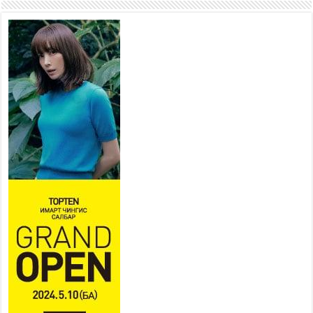
шугам хоолойн ажил 80
хувьтай үргэлжилж байна
2026 оны 7 сар 20 / 9 цаг 14 минут
Усархаг аадар бороо орж
байгаа тул аюулгүй байдлаа
хангаж, үер усны аюулаас
сэрэмжлэхийг нийслэлийн
Онцгой байдлын газраас анхааруулж байна
2026 оны 7 сар 20 / 9 цаг 09 минут
311 алба хаагч, 119 техник хэрэгсэлтэй ажиллаж
үер усны аюул, болзошгүй эрсдэлээс сэргийлж
байна
2026 оны 7 сар 20 / 9 цаг 05 минут
Аяллаа зөв төлөвлөхийг иргэдэд зөвлөж байна
2026 оны 7 сар 16 / 11 цаг 50 минут
Үер усны болзошгүй аюулаас сэргийлж,
холбогдох байгууллагууд өндөржүүлсэн бэлэн
байдалд ажиллаж байна
2026 оны 7 сар 15 / 13 цаг 06 минут
Монгол адууны үнэ цэнийг дэлхийд сурталчлах