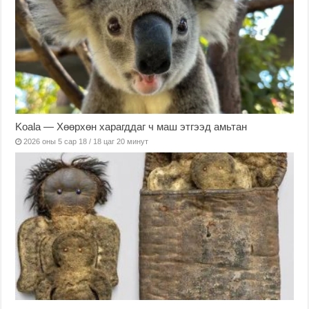
Koala — Хөөрхөн харагддаг ч маш этгээд амьтан
2026 оны 5 сар 18 / 18 цаг 20 минут