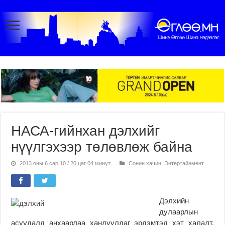
НАСА-гийнхан дэлхийг
нүүлгэхээр төлөвлөж байна
2013 оны 6 сар 10 / 20 цаг 04 минут
Сонин хачин
,
Энтертайнмент
Дэлхийн
дулаарлын
асуудалд анхаарлаа хандуулдаг эрдэмтэд хэт халалт,