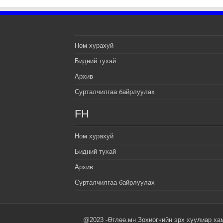
Ном хурахуй
Бидний тухай
Архив
Сурталчилгаа байрлуулах
FH
Ном хурахуй
Бидний тухай
Архив
Сурталчилгаа байрлуулах
@2023 -Өглөө.мн Зохиогчийн эрх хуулиар ха