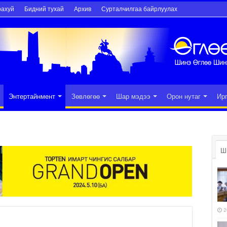
рахуй
Бидний тухай
Архив
Сурталчилгаа байрлуулах
Энтертайнмент
Зөвлөгөө
Шар мэдээ
Орон нутаг
Ир
Ш
2