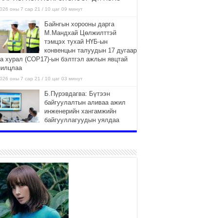
026 оны 7 сар 21 / 10 цаг 09 минут
Байнгын хорооны дарга
М.Мандхай Цөлжилттэй
тэмцэх тухай НҮБ-ын
конвенцын талуудын 17 дугаар
га хурал (СОР17)-ын бэлтгэл ажлын явцтай
нилцлаа
026 оны 7 сар 21 / 10 цаг 03 минут
Б.Пүрэвдагва: Бүтээн
байгуулалтын аливаа ажил
инженерийн хангамжийн
байгууллагуудын уялдаа
лбоогүйгээс саатах ёсгүй
026 оны 7 сар 20 / 17 цаг 21 минут
“Сэлбэ 20 минутын хот”
төслийн анхны 12 давхар
барилгын үндсэн карказ,
цутгалтын ажил дууслаа
026 оны 7 сар 20 / 17 цаг 17 минут
Мопед, скүүтер, тэдгээртэй
адилтгах үзүүлэлт бүхий