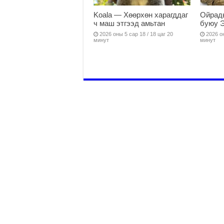
Koala — Хөөрхөн харагддаг
Ойрады
ч маш этгээд амьтан
буюу 
2026 оны 5 сар 18 / 18 цаг 20
2026 он
минут
минут