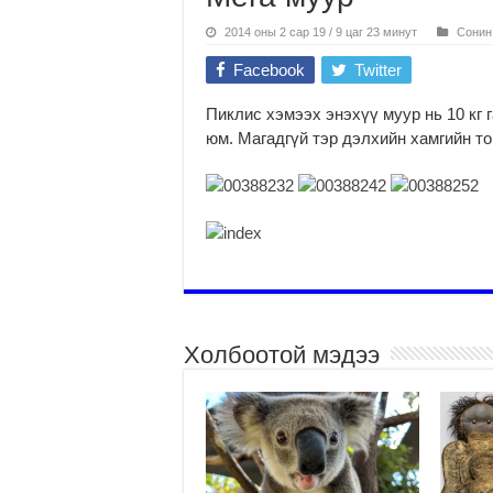
2014 оны 2 сар 19 / 9 цаг 23 минут
Сонин
Facebook
Twitter
Пиклис хэмээх энэхүү муур нь 10 кг 
юм. Магадгүй тэр дэлхийн хамгийн то
Холбоотой мэдээ