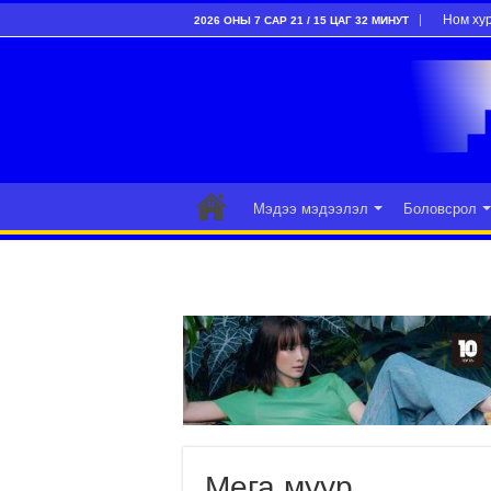
Ном ху
2026 ОНЫ 7 САР 21 / 15 ЦАГ 32 МИНУТ
Мэдээ мэдээлэл
Боловсрол
Мега муур