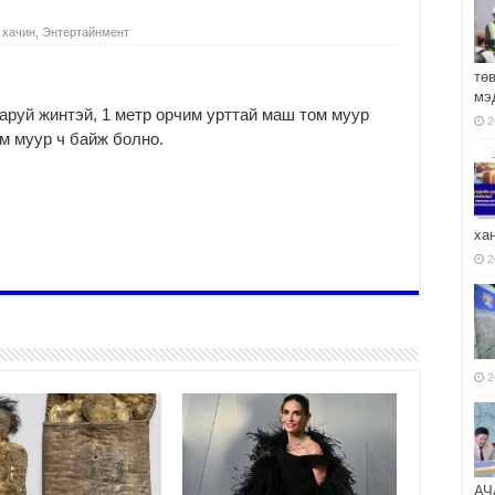
 хачин
,
Энтертайнмент
тө
мэ
гаруй жинтэй, 1 метр орчим урттай маш том муур
2
м муур ч байж болно.
ха
2
2
АЧ