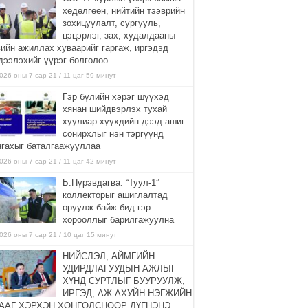
хөдөлгөөн, нийтийн тээврийн
зохицуулалт, сургууль,
цэцэрлэг, зах, худалдааны
вийн ажиллах хуваарийг гаргаж, иргэдэд
дээлэхийг үүрэг болголоо
026 оны 7 сар 21 / 11 цаг 59 минут
Гэр бүлийн хэрэг шүүхэд
хянан шийдвэрлэх тухай
хуулиар хүүхдийн дээд ашиг
сонирхлыг нэн тэргүүнд
нгахыг баталгаажууллаа
026 оны 7 сар 21 / 11 цаг 42 минут
Б.Пүрэвдагва: “Туул-1”
коллекторыг ашиглалтад
оруулж байж бид гэр
хорооллыг барилгажуулна
026 оны 7 сар 21 / 10 цаг 15 минут
НИЙСЛЭЛ, АЙМГИЙН
УДИРДЛАГУУДЫН АЖЛЫГ
ХҮНД СУРТЛЫГ БУУРУУЛЖ,
ИРГЭД, АЖ АХУЙН НЭГЖИЙН
ААГ ХЭРХЭН ХӨНГӨЛСНӨӨР ДҮГНЭНЭ