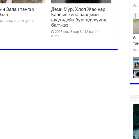
2
н Заяач тэнгэр
Деми Мур, Хлоя Жао нар
Эзээ
Каннын кино наадмын
шүүгчдийн бүрэлдэхүүнд
ы 5 сар 13 / 13 цаг 35
багтжээ
2026 оны 5 сар 6 / 12 цаг 14
минут
ба
та
2
хо
2
2