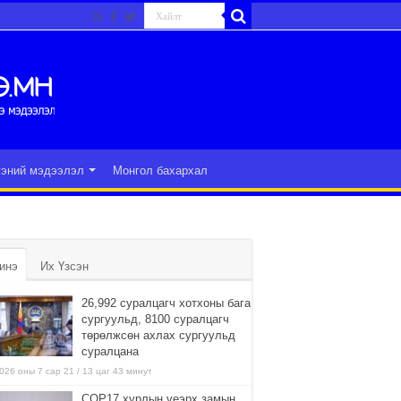
гэний мэдээлэл
Монгол бахархал
инэ
Их Үзсэн
26,992 суралцагч хотхоны бага
сургуульд, 8100 суралцагч
төрөлжсөн ахлах сургуульд
суралцана
026 оны 7 сар 21 / 13 цаг 43 минут
COP17 хурлын үеэрх замын