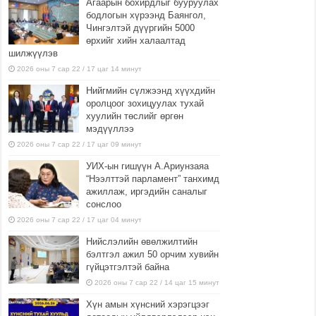
Агаарын бохирдлыг бууруулах
бодлогын хүрээнд Баянгол,
Чингэлтэй дүүргийн 5000
өрхийг хийн халаалтад
шилжүүлэв
2026 оны 7 сар 22 / 17 цаг 14 минут
Нийгмийн сүлжээнд хүүхдийн
оролцоог зохицуулах тухай
хуулийн төслийг өргөн
мэдүүллээ
2026 оны 7 сар 22 / 17 цаг 09 минут
УИХ-ын гишүүн А.Ариунзаяа
“Нээлттэй парламент” танхимд
ажиллаж, иргэдийн саналыг
сонслоо
2026 оны 7 сар 22 / 17 цаг 04 минут
Нийслэлийн өвөлжилтийн
бэлтгэл ажил 50 орчим хувийн
гүйцэтгэлтэй байна
2026 оны 7 сар 22 / 14 цаг 15 минут
Хүн амын хүнсний хэрэгцээг