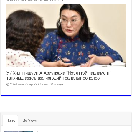
УИХ-ын гишүүн А.Ариунзаяа “Нээлттэй парламент”
танхимд ажиллаж, иргэдийн саналыг сонслоо
2026 оны 7 сар 22 / 17 цаг 04 минут
Шинэ
Их Үзсэн