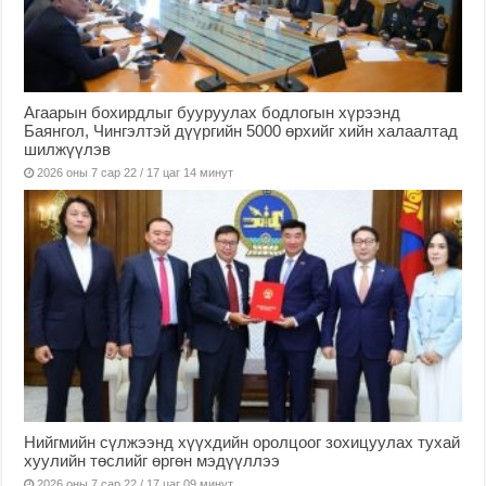
Агаарын бохирдлыг бууруулах бодлогын хүрээнд
Баянгол, Чингэлтэй дүүргийн 5000 өрхийг хийн халаалтад
шилжүүлэв
2026 оны 7 сар 22 / 17 цаг 14 минут
Нийгмийн сүлжээнд хүүхдийн оролцоог зохицуулах тухай
хуулийн төслийг өргөн мэдүүллээ
2026 оны 7 сар 22 / 17 цаг 09 минут