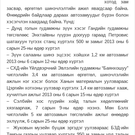
хотод зам
засвар, өргөтгөл шинэчлэлтийн ажил явагдсаар байна.
Өнөөдрийн байдлаар дараах автозамуудыг бүрэн болон
хэсэгчлэн хаагдаад байна. Үүнд:
– Дунд голын гудамжны зүүн хэсэг Гандийн гудамжны
төгсгөлөөс Энхтайвны гүүрэн доогуур гараад Петровис
шатахуун түгээх станц хүртэлх 500 м замыг 2013 оны 6
сарын 25-ны өдөр хүртэл
– Зүүн салааны шинэ эцсээс хойшхи 1,2 км автозамыг
2013 оны 6 сарын 12-ны өдөр хүртэл
– СХД-ийн Үйлдвэрчний Эвлэлийн гудамжны “Баянхошуу”
чиглэлийн 3,4 км автозамын өргөтгөл, шинэчлэлийн
ажлын нэг хэсэг болох Ханын материалын уулзвараас
Цэргийн хотхоны уулзвар хүртэлх 1,4 км автозамыг хааж,
хучилтын ажлыг 2013 оны 6 сарын 15-ны өдөр хүртэл
– Сэлбийн хос гүүрийн хойд талын хөдөлгөөнийг
хязгаарлаж, 7 сарын 9-ны өдөр нээнэ. Мөн Бэлх
чиглэлийн 5 км автозамын төгсгөлийн ажлыг өнөөдөр
эхлүүлж, 6 сарын 25-ны өдөр хүртэл
– Жуковын музейн буцаж эргэдэг уулзвараас БЗД-ийн
Тамгын газрын уулзвар хүртэлх 950 м замын урд талын