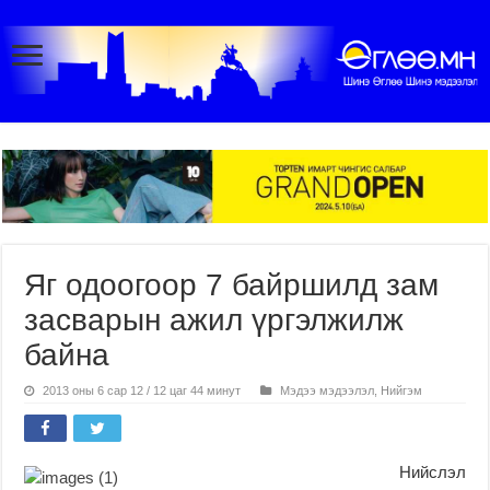
Яг одоогоор 7 байршилд зам
засварын ажил үргэлжилж
байна
2013 оны 6 сар 12 / 12 цаг 44 минут
Мэдээ мэдээлэл
,
Нийгэм
Нийслэл