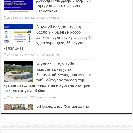
дотоодын үйлдвэрлэлээр нэн
тэргүүнд хангах зарчмыг
баримтална
2026 оны 7 сар 22 / 14 цаг 07 минут
Аюулгүй байдал, гадаад
бодлогын байнгын хороо
ээлжит чуулганы хугацаанд 18
удаа хуралдаж, 36 асуудал
хэлэлцжээ
2026 оны 7 сар 22 / 11 цаг 43 минут
“4 улирлын турш үйл
ажиллагаа явуулах
боломжтой-Хүүхэд хөгжүүлэх
төв” байгуулах төсөлд төр,
хувийн хэвшлийн түншлэлийн хүрээнд хамтран
ажиллахыг урьж байна
2026 оны 7 сар 22 / 9 цаг 28 минут
Б.Пүрэвдагва: “Урт цагаан”-ыг
залуучууд чөлөөт цагаа
өнгөрүүлдэг, жуулчид зорьж
ирдэг цэг болгоно
2026 оны 7 сар 21 / 16 цаг 47 минут