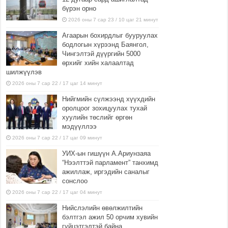
бүрэн орно
2026 оны 7 сар 23 / 10 цаг 21 минут
Агаарын бохирдлыг бууруулах
бодлогын хүрээнд Баянгол,
Чингэлтэй дүүргийн 5000
өрхийг хийн халаалтад
шилжүүлэв
2026 оны 7 сар 22 / 17 цаг 14 минут
Нийгмийн сүлжээнд хүүхдийн
оролцоог зохицуулах тухай
хуулийн төслийг өргөн
мэдүүллээ
2026 оны 7 сар 22 / 17 цаг 09 минут
УИХ-ын гишүүн А.Ариунзаяа
“Нээлттэй парламент” танхимд
ажиллаж, иргэдийн саналыг
сонслоо
2026 оны 7 сар 22 / 17 цаг 04 минут
Нийслэлийн өвөлжилтийн
бэлтгэл ажил 50 орчим хувийн
гүйцэтгэлтэй байна