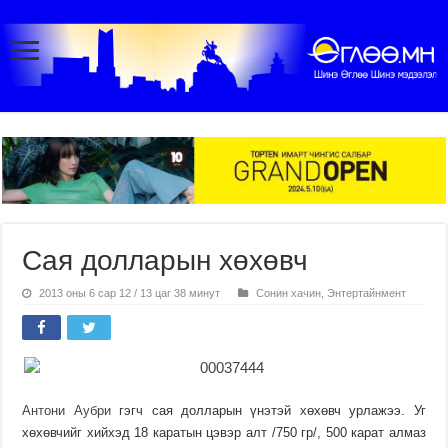
Сая долларын хөхөвч
2013 оны 6 сар 12 / 13 цаг 38 минут
Сонин хачин
,
Энтертайнмент
Антони Аубри
гэгч сая долларын үнэтэй хөхөвч урлажээ. Уг
хөхөвчийг хийхэд 18 каратын цэвэр алт /750 гр/, 500 карат алмаз