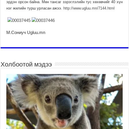
эрдэн орсон байна. Мөн тансаг зэрэглэлийн тус хөхөвчийг 40 хүн
нэг жилийн турш урласан ажээ.
http://www.ugluu.mn/7144.html
М.Сониуч Ugluu.mn
Холбоотой мэдээ