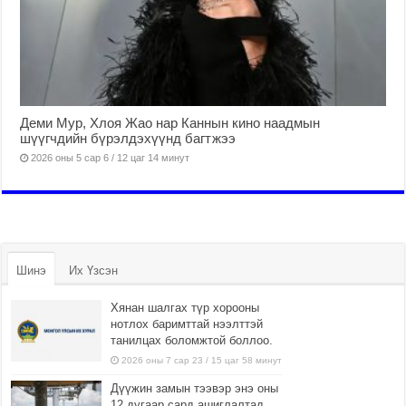
Деми Мур, Хлоя Жао нар Каннын кино наадмын
шүүгчдийн бүрэлдэхүүнд багтжээ
2026 оны 5 сар 6 / 12 цаг 14 минут
Шинэ
Их Үзсэн
Хянан шалгах түр хорооны
нотлох баримттай нээлттэй
танилцах боломжтой боллоо.
2026 оны 7 сар 23 / 15 цаг 58 минут
Дүүжин замын тээвэр энэ оны
12 дугаар сард ашиглалтад