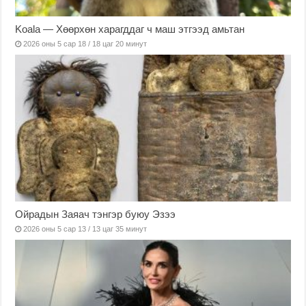
Koala — Хөөрхөн харагддаг ч маш этгээд амьтан
2026 оны 5 сар 18 / 18 цаг 20 минут
Ойрадын Заяач тэнгэр буюу Эзээ
2026 оны 5 сар 13 / 13 цаг 35 минут