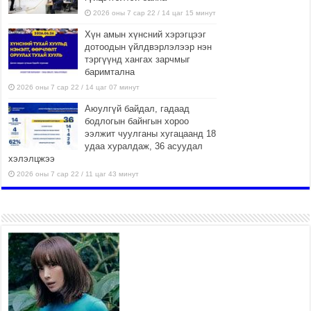
2026 оны 7 сар 22 / 14 цаг 15 минут
Хүн амын хүнсний хэрэгцээг
дотоодын үйлдвэрлэлээр нэн
тэргүүнд хангах зарчмыг
баримтална
2026 оны 7 сар 22 / 14 цаг 07 минут
Аюулгүй байдал, гадаад
бодлогын байнгын хороо
ээлжит чуулганы хугацаанд 18
удаа хуралдаж, 36 асуудал
хэлэлцжээ
2026 оны 7 сар 22 / 11 цаг 43 минут
“4 улирлын турш үйл
ажиллагаа явуулах
боломжтой-Хүүхэд хөгжүүлэх
төв” байгуулах төсөлд төр,
хувийн хэвшлийн түншлэлийн хүрээнд хамтран
ажиллахыг урьж байна
2026 оны 7 сар 22 / 9 цаг 28 минут
Б.Пүрэвдагва: “Урт цагаан”-ыг
залуучууд чөлөөт цагаа