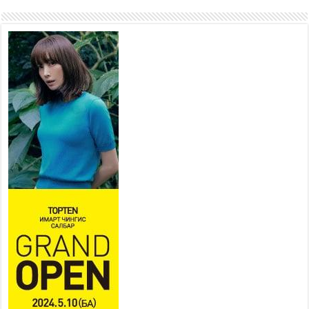
“Сэлбэ 20 минутын хот”
төслийн анхны 12 давхар
барилгын үндсэн карказ,
цутгалтын ажил дууслаа
2026 оны 7 сар 20 / 17 цаг 17 минут
Мопед, скүүтер, тэдгээртэй
адилтгах үзүүлэлт бүхий
тээврийн хэрэгсэлтэй
холбоотой нийслэлийн засаг
дарга захирамж гаргалаа
2026 оны 7 сар 20 / 17 цаг 11 минут
Төв цэвэрлэх байгууламжид хоногт дунджаар 3
тонн хатуу хог хаягдал ирж байна
2026 оны 7 сар 20 / 12 цаг 06 минут
“Эхийн алдар” одонгийн шаардлагыг
хөнгөрүүллээ
2026 оны 7 сар 20 / 11 цаг 51 минут
“Жил бүрийн өвөл, жил бүрийн ижил асуудал”
2026 оны 7 сар 20 / 11 цаг 16 минут