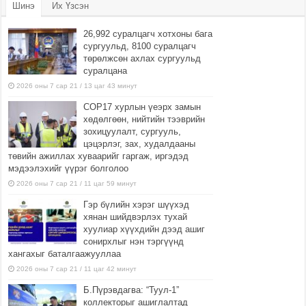
Шинэ
Их Үзсэн
26,992 суралцагч хотхоны бага
сургуульд, 8100 суралцагч
төрөлжсөн ахлах сургуульд
суралцана
2026 оны 7 сар 21 / 13 цаг 43 минут
COP17 хурлын үеэрх замын
хөдөлгөөн, нийтийн тээврийн
зохицуулалт, сургууль,
цэцэрлэг, зах, худалдааны
төвийн ажиллах хуваарийг гаргаж, иргэдэд
мэдээлэхийг үүрэг болголоо
2026 оны 7 сар 21 / 11 цаг 59 минут
Гэр бүлийн хэрэг шүүхэд
хянан шийдвэрлэх тухай
хуулиар хүүхдийн дээд ашиг
сонирхлыг нэн тэргүүнд
хангахыг баталгаажууллаа
2026 оны 7 сар 21 / 11 цаг 42 минут
Б.Пүрэвдагва: “Туул-1”
коллекторыг ашиглалтад