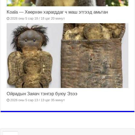
Koala — Хөөрхөн харагддаг ч маш этгээд амьтан
2026 оны 5 сар 18 / 18 цаг 20 минут
Ойрадын Заяач тэнгэр буюу Эзээ
2026 оны 5 сар 13 / 13 цаг 35 минут