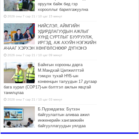
оруулж байж бид гэр
хорооллыг барилгажуулна
2026 оны 7 сар 21 / 10 цаг 15 минут
НИЙСЛЭЛ, АЙМГИЙН
УДИРДЛАГУУДЫН АЖЛЫГ
ХҮНД СУРТЛЫГ БУУРУУЛЖ,
ИРГЭД, АЖ АХУЙН НЭГЖИЙН
АЧААГ ХЭРХЭН ХӨНГӨЛСНӨӨР ДҮГНЭНЭ
2026 оны 7 сар 21 / 10 цаг 09 минут
Байнгын хорооны дарга
М.Мандхай Цөлжилттэй
тэмцэх тухай НҮБ-ын
конвенцын талуудын 17 дугаар
бага хурал (СОР17)-ын бэлтгэл ажлын явцтай
танилцлаа
2026 оны 7 сар 21 / 10 цаг 03 минут
Б.Пүрэвдагва: Бүтээн
байгуулалтын аливаа ажил
инженерийн хангамжийн
байгууллагуудын уялдаа
холбоогүйгээс саатах ёсгүй
2026 оны 7 сар 20 / 17 цаг 21 минут