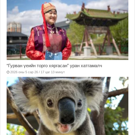
“Гурван үеийн торго хяргасан” уран хатгамалч
2026 оны 5 сар 26 / 17 цаг 13 минут