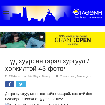
Нүд хуурсан гэрэл зургууд /
хөгжилтэй 43 фото/
2014 оны 3 сар 16 / 18 цаг 50 минут
Сонин хачин
,
Фото мэдээ
Доорх зурагуудыг тогтож сайн хараарай, тэгэхгүй бол
нүдэндээ итгэхэд хэцүү болно шүү…