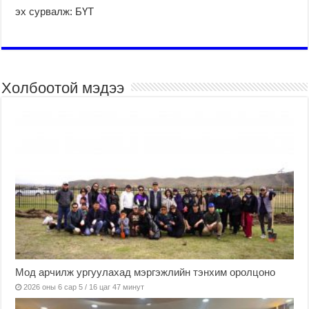
эх сурвалж: БҮТ
Холбоотой мэдээ
Мод арчилж ургуулахад мэргэжлийн тэнхим оролцоно
2026 оны 6 сар 5 / 16 цаг 47 минут