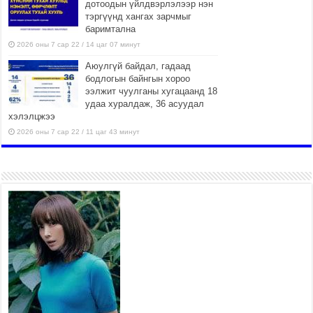
дотоодын үйлдвэрлэлээр нэн
тэргүүнд хангах зарчмыг
баримтална
2026 оны 7 сар 22 / 14 цаг 07 минут
Аюулгүй байдал, гадаад
бодлогын байнгын хороо
ээлжит чуулганы хугацаанд 18
удаа хуралдаж, 36 асуудал
хэлэлцжээ
2026 оны 7 сар 22 / 11 цаг 43 минут
“4 улирлын турш үйл
ажиллагаа явуулах
боломжтой-Хүүхэд хөгжүүлэх
төв” байгуулах төсөлд төр,
хувийн хэвшлийн түншлэлийн хүрээнд хамтран
ажиллахыг урьж байна
2026 оны 7 сар 22 / 9 цаг 28 минут
Б.Пүрэвдагва: “Урт цагаан”-ыг залуучууд чөлөөт
цагаа өнгөрүүлдэг, жуулчид зорьж ирдэг цэг
болгоно
2026 оны 7 сар 21 / 16 цаг 47 минут