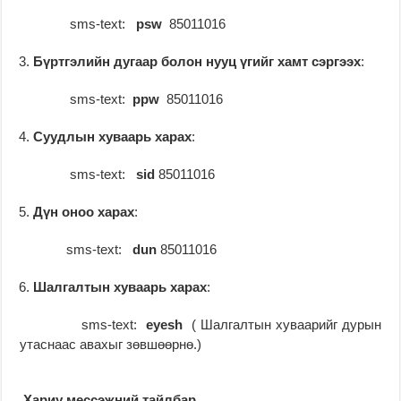
sms-text:
psw
85011016
Бүртгэлийн дугаар болон нууц үгийг хамт сэргээх
:
sms-text:
ppw
85011016
Суудлын хуваарь харах
:
sms-text:
sid
85011016
Дүн оноо харах
:
sms-text:
dun
85011016
Шалгалтын хуваарь харах
:
sms-text:
eyesh
( Шалгалтын хуваарийг дурын
утаснаас авахыг зөвшөөрнө.)
Хариу мессэжний тайлбар