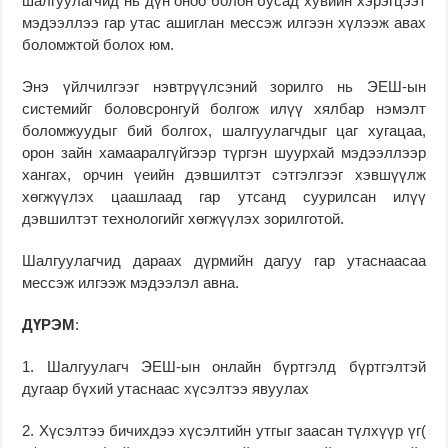
шалгуулагчид нь дүн оноо болон бусад хувийн хэрэгцээт
мэдээллээ гар утас ашиглан мессэж илгээн хүлээж авах
боломжтой болох юм.
Энэ үйлчилгээг нэвтрүүлсэний зорилго нь ЭЕШ-ын
системийг боловсронгуй болгож илүү хялбар нэмэлт
боломжуудыг бий болгох, шалгуулагчдыг цаг хугацаа,
орон зайн хамааралгүйгээр түргэн шуурхай мэдээллээр
хангах, орчин үеийн дэвшилтэт сэтгэлгээг хэвшүүлж
хөгжүүлэх цаашлаад гар утсанд суурилсан илүү
дэвшилтэт технологийг хөгжүүлэх зорилготой.
Шалгуулагчид дараах дүрмийн дагуу гар утаснаасаа
мессэж илгээж мэдээлэл авна.
ДҮРЭМ
:
1. Шалгуулагч ЭЕШ-ын онлайн бүртгэлд бүртгэлтэй
дугаар бүхий утаснаас хүсэлтээ явуулах
2. Хүсэлтээ бичихдээ хүсэлтийн утгыг заасан түлхүүр үг(