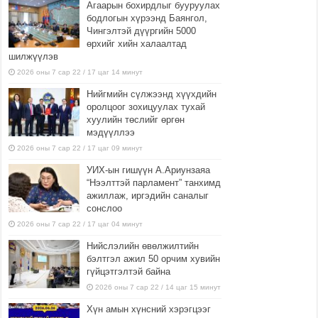
Агаарын бохирдлыг бууруулах
бодлогын хүрээнд Баянгол,
Чингэлтэй дүүргийн 5000
өрхийг хийн халаалтад
шилжүүлэв
2026 оны 7 сар 22 / 17 цаг 14 минут
Нийгмийн сүлжээнд хүүхдийн
оролцоог зохицуулах тухай
хуулийн төслийг өргөн
мэдүүллээ
2026 оны 7 сар 22 / 17 цаг 09 минут
УИХ-ын гишүүн А.Ариунзаяа
“Нээлттэй парламент” танхимд
ажиллаж, иргэдийн саналыг
сонслоо
2026 оны 7 сар 22 / 17 цаг 04 минут
Нийслэлийн өвөлжилтийн
бэлтгэл ажил 50 орчим хувийн
гүйцэтгэлтэй байна
2026 оны 7 сар 22 / 14 цаг 15 минут
Хүн амын хүнсний хэрэгцээг