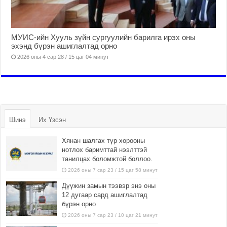
МУИС-ийн Хууль зүйн сургуулийн барилга ирэх оны
эхэнд бүрэн ашиглалтад орно
2026 оны 4 сар 28 / 15 цаг 04 минут
Шинэ
Их Үзсэн
Хянан шалгах түр хорооны
нотлох баримттай нээлттэй
танилцах боломжтой боллоо.
2026 оны 7 сар 23 / 15 цаг 58 минут
Дүүжин замын тээвэр энэ оны
12 дугаар сард ашиглалтад
бүрэн орно
2026 оны 7 сар 23 / 10 цаг 21 минут