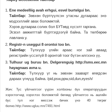
Ene medeelliig avah erhgui, esvel burtelgui bn.
Тайлбар:
Зөвхөн бүртгүүлсэн утасны дугаараас энэ
мэдээллийг авах боломжтой.
Хэрэв дугаараа солих бол БҮТөвд хүсэлт гаргана.
Эсвэл амжилттай бүртгэгдээгүй байна. Та төлбөрөө
лавлана у.
Registr-n useggui 8 orontoi too bn.
Тайлбар:
Түлхүүр үгийн араас нэг зай аваад
регистрийн үссэггүй 8 оронтой тоог бүтэн илгээнэ үү.
Tulhuur ug buruu bn. Delgerenguig http://sms.eec.mn
hayagnaas avna u.
Тайлбар:
Түлхүүр үг нь зөвхөн зааварт өгөгдсөн
дараах үгнүүд байна. /pid,psw,ppw,sid,dun,eyesh/
Жич: Тус үйлчилгээг үүрэн холбооны бүх операторуудын
хэрэглэгчид хэрэглэх боломжтой бөгөөд үйлчилгээ нь ашгийн
бус тул нэг мессэж бичих үнэ 40 төгрөг
болно.
http://www.ugluu.mn/7491.html