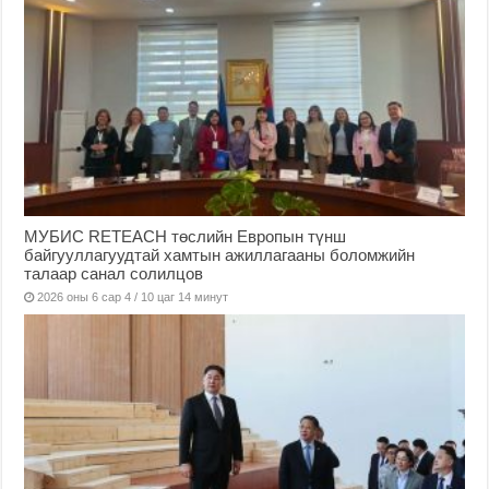
МУБИС RETEACH төслийн Европын түнш
байгууллагуудтай хамтын ажиллагааны боломжийн
талаар санал солилцов
2026 оны 6 сар 4 / 10 цаг 14 минут