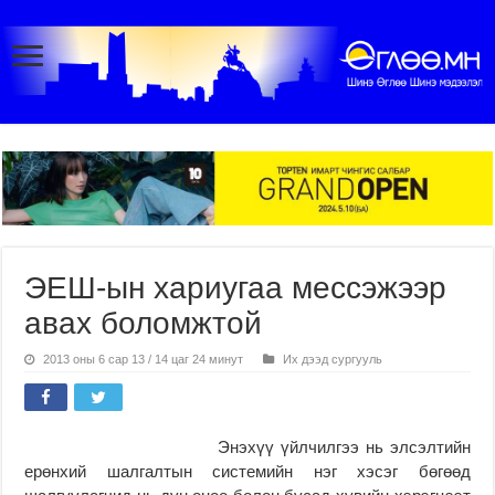
ЭЕШ-ын хариугаа мессэжээр
авах боломжтой
2013 оны 6 сар 13 / 14 цаг 24 минут
Их дээд сургууль
Энэхүү үйлчилгээ нь элсэлтийн
ерөнхий шалгалтын системийн нэг хэсэг бөгөөд