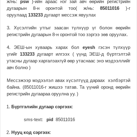
ж/нь:
psw
)-ийн араас нэг зай авч өөрийн регистрийн
дугаарын 8-н оронтой тоо( ж/нь:
85011016
)-г
оруулаад
133233
дугаарт мессэж явуулах
3. Хүсэлтийн утгыг заасан түлхүүр үг болон өөрийн
регистрийн дугаарын 8-н оронтой тоо зэргээ зөв оруулах.
4. ЭЕШ-ын хуваарь харах бол
eyesh
гэсэн түлхүүр
үгийг
133233
дугаарт илгээх ( үүнд ЭЕШ-д бүртгэлтэй
утасны дугаар харгалзахгүй өөр утаснаас энэ мэдээллийг
авч болно )
Мессэжээр мэдээлэл авах хүсэлтүүд дараах хэлбэртэй
байна. (85011016-г жишээ татав. Та үүний оронд өөрийн
регистрийн дугаараа оруулна уу. )
Бүртгэлийн дугаар сэргээх
:
sms-text:
pid
85011016
Нууц код сэргээх
: