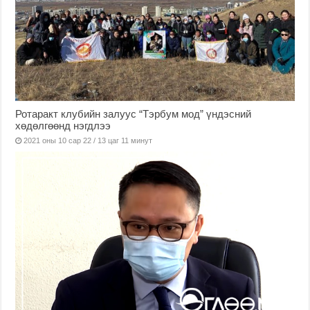
Ротаракт клубийн залуус “Тэрбум мод” үндэсний
хөдөлгөөнд нэгдлээ
2021 оны 10 сар 22 / 13 цаг 11 минут