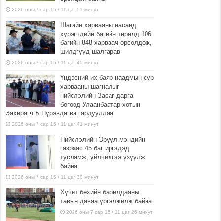
2026 оны 7 сар 15 / 11 цаг 51 минут
Шагайн харвааны насанд
хүрэгчдийн багийн төрөлд 106
багийн 848 харваач өрсөлдөж,
шилдгүүд шалгарав
2026 оны 7 сар 15 / 11 цаг 45 минут
Үндэсний их баяр наадмын сур
харвааны шагналыг
нийслэлийн Засаг дарга
бөгөөд Улаанбаатар хотын
Захирагч Б.Пүрэвдагва гардууллаа
2026 оны 7 сар 15 / 11 цаг 41 минут
Нийслэлийн Эрүүл мэндийн
газраас 45 баг иргэдэд
тусламж, үйлчилгээ үзүүлж
байна
2026 оны 7 сар 15 / 11 цаг 30 минут
Хүчит бөхийн барилдааны
тавын даваа үргэлжилж байна
2026 оны 7 сар 15 / 11 цаг 26 минут