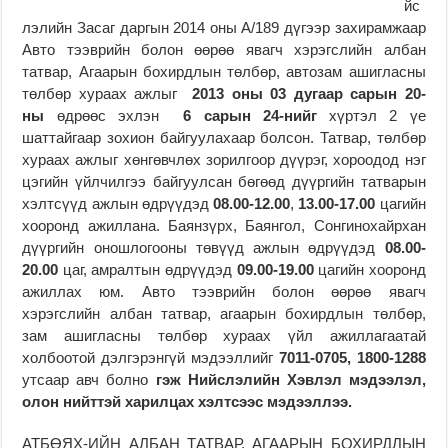
йс
лэлийн Засаг даргын 2014 оны А/189 дүгээр захирамжаар
Авто тээврийн болон өөрөө явагч хэрэгслийн албан
татвар, Агаарын бохирдлын төлбөр, автозам ашигласны
төлбөр хураах ажлыг
2013 оны 03 дугаар сарын 20-
ны
өдрөөс эхлэн
6 сарын 24-нийг
хүртэл 2 үе
шаттайгаар зохион байгуулахаар болсон. Татвар, төлбөр
хураах ажлыг хөнгөвчлөх зорилгоор дүүрэг, хороодод нэг
цэгийн үйлчилгээ байгуулсан бөгөөд дүүргийн татварын
хэлтсүүд ажлын өдрүүдэд
08.00-12.00
,
13.00-17.00
цагийн
хооронд ажиллана. Баянзүрх, Баянгол, Сонгинохайрхан
дүүргийн оношлогооны төвүүд ажлын өдрүүдэд
08.00-
20.00
цаг, амралтын өдрүүдэд
09.00-19.00
цагийн хооронд
ажиллах юм. Авто тээврийн болон өөрөө явагч
хэрэгслийн албан татвар, агаарын бохирдлын төлбөр,
зам ашигласны төлбөр хураах үйл ажиллагаатай
холбоотой дэлгэрэнгүй мэдээллийг
7011
-0705
, 1800-1288
утсаар авч болно
гэж Нийслэлийн Хэвлэл мэдээлэл,
олон нийттэй харилцах хэлтсээс мэдээллээ.
АТБӨЯХ-ИЙН АЛБАН ТАТВАР, АГААРЫН БОХИРДЛЫН