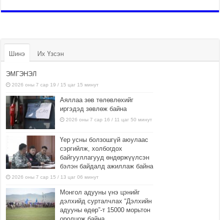
Шинэ
Их Үзсэн
ЭМГЭНЭЛ
2026 оны 7 сар 19 / 15 цаг 15 минут
Аяллаа зөв төлөвлөхийг
иргэдэд зөвлөж байна
2026 оны 7 сар 16 / 11 цаг 50 минут
Үер усны болзошгүй аюулаас
сэргийлж, холбогдох
байгууллагууд өндөржүүлсэн
бэлэн байдалд ажиллаж байна
2026 оны 7 сар 15 / 13 цаг 06 минут
Монгол адууны үнэ цэнийг
дэлхийд сурталчлах “Дэлхийн
адууны өдөр”-т 15000 морьтон
оролцож байна