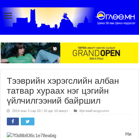
Тээврийн хэрэгслийн албан
татвар хураах нэг цэгийн
үйлчилгээний байршил
2014 оны 3 сар 20 / 16 цаг 10 минут
Иргэний мэдээлэл
Ни