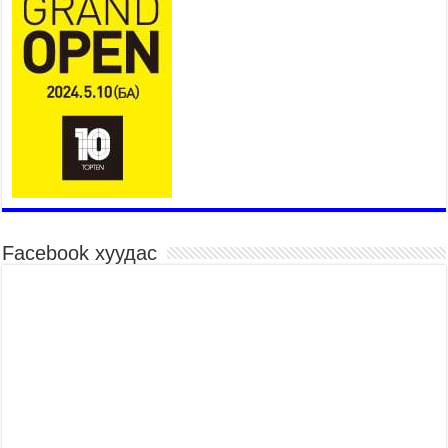
2026 оны 7 сар 15 / 10 цаг 58 минут
Үндэсний их баяр наадмын шагайн харваа
насанд хүрэгчдийн багийн харваагаар
үргэлжилж байна
2026 оны 7 сар 15 / 10 цаг 52 минут
Үндэсний их баяр наадмын хүчит бөхийн
барилдаан эхэллээ
2026 оны 7 сар 15 / 10 цаг 46 минут
Үндэсний хувцасны өдрийг тохиолдуулан
“Дээлтэй монгол наадам” боллоо
2026 оны 7 сар 15 / 10 цаг 41 минут
Facebook хуудас
МОНГОЛ УЛСЫН ЕРӨНХИЙ САЙД Н.УЧРАЛ
БАЯР НААДМЫН НЭЭЛТЭД ОРОЛЦОЖ,
НААДАМЧИН ОЛОНД МЭНДЧИЛГЭЭ
ДЭВШҮҮЛЭВ
2026 оны 7 сар 14 / 17 цаг 56 минут
МОНГОЛ УЛСЫН ЕРӨНХИЙ САЙД Н.УЧРАЛ
БҮГД НАЙРАМДАХ СОЛОНГОС УЛСЫН
ЕРӨНХИЙЛӨГЧ И ЖЭ МЁН-Д БАРААЛХАВ
2026 оны 7 сар 14 / 17 цаг 51 минут