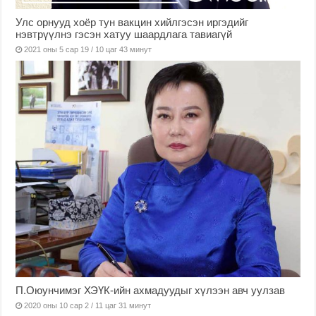
Улс орнууд хоёр тун вакцин хийлгэсэн иргэдийг
нэвтрүүлнэ гэсэн хатуу шаардлага тавиагүй
2021 оны 5 сар 19 / 10 цаг 43 минут
П.Оюунчимэг ХЭҮК-ийн ахмадуудыг хүлээн авч уулзав
2020 оны 10 сар 2 / 11 цаг 31 минут