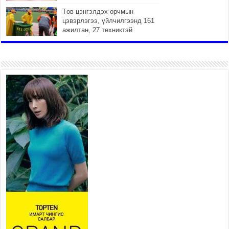
Төв цэнгэлдэх орчмын
цэвэрлэгээ, үйлчилгээнд 161
ажилтан, 27 техниктэй
ажиллаж байна
2026 оны 7 сар 15 / 11 цаг 22 минут
Наадмын амралтын өдрүүдэд нийслэлийн эрүүл
мэндийн байгууллагууд дараах хуваарийн дагуу
ажиллана
2026 оны 7 сар 15 / 11 цаг 18 минут
Үндэсний их баяр наадам эхэллээ
2026 оны 7 сар 15 / 11 цаг 14 минут
Үер усны аюулаас сэргийлж, нийслэлийн Онцгой
байдлын газрын 162 алба хаагч үүрэг гүйцэтгэж
байна
2026 оны 7 сар 15 / 11 цаг 07 минут
Үндэсний их сурын харваанд 850 харваач цэц
мэргэнээ сорьж байна
2026 оны 7 сар 15 / 11 цаг 03 минут
Төв цэнгэлдэхийн эргэн тойронд