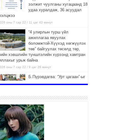
ээлжит чуулганы хугацаанд 18
удаа хуралдаж, 36 асуудал
лэлцжээ
026 оны 7 сар 22 / 11 цаг 43 минут
“4 улирлын турш үйл
ажиллагаа явуулах
боломжтой-Хүүхэд хөгжүүлэх
төв” байгуулах төсөлд төр,
вийн хэвшлийн түншлэлийн хүрээнд хамтран
иллахыг урьж байна
026 оны 7 сар 22 / 9 цаг 28 минут
Б.Пүрэвдагва: “Урт цагаан”-ыг
залуучууд чөлөөт цагаа
өнгөрүүлдэг, жуулчид зорьж
ирдэг цэг болгоно
026 оны 7 сар 21 / 16 цаг 47 минут
Тусгай замын автобус /BRT/
төслийн удирдах хорооны
ээлжит хуралдаан боллоо
2026 оны 7 сар 21 / 16 цаг 43 минут
Ерөнхий сайд Н.Учрал БНХАУ-