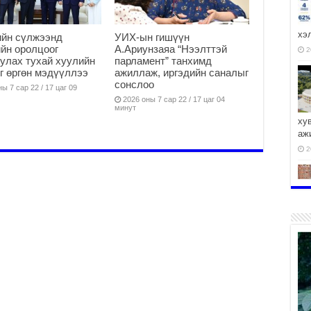
хэ
ийн сүлжээнд
УИХ-ын гишүүн
йн оролцоог
А.Ариунзаяа “Нээлттэй
2
улах тухай хуулийн
парламент” танхимд
г өргөн мэдүүллээ
ажиллаж, иргэдийн саналыг
сонслоо
ы 7 сар 22 / 17 цаг 09
2026 оны 7 сар 22 / 17 цаг 04
минут
ху
аж
2
2