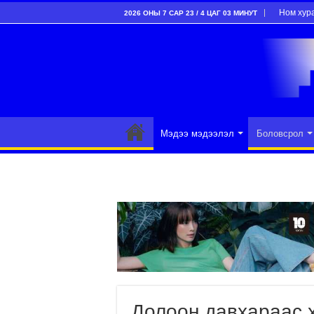
Ном хур
2026 ОНЫ 7 САР 23 / 4 ЦАГ 03 МИНУТ
Мэдээ мэдээлэл
Боловсрол
Долоон давхараас 