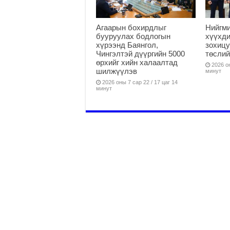
Агаарын бохирдлыг
Нийгм
бууруулах бодлогын
хүүхди
хүрээнд Баянгол,
зохицу
Чингэлтэй дүүргийн 5000
төслий
өрхийг хийн халаалтад
2026 он
шилжүүлэв
минут
2026 оны 7 сар 22 / 17 цаг 14
минут