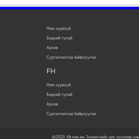
Ном хурахуй
Бидний тухай
Архив
Сурталчилгаа байрлуулах
FH
Ном хурахуй
Бидний тухай
Архив
Сурталчилгаа байрлуулах
@2023 -Өглөө.мн Зохиогчийн эрх хуулиар ха