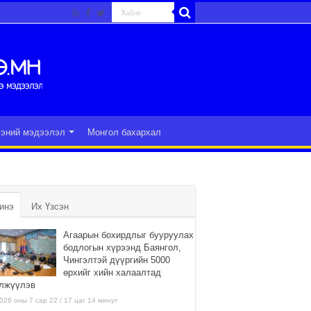
гэний мэдээлэл
Монгол бахархал
инэ
Их Үзсэн
Агаарын бохирдлыг бууруулах
бодлогын хүрээнд Баянгол,
Чингэлтэй дүүргийн 5000
өрхийг хийн халаалтад
лжүүлэв
026 оны 7 сар 22 / 17 цаг 14 минут