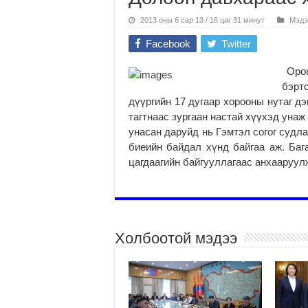
2013 оны 6 сар 13 / 16 цаг 31 минут
Мэдэ
Facebook
Twitter
Орон
бэрт
дүүргийн 17 дугаар хорооны нутаг д
тагтнаас зургаан настай хүүхэд унаж
унасан даруйд нь Гэмтэл согог судл
биеийн байдал хүнд байгаа аж. Баг
цагдаагийн байгууллагаас анхааруул
Холбоотой мэдээ