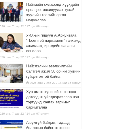
Нийгмийн сүлжээнд хүүхдийн
оролцоог зохицуулах тухай
хуулийн төслийг өргөн
мэдүүллээ
026 оны 7 сар 22 / 17 цаг 09 минут
УИХ-ын гишүүн А.Ариунзаяа
“Нээлттэй парламент” танхимд
ажиллаж, иргэдийн саналыг
сонслоо
026 оны 7 сар 22 / 17 цаг 04 минут
Нийслэлийн өвөлжилтийн
бэлтгэл ажил 50 орчим хувийн
гүйцэтгэлтэй байна
2026 оны 7 сар 22 / 14 цаг 15 минут
Хүн амын хүнсний хэрэгцээг
дотоодын үйлдвэрлэлээр нэн
тэргүүнд хангах зарчмыг
баримтална
026 оны 7 сар 22 / 14 цаг 07 минут
Аюулгүй байдал, гадаад
бодлогын байнгын хороо