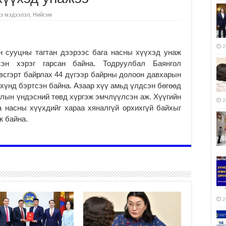
э мэдээлэл
,
Нийгэм
2
 сууцны тагтан дээрээс бага насны хүүхэд унаж
сэн хэрэг гарсан байна. Тодруулбал Баянгол
эвсгэрт байрлах 44 дүгээр байрны долоон давхарын
 хүнд бэртсэн байна. Азаар хүү амьд үлдсэн бөгөөд
алын үндэсний төвд хүргэж эмчлүүлсэн аж. Хүүгийн
2
а насны хүүхдийг хараа хяналгүй орхихгүй байхыг
ж байна.
2