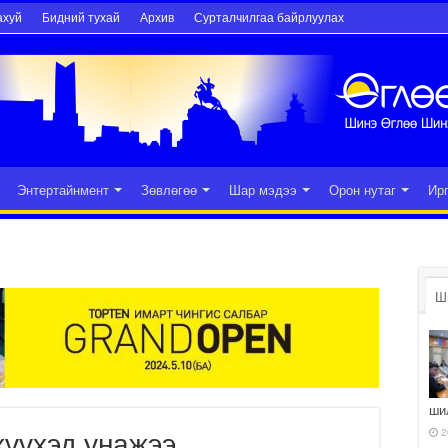
ахуй
Бидний тухай
Архив
Сурталчилгаа байрлуулах
Энтертайнмент
Зөвлөгөө
Шар мэдээ
Орон нутаг
Ир
Ш
ши
2
хүүхэд унажээ