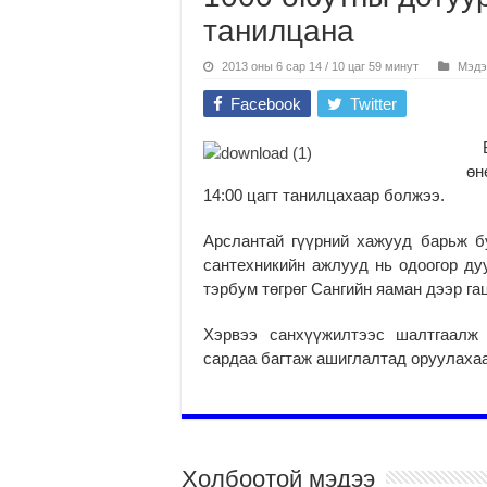
танилцана
2013 оны 6 сар 14 / 10 цаг 59 минут
Мэдэ
Facebook
Twitter
Бо
өн
14:00 цагт танилцахаар болжээ.
Арслантай гүүрний хажууд барьж б
сантехникийн ажлууд нь одоогор ду
тэрбум төгрөг Сангийн яаман дээр га
Хэрвээ санхүүжилтээс шалтгаалж 
сардаа багтаж ашиглалтад оруулахаа
Холбоотой мэдээ