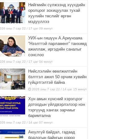
Нийгмийн сүлжээнд хүүхдийн
оролцоог зохицуулах тухай
хуулийн төслийг өргөн
мэдүүллээ
026 оны 7 сар 22 / 17 цаг 09 минут
УИХ-ын гишүүн А.Ариунзаяа
“Нээлттэй парламент” танхимд
ажиллаж, иргэдийн саналыг
сонслоо
026 оны 7 сар 22 / 17 цаг 04 минут
Нийслэлийн өвөлжилтийн
бэлтгэл ажил 50 орчим хувийн
гүйцэтгэлтэй байна
2026 оны 7 сар 22 / 14 цаг 15 минут
Хүн амын хүнсний хэрэгцээг
дотоодын үйлдвэрлэлээр нэн
тэргүүнд хангах зарчмыг
баримтална
026 оны 7 сар 22 / 14 цаг 07 минут
Аюулгүй байдал, гадаад
бодлогын байнгын хороо