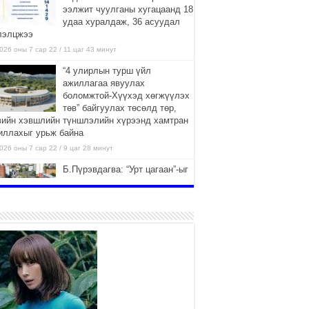
ээлжит чуулганы хугацаанд 18
удаа хуралдаж, 36 асуудал
лэлцжээ
026 оны 7 сар 22 / 11 цаг 43 минут
“4 улирлын турш үйл
ажиллагаа явуулах
боломжтой-Хүүхэд хөгжүүлэх
төв” байгуулах төсөлд төр,
вийн хэвшлийн түншлэлийн хүрээнд хамтран
иллахыг урьж байна
026 оны 7 сар 22 / 9 цаг 28 минут
Б.Пүрэвдагва: “Урт цагаан”-ыг
залуучууд чөлөөт цагаа
өнгөрүүлдэг, жуулчид зорьж
ирдэг цэг болгоно
026 оны 7 сар 21 / 16 цаг 47 минут
Тусгай замын автобус /BRT/
төслийн удирдах хорооны
ээлжит хуралдаан боллоо
2026 оны 7 сар 21 / 16 цаг 43 минут
Ерөнхий сайд Н.Учрал БНХАУ-