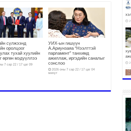
хэ
2
ийн сүлжээнд
УИХ-ын гишүүн
йн оролцоог
А.Ариунзаяа “Нээлттэй
ху
улах тухай хуулийн
парламент” танхимд
аж
г өргөн мэдүүллээ
ажиллаж, иргэдийн саналыг
сонслоо
2
ы 7 сар 22 / 17 цаг 09
2026 оны 7 сар 22 / 17 цаг 04
минут
2