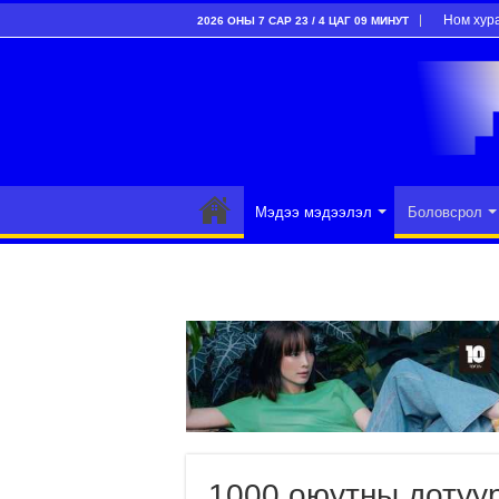
Ном хур
2026 ОНЫ 7 САР 23 / 4 ЦАГ 09 МИНУТ
Мэдээ мэдээлэл
Боловсрол
1000 оюутны дотуу