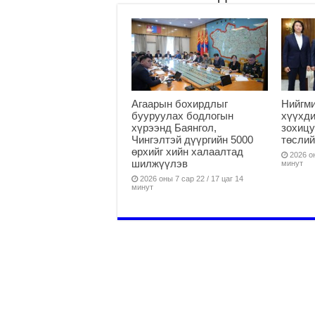
Агаарын бохирдлыг
Нийгм
бууруулах бодлогын
хүүхди
хүрээнд Баянгол,
зохицу
Чингэлтэй дүүргийн 5000
төслий
өрхийг хийн халаалтад
2026 он
шилжүүлэв
минут
2026 оны 7 сар 22 / 17 цаг 14
минут