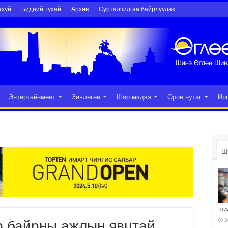
ахуй
Бидний тухай
Архив
Сурталчилгаа байрлуулах
Энтертайнмент
Зөвлөгөө
Шар мэдээ
Орон нутаг
Ир
Ш
ши
2
р байрны ажлын явцтай