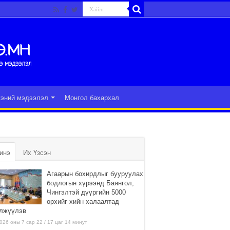
гэний мэдээлэл
Монгол бахархал
инэ
Их Үзсэн
Агаарын бохирдлыг бууруулах
бодлогын хүрээнд Баянгол,
Чингэлтэй дүүргийн 5000
өрхийг хийн халаалтад
лжүүлэв
026 оны 7 сар 22 / 17 цаг 14 минут