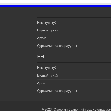
Ном хурахуй
Бидний тухай
Архив
Сурталчилгаа байрлуулах
FH
Ном хурахуй
Бидний тухай
Архив
Сурталчилгаа байрлуулах
@2023 -Өглөө.мн Зохиогчийн эрх хуулиар ха