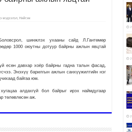
э мэдээлэл
,
Нийгэм
2
ловсрол, шинжлэх ухааны сайд Л.Гантөмөр
өөдөр 1000 оюутны дотуур байрны ажлын явцтай
2
уй есөн давхар хоёр байрны гадна талын фасад,
усчээ. Энэхүү барилгын ажлын санхүүжилтийн нэг
цчихаад байгаа юм.
хугацаа алдахгүй бол байрыг ирэх наймдугаар
р төлөвлөсөн аж.
2