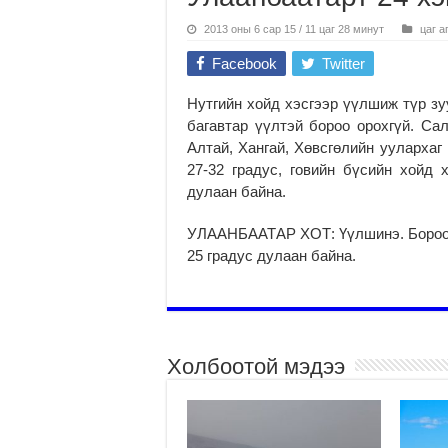
2013 оны 6 сар 15 / 11 цаг 28 минут
цаг а
Facebook
Twitter
Нутгийн хойд хэсгээр үүлшиж түр зу
багавтар үүлтэй бороо орохгүй. Сал
Алтай, Хангай, Хөвсгөлийн уулархаг 
27-32 градус, говийн бүсийн хойд х
дулаан байна.
УЛААНБААТАР ХОТ: Үүлшинэ. Бороо о
25 градус дулаан байна.
Холбоотой мэдээ