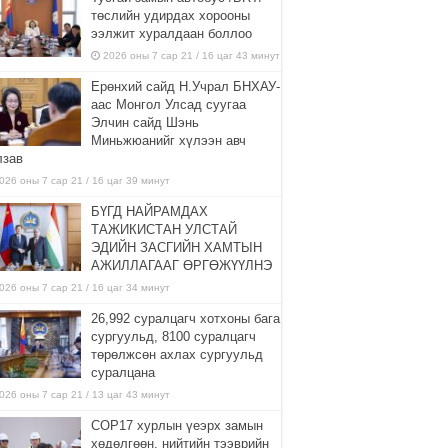
төслийн удирдах хорооны
ээлжит хуралдаан боллоо
2026 оны 7 сар 21 / 16 цаг 43 минут
Ерөнхий сайд Н.Учрал БНХАУ-
аас Монгол Улсад суугаа
Элчин сайд Шэнь
Миньжюанийг хүлээн авч
лзав
026 оны 7 сар 21 / 16 цаг 39 минут
БҮГД НАЙРАМДАХ
ТАЖИКИСТАН УЛСТАЙ
ЭДИЙН ЗАСГИЙН ХАМТЫН
АЖИЛЛАГААГ ӨРГӨЖҮҮЛНЭ
026 оны 7 сар 21 / 16 цаг 34 минут
26,992 суралцагч хотхоны бага
сургуульд, 8100 суралцагч
төрөлжсөн ахлах сургуульд
суралцана
026 оны 7 сар 21 / 13 цаг 43 минут
COP17 хурлын үеэрх замын
хөдөлгөөн, нийтийн тээврийн