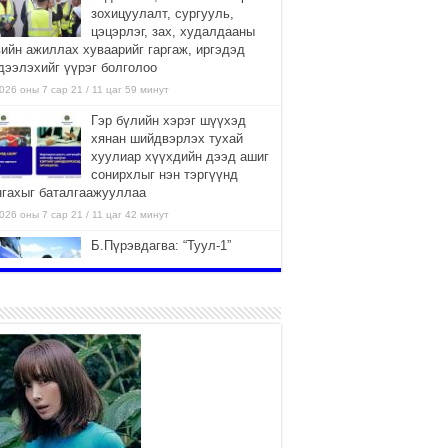
зохицуулалт, сургууль,
цэцэрлэг, зах, худалдааны
вийн ажиллах хуваарийг гаргаж, иргэдэд
дээлэхийг үүрэг болголоо
026 оны 7 сар 21 / 11 цаг 59 минут
Гэр бүлийн хэрэг шүүхэд
хянан шийдвэрлэх тухай
хуулиар хүүхдийн дээд ашиг
сонирхлыг нэн тэргүүнд
нгахыг баталгаажууллаа
026 оны 7 сар 21 / 11 цаг 42 минут
Б.Пүрэвдагва: “Туул-1”
коллекторыг ашиглалтад
оруулж байж бид гэр
хорооллыг барилгажуулна
026 оны 7 сар 21 / 10 цаг 15 минут
НИЙСЛЭЛ, АЙМГИЙН
УДИРДЛАГУУДЫН АЖЛЫГ
ХҮНД СУРТЛЫГ БУУРУУЛЖ,
ИРГЭД, АЖ АХУЙН НЭГЖИЙН
ААГ ХЭРХЭН ХӨНГӨЛСНӨӨР ДҮГНЭНЭ
026 оны 7 сар 21 / 10 цаг 09 минут