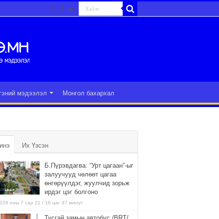
гэний мэдээлэл
Монгол бахархал
инэ
Их Үзсэн
Б.Пүрэвдагва: “Урт цагаан”-ыг
залуучууд чөлөөт цагаа
өнгөрүүлдэг, жуулчид зорьж
ирдэг цэг болгоно
026 оны 7 сар 21 / 16 цаг 47 минут
Тусгай замын автобус /BRT/