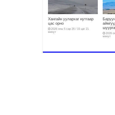
Хангайн уулархаг нутгаар
Баруун
цас орно
аймгуу
шуург
2026 оны 5 сар 26 / 15 цаг 21
минут
2026 он
минут