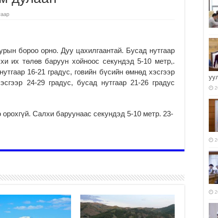
гаар
урын бороо орно. Дуу цахилгаантай. Бусад нутгаар
хи их төлөв баруун хойноос секундэд 5-10 метр,.
нутгаар 16-21 градус, говийн бүсийн өмнөд хэсгээр
уу
эсгээр 24-29 градус, бусад нутгаар 21-26 градус
2
рохгүй. Салхи баруунаас секундэд 5-10 метр. 23-
2
2