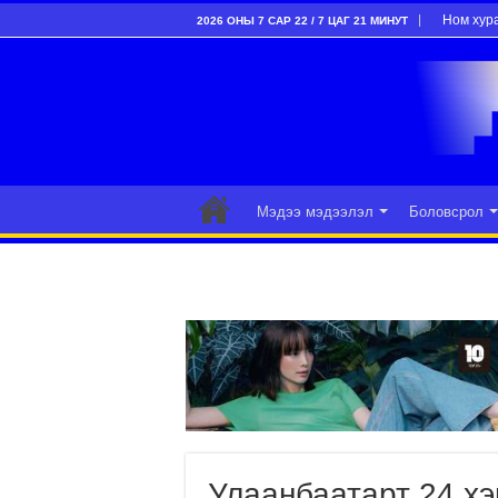
Ном хур
2026 ОНЫ 7 САР 22 / 7 ЦАГ 21 МИНУТ
Мэдээ мэдээлэл
Боловсрол
Улаанбаатарт 24 хэ