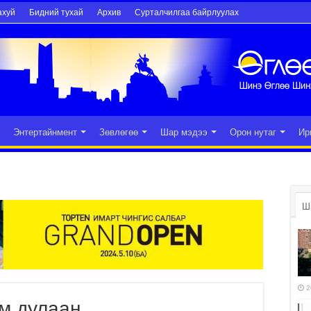
ахуй
Бидний тухай
Архив
Сурталчилгаа байрлуулах
Энтертайнмент
Зөвлөгөө
Шар мэдээ
Орон нутаг
Ир
Ш
2
м дулаан