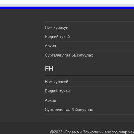
Ном хурахуй
Бидний тухай
Архив
Сурталчилгаа байрлуулах
FH
Ном хурахуй
Бидний тухай
Архив
Сурталчилгаа байрлуулах
@2023 -Өглөө.мн Зохиогчийн эрх хуулиар ха