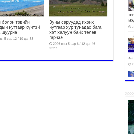
тө
мэ
 болон төвийн
Зуны саруудад ихэнх
дын нутгаар хүчтэй
нутгаар хур тунадас бага,
2
а шуурна
хэт халуун байх төлөв
гарчээ
ы 5 сар 12 / 10 цаг 33
2026 оны 5 сар 6 / 12 цаг 46
минут
ха
2
2
АЧ
2