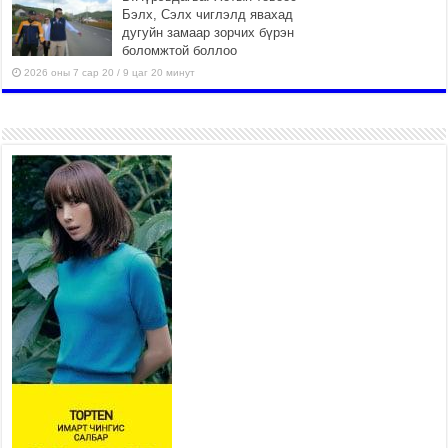
Бэлх, Сэлх чиглэлд явахад
дугуйн замаар зорчих бүрэн
боломжтой боллоо
2026 оны 7 сар 20 / 9 цаг 20 минут
Хан-Уул дүүрэг, Чингисийн
өргөн чөлөөний ус зайлуулах
шугам хоолойн ажил 80
хувьтай үргэлжилж байна
2026 оны 7 сар 20 / 9 цаг 14 минут
Усархаг аадар бороо орж байгаа тул аюулгүй
байдлаа хангаж, үер усны аюулаас
сэрэмжлэхийг нийслэлийн Онцгой байдлын
газраас анхааруулж байна
2026 оны 7 сар 20 / 9 цаг 09 минут
311 алба хаагч, 119 техник хэрэгсэлтэй ажиллаж
үер усны аюул, болзошгүй эрсдэлээс сэргийлж
байна
2026 оны 7 сар 20 / 9 цаг 05 минут
Аяллаа зөв төлөвлөхийг иргэдэд зөвлөж байна
2026 оны 7 сар 16 / 11 цаг 50 минут