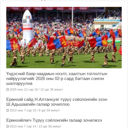
Үндэсний баяр наадмын нээлт, хаалтын тоглолтын
найруулагчийг 2026 оны 02-р сард багтаан сонгон
шалгаруулна
2025 оны 12 сар 10 / 12 цаг 36 минут
Ерөнхий сайд Н.Алтанхуяг түрүү соёолонгийн эзэн
Ш.Адьшаагийн галаар зочиллоо
2013 оны 7 сар 15 / 9 цаг 59 минут
Ерөнхийлөгч Түрүү соёлонгийн галаар зочилжээ
2013 оны 7 сар 14 / 13 цаг 06 минут