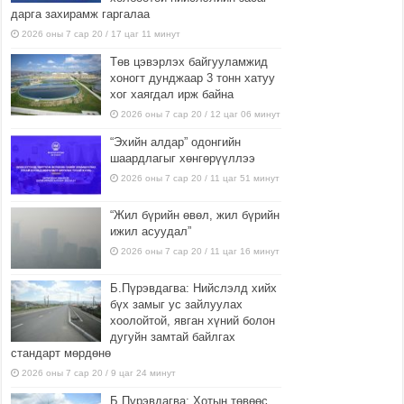
дарга захирамж гаргалаа
2026 оны 7 сар 20 / 17 цаг 11 минут
Төв цэвэрлэх байгууламжид
хоногт дунджаар 3 тонн хатуу
хог хаягдал ирж байна
2026 оны 7 сар 20 / 12 цаг 06 минут
“Эхийн алдар” одонгийн
шаардлагыг хөнгөрүүллээ
2026 оны 7 сар 20 / 11 цаг 51 минут
“Жил бүрийн өвөл, жил бүрийн
ижил асуудал”
2026 оны 7 сар 20 / 11 цаг 16 минут
Б.Пүрэвдагва: Нийслэлд хийх
бүх замыг ус зайлуулах
хоолойтой, явган хүний болон
дугуйн замтай байлгах
стандарт мөрдөнө
2026 оны 7 сар 20 / 9 цаг 24 минут
Б.Пүрэвдагва: Хотын төвөөс