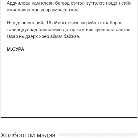
Ардчилсан нам ялсан бөгөөд сэтгэл зүтгэлээ нэгдэн сайн
ажиллахаа мөн үеэр амласан юм.
Нэр дэвшигч нийт 16 аймагт очиж, мөрийн хөтөлбөрөө
танилцуулаад байгаагийн дотор хамгийн зуншлага сайтай
газар нь дээрх хоёр аймаг байжээ.
М.СУРА
Холбоотой мэдээ