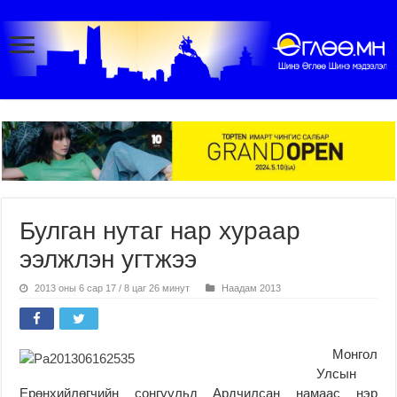
Булган нутаг нар хураар
ээлжлэн угтжээ
2013 оны 6 сар 17 / 8 цаг 26 минут
Наадам 2013
Монгол
Улсын
Ерөнхийлөгчийн сонгуульд Ардчилсан намаас нэр