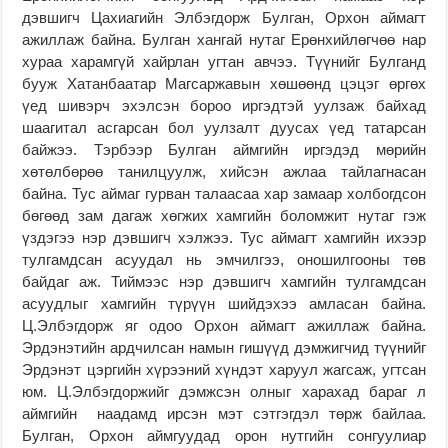
дэвшигч Цахиагийн Элбэгдорж Булган, Орхон аймагт
ажиллаж байна. Булган хангай нутаг Ерөнхийлөгчөө нар
хураа харамгүй хайрлан угтан авчээ. Түүнийг Булганд
бууж Хатанбаатар Магсаржавын хөшөөнд цэцэг өргөх
үед шивэрч эхэлсэн бороо иргэдтэй уулзаж байхад
шаагитал асгарсан бол уулзалт дуусах үед татарсан
байжээ. Тэрбээр Булган аймгийн иргэдэд мөрийн
хөтөлбөрөө танилцуулж, хийсэн ажлаа тайлагнасан
байна. Тус аймаг гурван талаасаа хар замаар холбогдсон
бөгөөд зам дагаж хөгжих хамгийн боломжит нутаг гэж
үздэгээ нэр дэвшигч хэлжээ. Тус аймагт хамгийн ихээр
тулгамдсан асуудал нь эмчилгээ, оношилгооны төв
байдаг аж. Тиймээс нэр дэвшигч хамгийн тулгамдсан
асуудлыг хамгийн түрүүн шийдэхээ амласан байна.
Ц.Элбэгдорж яг одоо Орхон аймагт ажиллаж байна.
Эрдэнэтийн ардчилсан намын гишүүд дэмжигчид түүнийг
Эрдэнэт цэргийн хүрээний хүндэт харуул жагсаж, угтсан
юм. Ц.Элбэгдоржийг дэмжсэн олныг харахад бараг л
аймгийн наадамд ирсэн мэт сэтгэгдэл төрж байлаа.
Булган, Орхон аймгуудад орон нутгийн сонгуулиар