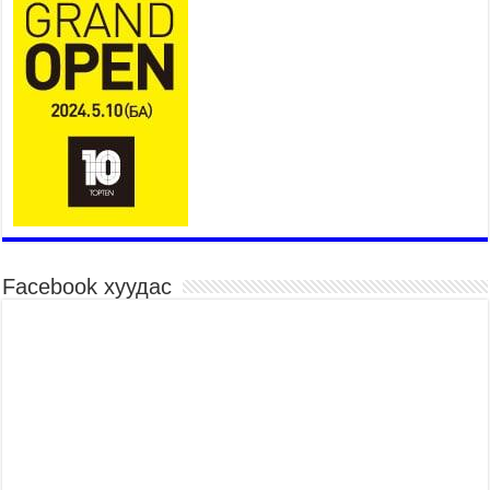
Үер усны болзошгүй аюулаас сэргийлж,
холбогдох байгууллагууд өндөржүүлсэн бэлэн
байдалд ажиллаж байна
2026 оны 7 сар 15 / 13 цаг 06 минут
Монгол адууны үнэ цэнийг дэлхийд сурталчлах
“Дэлхийн адууны өдөр”-т 15000 морьтон оролцож
байна
2026 оны 7 сар 15 / 11 цаг 51 минут
Шагайн харвааны насанд хүрэгчдийн багийн
төрөлд 106 багийн 848 харваач өрсөлдөж,
шилдгүүд шалгарав
2026 оны 7 сар 15 / 11 цаг 45 минут
Facebook хуудас
Үндэсний их баяр наадмын сур харвааны
шагналыг нийслэлийн Засаг дарга бөгөөд
Улаанбаатар хотын Захирагч Б.Пүрэвдагва
гардууллаа
2026 оны 7 сар 15 / 11 цаг 41 минут
Нийслэлийн Эрүүл мэндийн газраас 45 баг
иргэдэд тусламж, үйлчилгээ үзүүлж байна
2026 оны 7 сар 15 / 11 цаг 30 минут