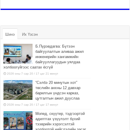
Шинэ
Их Үзсэн
Б.Пүрэвдагва: Бүтээн
байгуулалтын аливаа ажил
инженерийн хангамжийн
байгууллагуудын уялдаа
холбоогүйгээс саатах ёсгүй
2026 оны 7 сар 20 / 17 цаг 21 минут
“Сэлбэ 20 минутын хот”
төслийн анхны 12 давхар
барилгын үндсэн карказ,
цутгалтын ажил дууслаа
2026 оны 7 сар 20 / 17 цаг 17 минут
Мопед, скүүтер, тэдгээртэй
адилтгах үзүүлэлт бүхий
тээврийн хэрэгсэлтэй
холбоотой нийслэлийн засаг