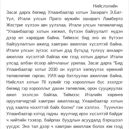
Нийслэлийн
Засаг дарга бөгөөд Улаанбаатар хотын Захирагч Э.Бат-
Үүл, Итали улсын Прато мужийн захирагч Ламберто
Жестриг хүлээн авч уулзлаа. Итали улсын төлөөлөгчид
“Улаанбаатар хотын хөгжил, бүтээн байгуулалт нүдэн
дээр ил харагдаж байна. Тиймээс бид энэ их бүтээн
байгуулалтын ажилд хамтран ажиллах хүсэлтэй байна.
Итали улсын зүгээс хотын дэд бүтцэд түлхүү анхаарч
ажиллах хүсэлтэй байгаа юм гээд хотын даргыг Итали
улсад албан ёсоор айлчлахыг урилаа. Засаг дарга “Бид
Улаанбаатар хотыг 2030 он хүртэл хөгжүүлэх ерөнхий
төлөвлөгөөг гарган, УИХ-аар батлуулан ажиллаж байна.
Нийслэл хотын 78 хувийг гэр хорооллын бүс эзэлдэг
бөгөөд гэр хорооллыг дахин төлөвлөж, орон сууцжуулах
ажил эхэлсэн байгаа. Тиймээс Италийн хөрөнгө
оруулагчидтай хамтран ажиллахад Улаанбаатар хотын
үүд хаалга нээлттэй байх болно” гэж хэллээ. Түүнчлэн
Улаанбаатар хотод гадны жуулчид ирэх хүсэлтэй байдаг
ч нийтийн тээвэр, байрлах буудлын асуудалд бэрхшээл
үүсдэг. Энэ тал дээр ч хамтран ажиллаж болох юм гээд