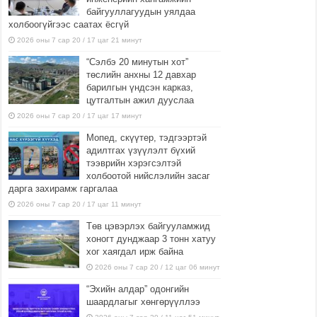
байгууллагуудын уялдаа
холбоогүйгээс саатах ёсгүй
2026 оны 7 сар 20 / 17 цаг 21 минут
“Сэлбэ 20 минутын хот”
төслийн анхны 12 давхар
барилгын үндсэн карказ,
цутгалтын ажил дууслаа
2026 оны 7 сар 20 / 17 цаг 17 минут
Мопед, скүүтер, тэдгээртэй
адилтгах үзүүлэлт бүхий
тээврийн хэрэгсэлтэй
холбоотой нийслэлийн засаг
дарга захирамж гаргалаа
2026 оны 7 сар 20 / 17 цаг 11 минут
Төв цэвэрлэх байгууламжид
хоногт дунджаар 3 тонн хатуу
хог хаягдал ирж байна
2026 оны 7 сар 20 / 12 цаг 06 минут
“Эхийн алдар” одонгийн
шаардлагыг хөнгөрүүллээ