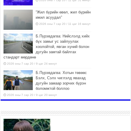
2026 оны 7 сар 20 / 11 цаг 51 минут
“Жил бүрийн өвөл, жил бүрийн
ижил асуудал”
2026 оны 7 сар 20 / 11 цаг 16 минут
Б.Пүрэвдагва: Нийслэлд хийх
бүх замыг ус зайлуулах
хоолойтой, явган хүний болон
дугуйн замтай байлгах
стандарт мөрдөнө
2026 оны 7 сар 20 / 9 цаг 24 минут
Б.Пүрэвдагва: Хотын төвөөс
Бэлх, Сэлх чиглэлд явахад
дугуйн замаар зорчих бүрэн
боломжтой боллоо
2026 оны 7 сар 20 / 9 цаг 20 минут
Хан-Уул дүүрэг, Чингисийн
өргөн чөлөөний ус зайлуулах
шугам хоолойн ажил 80
хувьтай үргэлжилж байна
2026 оны 7 сар 20 / 9 цаг 14 минут