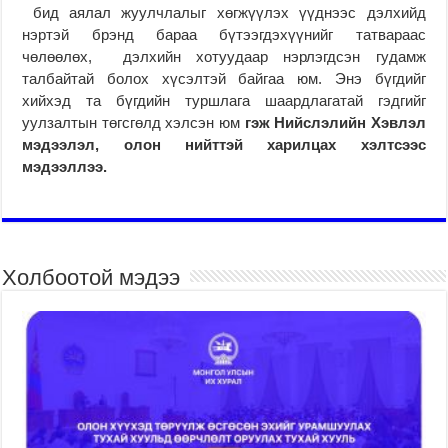
бид аялал жуулчлалыг хөгжүүлэх үүднээс дэлхийд
нэртэй брэнд бараа бүтээгдэхүүнийг татвараас
чөлөөлөх, дэлхийн хотуудаар нэрлэгдсэн гудамж
талбайтай болох хүсэлтэй байгаа юм. Энэ бүгдийг
хийхэд та бүгдийн туршлага шаардлагатай гэдгийг
уулзалтын төгсгөлд хэлсэн юм
гэж Нийслэлийн Хэвлэл
мэдээлэл, олон нийттэй харилцах хэлтсээс
мэдээллээ.
Холбоотой мэдээ