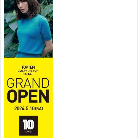
Усархаг аадар бороо орж
байгаа тул аюулгүй байдлаа
хангаж, үер усны аюулаас
сэрэмжлэхийг нийслэлийн
Онцгой байдлын газраас анхааруулж байна
2026 оны 7 сар 20 / 9 цаг 09 минут
311 алба хаагч, 119 техник хэрэгсэлтэй ажиллаж
үер усны аюул, болзошгүй эрсдэлээс сэргийлж
байна
2026 оны 7 сар 20 / 9 цаг 05 минут
Аяллаа зөв төлөвлөхийг иргэдэд зөвлөж байна
2026 оны 7 сар 16 / 11 цаг 50 минут
Үер усны болзошгүй аюулаас сэргийлж,
холбогдох байгууллагууд өндөржүүлсэн бэлэн
байдалд ажиллаж байна
2026 оны 7 сар 15 / 13 цаг 06 минут
Монгол адууны үнэ цэнийг дэлхийд сурталчлах
“Дэлхийн адууны өдөр”-т 15000 морьтон оролцож
байна
2026 оны 7 сар 15 / 11 цаг 51 минут