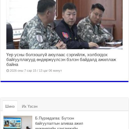
Үер усны болзошгүй аюулаас сэргийлж, холбогдох
байгууллагууд өндөржүүлсэн бэлэн байдалд ажиллаж
байна
2026 оны 7 сар 15 / 13 цаг 06 минут
Шинэ
Их Үзсэн
Б.Пүрэвдагва: Бүтээн
байгуулалтын аливаа ажил
инженерийн хангамжийн