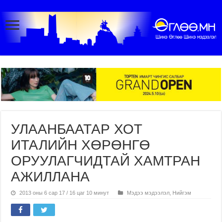
УЛААНБААТАР ХОТ
ИТАЛИЙН ХӨРӨНГӨ
ОРУУЛАГЧИДТАЙ ХАМТРАН
АЖИЛЛАНА
2013 оны 6 сар 17 / 16 цаг 10 минут
Мэдээ мэдээлэл
,
Нийгэм