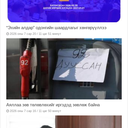
“Эхийн алдар” одонгийн шаардлагыг хөнгөрүүллээ
2026 оны 7 сар 20 / 11 цаг 51 минут
Аяллаа зөв төлөвлөхийг иргэдэд зөвлөж байна
2026 оны 7 сар 16 / 11 цаг 50 минут