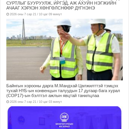
СУРТЛЫГ БУУРУУЛЖ, ИРГЭД, АЖ АХУЙН НЭГЖИЙН
АЧААГ ХЭРХЭН ХӨНГӨЛСНӨӨР ДҮГНЭНЭ
2026 оны 7 сар 21 / 10 цаг 09 минут
Байнгын хорооны дарга М.Мандхай Цөлжилттэй тэмцэх
тухай НҮБ-ын конвенцын талуудын 17 дугаар бага хурал
(СОР17)-ын бэлтгэл ажлын явцтай танилцлаа
2026 оны 7 сар 21 / 10 цаг 03 минут