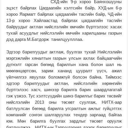
СХД-ийн 9-р хороо Баянхошууны
эцэст байрлах Цагдаагийн хэлтсийн байр, ХУД-ын 6-р
хороо Яармагт байрлах цагдаагийн тасгийн байр, ЧД-ийн
13-р хороо Хайлаастад байрлах цагдаагийн тасгийн
байруудыг актлан нийслэлийн өмчийн бүртгэлээс хасах
тухай асуудлыг нийслэлийн өмчийн харилцааны газрын
дэд дарга М.Батдорж танилцуулллаа.
Эдгээр барилгуудыг актлаж, буулгах тухай Нийслэлийн
мэргэжлийн хяналтын газрын улсын ахлах байцаагчийн
дүгнэлт гарсан бөгөөд барилгын хана болон шал нь
мөөгөнцөртсөн, зарим хананд цууралт үүсч, ажил
үйлчилгээ явуулах боломжгүй болсон байна. Тиймээс
эдгээр барилгуудыг актлан, нийслэлийн хөрөнгийн
бүртгэлээс хасч, шинээр барилга барих шаардлагатай
гэж үзжээ. Тус хэлтсүүдийн шинэ барилгыг барих төсвийг
нийслэлийн 2013 оны төсөвт суулгаж, НИТХ-аар
батлуулсан бөгөөд барилга угсралтын ажлыг гүйцэтгэх
компанийг сонгон шалгаруулах тендер зарлаад байгаа
юм. Мөн барилга буулгах зардлыг төсөвт оруулж
батлуулжээ. НИТХ-ын Тэргүүлэгчид дээрх барилгуудыг