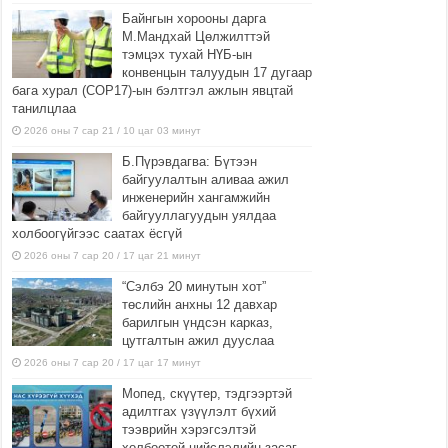
Байнгын хорооны дарга
М.Мандхай Цөлжилттэй
тэмцэх тухай НҮБ-ын
конвенцын талуудын 17 дугаар
бага хурал (СОР17)-ын бэлтгэл ажлын явцтай
танилцлаа
2026 оны 7 сар 21 / 10 цаг 03 минут
Б.Пүрэвдагва: Бүтээн
байгуулалтын аливаа ажил
инженерийн хангамжийн
байгууллагуудын уялдаа
холбоогүйгээс саатах ёсгүй
2026 оны 7 сар 20 / 17 цаг 21 минут
“Сэлбэ 20 минутын хот”
төслийн анхны 12 давхар
барилгын үндсэн карказ,
цутгалтын ажил дууслаа
2026 оны 7 сар 20 / 17 цаг 17 минут
Мопед, скүүтер, тэдгээртэй
адилтгах үзүүлэлт бүхий
тээврийн хэрэгсэлтэй
холбоотой нийслэлийн засаг