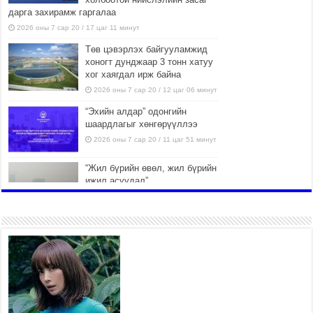
дарга захирамж гаргалаа
2026 оны 7 сар 20 / 17 цаг 11 минут
Төв цэвэрлэх байгууламжид
хоногт дунджаар 3 тонн хатуу
хог хаягдал ирж байна
2026 оны 7 сар 20 / 12 цаг 06 минут
“Эхийн алдар” одонгийн
шаардлагыг хөнгөрүүллээ
2026 оны 7 сар 20 / 11 цаг 51 минут
“Жил бүрийн өвөл, жил бүрийн
ижил асуудал”
2026 оны 7 сар 20 / 11 цаг 16 минут
Б.Пүрэвдагва: Нийслэлд хийх
бүх замыг ус зайлуулах
хоолойтой, явган хүний болон
дугуйн замтай байлгах
стандарт мөрдөнө
2026 оны 7 сар 20 / 9 цаг 24 минут
Б.Пүрэвдагва: Хотын төвөөс