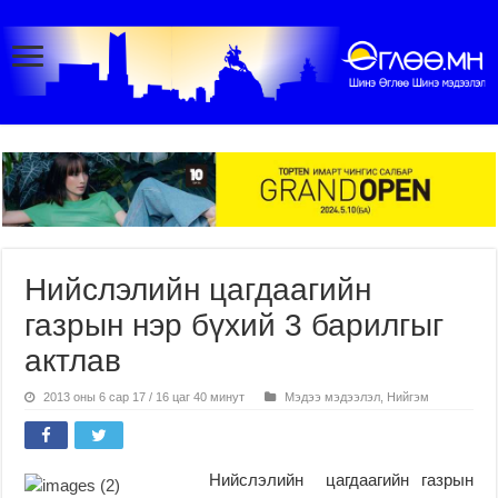
Нийслэлийн цагдаагийн
газрын нэр бүхий 3 барилгыг
актлав
2013 оны 6 сар 17 / 16 цаг 40 минут
Мэдээ мэдээлэл
,
Нийгэм
Нийслэлийн цагдаагийн газрын