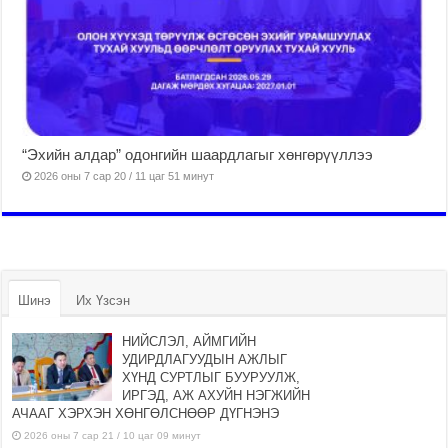
“Эхийн алдар” одонгийн шаардлагыг хөнгөрүүллээ
2026 оны 7 сар 20 / 11 цаг 51 минут
Шинэ
Их Үзсэн
НИЙСЛЭЛ, АЙМГИЙН
УДИРДЛАГУУДЫН АЖЛЫГ
ХҮНД СУРТЛЫГ БУУРУУЛЖ,
ИРГЭД, АЖ АХУЙН НЭГЖИЙН
АЧААГ ХЭРХЭН ХӨНГӨЛСНӨӨР ДҮГНЭНЭ
2026 оны 7 сар 21 / 10 цаг 09 минут