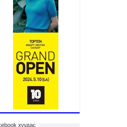
2026 оны 7 сар 27 / 9 цаг 51 минут
“Хөдөө аж ахуй, хөдөөгийн
хөгжил төслийн 2 дахь шат”
төслийн хүрээнд 4 банктай
дамжуулан зээлдүүлэх гэрээ
йгууллаа
026 оны 7 сар 27 / 9 цаг 40 минут
Х-ын гишүүн С.Зулпхар: Иргэдийн санал
уль тогтоох үйл ажиллагааны чухал үндэс
026 оны 7 сар 27 / 9 цаг 19 минут
өнхий хяналтын хоёр удаагийн сонсголд 345
н оролцжээ
026 оны 7 сар 27 / 9 цаг 13 минут
нан шалгах түр хорооны нотлох баримттай
элттэй танилцах боломжтой боллоо.
026 оны 7 сар 23 / 15 цаг 58 минут
үжин замын тээвэр энэ оны 12 дугаар сард
иглалтад бүрэн орно
026 оны 7 сар 23 / 10 цаг 21 минут
cebook хуудас