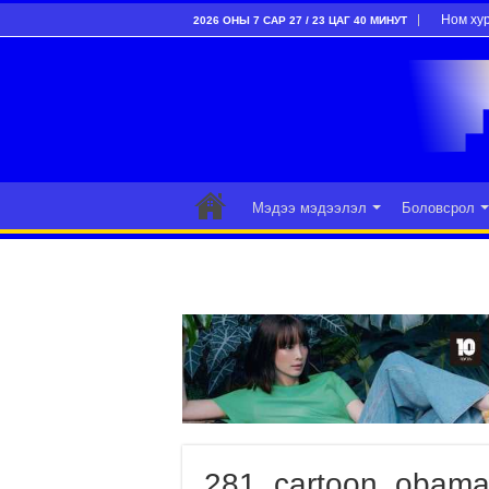
Ном ху
2026 ОНЫ 7 САР 27 / 23 ЦАГ 40 МИНУТ
Мэдээ мэдээлэл
Боловсрол
281_cartoon_obama_