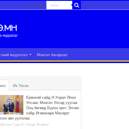
гэний мэдээлэл
Монгол бахархал
инэ
Их Үзсэн
Ерөнхий сайд Н.Учрал Япон
Улсаас Монгол Улсад суугаа
Онц бөгөөд Бүрэн эрхт Элчин
сайд Игавахара Масарүг
лээн авч уулзлаа
026 оны 7 сар 27 / 16 цаг 26 минут