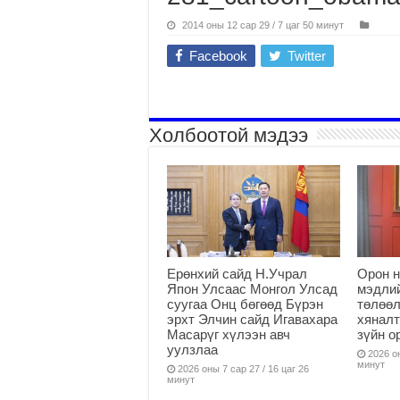
2014 оны 12 сар 29 / 7 цаг 50 минут
Facebook
Twitter
Холбоотой мэдээ
Ерөнхий сайд Н.Учрал
Орон н
Япон Улсаас Монгол Улсад
мэдлий
суугаа Онц бөгөөд Бүрэн
төлөөл
эрхт Элчин сайд Игавахара
хяналт
Масарүг хүлээн авч
зүйн о
уулзлаа
2026 он
минут
2026 оны 7 сар 27 / 16 цаг 26
минут