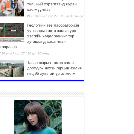
түлшний хэрэглээнд бүрэн
шилжүүллээ
2026 оны 7 сар 27 / 11 цаг 37 минут
Геологийн төв лабораторийн
уулзварын авто замын урд
хэсгийн хөдөлгөөнийг түр
хугацаанд хэсэгчлэн
згаарлана
026 оны 7 сар 27 / 10 цаг 10 минут
Таван шарын төмөр замын
доогуурх нүхэн гарцын ажлын
явц 96 хувьтай үргэлжилж
байна
026 оны 7 сар 27 / 10 цаг 04 минут
Нийслэлийн харьяа амаржих
газруудыг “Эх, хүүхдийн төв”
болгон өргөтгөнө
2026 оны 7 сар 27 / 9 цаг 58 минут
ТӨВ АЙМАГТ ӨВЛИЙН
БЭЛТГЭЛ АЖИЛ 80 ХУВЬТАЙ
ҮРГЭЛЖИЛЖ БАЙНА