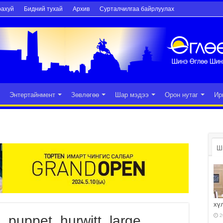
рахуй
Бидний тухай
Архив
Сурталчилгаа байрлуулах
Энтертайнмент
Зөвлөгөө
Шар мэдээ
Орон нутаг
Ир
Ш
хү
2
puppet_hurwitt_large