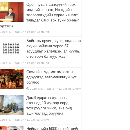
Орон нутагт санхүүгийн эрх
мэдлийг олгож, Иргэдийн
төлөөлөгчдийн хурал хяналт
тавьдаг байх эрх зүйн орчныг
рдүүлнэ
026 оны 7 сар 27 / 16 цаг 22 минут
Байгаль орчин, хүнс, хөдөө аж
ахуйн байнгын хороо 37
асуудлыг хэлэлцэн, 14 хууль,
6 тогтоол батлуулжээ
026 оны 7 сар 27 / 16 цаг 16 минут
Сөүлийн гудамж амралтын
өдрүүдэд автомашингүй бүс
боллоо
2026 оны 7 сар 27 / 11 цаг 58 минут
Дамбадаржаа дулааны
станцад 10 дугаар сард
тохируулга хийж, энэ онд
ашиглалтад оруулна
026 оны 7 сар 27 / 11 цаг 43 минут
Нийслэлийн 5000 өрхийг хийн