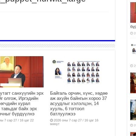
бү
2
2
утагт санхүүгийн эрх
Байгаль орчин, хүнс, хөдөө
г олгож, Иргэдийн
аж ахуйн байнгын хороо 37
өгчдийн хурал
асуудлыг хэлэлцэн, 14
 тавьдаг байх эрх
хууль, 6 тогтоол
рчныг бүрдүүлнэ
батлуулжээ
ы 7 сар 27 / 16 цаг 22
2026 оны 7 сар 27 / 16 цаг 16
минут
2