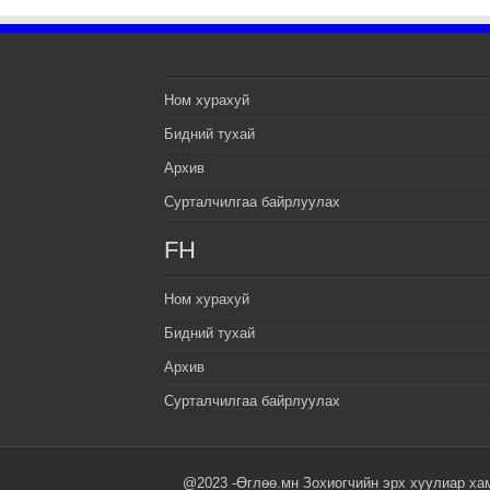
Ном хурахуй
Бидний тухай
Архив
Сурталчилгаа байрлуулах
FH
Ном хурахуй
Бидний тухай
Архив
Сурталчилгаа байрлуулах
@2023 -Өглөө.мн Зохиогчийн эрх хуулиар ха