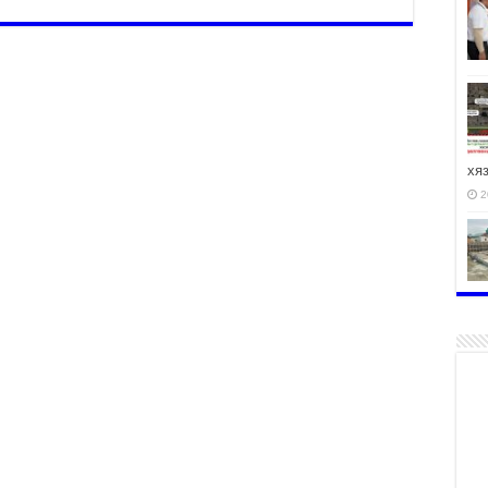
хя
2
2