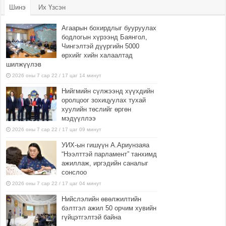
Шинэ
Их Үзсэн
Агаарын бохирдлыг бууруулах
бодлогын хүрээнд Баянгол,
Чингэлтэй дүүргийн 5000
өрхийг хийн халаалтад
шилжүүлэв
2026 оны 7 сар 22 / 17 цаг 14 минут
Нийгмийн сүлжээнд хүүхдийн
оролцоог зохицуулах тухай
хуулийн төслийг өргөн
мэдүүллээ
2026 оны 7 сар 22 / 17 цаг 09 минут
УИХ-ын гишүүн А.Ариунзаяа
“Нээлттэй парламент” танхимд
ажиллаж, иргэдийн саналыг
сонслоо
2026 оны 7 сар 22 / 17 цаг 04 минут
Нийслэлийн өвөлжилтийн
бэлтгэл ажил 50 орчим хувийн
гүйцэтгэлтэй байна