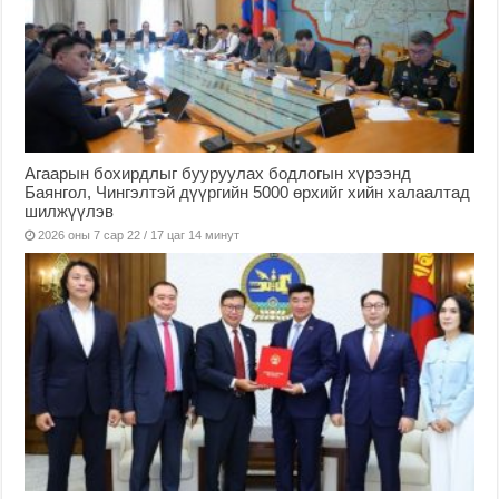
Агаарын бохирдлыг бууруулах бодлогын хүрээнд
Баянгол, Чингэлтэй дүүргийн 5000 өрхийг хийн халаалтад
шилжүүлэв
2026 оны 7 сар 22 / 17 цаг 14 минут