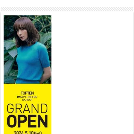
ирдэг цэг болгоно
2026 оны 7 сар 21 / 16 цаг 47 минут
Тусгай замын автобус /BRT/
төслийн удирдах хорооны
ээлжит хуралдаан боллоо
2026 оны 7 сар 21 / 16 цаг 43 минут
Ерөнхий сайд Н.Учрал БНХАУ-
аас Монгол Улсад суугаа
Элчин сайд Шэнь
Миньжюанийг хүлээн авч
уулзав
2026 оны 7 сар 21 / 16 цаг 39 минут
БҮГД НАЙРАМДАХ ТАЖИКИСТАН УЛСТАЙ
ЭДИЙН ЗАСГИЙН ХАМТЫН АЖИЛЛАГААГ
ӨРГӨЖҮҮЛНЭ
2026 оны 7 сар 21 / 16 цаг 34 минут
26,992 суралцагч хотхоны бага сургуульд, 8100
суралцагч төрөлжсөн ахлах сургуульд
суралцана
2026 оны 7 сар 21 / 13 цаг 43 минут