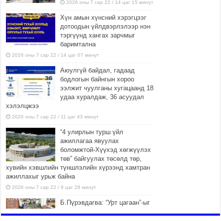
2026 оны 7 сар 22 / 14 цаг 15 минут
Хүн амын хүнсний хэрэгцээг
дотоодын үйлдвэрлэлээр нэн
тэргүүнд хангах зарчмыг
баримтална
2026 оны 7 сар 22 / 14 цаг 07 минут
Аюулгүй байдал, гадаад
бодлогын байнгын хороо
ээлжит чуулганы хугацаанд 18
удаа хуралдаж, 36 асуудал
хэлэлцжээ
2026 оны 7 сар 22 / 11 цаг 43 минут
“4 улирлын турш үйл
ажиллагаа явуулах
боломжтой-Хүүхэд хөгжүүлэх
төв” байгуулах төсөлд төр,
хувийн хэвшлийн түншлэлийн хүрээнд хамтран
ажиллахыг урьж байна
2026 оны 7 сар 22 / 9 цаг 28 минут
Б.Пүрэвдагва: “Урт цагаан”-ыг
залуучууд чөлөөт цагаа
өнгөрүүлдэг, жуулчид зорьж