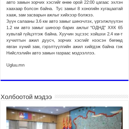
авто замын зорчих хэсгийг өнөө орой 22:00 цагаас эхлэн
хаахаар болсон байна. Тус замыг 8 хоногийн хугацаатай
хааж, зам засварын ажлыг хийхээр болжээ.
Зүүн салааны 3.6 км авто замыг шинэчлэх, үргэлжлүүлэн
1.2 км авто замыг шинээр барих ажлыг “ОДНД” ХХК 65
хувьтай гүйцэтгэж байна. Хуучин эцсээс хойшхи 2.4 км-т
хучилтын ажил дуусч, зорчих хэсгийг нээсэн бөгөөд
явган хүний зам, гэрэлтүүлгийн ажил хийгдэж байна гэж
Нийслэлийн авто замын газраас мэдээллээ.
Ugluu.mn
Холбоотой мэдээ