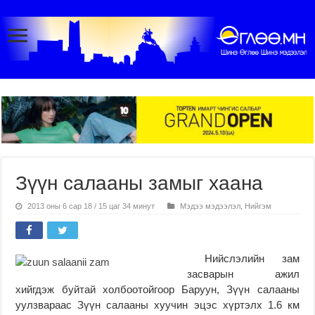
Зүүн салааны замыг хаана
2013 оны 6 сар 18 / 15 цаг 34 минут
Мэдээ мэдээлэл
,
Нийгэм
Нийслэлийн зам
засварын ажил
хийгдэж буйтай холбоотойгоор Баруун, Зүүн салааны
уулзвараас Зүүн салааны хуучин эцэс хүртэлх 1.6 км