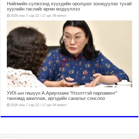
Нийгмийн сүлжээнд хүүхдийн оролцоог зохицуулах тухай
хуулийн төслийг өргөн мэдүүллээ
2026 оны 7 сар 22 / 17 цаг 09 минут
УИХ-ын гишүүн А.Ариунзаяа “Нээлттэй парламент”
танхимд ажиллаж, иргэдийн саналыг сонслоо
2026 оны 7 сар 22 / 17 цаг 04 минут