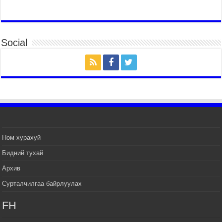
2026 оны 7 сар 14 / 17 цаг 51 минут
ТӨРИЙН ДАЛБААНЫ ӨДӨРТ ЗОРИУЛСАН
ЦЭРГИЙН ЁСЛОЛЫН ЖАГСААЛ БОЛЛОО
Social
2026 оны 7 сар 14 / 17 цаг 47 минут
Өв соёлоо тээж яваа уяачдын галаар УИХ-ын
дарга С.Бямбацогт зочлон баяр хүргэв
2026 оны 7 сар 14 / 17 цаг 40 минут
УИХ-ын дарга С.Бямбацогт Үндэсний их баяр
наадмын нээлтэд оролцон, сурын талбай,
шагайн асарт зочиллоо
2026 оны 7 сар 14 / 17 цаг 26 минут
Монгол Улсын Их Хурлын дарга С.Бямбацогт
Ном хурахуй
баяр наадмын мэндчилгээ дэвшүүлэв
Бидний тухай
2026 оны 7 сар 14 / 17 цаг 09 минут
Архив
УИХ-ын дарга С.Бямбацогт БНХАУ-аас Монгол
Улсад суугаа Элчин сайд Шэнь Миньжуанийг
Сурталчилгаа байрлуулах
хүлээн авч уулзав
2026 оны 7 сар 14 / 17 цаг 03 минут
FH
УИХ-ын дарга С.Бямбацогт Бүгд Найрамдах