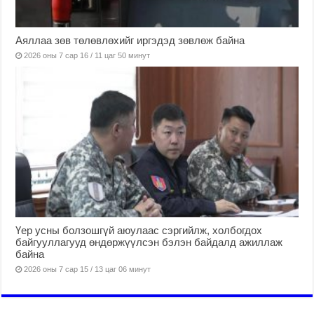
Аяллаа зөв төлөвлөхийг иргэдэд зөвлөж байна
2026 оны 7 сар 16 / 11 цаг 50 минут
Үер усны болзошгүй аюулаас сэргийлж, холбогдох
байгууллагууд өндөржүүлсэн бэлэн байдалд ажиллаж
байна
2026 оны 7 сар 15 / 13 цаг 06 минут