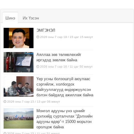
Шинэ
Их Үзсэн
ЭМГЭНЭЛ
2026 оны 7 сар 19 / 15 цаг 15 минут
Аяллаа зөв төлөвлөхийг
иргэдэд зөвлөж байна
2026 оны 7 сар 16 / 11 цаг 50 минут
Үер усны болзошгүй аюулаас
сэргийлж, холбогдох
байгууллагууд өндөржүүлсэн
бэлэн байдалд ажиллаж байна
2026 оны 7 сар 15 / 13 цаг 06 минут
Монгол адууны үнэ цэнийг
дэлхийд сурталчлах “Дэлхийн
адууны өдөр”-т 15000 морьтон
оролцож байна
2026 оны 7 сар 15 / 11 цаг 51 минут