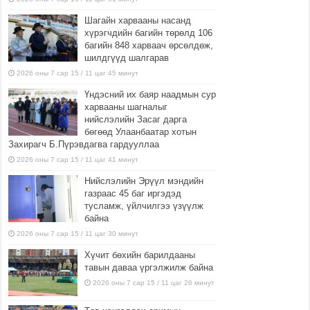
Шагайн харвааны насанд
хүрэгчдийн багийн төрөлд 106
багийн 848 харваач өрсөлдөж,
шилдгүүд шалгарав
2026 оны 7 сар 15 / 11 цаг 45 минут
Үндэсний их баяр наадмын сур
харвааны шагналыг
нийслэлийн Засаг дарга
бөгөөд Улаанбаатар хотын
Захирагч Б.Пүрэвдагва гардууллаа
2026 оны 7 сар 15 / 11 цаг 41 минут
Нийслэлийн Эрүүл мэндийн
газраас 45 баг иргэдэд
тусламж, үйлчилгээ үзүүлж
байна
2026 оны 7 сар 15 / 11 цаг 30 минут
Хүчит бөхийн барилдааны
тавын даваа үргэлжилж байна
2026 оны 7 сар 15 / 11 цаг 26 минут