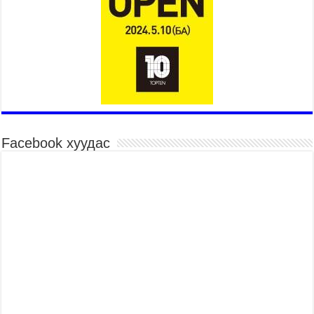
Төв цэнгэлдэхийн эргэн тойронд
2026 оны 7 сар 15 / 10 цаг 58 минут
Үндэсний их баяр наадмын шагайн харваа
насанд хүрэгчдийн багийн харваагаар
үргэлжилж байна
2026 оны 7 сар 15 / 10 цаг 52 минут
Үндэсний их баяр наадмын хүчит бөхийн
барилдаан эхэллээ
2026 оны 7 сар 15 / 10 цаг 46 минут
Facebook хуудас
Үндэсний хувцасны өдрийг тохиолдуулан
“Дээлтэй монгол наадам” боллоо
2026 оны 7 сар 15 / 10 цаг 41 минут
МОНГОЛ УЛСЫН ЕРӨНХИЙ САЙД Н.УЧРАЛ
БАЯР НААДМЫН НЭЭЛТЭД ОРОЛЦОЖ,
НААДАМЧИН ОЛОНД МЭНДЧИЛГЭЭ
ДЭВШҮҮЛЭВ
2026 оны 7 сар 14 / 17 цаг 56 минут
МОНГОЛ УЛСЫН ЕРӨНХИЙ САЙД Н.УЧРАЛ
БҮГД НАЙРАМДАХ СОЛОНГОС УЛСЫН
ЕРӨНХИЙЛӨГЧ И ЖЭ МЁН-Д БАРААЛХАВ