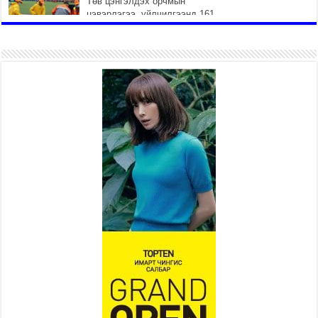
Төв цэнгэлдэх орчмын
цэвэрлэгээ, үйлчилгээнд 161
ажилтан, 27 техниктэй
ажиллаж байна
2026 оны 7 сар 15 / 11 цаг 22 минут
Наадмын амралтын өдрүүдэд
нийслэлийн эрүүл мэндийн
байгууллагууд дараах
хуваарийн дагуу ажиллана
2026 оны 7 сар 15 / 11 цаг 18 минут
Үндэсний их баяр наадам
эхэллээ
2026 оны 7 сар 15 / 11 цаг 14 минут
Үер усны аюулаас сэргийлж, нийслэлийн Онцгой
байдлын газрын 162 алба хаагч үүрэг гүйцэтгэж
байна
2026 оны 7 сар 15 / 11 цаг 07 минут
Үндэсний их сурын харваанд 850 харваач цэц
мэргэнээ сорьж байна
2026 оны 7 сар 15 / 11 цаг 03 минут