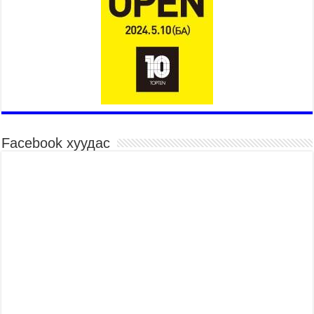
Төв цэнгэлдэхийн эргэн тойронд
2026 оны 7 сар 15 / 10 цаг 58 минут
Үндэсний их баяр наадмын шагайн харваа
насанд хүрэгчдийн багийн харваагаар
үргэлжилж байна
2026 оны 7 сар 15 / 10 цаг 52 минут
Үндэсний их баяр наадмын хүчит бөхийн
барилдаан эхэллээ
2026 оны 7 сар 15 / 10 цаг 46 минут
Facebook хуудас
Үндэсний хувцасны өдрийг тохиолдуулан
“Дээлтэй монгол наадам” боллоо
2026 оны 7 сар 15 / 10 цаг 41 минут
МОНГОЛ УЛСЫН ЕРӨНХИЙ САЙД Н.УЧРАЛ
БАЯР НААДМЫН НЭЭЛТЭД ОРОЛЦОЖ,
НААДАМЧИН ОЛОНД МЭНДЧИЛГЭЭ
ДЭВШҮҮЛЭВ
2026 оны 7 сар 14 / 17 цаг 56 минут
МОНГОЛ УЛСЫН ЕРӨНХИЙ САЙД Н.УЧРАЛ
БҮГД НАЙРАМДАХ СОЛОНГОС УЛСЫН
ЕРӨНХИЙЛӨГЧ И ЖЭ МЁН-Д БАРААЛХАВ