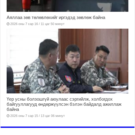
Аяллаа зөв төлөвлөхийг иргэдэд зөвлөж байна
2026 оны 7 сар 16 / 11 цаг 50 минут
Үер усны болзошгүй аюулаас сэргийлж, холбогдох
байгууллагууд өндөржүүлсэн бэлэн байдалд ажиллаж
байна
2026 оны 7 сар 15 / 13 цаг 06 минут