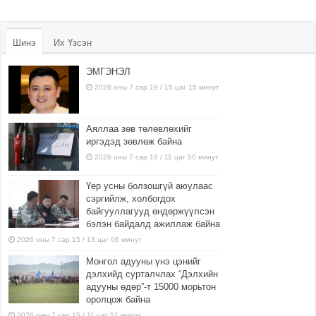
Шинэ
Их Үзсэн
ЭМГЭНЭЛ
2026 оны 7 сар 19 / 15 цаг 15 минут
Аяллаа зөв төлөвлөхийг
иргэдэд зөвлөж байна
2026 оны 7 сар 16 / 11 цаг 50 минут
Үер усны болзошгүй аюулаас
сэргийлж, холбогдох
байгууллагууд өндөржүүлсэн
бэлэн байдалд ажиллаж байна
2026 оны 7 сар 15 / 13 цаг 06 минут
Монгол адууны үнэ цэнийг
дэлхийд сурталчлах “Дэлхийн
адууны өдөр”-т 15000 морьтон
оролцож байна
2026 оны 7 сар 15 / 11 цаг 51 минут