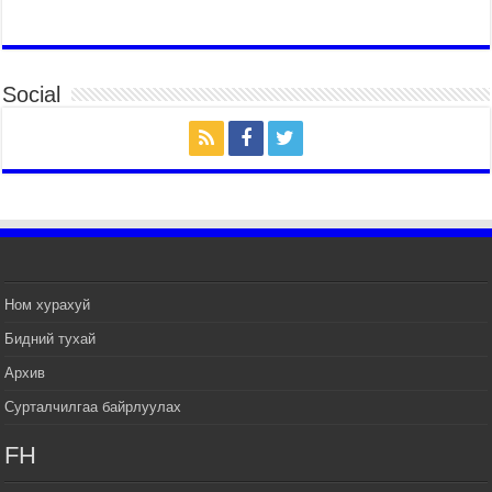
2026 оны 7 сар 14 / 17 цаг 51 минут
ТӨРИЙН ДАЛБААНЫ ӨДӨРТ ЗОРИУЛСАН
ЦЭРГИЙН ЁСЛОЛЫН ЖАГСААЛ БОЛЛОО
Social
2026 оны 7 сар 14 / 17 цаг 47 минут
Өв соёлоо тээж яваа уяачдын галаар УИХ-ын
дарга С.Бямбацогт зочлон баяр хүргэв
2026 оны 7 сар 14 / 17 цаг 40 минут
УИХ-ын дарга С.Бямбацогт Үндэсний их баяр
наадмын нээлтэд оролцон, сурын талбай,
шагайн асарт зочиллоо
2026 оны 7 сар 14 / 17 цаг 26 минут
Монгол Улсын Их Хурлын дарга С.Бямбацогт
Ном хурахуй
баяр наадмын мэндчилгээ дэвшүүлэв
Бидний тухай
2026 оны 7 сар 14 / 17 цаг 09 минут
Архив
УИХ-ын дарга С.Бямбацогт БНХАУ-аас Монгол
Улсад суугаа Элчин сайд Шэнь Миньжуанийг
Сурталчилгаа байрлуулах
хүлээн авч уулзав
2026 оны 7 сар 14 / 17 цаг 03 минут
FH
УИХ-ын дарга С.Бямбацогт Бүгд Найрамдах