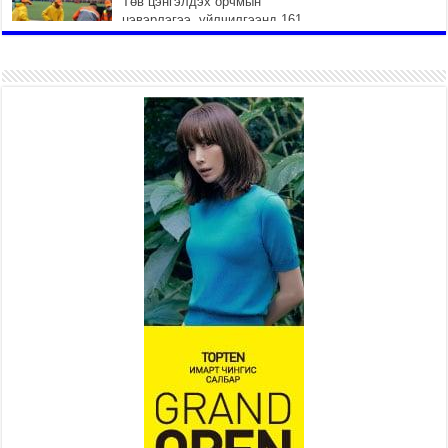
Төв цэнгэлдэх орчмын
цэвэрлэгээ, үйлчилгээнд 161
ажилтан, 27 техниктэй
ажиллаж байна
2026 оны 7 сар 15 / 11 цаг 22 минут
Наадмын амралтын өдрүүдэд
нийслэлийн эрүүл мэндийн
байгууллагууд дараах
хуваарийн дагуу ажиллана
2026 оны 7 сар 15 / 11 цаг 18 минут
Үндэсний их баяр наадам
эхэллээ
2026 оны 7 сар 15 / 11 цаг 14 минут
Үер усны аюулаас сэргийлж, нийслэлийн Онцгой
байдлын газрын 162 алба хаагч үүрэг гүйцэтгэж
байна
2026 оны 7 сар 15 / 11 цаг 07 минут
Үндэсний их сурын харваанд 850 харваач цэц
мэргэнээ сорьж байна
2026 оны 7 сар 15 / 11 цаг 03 минут