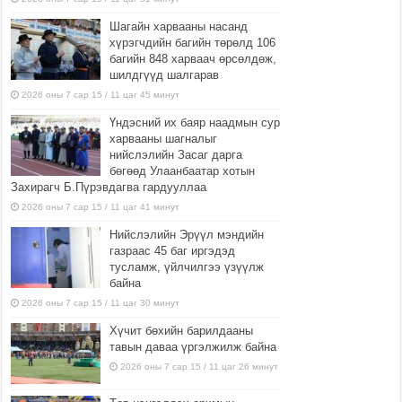
Шагайн харвааны насанд
хүрэгчдийн багийн төрөлд 106
багийн 848 харваач өрсөлдөж,
шилдгүүд шалгарав
2026 оны 7 сар 15 / 11 цаг 45 минут
Үндэсний их баяр наадмын сур
харвааны шагналыг
нийслэлийн Засаг дарга
бөгөөд Улаанбаатар хотын
Захирагч Б.Пүрэвдагва гардууллаа
2026 оны 7 сар 15 / 11 цаг 41 минут
Нийслэлийн Эрүүл мэндийн
газраас 45 баг иргэдэд
тусламж, үйлчилгээ үзүүлж
байна
2026 оны 7 сар 15 / 11 цаг 30 минут
Хүчит бөхийн барилдааны
тавын даваа үргэлжилж байна
2026 оны 7 сар 15 / 11 цаг 26 минут