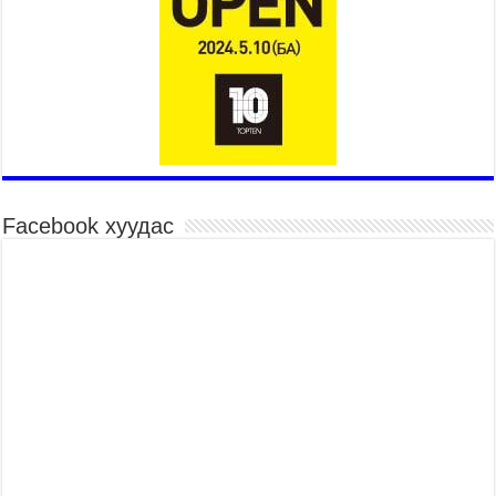
Төв цэнгэлдэхийн эргэн тойронд
2026 оны 7 сар 15 / 10 цаг 58 минут
Үндэсний их баяр наадмын шагайн харваа
насанд хүрэгчдийн багийн харваагаар
үргэлжилж байна
2026 оны 7 сар 15 / 10 цаг 52 минут
Үндэсний их баяр наадмын хүчит бөхийн
барилдаан эхэллээ
2026 оны 7 сар 15 / 10 цаг 46 минут
Facebook хуудас
Үндэсний хувцасны өдрийг тохиолдуулан
“Дээлтэй монгол наадам” боллоо
2026 оны 7 сар 15 / 10 цаг 41 минут
МОНГОЛ УЛСЫН ЕРӨНХИЙ САЙД Н.УЧРАЛ
БАЯР НААДМЫН НЭЭЛТЭД ОРОЛЦОЖ,
НААДАМЧИН ОЛОНД МЭНДЧИЛГЭЭ
ДЭВШҮҮЛЭВ
2026 оны 7 сар 14 / 17 цаг 56 минут
МОНГОЛ УЛСЫН ЕРӨНХИЙ САЙД Н.УЧРАЛ
БҮГД НАЙРАМДАХ СОЛОНГОС УЛСЫН
ЕРӨНХИЙЛӨГЧ И ЖЭ МЁН-Д БАРААЛХАВ