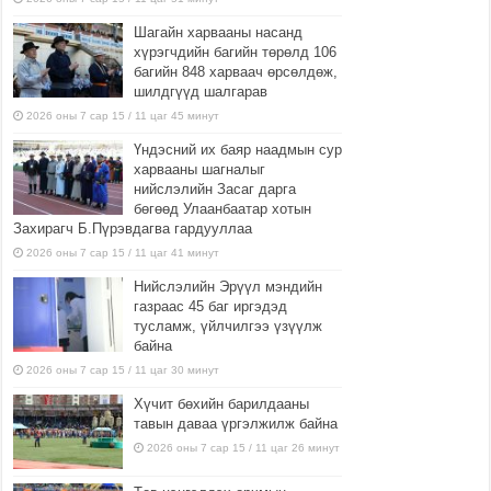
Шагайн харвааны насанд
хүрэгчдийн багийн төрөлд 106
багийн 848 харваач өрсөлдөж,
шилдгүүд шалгарав
2026 оны 7 сар 15 / 11 цаг 45 минут
Үндэсний их баяр наадмын сур
харвааны шагналыг
нийслэлийн Засаг дарга
бөгөөд Улаанбаатар хотын
Захирагч Б.Пүрэвдагва гардууллаа
2026 оны 7 сар 15 / 11 цаг 41 минут
Нийслэлийн Эрүүл мэндийн
газраас 45 баг иргэдэд
тусламж, үйлчилгээ үзүүлж
байна
2026 оны 7 сар 15 / 11 цаг 30 минут
Хүчит бөхийн барилдааны
тавын даваа үргэлжилж байна
2026 оны 7 сар 15 / 11 цаг 26 минут