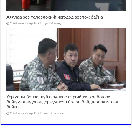
Аяллаа зөв төлөвлөхийг иргэдэд зөвлөж байна
2026 оны 7 сар 16 / 11 цаг 50 минут
Үер усны болзошгүй аюулаас сэргийлж, холбогдох
байгууллагууд өндөржүүлсэн бэлэн байдалд ажиллаж
байна
2026 оны 7 сар 15 / 13 цаг 06 минут