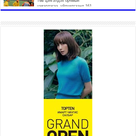
Төв цэнгэлдэх орчмын
цэвэрлэгээ, үйлчилгээнд 161
ажилтан, 27 техниктэй
ажиллаж байна
2026 оны 7 сар 15 / 11 цаг 22 минут
Наадмын амралтын өдрүүдэд
нийслэлийн эрүүл мэндийн
байгууллагууд дараах
хуваарийн дагуу ажиллана
2026 оны 7 сар 15 / 11 цаг 18 минут
Үндэсний их баяр наадам
эхэллээ
2026 оны 7 сар 15 / 11 цаг 14 минут
Үер усны аюулаас сэргийлж, нийслэлийн Онцгой
байдлын газрын 162 алба хаагч үүрэг гүйцэтгэж
байна
2026 оны 7 сар 15 / 11 цаг 07 минут
Үндэсний их сурын харваанд 850 харваач цэц
мэргэнээ сорьж байна
2026 оны 7 сар 15 / 11 цаг 03 минут