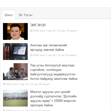
Шинэ
Их Үзсэн
ЭМГЭНЭЛ
2026 оны 7 сар 19 / 15 цаг 15 минут
Аяллаа зөв төлөвлөхийг
иргэдэд зөвлөж байна
2026 оны 7 сар 16 / 11 цаг 50 минут
Үер усны болзошгүй аюулаас
сэргийлж, холбогдох
байгууллагууд өндөржүүлсэн
бэлэн байдалд ажиллаж байна
2026 оны 7 сар 15 / 13 цаг 06 минут
Монгол адууны үнэ цэнийг
дэлхийд сурталчлах “Дэлхийн
адууны өдөр”-т 15000 морьтон
оролцож байна
2026 оны 7 сар 15 / 11 цаг 51 минут