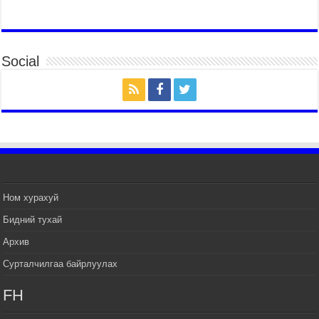
2026 оны 7 сар 14 / 17 цаг 51 минут
ТӨРИЙН ДАЛБААНЫ ӨДӨРТ ЗОРИУЛСАН
ЦЭРГИЙН ЁСЛОЛЫН ЖАГСААЛ БОЛЛОО
Social
2026 оны 7 сар 14 / 17 цаг 47 минут
Өв соёлоо тээж яваа уяачдын галаар УИХ-ын
дарга С.Бямбацогт зочлон баяр хүргэв
2026 оны 7 сар 14 / 17 цаг 40 минут
УИХ-ын дарга С.Бямбацогт Үндэсний их баяр
наадмын нээлтэд оролцон, сурын талбай,
шагайн асарт зочиллоо
2026 оны 7 сар 14 / 17 цаг 26 минут
Монгол Улсын Их Хурлын дарга С.Бямбацогт
Ном хурахуй
баяр наадмын мэндчилгээ дэвшүүлэв
Бидний тухай
2026 оны 7 сар 14 / 17 цаг 09 минут
Архив
УИХ-ын дарга С.Бямбацогт БНХАУ-аас Монгол
Улсад суугаа Элчин сайд Шэнь Миньжуанийг
Сурталчилгаа байрлуулах
хүлээн авч уулзав
2026 оны 7 сар 14 / 17 цаг 03 минут
FH
УИХ-ын дарга С.Бямбацогт Бүгд Найрамдах