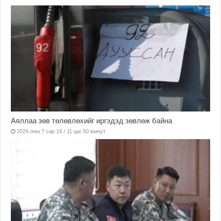
Аяллаа зөв төлөвлөхийг иргэдэд зөвлөж байна
2026 оны 7 сар 16 / 11 цаг 50 минут