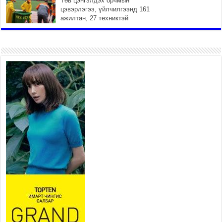
Төв цэнгэлдэх орчмын
цэвэрлэгээ, үйлчилгээнд 161
ажилтан, 27 техниктэй
ажиллаж байна
2026 оны 7 сар 15 / 11 цаг 22 минут
Наадмын амралтын өдрүүдэд
нийслэлийн эрүүл мэндийн
байгууллагууд дараах
хуваарийн дагуу ажиллана
2026 оны 7 сар 15 / 11 цаг 18 минут
Үндэсний их баяр наадам
эхэллээ
2026 оны 7 сар 15 / 11 цаг 14 минут
Үер усны аюулаас сэргийлж, нийслэлийн Онцгой
байдлын газрын 162 алба хаагч үүрэг гүйцэтгэж
байна
2026 оны 7 сар 15 / 11 цаг 07 минут
Үндэсний их сурын харваанд 850 харваач цэц
мэргэнээ сорьж байна
2026 оны 7 сар 15 / 11 цаг 03 минут