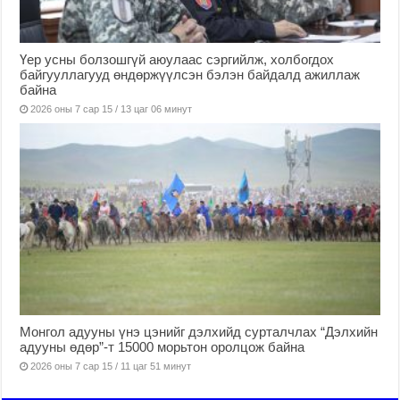
Үер усны болзошгүй аюулаас сэргийлж, холбогдох
байгууллагууд өндөржүүлсэн бэлэн байдалд ажиллаж
байна
2026 оны 7 сар 15 / 13 цаг 06 минут
Монгол адууны үнэ цэнийг дэлхийд сурталчлах “Дэлхийн
адууны өдөр”-т 15000 морьтон оролцож байна
2026 оны 7 сар 15 / 11 цаг 51 минут