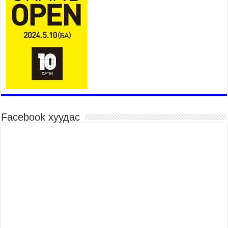
Төв цэнгэлдэхийн эргэн тойронд
2026 оны 7 сар 15 / 10 цаг 58 минут
Үндэсний их баяр наадмын шагайн харваа
насанд хүрэгчдийн багийн харваагаар
үргэлжилж байна
2026 оны 7 сар 15 / 10 цаг 52 минут
Үндэсний их баяр наадмын хүчит бөхийн
барилдаан эхэллээ
2026 оны 7 сар 15 / 10 цаг 46 минут
Үндэсний хувцасны өдрийг тохиолдуулан
Facebook хуудас
“Дээлтэй монгол наадам” боллоо
2026 оны 7 сар 15 / 10 цаг 41 минут
МОНГОЛ УЛСЫН ЕРӨНХИЙ САЙД Н.УЧРАЛ
БАЯР НААДМЫН НЭЭЛТЭД ОРОЛЦОЖ,
НААДАМЧИН ОЛОНД МЭНДЧИЛГЭЭ
ДЭВШҮҮЛЭВ
2026 оны 7 сар 14 / 17 цаг 56 минут
МОНГОЛ УЛСЫН ЕРӨНХИЙ САЙД Н.УЧРАЛ
БҮГД НАЙРАМДАХ СОЛОНГОС УЛСЫН
ЕРӨНХИЙЛӨГЧ И ЖЭ МЁН-Д БАРААЛХАВ