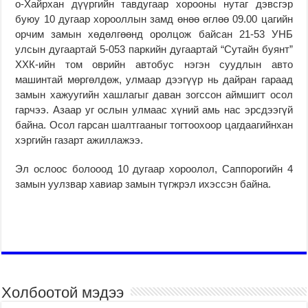
о-Хайрхан дүүргийн тавдугаар хорооны нутаг дэвсгэр
буюу 10 дугаар хорооллын замд өнөө өглөө 09.00 цагийн
орчим замын хөдөлгөөнд оролцож байсан 21-53 УНБ
улсын дугаартай 5-053 паркийн дугаартай “Сутайн буянт”
ХХК-ийн том оврийн автобус нэгэн суудлын авто
машинтай мөргөлдөж, улмаар дээгүүр нь дайран гараад
замын хажуугийн хашлагыг даван зогссон аймшигт осол
гарчээ. Азаар уг ослын улмаас хүний амь нас эрсдээгүй
байна. Осол гарсан шалтгааныг тогтоохоор цагдаагийнхан
хэргийн газарт ажиллажээ.
Эл ослоос болооод 10 дугаар хороолол, Саппорогийн 4
замын уулзвар хавиар замын түгжрэл ихэссэн байна.
Холбоотой мэдээ