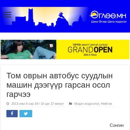
Том оврын автобус суудлын
машин дээгүүр гарсан осол
гарчээ
2013 оны 6 сар 19 / 10 цаг 27 минут
Мэдээ мэдээлэл
,
Нийгэм
Сонгин