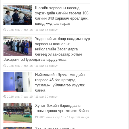
Шагайн харвааны насанд
хүрэгчдийн багийн төрөлд 106
багийн 848 харваач өрсөлдөж,
шилдгүүд шалгарав
2026 оны 7 сар 15 / 11 цаг 45 минут
Үндэсний их баяр наадмын сур
харвааны шагналыг
нийслэлийн Засаг дарга
бөгөөд Улаанбаатар хотын
Захирагч Б.Пүрэвдагва гардууллаа
2026 оны 7 сар 15 / 11 цаг 41 минут
Нийслэлийн Эрүүл мэндийн
газраас 45 баг иргэдэд
тусламж, үйлчилгээ үзүүлж
байна
2026 оны 7 сар 15 / 11 цаг 30 минут
Хүчит бөхийн барилдааны
тавын даваа үргэлжилж байна
2026 оны 7 сар 15 / 11 цаг 26 минут