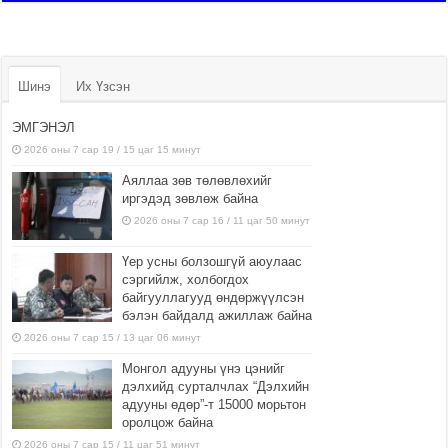
Шинэ
Их Үзсэн
ЭМГЭНЭЛ
2026 оны 7 сар 19 / 15 цаг 15 минут
Аяллаа зөв төлөвлөхийг
иргэдэд зөвлөж байна
2026 оны 7 сар 16 / 11 цаг 50 минут
Үер усны болзошгүй аюулаас
сэргийлж, холбогдох
байгууллагууд өндөржүүлсэн
бэлэн байдалд ажиллаж байна
2026 оны 7 сар 15 / 13 цаг 06 минут
Монгол адууны үнэ цэнийг
дэлхийд сурталчлах “Дэлхийн
адууны өдөр”-т 15000 морьтон
оролцож байна
2026 оны 7 сар 15 / 11 цаг 51 минут