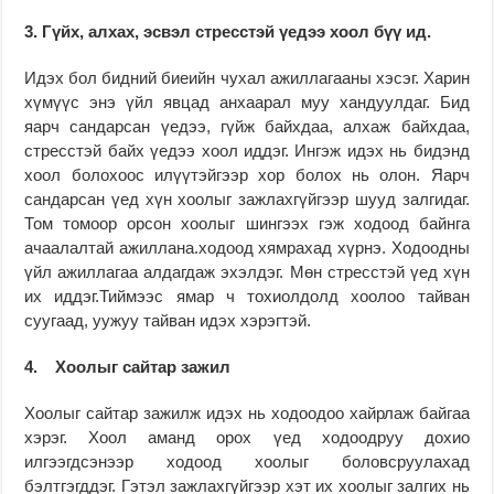
3. Гүйх, алхах, эсвэл стресстэй үедээ хоол бүү ид.
Идэх бол бидний биеийн чухал ажиллагааны хэсэг. Харин
хүмүүс энэ үйл явцад анхаарал муу хандуулдаг. Бид
яарч сандарсан үедээ, гүйж байхдаа, алхаж байхдаа,
стресстэй байх үедээ хоол иддэг. Ингэж идэх нь бидэнд
хоол болохоос илүүтэйгээр хор болох нь олон. Яарч
сандарсан үед хүн хоолыг зажлахгүйгээр шууд залгидаг.
Том томоор орсон хоолыг шингээх гэж ходоод байнга
ачаалалтай ажиллана.ходоод хямрахад хүрнэ. Ходоодны
үйл ажиллагаа алдагдаж эхэлдэг. Мөн стресстэй үед хүн
их иддэг.Тиймээс ямар ч тохиолдолд хоолоо тайван
суугаад, уужуу тайван идэх хэрэгтэй.
4. Хоолыг сайтар зажил
Хоолыг сайтар зажилж идэх нь ходоодоо хайрлаж байгаа
хэрэг. Хоол аманд орох үед ходоодруу дохио
илгээгдсэнээр ходоод хоолыг боловсруулахад
бэлтгэгддэг. Гэтэл зажлахгүйгээр хэт их хоолыг залгих нь