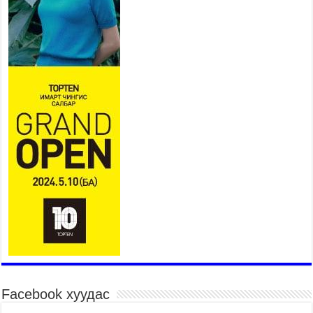
Үер усны аюулаас сэргийлж, нийслэлийн Онцгой
байдлын газрын 162 алба хаагч үүрэг гүйцэтгэж
байна
2026 оны 7 сар 15 / 11 цаг 07 минут
Үндэсний их сурын харваанд 850 харваач цэц
мэргэнээ сорьж байна
2026 оны 7 сар 15 / 11 цаг 03 минут
Төв цэнгэлдэхийн эргэн тойронд
2026 оны 7 сар 15 / 10 цаг 58 минут
Үндэсний их баяр наадмын шагайн харваа
насанд хүрэгчдийн багийн харваагаар
үргэлжилж байна
2026 оны 7 сар 15 / 10 цаг 52 минут
Үндэсний их баяр наадмын хүчит бөхийн
барилдаан эхэллээ
2026 оны 7 сар 15 / 10 цаг 46 минут
Үндэсний хувцасны өдрийг тохиолдуулан
Facebook хуудас
“Дээлтэй монгол наадам” боллоо