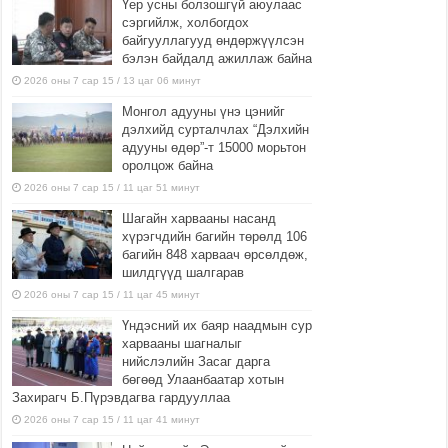
Үер усны болзошгүй аюулаас
сэргийлж, холбогдох
байгууллагууд өндөржүүлсэн
бэлэн байдалд ажиллаж байна
2026 оны 7 сар 15 / 13 цаг 06 минут
Монгол адууны үнэ цэнийг
дэлхийд сурталчлах “Дэлхийн
адууны өдөр”-т 15000 морьтон
оролцож байна
2026 оны 7 сар 15 / 11 цаг 51 минут
Шагайн харвааны насанд
хүрэгчдийн багийн төрөлд 106
багийн 848 харваач өрсөлдөж,
шилдгүүд шалгарав
2026 оны 7 сар 15 / 11 цаг 45 минут
Үндэсний их баяр наадмын сур
харвааны шагналыг
нийслэлийн Засаг дарга
бөгөөд Улаанбаатар хотын
Захирагч Б.Пүрэвдагва гардууллаа
2026 оны 7 сар 15 / 11 цаг 41 минут