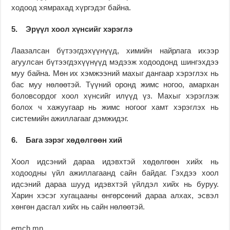
ходоод хямрахад хүргэдэг байна.
5. Эрүүл хоол хүнсийг хэрэглэ
Лаазалсан бүтээгдэхүүнүүд, химийн найрлага ихээр
агуулсан бүтээгдэхүүнүүд мэдээж ходоодонд шингэхдээ
муу байна. Мөн их хэмжээний махыг дангаар хэрэглэх нь
бас муу нөлөөтэй. Түүний оронд жимс ногоо, амархан
боловсордог хоол хүнсийг илүүд үз. Махыг хэрэглэж
болох ч хажуугаар нь жимс ногоог хамт хэрэглэх нь
системийн ажиллагааг дэмжидэг.
6. Бага зэрэг хөдөлгөөн хий
Хоол идсэний дараа идэвхтэй хөдөлгөөн хийх нь
ходоодны үйл ажиллагаанд сайн байдаг. Гэхдээ хоол
идсэний дараа шууд идэвхтэй үйлдэл хийх нь буруу.
Харин хэсэг хугацааны өнгөрсөний дараа алхах, эсвэл
хөнгөн дасгал хийх нь сайн нөлөөтэй.
emch.mn