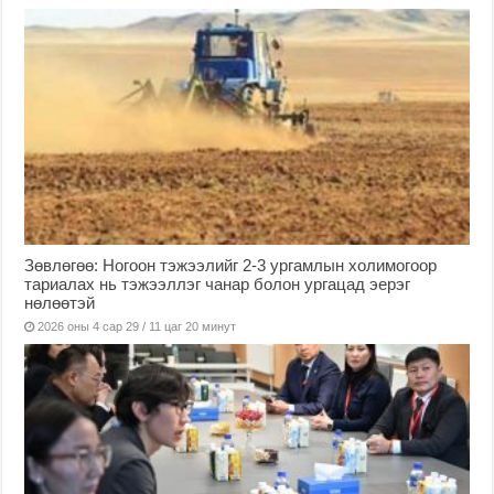
Зөвлөгөө: Ногоон тэжээлийг 2-3 ургамлын холимогоор
тариалах нь тэжээллэг чанар болон ургацад эерэг
нөлөөтэй
2026 оны 4 сар 29 / 11 цаг 20 минут