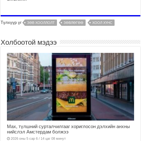
Түлхүүр үг
ЗӨВ ХООЛЛОЛТ
ЗӨВЛӨГӨӨ
ХООЛ ХҮНС
Холбоотой мэдээ
Мах, түлшний сурталчилгааг хориглосон дэлхийн анхны
нийслэл Амстердам болжээ
2026 оны 5 сар 6 / 14 цаг 08 минут