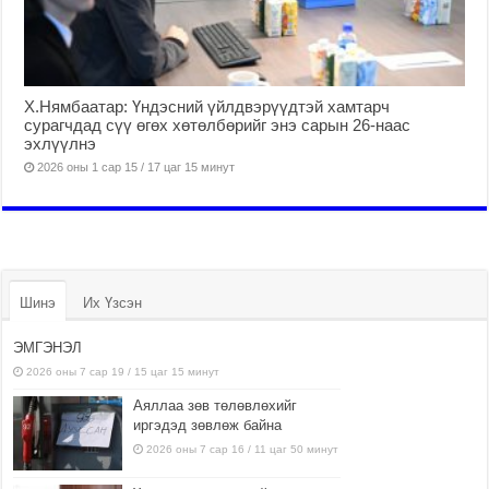
Х.Нямбаатар: Үндэсний үйлдвэрүүдтэй хамтарч
сурагчдад сүү өгөх хөтөлбөрийг энэ сарын 26-наас
эхлүүлнэ
2026 оны 1 сар 15 / 17 цаг 15 минут
Шинэ
Их Үзсэн
ЭМГЭНЭЛ
2026 оны 7 сар 19 / 15 цаг 15 минут
Аяллаа зөв төлөвлөхийг
иргэдэд зөвлөж байна
2026 оны 7 сар 16 / 11 цаг 50 минут