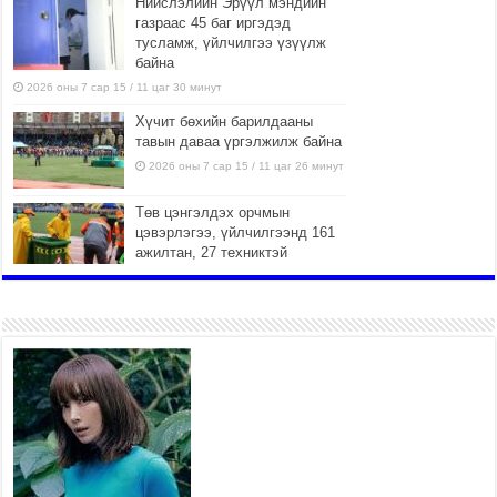
Нийслэлийн Эрүүл мэндийн
газраас 45 баг иргэдэд
тусламж, үйлчилгээ үзүүлж
байна
2026 оны 7 сар 15 / 11 цаг 30 минут
Хүчит бөхийн барилдааны
тавын даваа үргэлжилж байна
2026 оны 7 сар 15 / 11 цаг 26 минут
Төв цэнгэлдэх орчмын
цэвэрлэгээ, үйлчилгээнд 161
ажилтан, 27 техниктэй
ажиллаж байна
2026 оны 7 сар 15 / 11 цаг 22 минут
Наадмын амралтын өдрүүдэд
нийслэлийн эрүүл мэндийн
байгууллагууд дараах
хуваарийн дагуу ажиллана
2026 оны 7 сар 15 / 11 цаг 18 минут
Үндэсний их баяр наадам
эхэллээ
2026 оны 7 сар 15 / 11 цаг 14 минут