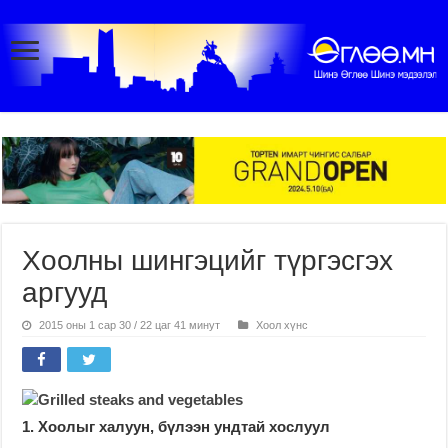
Хоолны шингэцийг түргэсгэх
аргууд
2015 оны 1 сар 30 / 22 цаг 41 минут
Хоол хүнс
1. Хоолыг халуун, бүлээн ундтай хослуул