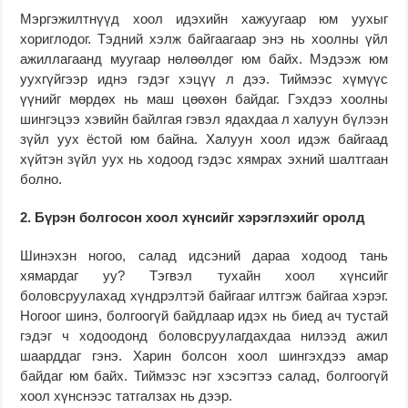
Мэргэжилтнүүд хоол идэхийн хажуугаар юм уухыг
хориглодог. Тэдний хэлж байгаагаар энэ нь хоолны үйл
ажиллагаанд муугаар нөлөөлдөг юм байх. Мэдээж юм
уухгүйгээр иднэ гэдэг хэцүү л дээ. Тиймээс хүмүүс
үүнийг мөрдөх нь маш цөөхөн байдаг. Гэхдээ хоолны
шингэцээ хэвийн байлгая гэвэл ядахдаа л халуун бүлээн
зүйл уух ёстой юм байна. Халуун хоол идэж байгаад
хүйтэн зүйл уух нь ходоод гэдэс хямрах эхний шалтгаан
болно.
2. Бүрэн болгосон хоол хүнсийг хэрэглэхийг оролд
Шинэхэн ногоо, салад идсэний дараа ходоод тань
хямардаг уу? Тэгвэл тухайн хоол хүнсийг
боловсруулахад хүндрэлтэй байгааг илтгэж байгаа хэрэг.
Ногоог шинэ, болгоогүй байдлаар идэх нь биед ач тустай
гэдэг ч ходоодонд боловсруулагдахдаа нилээд ажил
шаарддаг гэнэ. Харин болсон хоол шингэхдээ амар
байдаг юм байх. Тиймээс нэг хэсэгтээ салад, болгоогүй
хоол хүнснээс татгалзах нь дээр.