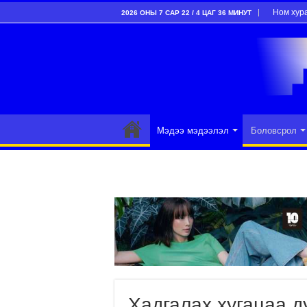
Ном хур
2026 ОНЫ 7 САР 22 / 4 ЦАГ 36 МИНУТ
Мэдээ мэдээлэл
Боловсрол
Хадгалах хугацаа д