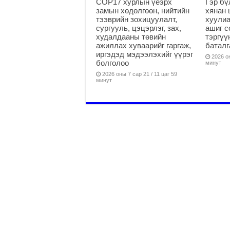
COP17 хурлын үеэрх
Гэр бү
замын хөдөлгөөн, нийтийн
хянан 
тээврийн зохицуулалт,
хуулиа
сургууль, цэцэрлэг, зах,
ашиг с
худалдааны төвийн
тэргүү
ажиллах хуваарийг гаргаж,
батал
иргэдэд мэдээлэхийг үүрэг
2026 он
болголоо
минут
2026 оны 7 сар 21 / 11 цаг 59
минут