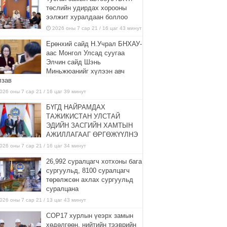
төслийн удирдах хорооны
ээлжит хуралдаан боллоо
2026 оны 7 сар 21 / 16 цаг 43 минут
Ерөнхий сайд Н.Учрал БНХАУ-
аас Монгол Улсад суугаа
Элчин сайд Шэнь
Миньжюанийг хүлээн авч
лзав
026 оны 7 сар 21 / 16 цаг 39 минут
БҮГД НАЙРАМДАХ
ТАЖИКИСТАН УЛСТАЙ
ЭДИЙН ЗАСГИЙН ХАМТЫН
АЖИЛЛАГААГ ӨРГӨЖҮҮЛНЭ
026 оны 7 сар 21 / 16 цаг 34 минут
26,992 суралцагч хотхоны бага
сургуульд, 8100 суралцагч
төрөлжсөн ахлах сургуульд
суралцана
026 оны 7 сар 21 / 13 цаг 43 минут
COP17 хурлын үеэрх замын
хөдөлгөөн, нийтийн тээврийн