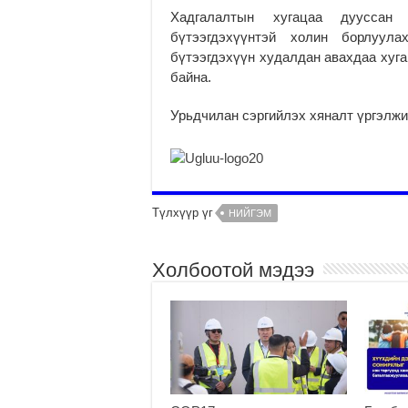
Хадгалалтын хугацаа дууссан х
бүтээгдэхүүнтэй холин борлуул
бүтээгдэхүүн худалдан авахдаа хуга
байна.
Урьдчилан сэргийлэх хяналт үргэлж
Түлхүүр үг
НИЙГЭМ
Холбоотой мэдээ