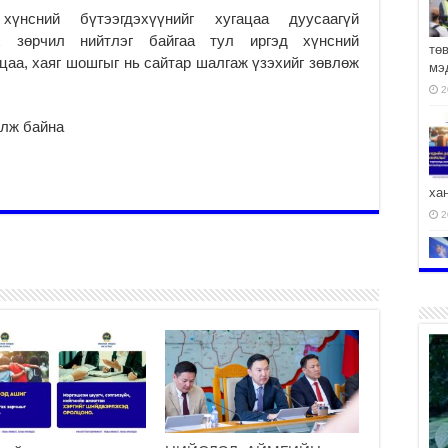
үнсний бүтээгдэхүүнийг хугацаа дуусаагүй
ах зөрчил нийтлэг байгаа тул иргэд хүнсний
тө
цаа, хаяг шошгыг нь сайтар шалгаж үзэхийг зөвлөж
мэ
2
илж байна
ха
2
2
АЧ
2