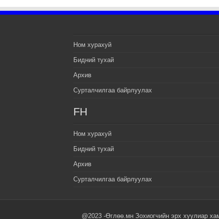
Ном хурахуй
Бидний тухай
Архив
Сурталчилгаа байрлуулах
FH
Ном хурахуй
Бидний тухай
Архив
Сурталчилгаа байрлуулах
@2023 -Өглөө.мн Зохиогчийн эрх хуулиар ха