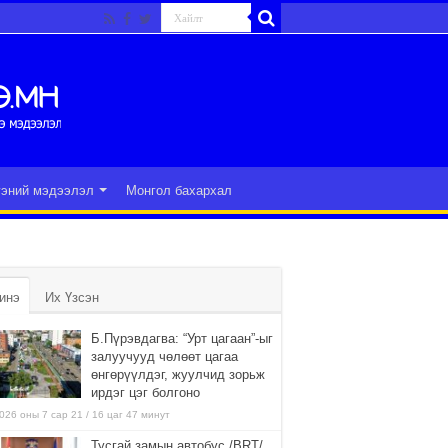
гэний мэдээлэл
Монгол бахархал
инэ
Их Үзсэн
Б.Пүрэвдагва: “Урт цагаан”-ыг
залуучууд чөлөөт цагаа
өнгөрүүлдэг, жуулчид зорьж
ирдэг цэг болгоно
026 оны 7 сар 21 / 16 цаг 47 минут
Тусгай замын автобус /BRT/