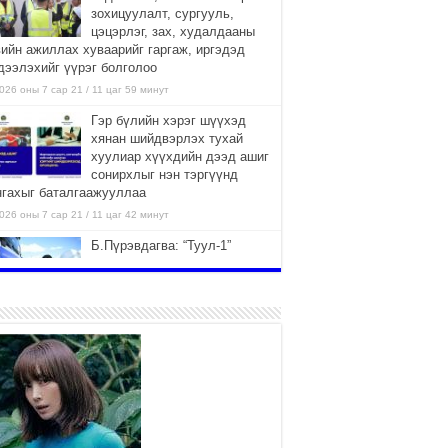
зохицуулалт, сургууль,
цэцэрлэг, зах, худалдааны
вийн ажиллах хуваарийг гаргаж, иргэдэд
дээлэхийг үүрэг болголоо
026 оны 7 сар 21 / 11 цаг 59 минут
Гэр бүлийн хэрэг шүүхэд
хянан шийдвэрлэх тухай
хуулиар хүүхдийн дээд ашиг
сонирхлыг нэн тэргүүнд
нгахыг баталгаажууллаа
026 оны 7 сар 21 / 11 цаг 42 минут
Б.Пүрэвдагва: “Туул-1”
коллекторыг ашиглалтад
оруулж байж бид гэр
хорооллыг барилгажуулна
026 оны 7 сар 21 / 10 цаг 15 минут
НИЙСЛЭЛ, АЙМГИЙН
УДИРДЛАГУУДЫН АЖЛЫГ
ХҮНД СУРТЛЫГ БУУРУУЛЖ,
ИРГЭД, АЖ АХУЙН НЭГЖИЙН
ААГ ХЭРХЭН ХӨНГӨЛСНӨӨР ДҮГНЭНЭ
026 оны 7 сар 21 / 10 цаг 09 минут