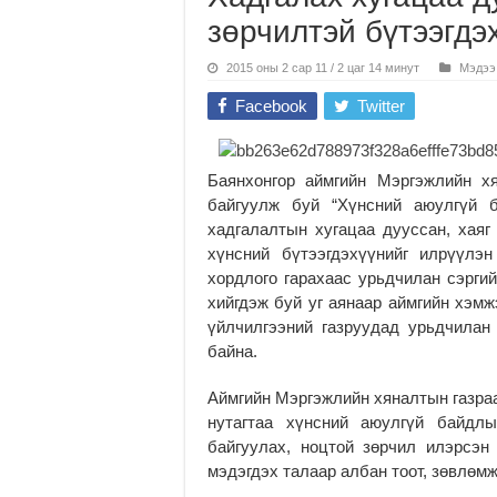
зөрчилтэй бүтээгдэ
2015 оны 2 сар 11 / 2 цаг 14 минут
Мэдээ
Facebook
Twitter
Баянхонгор аймгийн Мэргэжлийн х
байгуулж буй “Хүнсний аюулгүй 
хадгалалтын хугацаа дууссан, хаяг
хүнсний бүтээгдэхүүнийг илрүүлэ
хордлого гарахаас урьдчилан сэргий
хийгдэж буй уг аянаар аймгийн хэм
үйлчилгээний газруудад урьдчилан
байна.
Аймгийн Мэргэжлийн хяналтын газра
нутагтаа хүнсний аюулгүй байдлы
байгуулах, ноцтой зөрчил илэрсэн
мэдэгдэх талаар албан тоот, зөвлөм