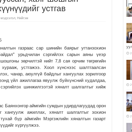
хүүнүүдийг устгав
 мэдээлэл
,
Нийгэм
уу
яналтын газраас сар шинийн баярыг угтанзохион
2
байдал” урьдчилан сэргийлэх сарын аяны үеэр
 шошгоны зөрчилтэй нийт 7,8 сая орчим төгрөгийн
н хурааж, устгажээ. Хоол хүнснээс шалтгаалсан
лэх, чанар, аюулгүй байдлыг хангуулах зорилгоор
жээнд үйл ажиллагаа явуулж буйхүнсний худалдаа,
2
 сэргийлэх шинжилгээтэй хяналт шалгалтыг хийж
ас Баянхонгор аймгийн сумдын удирдлагуудад орон
г хангуулж ажиллах, хяналт шалгалтыг зохион
2
 тухай бүр аймгийн Мэргэжлийн хяналтын газарт
жүүдийг хүргүүлжээ.