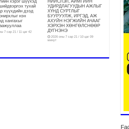
лийн хэрэг шүүхэд
НИЙСЛЭЛ, АЙМГИЙН
шийдвэрлэх тухай
УДИРДЛАГУУДЫН АЖЛЫГ
р хүүхдийн дээд
ХҮНД СУРТЛЫГ
онирхлыг нэн
БУУРУУЛЖ, ИРГЭД, АЖ
нд хангахыг
АХУЙН НЭГЖИЙН АЧААГ
гаажууллаа
ХЭРХЭН ХӨНГӨЛСНӨӨР
ба
ДҮГНЭНЭ
ы 7 сар 21 / 11 цаг 42
та
2026 оны 7 сар 21 / 10 цаг 09
минут
2
Б.
аж
уя
2
“С
да
ду
2
Мо
бү
ни
2
Fa
Тө