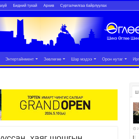
ахуй
Бидний тухай
Архив
Сурталчилгаа байрлуулах
Энтертайнмент
Зөвлөгөө
Шар мэдээ
Орон нутаг
Ир
Ш
2
ууссан, хаяг шошгын