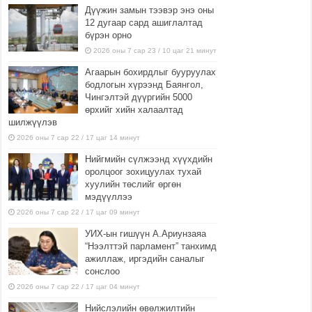
Дүүжин замын тээвэр энэ оны
12 дугаар сард ашиглалтад
бүрэн орно
2026 оны 7 сар 23 / 10 цаг 21 минут
Агаарын бохирдлыг бууруулах
бодлогын хүрээнд Баянгол,
Чингэлтэй дүүргийн 5000
өрхийг хийн халаалтад
шилжүүлэв
2026 оны 7 сар 22 / 17 цаг 14 минут
Нийгмийн сүлжээнд хүүхдийн
оролцоог зохицуулах тухай
хуулийн төслийг өргөн
мэдүүллээ
2026 оны 7 сар 22 / 17 цаг 09 минут
УИХ-ын гишүүн А.Ариунзаяа
“Нээлттэй парламент” танхимд
ажиллаж, иргэдийн саналыг
сонслоо
2026 оны 7 сар 22 / 17 цаг 04 минут
Нийслэлийн өвөлжилтийн