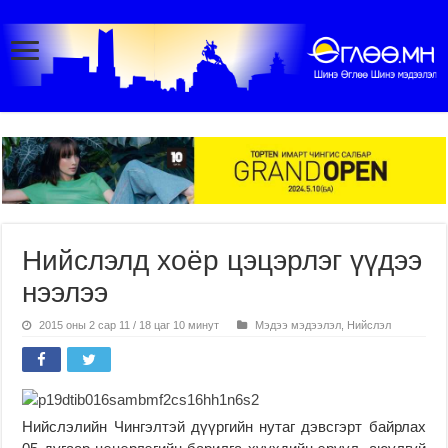
Нийслэлд хоёр цэцэрлэг үүдээ
нээлээ
2015 оны 2 сар 11 / 18 цаг 10 минут
Мэдээ мэдээлэл
,
Нийслэл
Нийслэлийн Чингэлтэй дүүргийн нутаг дэвсгэрт байрлах