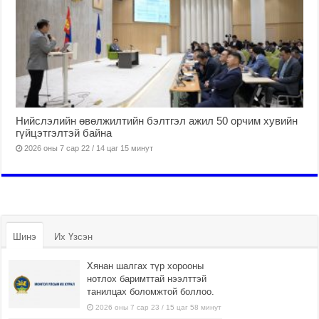
Нийслэлийн өвөлжилтийн бэлтгэл ажил 50 орчим хувийн
гүйцэтгэлтэй байна
2026 оны 7 сар 22 / 14 цаг 15 минут
Шинэ
Их Үзсэн
Хянан шалгах түр хорооны
нотлох баримттай нээлттэй
танилцах боломжтой боллоо.
2026 оны 7 сар 23 / 15 цаг 58 минут