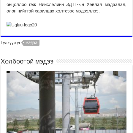
онцоллоо гэж Нийслэлийн ЗДТГ-ын Хэвлэл мэдээлэл,
олон нийттэй харилцах хэлтсээс мэдээллээ.
Түлхүүр үг
МЭДЭЭ
Холбоотой мэдээ