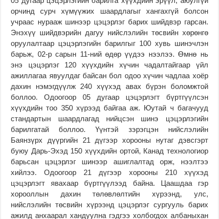
05 дугаар цэцэрлэгийн барилга хүүхдийн эрүүл, аюулгүй
орчинд сурч хүмүүжих шаардлагыг хангахгүй болсон
учраас нурааж шинээр цэцэрлэг барих шийдвэр гарсан.
Энэхүү шийдвэрийн дагуу нийслэлийн төсвийн хөрөнгө
оруулалтаар цэцэрлэгийн барилгыг 100 хувь шинэчлэн
барьж, 02-р сарын 11-ний өдөр үүдээ нээлээ. Өмнө нь
энэ цэцэрлэг 120 хүүхдийн хүчин чадалтайгаар үйл
ажиллагаа явуулдаг байсан бол одоо хүчин чадлаа хоёр
дахин нэмэгдүүлж 240 хүүхэд авах бүрэн боломжтой
боллоо. Одоогоор 05 дугаар цэцэрлэгт бүртгүүлсэн
хүүхдийн тоо 350 хүрээд байгаа аж. Юутай ч багачууд
стандартын шаардлагад нийцсэн шинэ цэцэрлэгийн
барилгатай боллоо. Үүнтэй зэрэгцэн нийслэлийн
Баянзүрх дүүргийн 21 дүгээр хорооны нутаг дэвсгэрт
буюу Дарь-Эхэд 150 хүүхдийн ортой, Канад технологиор
барьсан цэцэрлэг шинээр ашиглалтад орж, нээлтээ
хийлээ. Одоогоор 21 дүгээр хорооны 210 хүүхэд
цэцэрлэгт явахаар бүртгүүлээд байна. Цаашдаа гэр
хорооллын дахин төлөвлөлтийн хүрээнд, улс,
нийслэлийн төсвийн хүрээнд цэцэрлэг сургууль барих
ажилд анхаарал хандуулна гэдгээ холбогдох албаныхан