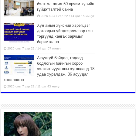
бэлтгэл ажил 50 орчим хувийн
гүйцэтгэлтэй байна
2026 оны 7 сар 22 / 14 цаг 15 минут
Хүн амын хүнсний хэрэгцээг
дотоодын үйлдвэрлэлээр нэн
тэргүүнд хангах зарчмыг
баримтална
2026 оны 7 сар 22 / 14 цаг 07 минут
Аюулгүй байдал, гадаад
бодлогын байнгын хороо
ээлжит чуулганы хугацаанд 18
удаа хуралдаж, 36 асуудал
хэлэлцжээ
2026 оны 7 сар 22 / 11 цаг 43 минут
“4 улирлын турш үйл
ажиллагаа явуулах
боломжтой-Хүүхэд хөгжүүлэх
төв” байгуулах төсөлд төр,
хувийн хэвшлийн түншлэлийн хүрээнд хамтран
ажиллахыг урьж байна
2026 оны 7 сар 22 / 9 цаг 28 минут