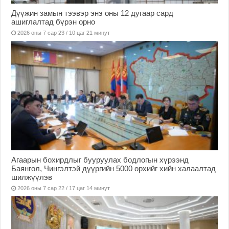
Дүүжин замын тээвэр энэ оны 12 дугаар сард
ашиглалтад бүрэн орно
2026 оны 7 сар 23 / 10 цаг 21 минут
Агаарын бохирдлыг бууруулах бодлогын хүрээнд
Баянгол, Чингэлтэй дүүргийн 5000 өрхийг хийн халаалтад
шилжүүлэв
2026 оны 7 сар 22 / 17 цаг 14 минут