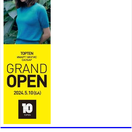
Б.Пүрэвдагва: “Урт цагаан”-ыг
залуучууд чөлөөт цагаа
өнгөрүүлдэг, жуулчид зорьж
ирдэг цэг болгоно
2026 оны 7 сар 21 / 16 цаг 47 минут
Тусгай замын автобус /BRT/ төслийн удирдах
хорооны ээлжит хуралдаан боллоо
2026 оны 7 сар 21 / 16 цаг 43 минут
Ерөнхий сайд Н.Учрал БНХАУ-аас Монгол Улсад
суугаа Элчин сайд Шэнь Миньжюанийг хүлээн
авч уулзав
2026 оны 7 сар 21 / 16 цаг 39 минут
БҮГД НАЙРАМДАХ ТАЖИКИСТАН УЛСТАЙ
ЭДИЙН ЗАСГИЙН ХАМТЫН АЖИЛЛАГААГ
ӨРГӨЖҮҮЛНЭ
2026 оны 7 сар 21 / 16 цаг 34 минут
26,992 суралцагч хотхоны бага сургуульд, 8100
суралцагч төрөлжсөн ахлах сургуульд
суралцана
2026 оны 7 сар 21 / 13 цаг 43 минут