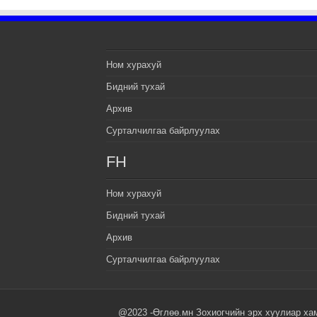
Ном хурахуй
Бидний тухай
Архив
Сурталчилгаа байрлуулах
FH
Ном хурахуй
Бидний тухай
Архив
Сурталчилгаа байрлуулах
@2023 -Өглөө.мн Зохиогчийн эрх хуулиар ха