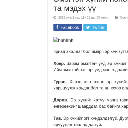
та мэдэх үү
2015 оны 2 сар 11 / 23 цаг 30 минут
Сони
Facebook
Twitter
яриад эхэлдэг бол ямарч эр хүн зугт
Хоёр.
Зарим эмэгтэйчүүд эр хүнийг 
Ийм эмэгтэйгээс эрчүүд мөн л даажиж
Гурав.
Хэрэв хэн нэгэн эр хүнийг
харьцуулж ярьдаг бол танд нөхөр ол
Дөрөв.
Эр хүнийг хатуу чанга гар
өнгөрөөхийг шаарддаг, бас байнга ха
Тав.
Эр хүнийг огт хүндэлдэггүй. Дур
эрчүүдэд таалагддаггүй.