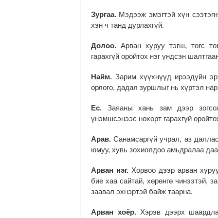
Зургаа.
Мэдээж эмэгтэй хүн сээтэгнү
хэн ч танд дурлахгүй.
Долоо.
Арван хуруу тэгш, төгс тө
гарахгүй оройтох нэг үндсэн шалтгаан
Найм.
Зарим хүүхнүүд ирээдүйн эр 
орлого, дадал зуршлыг нь хүртэл нар
Ес.
Заяаны хань зам дээр зогсо
үнэмшсэнээс нөхөрт гарахгүй оройтох
Арав.
Санамсаргүй учрал, аз даллас
юмуу, хувь зохиолдоо амьдралаа даат
Арван нэг.
Хорвоо дээр арван хуруу 
бие хаа сайтай, хөрөнгө чинээтэй, 
заавал эхнэртэй байж таарна.
Арван хоёр.
Хэрэв дээрх шаардла