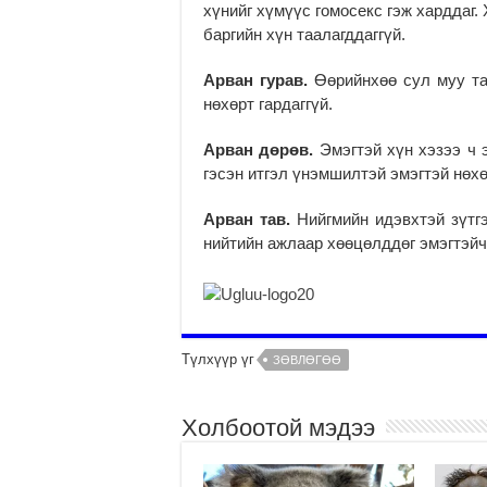
хүнийг хүмүүс гомосекс гэж харддаг.
баргийн хүн таалагддаггүй.
Арван гурав.
Өөрийнхөө сул муу та
нөхөрт гардаггүй.
Арван дөрөв.
Эмэгтэй хүн хэзээ ч 
гэсэн итгэл үнэмшилтэй эмэгтэй нөхө
Арван тав.
Нийгмийн идэвхтэй зүтгэ
нийтийн ажлаар хөөцөлддөг эмэгтэйчү
Түлхүүр үг
ЗӨВЛӨГӨӨ
Холбоотой мэдээ