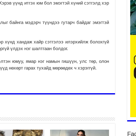
 Хэрэв үүнд итгэх юм бол эмэгтэй хүний сэтгэлд хэр
тө
лыг байнга мэдэрч түүндээ гутарч байдаг эмэгтэй
мэ
2
эр хүнд хандаж хайр сэтгэлээ илэрхийлж болохгүй
Гэ
ту
ргүй үлдэх нэг шалтгаан болдог.
нэ
2
лтэн юмуу, ямар нэг намын гишүүн, улс төр, олон
үд нөхөрт гарах тухайд мөрөөдөх ч хэрэггүй.
Б.
ор
2
НИ
АЖ
АЖ
ХӨ
2
Ба
тэ
Fa
ду