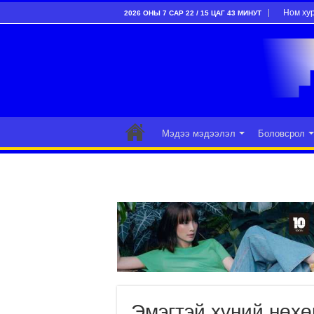
Ном ху
2026 ОНЫ 7 САР 22 / 15 ЦАГ 43 МИНУТ
Мэдээ мэдээлэл
Боловсрол
Эмэгтэй хүний нөхө