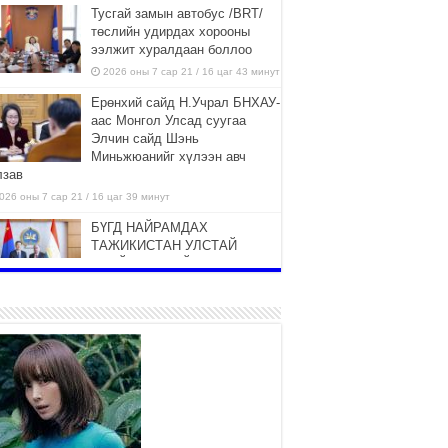
Тусгай замын автобус /BRT/
төслийн удирдах хорооны
ээлжит хуралдаан боллоо
2026 оны 7 сар 21 / 16 цаг 43 минут
Ерөнхий сайд Н.Учрал БНХАУ-
аас Монгол Улсад суугаа
Элчин сайд Шэнь
Миньжюанийг хүлээн авч
лзав
026 оны 7 сар 21 / 16 цаг 39 минут
БҮГД НАЙРАМДАХ
ТАЖИКИСТАН УЛСТАЙ
ЭДИЙН ЗАСГИЙН ХАМТЫН
АЖИЛЛАГААГ ӨРГӨЖҮҮЛНЭ
026 оны 7 сар 21 / 16 цаг 34 минут
26,992 суралцагч хотхоны бага
сургуульд, 8100 суралцагч
төрөлжсөн ахлах сургуульд
суралцана
026 оны 7 сар 21 / 13 цаг 43 минут
COP17 хурлын үеэрх замын