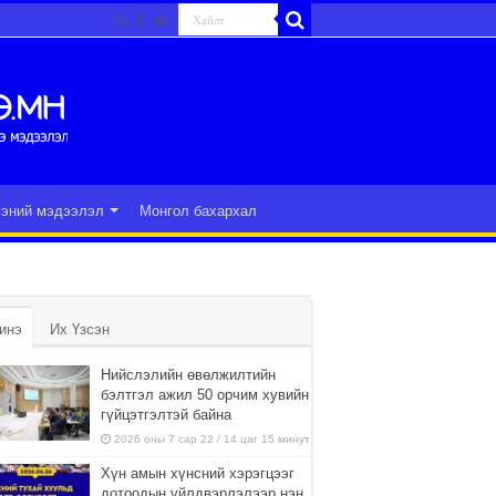
гэний мэдээлэл
Монгол бахархал
инэ
Их Үзсэн
Нийслэлийн өвөлжилтийн
бэлтгэл ажил 50 орчим хувийн
гүйцэтгэлтэй байна
2026 оны 7 сар 22 / 14 цаг 15 минут
Хүн амын хүнсний хэрэгцээг
дотоодын үйлдвэрлэлээр нэн