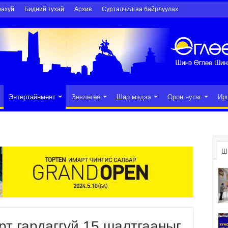
рахуй
Бидний тухай
Архив
Сурталчилгаа байрлуулах
Энтертайнмент
Зөвлөгөө
Шар мэдээ
Орон нутаг
Ир
Ш
рт гардаггүй 15 шалтгааныг