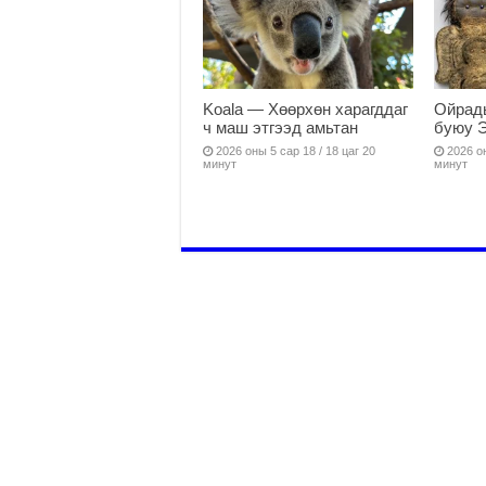
Koala — Хөөрхөн харагддаг
Ойрады
ч маш этгээд амьтан
буюу 
2026 оны 5 сар 18 / 18 цаг 20
2026 он
минут
минут