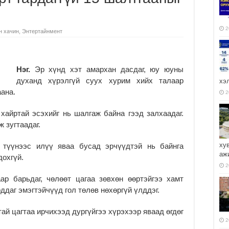
2
н хачин
,
Энтертайнмент
Нэг.
Эр хүнд хэт амархан дасдаг, юу юуны
духанд хүрэлгүй суух хурим хийх талаар
хэ
аана.
2
хайртай эсэхийг нь шалгаж байна гээд залхаадаг.
 зугтаадаг.
ху
 түүнээс илүү яваа бусад эрчүүдтэй нь байнга
аж
дохгүй.
2
аар барьдаг, чөлөөт цагаа зөвхөн өөртэйгээ хамт
рддаг эмэгтэйчүүд гол төлөв нөхөргүй үлддэг.
тай цагтаа ирчихээд дургүйгээ хүрэхээр яваад өгдөг
2