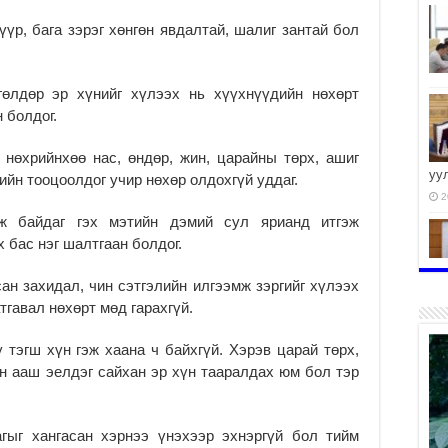
үр, бага зэрэг хөнгөн явдалтай, шалиг зантай бол
гөлдөр эр хүнийг хүлээх нь хүүхнүүдийн нөхөрт
 болдог.
нөхрийнхөө нас, өндөр, жин, царайны төрх, ашиг
уу
ийн тооцоолдог учир нөхөр олдохгүй уддаг.
2
ж байдаг гэх мэтийн дэмий сул ярианд итгэж
 бас нэг шалтгаан болдог.
ан захидал, чин сэтгэлийн илгээмж зэргийг хүлээх
2
гавал нөхөрт мөд гарахгүй.
тэгш хүн гэж хаана ч байхгүй. Хэрэв царай төрх,
зан ааш эелдэг сайхан эр хүн тааралдах юм бол тэр
2
гыг хангасан хэрнээ үнэхээр эхнэргүй бол тийм