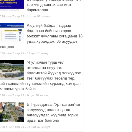
тэргүүнд хангах зарчмыг
баримтална
026 оны 7 сар 22 / 14 цаг 07 минут
Аюулгүй байдал, гадаад
бодлогын байнгын хороо
ээлжит чуулганы хугацаанд 18
удаа хуралдаж, 36 асуудал
лэлцжээ
026 оны 7 сар 22 / 11 цаг 43 минут
“4 улирлын турш үйл
ажиллагаа явуулах
боломжтой-Хүүхэд хөгжүүлэх
төв” байгуулах төсөлд төр,
вийн хэвшлийн түншлэлийн хүрээнд хамтран
иллахыг урьж байна
026 оны 7 сар 22 / 9 цаг 28 минут
Б.Пүрэвдагва: “Урт цагаан”-ыг
залуучууд чөлөөт цагаа
өнгөрүүлдэг, жуулчид зорьж
ирдэг цэг болгоно
026 оны 7 сар 21 / 16 цаг 47 минут