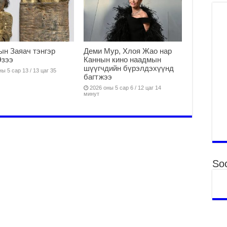
яв
2
Б.
аж
уя
н Заяач тэнгэр
Деми Мур, Хлоя Жао нар
Эзээ
Каннын кино наадмын
2
шүүгчдийн бүрэлдэхүүнд
ы 5 сар 13 / 13 цаг 35
багтжээ
“С
да
2026 оны 5 сар 6 / 12 цаг 14
минут
ду
2
Мо
бү
ни
2
Soc
Тө
то
2
“Э
хө
2