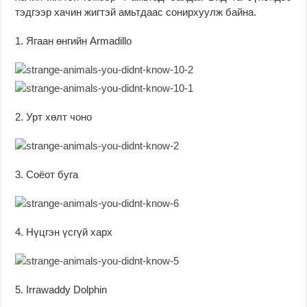
тэдгээр хачин жигтэй амьтдаас сонирхуулж байна.
1. Ягаан өнгийн Armadillo
2. Урт хөлт чоно
3. Соёот буга
4. Нүцгэн үсгүй харх
5. Irrawaddy Dolphin