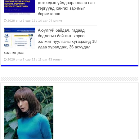
дотоодын үйлдвэрлэлээр нэн
тэргүүнд хангах зарчмыг
баримтална
2026 оны 7 сар 22 / 14 цаг 07 минут
Аюулгүй байдал, гадаад
бодлогын байнгын хороо
ээлжит чуулганы хугацаанд 18
удаа хуралдаж, 36 асуудал
хэлэлцжээ
2026 оны 7 сар 22 / 11 цаг 43 минут
“4 улирлын турш үйл
ажиллагаа явуулах
боломжтой-Хүүхэд хөгжүүлэх
төв” байгуулах төсөлд төр,
хувийн хэвшлийн түншлэлийн хүрээнд хамтран
ажиллахыг урьж байна
2026 оны 7 сар 22 / 9 цаг 28 минут
Б.Пүрэвдагва: “Урт цагаан”-ыг
залуучууд чөлөөт цагаа
өнгөрүүлдэг, жуулчид зорьж
ирдэг цэг болгоно
2026 оны 7 сар 21 / 16 цаг 47 минут