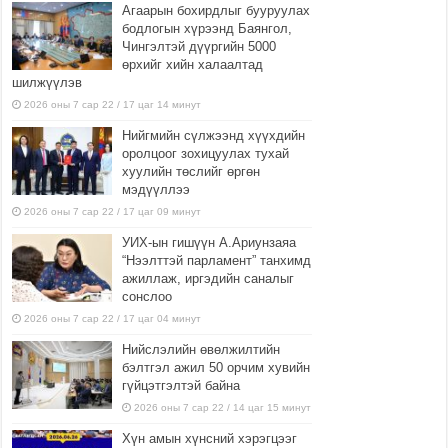
Агаарын бохирдлыг бууруулах
бодлогын хүрээнд Баянгол,
Чингэлтэй дүүргийн 5000
өрхийг хийн халаалтад
шилжүүлэв
2026 оны 7 сар 22 / 17 цаг 14 минут
Нийгмийн сүлжээнд хүүхдийн
оролцоог зохицуулах тухай
хуулийн төслийг өргөн
мэдүүллээ
2026 оны 7 сар 22 / 17 цаг 09 минут
УИХ-ын гишүүн А.Ариунзаяа
“Нээлттэй парламент” танхимд
ажиллаж, иргэдийн саналыг
сонслоо
2026 оны 7 сар 22 / 17 цаг 04 минут
Нийслэлийн өвөлжилтийн
бэлтгэл ажил 50 орчим хувийн
гүйцэтгэлтэй байна
2026 оны 7 сар 22 / 14 цаг 15 минут
Хүн амын хүнсний хэрэгцээг