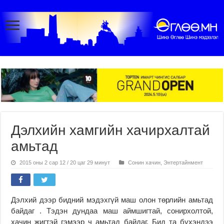
Дэлхийн хамгийн хачирхалтай
амьтад
2015 оны 2 сар 12 / 20 цаг 29 минут
Сонин хачин
,
Энтертайнмент
Дэлхий дээр бидний мэдэхгүй маш олон төрлийн амьтад
байдаг . Тэдэн дундаа маш аймшигтай, сонирхолтой,
хачин жигтэй гэмээр ч амьтад байдаг. Бид та бүхэндээ