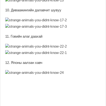
10. Диваажингийн далавчит шувуу
11. Говийн алаг даахай
12. Японы аалзан хавч