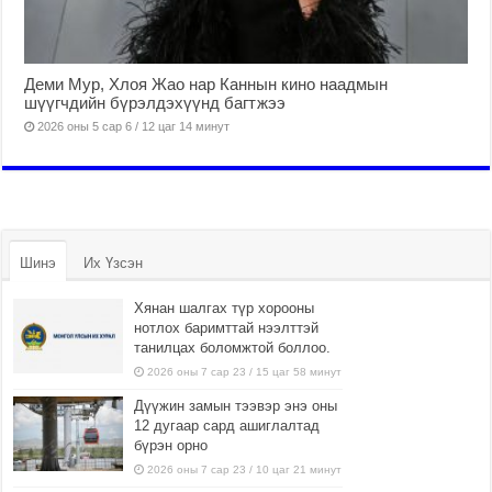
Деми Мур, Хлоя Жао нар Каннын кино наадмын
шүүгчдийн бүрэлдэхүүнд багтжээ
2026 оны 5 сар 6 / 12 цаг 14 минут
Шинэ
Их Үзсэн
Хянан шалгах түр хорооны
нотлох баримттай нээлттэй
танилцах боломжтой боллоо.
2026 оны 7 сар 23 / 15 цаг 58 минут
Дүүжин замын тээвэр энэ оны
12 дугаар сард ашиглалтад
бүрэн орно
2026 оны 7 сар 23 / 10 цаг 21 минут