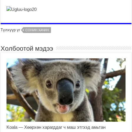
Түлхүүр үг
СОНИН ХАЧИН
Холбоотой мэдээ
Koala — Хөөрхөн харагддаг ч маш этгээд амьтан