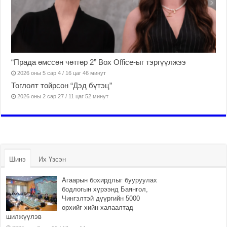
“Прада өмссөн чөтгөр 2” Box Office-ыг тэргүүлжээ
2026 оны 5 сар 4 / 16 цаг 46 минут
Тоглолт тойрсон “Дэд бүтэц”
2026 оны 2 сар 27 / 11 цаг 52 минут
Шинэ
Их Үзсэн
Агаарын бохирдлыг бууруулах
бодлогын хүрээнд Баянгол,
Чингэлтэй дүүргийн 5000
өрхийг хийн халаалтад
шилжүүлэв