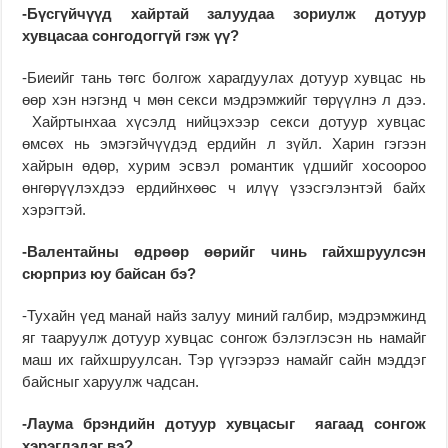
-Бүсгүйчүүд хайртай залуудаа зориулж дотуур
хувцасаа сонгодоггүй гэж үү?
-Биеийг тань төгс болгож харагдуулах дотуур хувцас нь
өөр хэн нэгэнд ч мөн секси мэдрэмжийг төрүүлнэ л дээ.
Хайртынхаа хүсэлд нийцэхээр секси дотуур хувцас
өмсөх нь эмэгэйчүүдэд ердийн л зүйл. Харин гэгээн
хайрын өдөр, хурим эсвэл романтик үдшийг хосоороо
өнгөрүүлэхдээ ердийнхөөс ч илүү үзэсгэлэнтэй байх
хэрэгтэй.
-Валентайны өдрөөр өөрийг чинь гайхшруулсэн
сюрприз юу байсан бэ?
-Тухайн үед манай найз залуу миний галбир, мэдрэмжинд
яг тааруулж дотуур хувцас сонгож бэлэглэсэн нь намайг
маш их гайхшруулсан. Тэр үүгээрээ намайг сайн мэддэг
байсныг харуулж чадсан.
-Лаума брэндийн дотуур хувцасыг яагаад сонгож
хэрэглэдэг вэ?