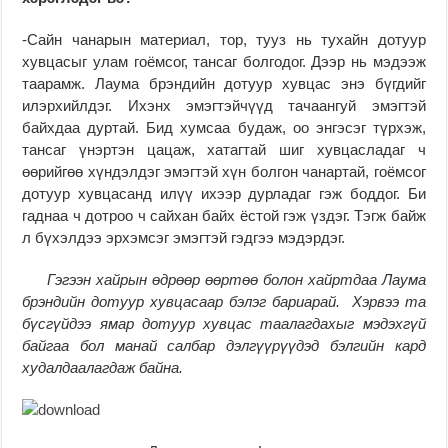
-Сайн чанарын материал, тор, тууз нь тухайн дотуур
хувцасыг улам гоёмсог, тансаг болгодог. Дээр нь мэдээж
таарамж. Лаума брэндийн дотуур хувцас энэ бүгдийг
илэрхийлдэг. Ихэнх эмэгтэйчүүд тачаангуй эмэгтэй
байхдаа дуртай. Бид хумсаа будаж, оо энгэсэг түрхэж,
тансаг үнэртэн цацаж, хатагтай шиг хувцасладаг ч
өөрийгөө хүндэлдэг эмэгтэй хүн болгон чанартай, гоёмсог
дотуур хувцасанд илүү ихээр дурладаг гэж боддог. Би
гаднаа ч дотроо ч сайхан байх ёстой гэж үздэг. Тэгж байж
л бүхэлдээ эрхэмсэг эмэгтэй гэдгээ мэдэрдэг.
Гэгээн хайрын өдрөөр өөртөө болон хайртдаа Лаума
брэндийн дотуур хувцасаар бэлэг бариарай. Хэрвээ та
бүсгүйдээ ямар дотуур хувцас таалагдахыг мэдэхгүй
байгаа бол манай салбар дэлгүүрүүдэд бэлгийн кард
худалдаалагдаж байна.