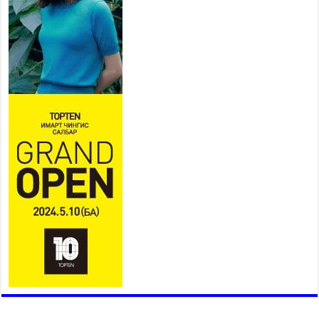
Ерөнхий сайд Н.Учрал БНХАУ-аас Монгол Улсад
суугаа Элчин сайд Шэнь Миньжюанийг хүлээн
авч уулзав
2026 оны 7 сар 21 / 16 цаг 39 минут
БҮГД НАЙРАМДАХ ТАЖИКИСТАН УЛСТАЙ
ЭДИЙН ЗАСГИЙН ХАМТЫН АЖИЛЛАГААГ
ӨРГӨЖҮҮЛНЭ
2026 оны 7 сар 21 / 16 цаг 34 минут
26,992 суралцагч хотхоны бага сургуульд, 8100
суралцагч төрөлжсөн ахлах сургуульд
суралцана
2026 оны 7 сар 21 / 13 цаг 43 минут
COP17 хурлын үеэрх замын хөдөлгөөн, нийтийн
тээврийн зохицуулалт, сургууль, цэцэрлэг, зах,
худалдааны төвийн ажиллах хуваарийг гаргаж,
иргэдэд мэдээлэхийг үүрэг болголоо
2026 оны 7 сар 21 / 11 цаг 59 минут
Гэр бүлийн хэрэг шүүхэд хянан шийдвэрлэх
тухай хуулиар хүүхдийн дээд ашиг сонирхлыг
нэн тэргүүнд хангахыг баталгаажууллаа
2026 оны 7 сар 21 / 11 цаг 42 минут