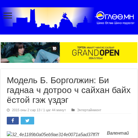
Модель Б. Борголжин: Би
гаднаа ч дотроо ч сайхан байх
ёстой гэж үздэг
2015 оны 2 сар 13 / 1 цаг 44 минут
Энтертайнмент
Валентай