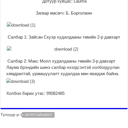
Дотуур хувцас: Lauma
Загвар өмсөгч: Б. Борголжин
Салбар 1: Зайсан Скуэр худалдааны төвийн 2-р давхарт
Салбар 2: Макс Молл худалдааны төвийн 3-р давхарт
Лаума брэндийн шинэ салбар нээгдсэнтэй холбогдуулан
хямдралтай, урамшуулалт худалдаа мөн явагдаж байна.
Холбоо барих утас: 99082485
Түлхүүр үг
ЭНТЕРТАЙНМЕНТ