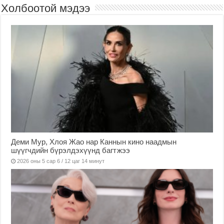
Холбоотой мэдээ
Деми Мур, Хлоя Жао нар Каннын кино наадмын
шүүгчдийн бүрэлдэхүүнд багтжээ
2026 оны 5 сар 6 / 12 цаг 14 минут