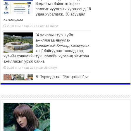
бодлогын байнгын хороо
ээлжит чуулганы хугацаанд 18
удаа хуралдаж, 36 асуудал
хэлэлцжээ
2026 оны 7 сар 22 / 11 цаг 43 минут
“4 улирлын турш үйл
ажиллагаа явуулах
боломжтой-Хүүхэд хөгжүүлэх
төв” байгуулах төсөлд төр,
хувийн хэвшлийн түншлэлийн хүрээнд хамтран
ажиллахыг урьж байна
2026 оны 7 сар 22 / 9 цаг 28 минут
Б.Пүрэвдагва: “Урт цагаан”-ыг
залуучууд чөлөөт цагаа
өнгөрүүлдэг, жуулчид зорьж
ирдэг цэг болгоно
2026 оны 7 сар 21 / 16 цаг 47 минут
Тусгай замын автобус /BRT/
төслийн удирдах хорооны
ээлжит хуралдаан боллоо
2026 оны 7 сар 21 / 16 цаг 43 минут