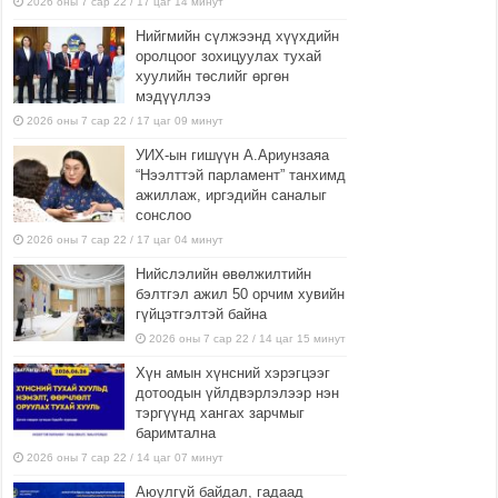
2026 оны 7 сар 22 / 17 цаг 14 минут
Нийгмийн сүлжээнд хүүхдийн
оролцоог зохицуулах тухай
хуулийн төслийг өргөн
мэдүүллээ
2026 оны 7 сар 22 / 17 цаг 09 минут
УИХ-ын гишүүн А.Ариунзаяа
“Нээлттэй парламент” танхимд
ажиллаж, иргэдийн саналыг
сонслоо
2026 оны 7 сар 22 / 17 цаг 04 минут
Нийслэлийн өвөлжилтийн
бэлтгэл ажил 50 орчим хувийн
гүйцэтгэлтэй байна
2026 оны 7 сар 22 / 14 цаг 15 минут
Хүн амын хүнсний хэрэгцээг
дотоодын үйлдвэрлэлээр нэн
тэргүүнд хангах зарчмыг
баримтална
2026 оны 7 сар 22 / 14 цаг 07 минут
Аюулгүй байдал, гадаад