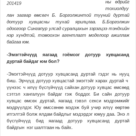
ны өдрийг
тохиолдуу
лан загвар өмсөгч Б. Борголжинтой түүний дуртай
дотуур хувцасны тухай ярилцлаа. Б.Борголжин
одоогоор Сингапур улсад суралцахын зэрэгцээ тэндхийн
нэр хүндтэй, томоохон агентлагт моделоор ажиллаж
байгаа юм.
-Эмэгтэйчүүд яагаад гоёмсог дотуур хувцасанд
дуртай байдаг юм бол
?
-Эмэгтэйчүүд дотуур хувцасанд дуртай гэдэг нь нууц
биш. Эрчүүд дотуур хувцастай эмэгтэйг харах дуртай ч
үүнээс ч илүү бүсгүйчүүд сайхан дотуур хувцас өмсөөд
сэтгэл хангалуун байдаг гэж боддог. Би сайн дотуур
хувцас өмсөх дуртай, яагаад гэвэл секси мэдрэмжийг
мэдрүүлдэг. Юу өмссөнөө мэдэж буй учир илүү өөртөө
итгэлтэй болж ялдам байдлыг мэдэрдэг юмуу даа. Энэ л
бүсгүйчүүд бид яагаад дотуур хувцасанд дуртай
байдгын нэг шалтгаан нь байх.