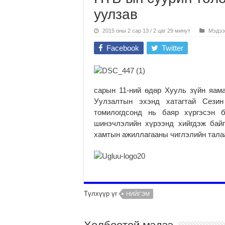
уулзав
2015 оны 2 сар 13 / 2 цаг 29 минут
Мэдээ
Facebook
Twitter
сарын 11-ний өдөр Хууль зүйн яам
Уулзалтын эхэнд хатагтай Сези
томилогдсонд нь баяр хүргэсэн 
шинэчлэлийн хүрээнд хийгдэж бай
хамтын ажиллагааны чиглэлийн тала
Түлхүүр үг
НИЙГЭМ