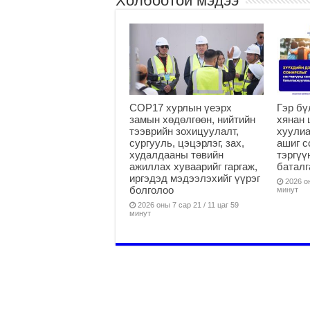
Холбоотой мэдээ
COP17 хурлын үеэрх
Гэр бү
замын хөдөлгөөн, нийтийн
хянан 
тээврийн зохицуулалт,
хуулиа
сургууль, цэцэрлэг, зах,
ашиг с
худалдааны төвийн
тэргүү
ажиллах хуваарийг гаргаж,
батал
иргэдэд мэдээлэхийг үүрэг
2026 он
болголоо
минут
2026 оны 7 сар 21 / 11 цаг 59
минут