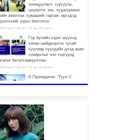
зохицуулалт, сургууль,
цэцэрлэг, зах, худалдааны
вийн ажиллах хуваарийг гаргаж, иргэдэд
дээлэхийг үүрэг болголоо
026 оны 7 сар 21 / 11 цаг 59 минут
Гэр бүлийн хэрэг шүүхэд
хянан шийдвэрлэх тухай
хуулиар хүүхдийн дээд ашиг
сонирхлыг нэн тэргүүнд
нгахыг баталгаажууллаа
026 оны 7 сар 21 / 11 цаг 42 минут
Б.Пүрэвдагва: “Туул-1”
коллекторыг ашиглалтад
оруулж байж бид гэр
хорооллыг барилгажуулна
026 оны 7 сар 21 / 10 цаг 15 минут
НИЙСЛЭЛ, АЙМГИЙН
УДИРДЛАГУУДЫН АЖЛЫГ
ХҮНД СУРТЛЫГ БУУРУУЛЖ,
ИРГЭД, АЖ АХУЙН НЭГЖИЙН
ААГ ХЭРХЭН ХӨНГӨЛСНӨӨР ДҮГНЭНЭ
026 оны 7 сар 21 / 10 цаг 09 минут