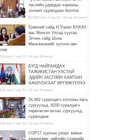
төслийн удирдах хорооны
ээлжит хуралдаан боллоо
2026 оны 7 сар 21 / 16 цаг 43 минут
Ерөнхий сайд Н.Учрал БНХАУ-
аас Монгол Улсад суугаа
Элчин сайд Шэнь
Миньжюанийг хүлээн авч
лзав
026 оны 7 сар 21 / 16 цаг 39 минут
БҮГД НАЙРАМДАХ
ТАЖИКИСТАН УЛСТАЙ
ЭДИЙН ЗАСГИЙН ХАМТЫН
АЖИЛЛАГААГ ӨРГӨЖҮҮЛНЭ
026 оны 7 сар 21 / 16 цаг 34 минут
26,992 суралцагч хотхоны бага
сургуульд, 8100 суралцагч
төрөлжсөн ахлах сургуульд
суралцана
026 оны 7 сар 21 / 13 цаг 43 минут
COP17 хурлын үеэрх замын
хөдөлгөөн, нийтийн тээврийн