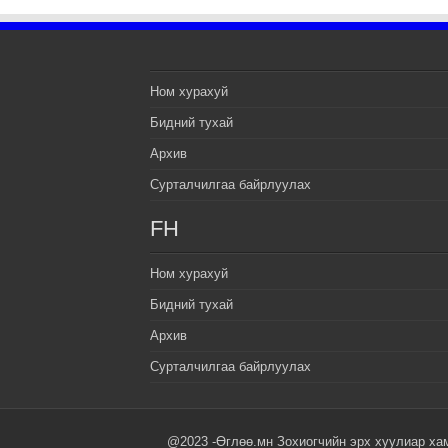
Ном хурахуй
Бидний тухай
Архив
Сурталчилгаа байрлуулах
FH
Ном хурахуй
Бидний тухай
Архив
Сурталчилгаа байрлуулах
@2023 -Өглөө.мн Зохиогчийн эрх хуулиар ха