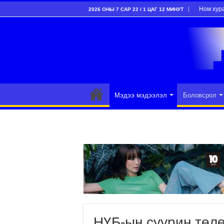
Ном хур
2026 ОНЫ 7 САР 22 / 1 ЦАГ 12 МИНУТ
Мэдээ мэдээлэл
Боловсрол
НҮБ-ын суурин төлө