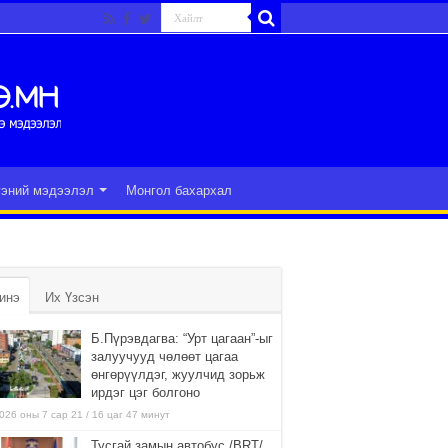
гэний мэдээлэл
Монгол бахархал
инэ
Их Үзсэн
Б.Пүрэвдагва: “Урт цагаан”-ыг
залуучууд чөлөөт цагаа
өнгөрүүлдэг, жуулчид зорьж
ирдэг цэг болгоно
026 оны 7 сар 21 / 16 цаг 47 минут
Тусгай замын автобус /BRT/