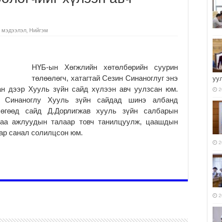
 мэдээлэл
,
Нийгэм
НҮБ-ын Хөгжлийн хөтөлбөрийн суурин
төлөөлөгч, хатагтай Сезин Синаноглуг энэ
уу
ан дээр Хууль зүйн сайд хүлээн авч уулзсан юм.
2
н Синаноглу Хууль зүйн сайдад шинэ албанд
бөгөөд сайд Д.Дорлигжав хууль зүйн салбарын
гаа ажлуудын талаар товч танилцуулж, цаашдын
ар санал солилцсон юм.
2
2