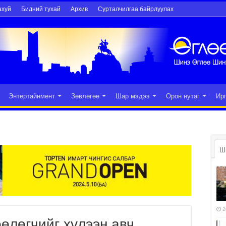
ахуй
Бидний тухай
Архив
Сурталчилгаа байрлуулах
Энтертайнмент
Зөвлөгөө
Шар мэдээ
Орон нутаг
Ир
Ш
2
өлөгчийг хүлээн авч