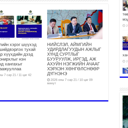
тө
мэ
2
лийн хэрэг шүүхэд
НИЙСЛЭЛ, АЙМГИЙН
шийдвэрлэх тухай
УДИРДЛАГУУДЫН АЖЛЫГ
р хүүхдийн дээд
ХҮНД СУРТЛЫГ
ха
онирхлыг нэн
БУУРУУЛЖ, ИРГЭД, АЖ
2
нд хангахыг
АХУЙН НЭГЖИЙН АЧААГ
гаажууллаа
ХЭРХЭН ХӨНГӨЛСНӨӨР
ДҮГНЭНЭ
ы 7 сар 21 / 11 цаг 42
2026 оны 7 сар 21 / 10 цаг 09
минут
2
АЧ
2