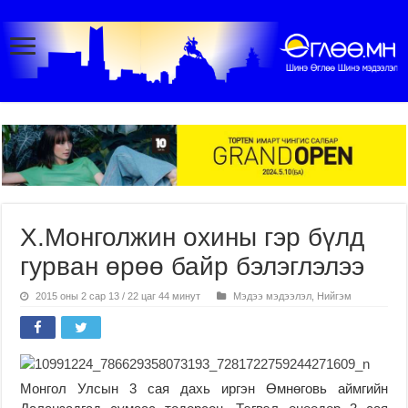
Х.Монголжин охины гэр бүлд
гурван өрөө байр бэлэглэлээ
2015 оны 2 сар 13 / 22 цаг 44 минут
Мэдээ мэдээлэл
,
Нийгэм
Монгол Улсын 3 сая дахь иргэн Өмнөговь аймгийн