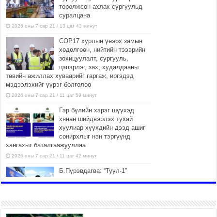
төрөлжсөн ахлах сургуульд
суралцана
2026 оны 7 сар 21 / 13 цаг 43 минут
COP17 хурлын үеэрх замын
хөдөлгөөн, нийтийн тээврийн
зохицуулалт, сургууль,
цэцэрлэг, зах, худалдааны
төвийн ажиллах хуваарийг гаргаж, иргэдэд
мэдээлэхийг үүрэг болголоо
2026 оны 7 сар 21 / 11 цаг 59 минут
Гэр бүлийн хэрэг шүүхэд
хянан шийдвэрлэх тухай
хуулиар хүүхдийн дээд ашиг
сонирхлыг нэн тэргүүнд
хангахыг баталгаажууллаа
2026 оны 7 сар 21 / 11 цаг 42 минут
Б.Пүрэвдагва: “Туул-1”
коллекторыг ашиглалтад
оруулж байж бид гэр
хорооллыг барилгажуулна
2026 оны 7 сар 21 / 10 цаг 15 минут