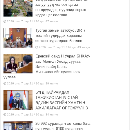
залуучууд чөлөөт цагаа
өнгөрүүлдэг, жуулчид зорьж
ирдэг цэг болгоно
2026 оны 7 сар 21 / 16 цаг 47 минут
Тусгай замын автобус /BRT/
төслийн удирдах хорооны
ээлжит хуралдаан боллоо
2026 оны 7 сар 21 / 16 цаг 43 минут
Ерөнхий сайд Н.Учрал БНХАУ-
аас Монгол Улсад суугаа
Элчин сайд Шэнь
Миньжюанийг хүлээн авч
уулзав
2026 оны 7 сар 21 / 16 цаг 39 минут
БҮГД НАЙРАМДАХ
ТАЖИКИСТАН УЛСТАЙ
ЭДИЙН ЗАСГИЙН ХАМТЫН
АЖИЛЛАГААГ ӨРГӨЖҮҮЛНЭ
2026 оны 7 сар 21 / 16 цаг 34 минут
26,992 суралцагч хотхоны бага
сургуульд, 8100 суралцагч