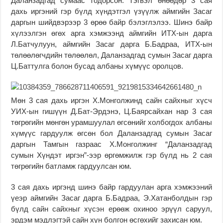
Даланзадгад сумаас тодорсон. Тэгвэл өнөөдөр 3 сая
дахь иргэний гэр бүлд хүндэтгэл үзүүлж аймгийн Засаг
даргын шийдвэрээр 3 өрөө байр бэлэглэлээ. Шинэ байр
хүлээлгэн өгөх арга хэмжээнд аймгийн ИТХ-ын дарга
Л.Батчулуун, аймгийн Засаг дарга Б.Бадраа, ИТХ-ын
төлөөлөгчдийн төлөөлөл, Даланзадгад сумын Засаг дарга
Ц.Баттулга болон бусад албаны хүмүүс оролцов.
Мөн 3 сая дахь иргэн Х.Монголжинд сайн сайхныг хүсч
УИХ-ын гишүүн Д.Бат-Эрдэнэ, Ц.Баярсайхан нар 3 сая
төгрөгийн мөнгөн урамшуулал өгсөнийг холбогдох албаны
хүмүүс гардуулж өгсөн бол Даланзадгад сумын Засаг
даргын Тамгын газраас Х.Монголжинг “Даланзадгад
сумын Хүндэт иргэн”-ээр өргөмжилж гэр бүлд нь 2 сая
төгрөгийн батламж гардуулсан юм.
3 сая дахь иргэнд шинэ байр гардуулан арга хэмжээний
үеэр аймгийн Засаг дарга Б.Бадраа, Э.Хатанболдын гэр
бүлд сайн сайхныг хүсэн ерөөж охиноо эрүүл саруул,
эрдэм мэдлэгтэй сайн хүн болгон өсгөхийг захисан юм.