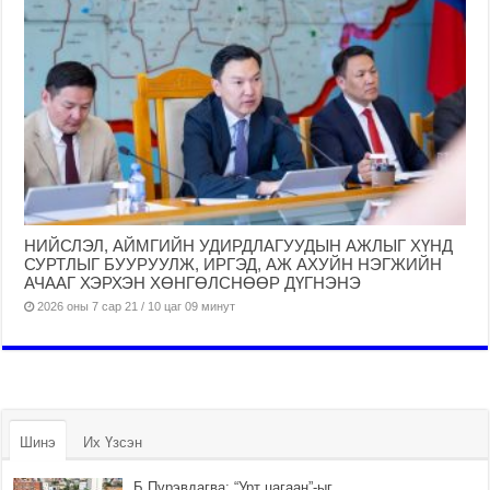
НИЙСЛЭЛ, АЙМГИЙН УДИРДЛАГУУДЫН АЖЛЫГ ХҮНД
СУРТЛЫГ БУУРУУЛЖ, ИРГЭД, АЖ АХУЙН НЭГЖИЙН
АЧААГ ХЭРХЭН ХӨНГӨЛСНӨӨР ДҮГНЭНЭ
2026 оны 7 сар 21 / 10 цаг 09 минут
Шинэ
Их Үзсэн
Б.Пүрэвдагва: “Урт цагаан”-ыг