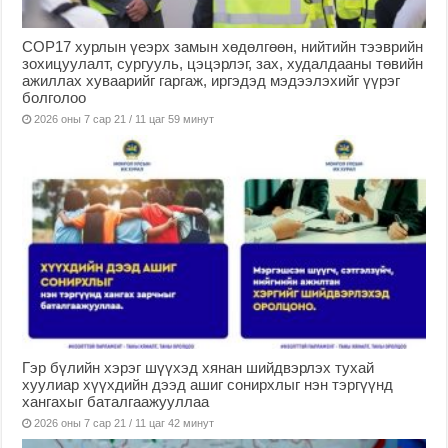
COP17 хурлын үеэрх замын хөдөлгөөн, нийтийн тээврийн
зохицуулалт, сургууль, цэцэрлэг, зах, худалдааны төвийн
ажиллах хуваарийг гаргаж, иргэдэд мэдээлэхийг үүрэг
болголоо
2026 оны 7 сар 21 / 11 цаг 59 минут
Гэр бүлийн хэрэг шүүхэд хянан шийдвэрлэх тухай
хуулиар хүүхдийн дээд ашиг сонирхлыг нэн тэргүүнд
хангахыг баталгаажууллаа
2026 оны 7 сар 21 / 11 цаг 42 минут