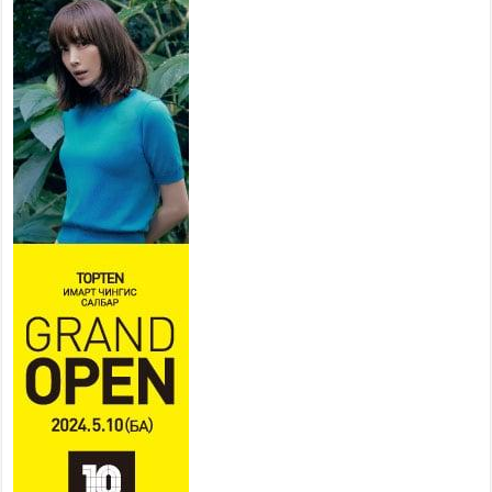
НИЙСЛЭЛ, АЙМГИЙН
УДИРДЛАГУУДЫН АЖЛЫГ
ХҮНД СУРТЛЫГ БУУРУУЛЖ,
ИРГЭД, АЖ АХУЙН НЭГЖИЙН
АЧААГ ХЭРХЭН ХӨНГӨЛСНӨӨР ДҮГНЭНЭ
2026 оны 7 сар 21 / 10 цаг 09 минут
Байнгын хорооны дарга
М.Мандхай Цөлжилттэй
тэмцэх тухай НҮБ-ын
конвенцын талуудын 17 дугаар
бага хурал (СОР17)-ын бэлтгэл ажлын явцтай
танилцлаа
2026 оны 7 сар 21 / 10 цаг 03 минут
Б.Пүрэвдагва: Бүтээн байгуулалтын аливаа
ажил инженерийн хангамжийн байгууллагуудын
уялдаа холбоогүйгээс саатах ёсгүй
2026 оны 7 сар 20 / 17 цаг 21 минут
“Сэлбэ 20 минутын хот” төслийн анхны 12
давхар барилгын үндсэн карказ, цутгалтын ажил
дууслаа
2026 оны 7 сар 20 / 17 цаг 17 минут