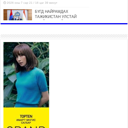
2026 оны 7 сар 21 / 16 цаг 39 минут
БҮГД НАЙРАМДАХ
ТАЖИКИСТАН УЛСТАЙ
ЭДИЙН ЗАСГИЙН ХАМТЫН
АЖИЛЛАГААГ ӨРГӨЖҮҮЛНЭ
2026 оны 7 сар 21 / 16 цаг 34 минут
26,992 суралцагч хотхоны бага
сургуульд, 8100 суралцагч
төрөлжсөн ахлах сургуульд
суралцана
2026 оны 7 сар 21 / 13 цаг 43 минут
COP17 хурлын үеэрх замын
хөдөлгөөн, нийтийн тээврийн
зохицуулалт, сургууль,
цэцэрлэг, зах, худалдааны
төвийн ажиллах хуваарийг гаргаж, иргэдэд
мэдээлэхийг үүрэг болголоо
2026 оны 7 сар 21 / 11 цаг 59 минут
Гэр бүлийн хэрэг шүүхэд хянан шийдвэрлэх
тухай хуулиар хүүхдийн дээд ашиг сонирхлыг
нэн тэргүүнд хангахыг баталгаажууллаа