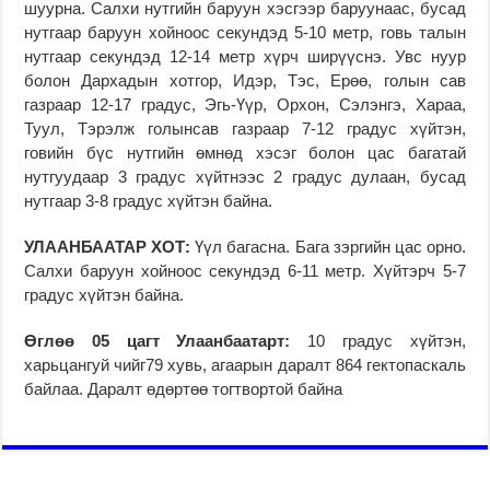
шуурна. Салхи нутгийн баруун хэсгээр баруунаас, бусад
нутгаар баруун хойноос секундэд 5-10 метр, говь талын
нутгаар секундэд 12-14 метр хүрч ширүүснэ. Увс нуур
болон Дархадын хотгор, Идэр, Тэс, Ерөө, голын сав
газраар 12-17 градус, Эгь-Үүр, Орхон, Сэлэнгэ, Хараа,
Туул, Тэрэлж голынсав газраар 7-12 градус хүйтэн,
говийн бүс нутгийн өмнөд хэсэг болон цас багатай
нутгуудаар 3 градус хүйтнээс 2 градус дулаан, бусад
нутгаар 3-8 градус хүйтэн байна.
УЛААНБААТАР ХОТ:
Үүл багасна. Бага зэргийн цас орно.
Салхи баруун хойноос секундэд 6-11 метр. Хүйтэрч 5-7
градус хүйтэн байна.
Өглөө 05 цагт Улаанбаатарт:
10 градус хүйтэн,
харьцангуй чийг79 хувь, агаарын даралт 864 гектопаскаль
байлаа. Даралт өдөртөө тогтвортой байна