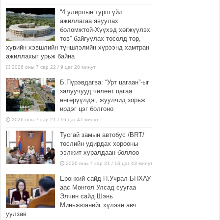
“4 улирлын турш үйл
ажиллагаа явуулах
боломжтой-Хүүхэд хөгжүүлэх
төв” байгуулах төсөлд төр,
хувийн хэвшлийн түншлэлийн хүрээнд хамтран
ажиллахыг урьж байна
2026 оны 7 сар 22 / 9 цаг 28 минут
Б.Пүрэвдагва: “Урт цагаан”-ыг
залуучууд чөлөөт цагаа
өнгөрүүлдэг, жуулчид зорьж
ирдэг цэг болгоно
2026 оны 7 сар 21 / 16 цаг 47 минут
Тусгай замын автобус /BRT/
төслийн удирдах хорооны
ээлжит хуралдаан боллоо
2026 оны 7 сар 21 / 16 цаг 43 минут
Ерөнхий сайд Н.Учрал БНХАУ-
аас Монгол Улсад суугаа
Элчин сайд Шэнь
Миньжюанийг хүлээн авч
уулзав