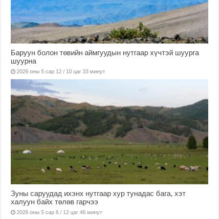
Баруун болон төвийн аймгуудын нутгаар хүчтэй шуурга
шуурна
2026 оны 5 сар 12 / 10 цаг 33 минут
Зуны саруудад ихэнх нутгаар хур тунадас бага, хэт
халуун байх төлөв гарчээ
2026 оны 5 сар 6 / 12 цаг 46 минут