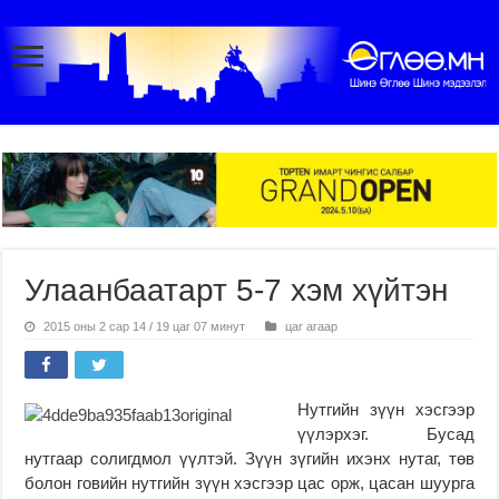
Улаанбаатарт 5-7 хэм хүйтэн
2015 оны 2 сар 14 / 19 цаг 07 минут
цаг агаар
Нутгийн зүүн хэсгээр
үүлэрхэг. Бусад
нутгаар солигдмол үүлтэй. Зүүн зүгийн ихэнх нутаг, төв
болон говийн нутгийн зүүн хэсгээр цас орж, цасан шуурга