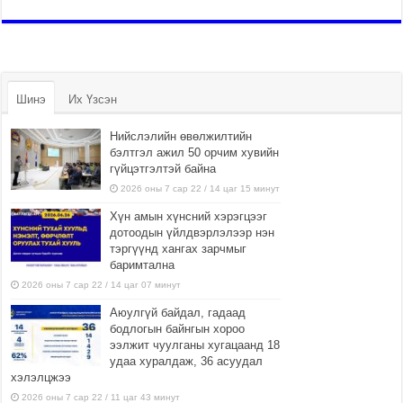
Шинэ
Их Үзсэн
Нийслэлийн өвөлжилтийн
бэлтгэл ажил 50 орчим хувийн
гүйцэтгэлтэй байна
2026 оны 7 сар 22 / 14 цаг 15 минут
Хүн амын хүнсний хэрэгцээг
дотоодын үйлдвэрлэлээр нэн
тэргүүнд хангах зарчмыг
баримтална
2026 оны 7 сар 22 / 14 цаг 07 минут
Аюулгүй байдал, гадаад
бодлогын байнгын хороо
ээлжит чуулганы хугацаанд 18
удаа хуралдаж, 36 асуудал
хэлэлцжээ
2026 оны 7 сар 22 / 11 цаг 43 минут