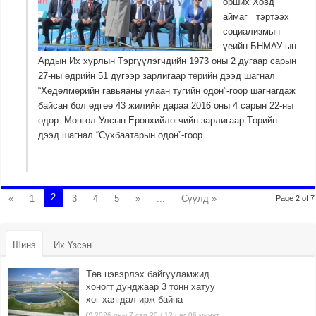
орших Ховд
аймаг тэртээх
социализмын
үеийн БНМАУ-ын
Ардын Их хурлын Тэргүүлэгчдийн 1973 оны 2 дугаар сарын
27-ны өдрийн 51 дүгээр зарлигаар төрийн дээд шагнал
“Хөдөлмөрийн гавьяаны улаан тугийн одон”-гоор шагнагдаж
байсан бол өдгөө 43 жилийн дараа 2016 оны 4 сарын 22-ны
өдөр Монгол Улсын Ерөнхийлөгчийн зарлигаар Төрийн
дээд шагнал “Сүхбаатарын одон”-гоор …
2
«
1
3
4
5
»
...
Сүүлд »
Page 2 of 7
Шинэ
Их Үзсэн
Төв цэвэрлэх байгууламжид
хоногт дунджаар 3 тонн хатуу
хог хаягдал ирж байна
2026 оны 7 сар 20 / 12 цаг 06 минут