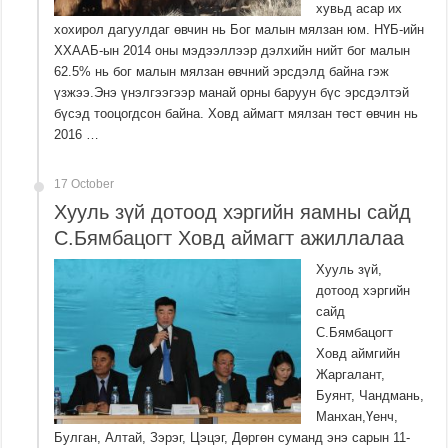
хувьд асар их
хохирол дагуулдаг өвчин нь Бог малын мялзан юм. НҮБ-ийн
ХХААБ-ын 2014 оны мэдээллээр дэлхийн нийт бог малын
62.5% нь бог малын мялзан өвчний эрсдэлд байна гэж
үзжээ.Энэ үнэлгээгээр манай орны баруун бүс эрсдэлтэй
бүсэд тооцогдсон байна. Ховд аймагт мялзан төст өвчин нь
2016 …
17 October
Хууль зүй дотоод хэргийн яамны сайд
С.Бямбацогт Ховд аймагт ажиллалаа
Хууль зүй,
дотоод хэргийн
сайд
С.Бямбацогт
Ховд аймгийн
Жаргалант,
Буянт, Чандмань,
Манхан,Үенч,
Булган, Алтай, Зэрэг, Цэцэг, Дөргөн суманд энэ сарын 11-