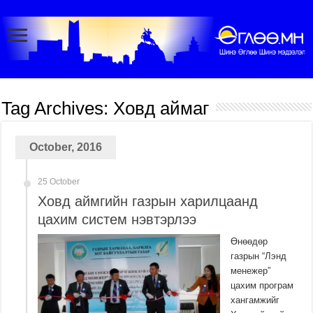
Tag Archives:
Ховд аймаг
October, 2016
25 October
Ховд аймгийн газрын харилцаанд
цахим систем нэвтэрлээ
Өнөөдөр
газрын “Лэнд
менежер”
цахим програм
хангамжийг