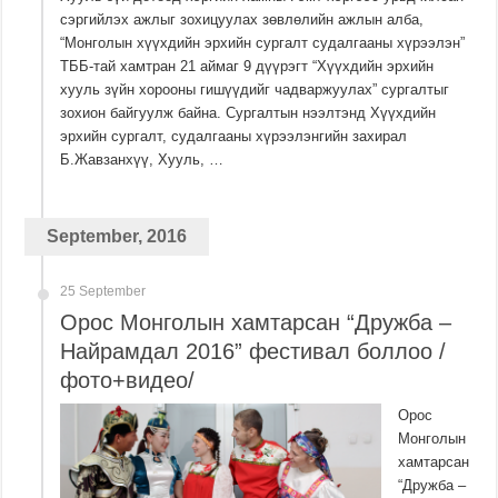
сэргийлэх ажлыг зохицуулах зөвлөлийн ажлын алба,
“Монголын хүүхдийн эрхийн сургалт судалгааны хүрээлэн”
ТББ-тай хамтран 21 аймаг 9 дүүрэгт “Хүүхдийн эрхийн
хууль зүйн хорооны гишүүдийг чадваржуулах” сургалтыг
зохион байгуулж байна. Сургалтын нээлтэнд Хүүхдийн
эрхийн сургалт, судалгааны хүрээлэнгийн захирал
Б.Жавзанхүү, Хууль, …
September, 2016
25 September
Орос Монголын хамтарсан “Дружба –
Найрамдал 2016” фестивал боллоо /
фото+видео/
Орос
Монголын
хамтарсан
“Дружба –