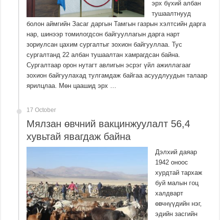
эрх бүхий албан
тушаалтнууд
болон аймгийн Засаг даргын Тамгын газрын хэлтсийн дарга
нар, шинээр томилогдсон байгууллагын дарга нарт
зориулсан цахим сургалтыг зохион байгууллаа. Тус
сургалтанд 22 албан тушаалтан хамрагдсан байна.
Сургалтаар орон нутагт авлигын эсрэг үйл ажиллагааг
зохион байгуулахад тулгамдаж байгаа асуудлуудын талаар
ярилцлаа. Мөн цаашид эрх …
17 October
Мялзан өвчний вакцинжуулалт 56,4
хувьтай явагдаж байна
Дэлхий даяар
1942 оноос
хурдтай тархаж
буй малын гоц
халдварт
өвчнүүдийн нэг,
эдийн засгийн