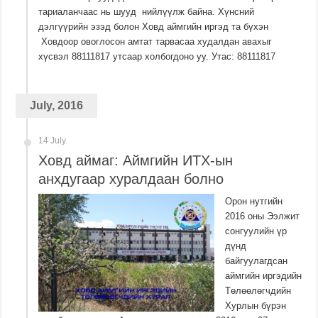
тариаланчаас нь шууд нийлүүлж байна. Хүнсний
дэлгүүрийн эзэд болон Ховд аймгийн иргэд та бүхэн
Ховдоор овоглосон амтат тарвасаа худалдан авахыг
хүсвэл 88111817 утсаар холбогдоно уу. Утас: 88111817
July, 2016
14 July
Ховд аймаг: Аймгийн ИТХ-ын
анхдугаар хуралдаан болно
Орон нутгийн
2016 оны Ээлжит
сонгуулийн үр
дүнд
байгуулагдсан
аймгийн иргэдийн
Төлөөлөгчдийн
Хурлын бүрэн