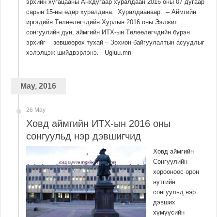
эрхийн хугацааны Анхдугаар хуралдаан 2016 оны 07 дугаар
сарын 15-ны өдөр хуралдана. Хуралдаанаар: – Аймгийн
иргэдийн Төлөөлөгчдийн Хурлын 2016 оны Ээлжит
сонгуулийн дүн, аймгийн ИТХ-ын Төлөөлөгчдийн бүрэн
эрхийг зөвшөөрөх тухай – Зохион байгуулалтын асуудлыг
хэлэлцэж шийдвэрлэнэ. Ugluu.mn
May, 2016
26 May
Ховд аймгийн ИТХ-ын 2016 оны
сонгуульд нэр дэвшигчид
Ховд аймгийн
Сонгуулийн
хорооноос орон
нутгийн
сонгуульд нэр
дэвших
хүмүүсийн