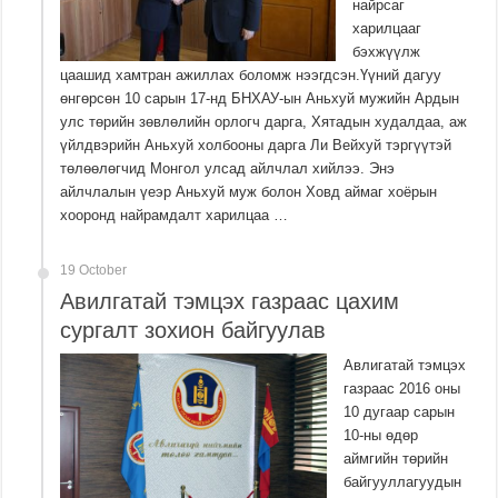
найрсаг
харилцааг
бэхжүүлж
цаашид хамтран ажиллах боломж нээгдсэн.Үүний дагуу
өнгөрсөн 10 сарын 17-нд БНХАУ-ын Аньхуй мужийн Ардын
улс төрийн зөвлөлийн орлогч дарга, Хятадын худалдаа, аж
үйлдвэрийн Аньхуй холбооны дарга Ли Вейхуй тэргүүтэй
төлөөлөгчид Монгол улсад айлчлал хийлээ. Энэ
айлчлалын үеэр Аньхуй муж болон Ховд аймаг хоёрын
хооронд найрамдалт харилцаа …
19 October
Авилгатай тэмцэх газраас цахим
сургалт зохион байгуулав
Авлигатай тэмцэх
газраас 2016 оны
10 дугаар сарын
10-ны өдөр
аймгийн төрийн
байгууллагуудын