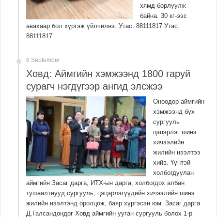
хямд борлуулж
байна. 30 кг-ээс
авахаар бол хүргэж үйлчилнэ. Утас: 88111817 Утас:
88111817
6 September
Ховд: Аймгийн хэмжээнд 1800 гаруй
сурагч нэгдүгээр ангид элсжээ
Өнөөдөр аймгийн
хэмжээнд бүх
сургууль
цэцэрлэг шинэ
хичээлийн
жилийн нээлтээ
хийв. Үүнтэй
холбогдуулан
аймгийн Засаг дарга, ИТХ-ын дарга, холбогдох албан
тушаалтнууд сургууль, цэцэрлэгүүдийн хичээлийн шинэ
жилийн нээлтэнд оролцож, баяр хүргэсэн юм. Засаг дарга
Д.Галсандондог Ховд аймгийн ууган сургууль болох 1-р