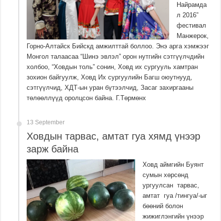
Найрамда
л 2016”
фестивал
Манжерок,
Горно-Алтайск Бийскд амжилттай боллоо. Энэ арга хэмжээг
Монгол талаасаа “Шинэ эвлэл” орон нутгийн сэтгүүлчдийн
холбоо, “Ховдын толь” сонин, Ховд их сургууль хамтран
зохион байгуулж, Ховд Их сургуулийн Багш оюутнууд,
сэтгүүлчид, ХДТ-ын уран бүтээлчид, Засаг захиргааны
төлөөллүүд оролцсон байна. Г.Төрмөнх
13 September
Ховдын тарвас, амтат гуа хямд үнээр
зарж байна
Ховд аймгийн Буянт
сумын хөрсөнд
ургуулсан тарвас,
амтат гуа /тингуа/-ыг
бөөний болон
жижиглэнгийн үнээр