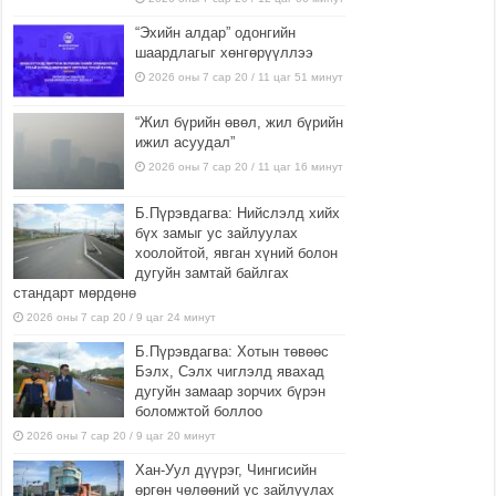
“Эхийн алдар” одонгийн
шаардлагыг хөнгөрүүллээ
2026 оны 7 сар 20 / 11 цаг 51 минут
“Жил бүрийн өвөл, жил бүрийн
ижил асуудал”
2026 оны 7 сар 20 / 11 цаг 16 минут
Б.Пүрэвдагва: Нийслэлд хийх
бүх замыг ус зайлуулах
хоолойтой, явган хүний болон
дугуйн замтай байлгах
стандарт мөрдөнө
2026 оны 7 сар 20 / 9 цаг 24 минут
Б.Пүрэвдагва: Хотын төвөөс
Бэлх, Сэлх чиглэлд явахад
дугуйн замаар зорчих бүрэн
боломжтой боллоо
2026 оны 7 сар 20 / 9 цаг 20 минут
Хан-Уул дүүрэг, Чингисийн
өргөн чөлөөний ус зайлуулах