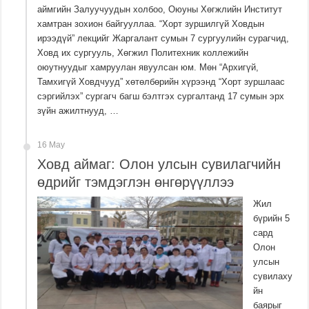
аймгийн Залуучуудын холбоо, Оюуны Хөгжлийн Институт
хамтран зохион байгууллаа. “Хорт зуршилгүй Ховдын
ирээдүй” лекцийг Жаргалант сумын 7 сургуулийн сурагчид,
Ховд их сургууль, Хөгжил Политехник коллежийн
оюутнуудыг хамруулан явуулсан юм. Мөн “Архигүй,
Тамхигүй Ховдчууд” хөтөлбөрийн хүрээнд “Хорт зуршлаас
сэргийлэх” сургагч багш бэлтгэх сургалтанд 17 сумын эрх
зүйн ажилтнууд, …
16 May
Ховд аймаг: Олон улсын сувилагчийн
өдрийг тэмдэглэн өнгөрүүллээ
Жил
бүрийн 5
сард
Олон
улсын
сувилаху
йн
баярыг