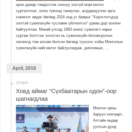
орон даяар тэмдэглэж энэхүү хосгүй мэргэжлээ
сурталчлах, олон түмэнд таниулах, алдаршуулах арга
хэмжээг авдаг бөгөөд 2016 онд уг баярыг “Хэрэглэгчдэд
ээлтэй сувилахуйн тусламж үйлчилгээ” уриан дор зохион
байгууллаа. Манай улсад 1993 оноос сувилагч нарыг
сургаж бэлтгэж эхэлсэн нь сувилахуйн боловсролын
хөгжилд том алхам болсон бөгөөд түүнээс хойш Монголын
сувилахуйн нийгэмлэг байгуулагдаж, дипломын, …
April, 2016
23 April
Ховд аймаг “Сүхбаатарын одон”-оор
шагнагдлаа
Монгол орны
баруун хязгаарт,
Алтайн өндөр
уулсын дунд