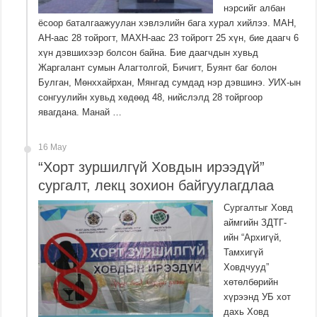
нэрсийг албан
ёсоор баталгаажуулан хэвлэлийн бага хурал хийлээ. МАН,
АН-аас 28 тойрогт, МАХН-аас 23 тойрогт 25 хүн, бие даагч 6
хүн дэвшихээр болсон байна. Бие даагчдын хувьд
Жаргалант сумын Алагтолгой, Бичигт, Буянт баг болон
Булган, Мөнххайрхан, Мянгад сумдад нэр дэвшинэ. УИХ-ын
сонгуулийн хувьд хөдөөд 48, нийслэлд 28 тойргоор
явагдана. Манай …
16 May
“Хорт зуршилгүй Ховдын ирээдүй”
сургалт, лекц зохион байгуулагдлаа
Сургалтыг Ховд
аймгийн ЗДТГ-
ийн “Архигүй,
Тамхигүй
Ховдчууд”
хөтөлбөрийн
хүрээнд УБ хот
дахь Ховд