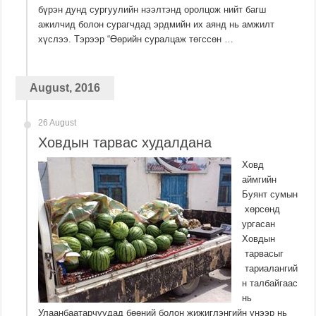
бүрэн дунд сургуулийн нээлтэнд оролцож нийт багш
ажилчид болон сурагчдад эрдмийн их аянд нь амжилт
хүслээ. Тэрээр “Өөрийн суралцаж төгссөн …
August, 2016
26 August
Ховдын тарвас худалдана
Ховд
аймгийн
Буянт сумын
хөрсөнд
ургасан
Ховдын
тарвасыг
тариалангий
н талбайгаас
нь
Улаанбаатарчуудад бөөний болон жижиглэнгийн үнээр нь