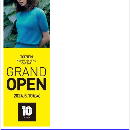
бэлэн байдалд ажиллаж байна
2026 оны 7 сар 15 / 13 цаг 06 минут
Монгол адууны үнэ цэнийг дэлхийд сурталчлах
“Дэлхийн адууны өдөр”-т 15000 морьтон оролцож
байна
2026 оны 7 сар 15 / 11 цаг 51 минут
Шагайн харвааны насанд хүрэгчдийн багийн
төрөлд 106 багийн 848 харваач өрсөлдөж,
шилдгүүд шалгарав
2026 оны 7 сар 15 / 11 цаг 45 минут
Үндэсний их баяр наадмын сур харвааны
шагналыг нийслэлийн Засаг дарга бөгөөд
Улаанбаатар хотын Захирагч Б.Пүрэвдагва
гардууллаа
2026 оны 7 сар 15 / 11 цаг 41 минут
Нийслэлийн Эрүүл мэндийн газраас 45 баг
иргэдэд тусламж, үйлчилгээ үзүүлж байна
2026 оны 7 сар 15 / 11 цаг 30 минут
Хүчит бөхийн барилдааны тавын даваа
үргэлжилж байна