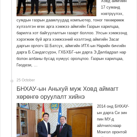
Ховд аймгийн
17 суманд
нэвтрүүлэх,
сумдын газрын даамлуудад компьютер, тоног төхөөрөмж
хүлээлгэн өгөх арга хэмжээ аймгийн Газрын харилцаа,
барилга хот байгуулалтын газарт боллоо. Улсын хэмжээнд
хэрэгжиж буй арга хэмжээний нээлтэнд аймгийн Засаг
даргын орлогч Ш.Батсүх, аймгийн ИТХ-ын Нарийн бичгийн
дарга Б.Сандагсүрэн, ГХБХБГ–ын дарга Э.Дөлбадрал нар
болон албаны бусад хүмүүс оролцлоо. Газрын харилцаа,
Геодези, …
25 October
БНХАУ-ын Аньхуй муж Ховд аймагт
хөрөнгө оруулалт хийнэ
2014 онд БНХАУ-
ын дарга Си зин
пин МУ-д
айлчилснаар
Монгол оронтой