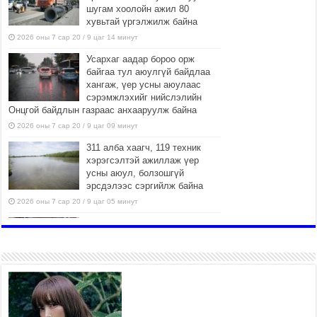
шугам хоолойн ажил 80
хувьтай үргэлжилж байна
2026 оны 7 сар 20 / 9 цаг 14 минут
Усархаг аадар бороо орж
байгаа тул аюулгүй байдлаа
хангаж, үер усны аюулаас
сэрэмжлэхийг нийслэлийн
Онцгой байдлын газраас анхааруулж байна
2026 оны 7 сар 20 / 9 цаг 09 минут
311 алба хаагч, 119 техник
хэрэгсэлтэй ажиллаж үер
усны аюул, болзошгүй
эрсдэлээс сэргийлж байна
2026 оны 7 сар 20 / 9 цаг 05 минут
Аяллаа зөв төлөвлөхийг
иргэдэд зөвлөж байна
2026 оны 7 сар 16 / 11 цаг 50 минут
Үер усны болзошгүй аюулаас
сэргийлж, холбогдох
байгууллагууд өндөржүүлсэн